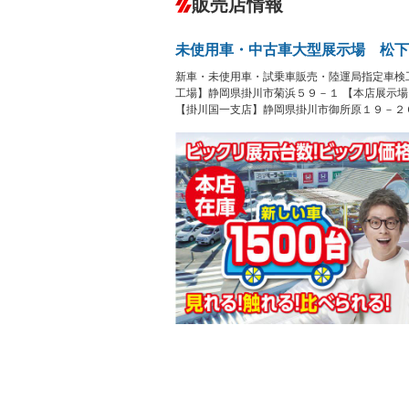
販売店情報
オーディオ
－
盗難防止システム
アイドリ
ヘッドライトウォッシャ
革シート
－
－
未使用車・中古車大型展示場 松下
ー
Bluetooth接続
100V電源
－
－
新車・未使用車・試乗車販売・陸運局指定車検
LEDヘッドランプ
HID(キ
－
レンタカーアップ
展示・試
工場】静岡県掛川市菊浜５９－１ 【本店展示
－
－
【掛川国一支店】静岡県掛川市御所原１９－２
ETC
エアロ
－
－
ランフラットタイヤ
パワーシ
－
－
フルフラットシート
チップア
－
－
シートヒーター
ウォーク
－
フロントカメラ
シートエ
－
－
ルーフレール
エアサス
－
－