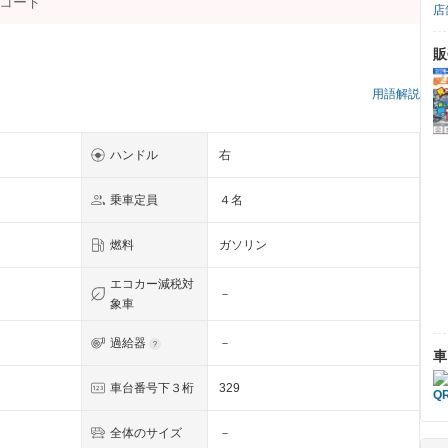
店
販
）
用語解説
ハンドル
右
乗車定員
４名
燃料
ガソリン
エコカー減税対
－
象車
過給器
－
車
車台番号下３桁
329
全体のサイズ
－