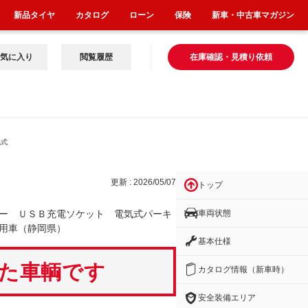
新品タイヤ
カタログ
ローン
保険
新車・中古車マガジン
気に入り
閲覧履歴
在庫確認・見積り依頼
気式
更新 : 2026/05/07
トップ
車両状態
ー ＵＳＢ充電ソケット 電気式パーキ
用車（静岡県）
基本仕様
いた車輌です
カタログ情報（新車時）
安全装備エリア