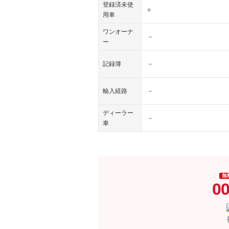
登録済未使
○
用車
ワンオーナ
－
ー
記録簿
－
輸入経路
－
ディーラー
－
車
無
00