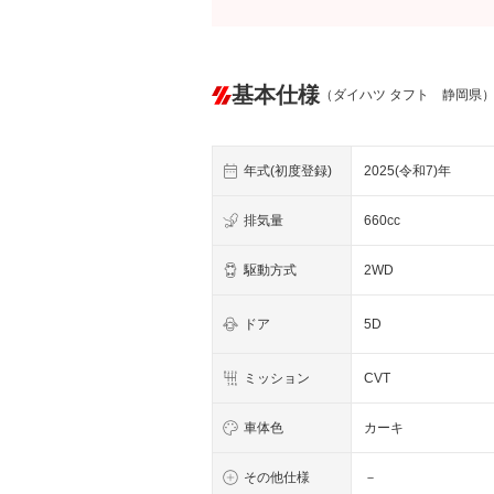
基本仕様
（ダイハツ タフト 静岡県
年式(初度登録)
2025(令和7)年
排気量
660cc
駆動方式
2WD
ドア
5D
ミッション
CVT
車体色
カーキ
その他仕様
－