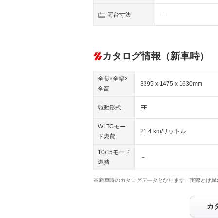
荷台寸法
－
カタログ情報（新車時）
全長×全幅×
3395 x 1475 x 1630mm
全高
駆動形式
FF
WLTCモー
21.4 km/リットル
ド燃費
10/15モード
－
燃費
※新車時のカタログデータとなります。実際とは異
カ