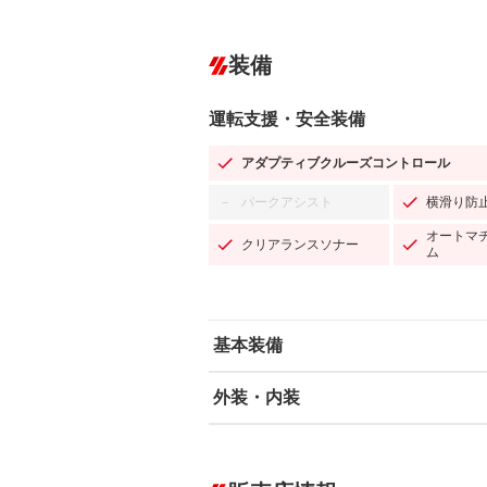
装備
運転支援・安全装備
アダプティブクルーズコントロール
パークアシスト
横滑り防
－
オートマ
クリアランスソナー
ム
基本装備
外装・内装
エアバッグ：運転席/助手席/サイド
ABS
エアコン
カーナビ
－
ダウンヒルアシストコントロール
－