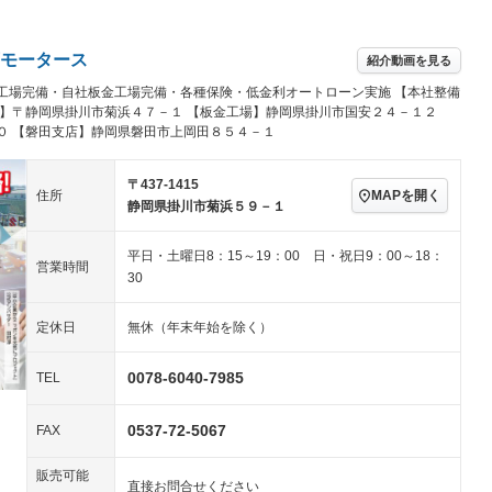
アルミホイール：アルミ
－ビジュアル
－
ホイール
ングストップ
ドライブレコーダー
USB入力端子
－
－
ハーフレザーシート
キーレス
－
モータース
紹介動画を見る
クリーンディーゼル
センターデフロック
－
－
工場完備・自社板金工場完備・各種保険・低金利オートローン実施 【本社整備
セノンライト)
ポータブルナビ
バックカメラ
－
乗車
電動格納ミラー
場】〒静岡県掛川市菊浜４７－１ 【板金工場】静岡県掛川市国安２４－１２
０ 【磐田支店】静岡県磐田市上岡田８５４－１
スマートキー
ローダウン
－
装備略号／用語解説
ート
3列シート
ベンチシート
－
－
〒437-1415
MAPを開く
住所
静岡県掛川市菊浜５９－１
ップシート
オットマン
電動格納サードシート
－
－
平日・土曜日8：15～19：00 日・祝日9：00～18：
スルー
後席モニター
電動リアゲート
－
－
営業時間
30
アコン
全周囲カメラ
サイドカメラ
－
－
定休日
無休（年末年始を除く）
ペンション
0078-6040-7985
TEL
装備略号／用語解説
0537-72-5067
FAX
販売可能
直接お問合せください