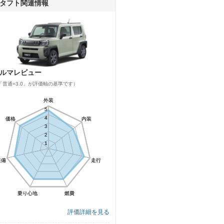
タフト関連情報
ルマレビュー
「普通=3.0」が評価軸の基準です）
外装
外装
5
5
4
4
価格
価格
内装
内装
3
3
2
2
1
1
装備
装備
走行
走行
乗り心地
乗り心地
燃費
燃費
評価詳細を見る