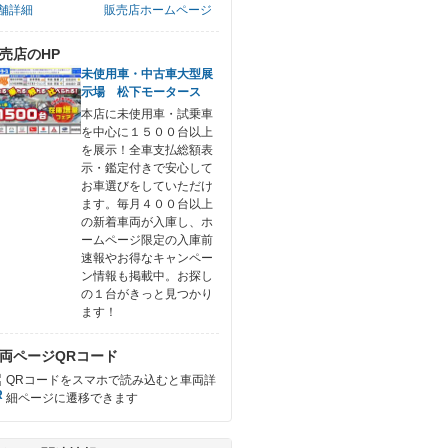
舗詳細
販売店ホームページ
売店のHP
未使用車・中古車大型展
示場 松下モータース
本店に未使用車・試乗車
を中心に１５００台以上
を展示！全車支払総額表
示・鑑定付きで安心して
お車選びをしていただけ
ます。毎月４００台以上
の新着車両が入庫し、ホ
ームページ限定の入庫前
速報やお得なキャンペー
ン情報も掲載中。お探し
の１台がきっと見つかり
ます！
両ページQRコード
QRコードをスマホで読み込むと車両詳
細ページに遷移できます