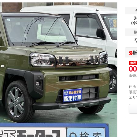
2
(令
無料
00
販売
住所
販売
エリ