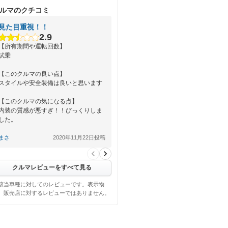
ルマのクチコミ
見た目重視！！
2.9
【所有期間や運転回数】
試乗
【このクルマの良い点】
スタイルや安全装備は良いと思います
【このクルマの気になる点】
内装の質感が悪すぎ！！びっくりしま
した。
【総合評価】
まさ
2020年11月22日投稿
見た目はカッコ良くて、装備も色々付
いて…
クルマレビューをすべて見る
該当車種に対してのレビューです。表示物
、販売店に対するレビューではありません。