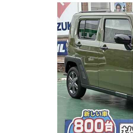
マガジン
車カタログ
自動車ローン
保険
レビュー
価格相場
教習所
用語集