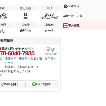
基本装備
年式
走行距離
車検
025
11
2028
外装・内装
和7)年
km
(令和10)年8月
修復歴
排気量
車体色
車の画像
なし
660cc
カーキ
販売店情報
電話お問い合わせ
携帯可
78-6040-7985
電話番号QR
店
未使用車・中古車大型展示場 松下モー
タース
静岡県掛川市菊浜５９－１
可能
直接お問合せください
ア
MAPを開く
LINEで共有