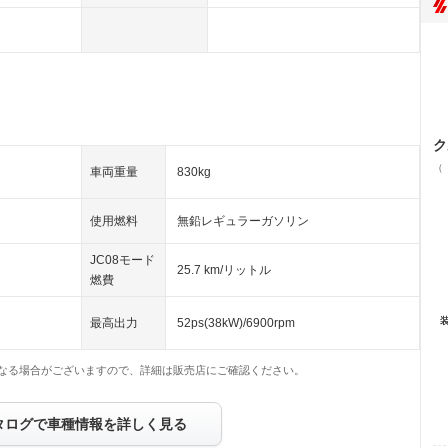
ク
（
車両重量
830kg
使用燃料
無鉛レギュラーガソリン
JC08モード
25.7 km/リットル
燃費
最高出力
52ps(38kW)/6900rpm
なる場合がございますので、詳細は販売店にご確認ください。
タログで車種情報を詳しく見る