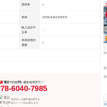
禁煙車
○
車検
2028(令和10)年8月
輸入認定中
－
古車
車両状態評
○
価書
住
営
定
電話でのお問い合わせ
携帯可
料
78-6040-7985
販売店への無料電話番号を
QRコードで読み取れます。
店