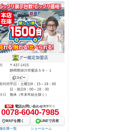
グー鑑定加盟店
所
〒437-1415
静岡県掛川市菊浜５９－１
コピー
業時間
平日・土曜日8：15～19：00
日・祝日9：00～18：30
休日
無休（年末年始を除く）
電話お問い合わせ
無料
携帯可
0078-6040-7985
MAPを開く
LINEで共有
舗在庫一覧
ショールーム