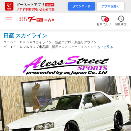
グーネットアプリ
RENEW
ダウンロード
アプリを開く
メアド不要で問い合わせ可能
0
お気に入り
閲覧履歴
日産 スカイライン
２５ＧＴ ＥＲ３４スカイライン 新品エアロ 新品リアウイン
グ ＴＥＩＮフルタップ車高調 新品クロススピード１８インチア
もっと見る
ルミホイール新品タイヤ 新品競技用砲弾マフラー 新品カロッツ
ェリアディスプレイオーディオ（岐阜県）