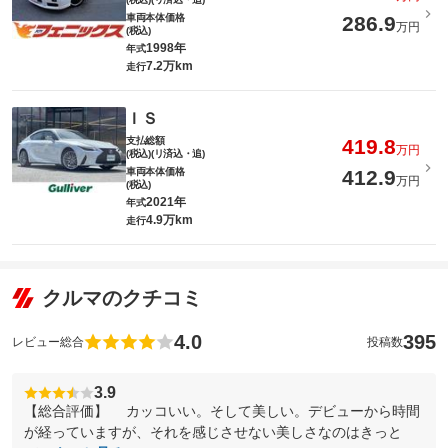
車両本体価格
286.9
万円
(税込)
1998年
年式
7.2万km
走行
ＩＳ
支払総額
419.8
万円
(税込)(リ済込・追)
車両本体価格
412.9
万円
(税込)
2021年
年式
4.9万km
走行
クルマのクチコミ
4.0
395
レビュー総合
投稿数
3.9
【総合評価】 カッコいい。そして美しい。デビューから時間
が経っていますが、それを感じさせない美しさなのはきっと