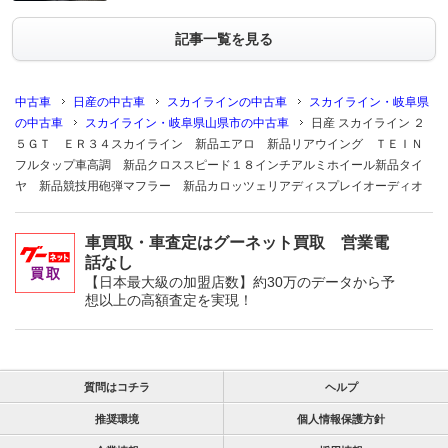
記事一覧を見る
中古車
日産の中古車
スカイラインの中古車
スカイライン・岐阜県
の中古車
スカイライン・岐阜県山県市の中古車
日産 スカイライン ２
５ＧＴ ＥＲ３４スカイライン 新品エアロ 新品リアウイング ＴＥＩＮ
フルタップ車高調 新品クロススピード１８インチアルミホイール新品タイ
ヤ 新品競技用砲弾マフラー 新品カロッツェリアディスプレイオーディオ
車買取・車査定はグーネット買取 営業電
話なし
【日本最大級の加盟店数】約30万のデータから予
想以上の高額査定を実現！
質問はコチラ
ヘルプ
推奨環境
個人情報保護方針