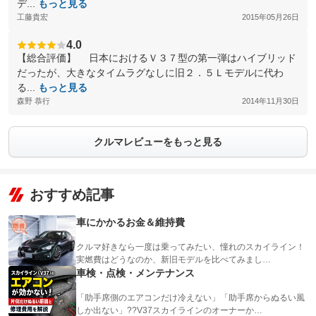
デ...
もっと見る
工藤貴宏
2015年05月26日
4.0
【総合評価】 日本におけるＶ３７型の第一弾はハイブリッド
だったが、大きなタイムラグなしに旧２．５Ｌモデルに代わ
る...
もっと見る
森野 恭行
2014年11月30日
クルマレビューをもっと見る
おすすめ記事
車にかかるお金＆維持費
クルマ好きなら一度は乗ってみたい、憧れのスカイライン！
実燃費はどうなのか、新旧モデルを比べてみまし…
車検・点検・メンテナンス
「助手席側のエアコンだけ冷えない」「助手席からぬるい風
しか出ない」??V37スカイラインのオーナーか…