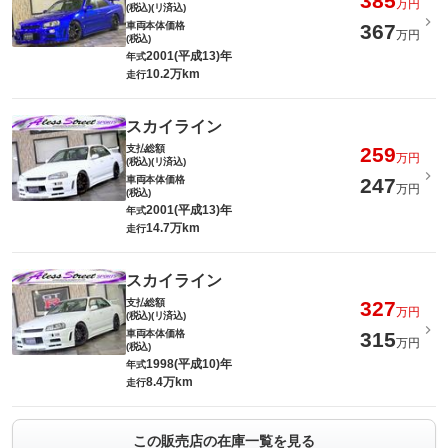
385
万円
(税込)(リ済込)
車両本体価格
367
万円
(税込)
2001(平成13)年
年式
10.2万km
走行
スカイライン
支払総額
259
万円
(税込)(リ済込)
車両本体価格
247
万円
(税込)
2001(平成13)年
年式
14.7万km
走行
スカイライン
支払総額
327
万円
(税込)(リ済込)
車両本体価格
315
万円
(税込)
1998(平成10)年
年式
8.4万km
走行
この販売店の在庫一覧を見る