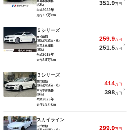
車両本体価格
351.9
万円
(税込)
2022年
年式
3.7万km
走行
５シリーズ
支払総額
259.9
万円
(税込)(リ済込・追)
車両本体価格
251.5
万円
(税込)
2018年
年式
2.5万km
走行
３シリーズ
支払総額
414
万円
(税込)(リ済込・追)
車両本体価格
398
万円
(税込)
2023年
年式
5.5万km
走行
スカイライン
支払総額
299.9
万円
(税込)(リ済込・追)