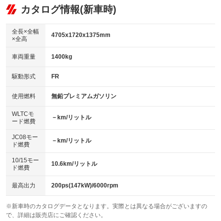
リフトアップ
パワーステアリング
カタログ情報(新車時)
：装備なし
：装備あり
ビジュアル：-／DVD再生
：装備あり
ダウンヒルアシストコントロール
：装備なし
アルミホイール：18インチ
全長×全幅
：装備あり
4705x1720x1375mm
×全高
パワーウィンドウ
盗難防止システム
：装備あり
：装備なし
革シート
ハーフレザーシート
：装備なし
：装備なし
車両重量
1400kg
アイドリングストップ
ドライブレコーダー
：装備なし
：装備なし
キーレス
LEDヘッドランプ
：装備あり
：装備あり
USB入力端子
Bluetooth接続
駆動形式
FR
：装備なし
：装備あり
HID(キセノンライト)
ポータブルナビ
：装備なし
：装備なし
100V電源
クリーンディーゼル
使用燃料
無鉛プレミアムガソリン
：装備なし
：装備なし
バックカメラ
ETC
：装備なし
：装備あり
センターデフロック
：装備なし
WLTCモ
エアロ
スマートキー
－km/リットル
：装備あり
：装備なし
ード燃費
レンタカーアップ
展示・試乗車
：装備なし
：装備なし
ローダウン
ランフラットタイヤ
：装備あり
：装備なし
JC08モー
－km/リットル
ド燃費
電動格納ミラー
：装備なし
パワーシート
3列シート
：装備なし
：装備なし
10/15モー
装備略号／用語解説
10.6km/リットル
ド燃費
ベンチシート
フルフラットシート
：装備なし
：装備なし
チップアップシート
オットマン
最高出力
200ps(147kW)/6000rpm
：装備なし
：装備なし
電動格納サードシート
シートヒーター
：装備なし
：装備なし
※新車時のカタログデータとなります。実際とは異なる場合がございますの
で、詳細は販売店にご確認ください。
ウォークスルー
後席モニター