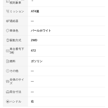
－
税対象車
ミッション
AT4速
過給器
―
車体色
パールホワイト
駆動方式
2WD
車台番号下
472
3桁
燃料
ガソリン
その他
―
全体のサイ
―
ズ
荷台寸法
―
ハンドル
右