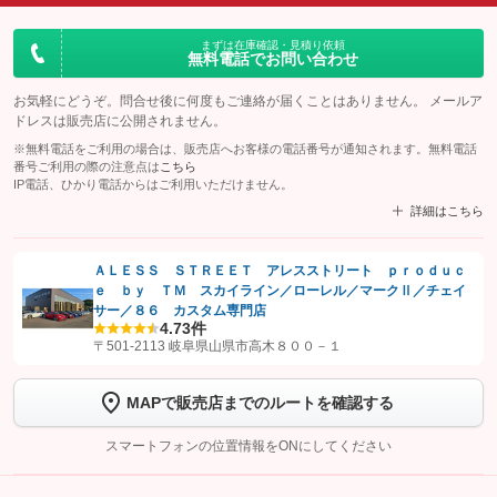
まずは在庫確認・見積り依頼
無料電話でお問い合わせ
お気軽にどうぞ。問合せ後に何度もご連絡が届くことはありません。 メールア
ドレスは販売店に公開されません。
※無料電話をご利用の場合は、販売店へお客様の電話番号が通知されます。無料電話
番号ご利用の際の注意点は
こちら
IP電話、ひかり電話からはご利用いただけません。
詳細はこちら
ＡＬＥＳＳ ＳＴＲＥＥＴ アレスストリート ｐｒｏｄｕｃ
ｅ ｂｙ ＴＭ スカイライン／ローレル／マークⅡ／チェイ
【STEP1】
認証画面でグーネットを友だち追加してから「許可する」ボタンを押
サー／８６ カスタム専門店
します
4.7
3件
〒501-2113 岐阜県山県市高木８００－１
【STEP2】
トーク画面で
ボタンをタップして問い合わせを
完了してください。
MAPで販売店までのルートを確認する
こちら
スマートフォンの位置情報をONにしてください