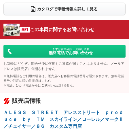
：装備なし
：装備なし
カタログで車種情報を詳しく見る
電動リアゲート
フロントカメラ
：装備なし
：装備なし
シートエアコン
全周囲カメラ
：装備なし
：装備なし
この車両に関するお問い合わせ
サイドカメラ
無料
ルーフレール
：装備なし
：装備なし
エアサスペンション
ヘッドライトウォッシャー
：装備なし
：装備なし
装備略号／用語解説
まずは在庫確認・見積り依頼
無料電話でお問い合わせ
お気軽にどうぞ。問合せ後に何度もご連絡が届くことはありません。メールア
ドレスは販売店に公開されません。
※無料電話をご利用の場合は、販売店へお客様の電話番号が通知されます。無料電話
番号ご利用の際の注意点は
こちら
IP電話、ひかり電話からはご利用いただけません。
販売店情報
ＡＬＥＳＳ ＳＴＲＥＥＴ アレスストリート ｐｒｏｄ
ｕｃｅ ｂｙ ＴＭ スカイライン／ローレル／マークⅡ
／チェイサー／８６ カスタム専門店