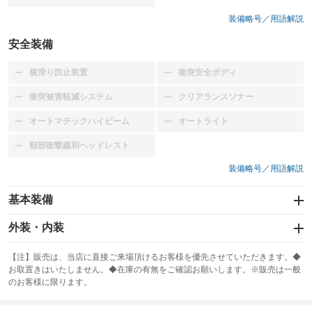
装備略号／用語解説
安全装備
横滑り防止装置
衝突安全ボディ
：装備なし
：装備なし
衝突被害軽減システム
クリアランスソナー
：装備なし
：装備なし
オートマチックハイビーム
オートライト
：装備なし
：装備なし
頸部衝撃緩和ヘッドレスト
：装備なし
装備略号／用語解説
基本装備
エアバッグ：運転席/助手席
外装・内装
：装備あり
スライドドア
カーナビ
：装備なし
：装備なし
【注】販売は、当店に直接ご来場頂けるお客様を優先させていただきます。◆
お取置きはいたしません。◆在庫の有無をご確認お願いします。※販売は一般
サンルーフ
ABS
TV
：装備なし
：装備あり
：装備なし
のお客様に限ります。
エアコン
Wエアコン
オーディオ：CDまたはCDチェンジャー／ミュージックプレイヤー接続
：装備あり
：装備なし
：装備あり
可／ミュージックサーバー