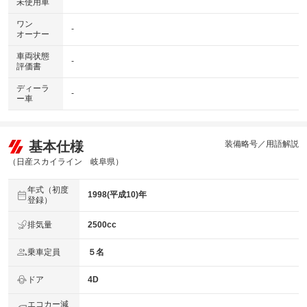
未使用車
ワン
-
オーナー
車両状態
-
評価書
ディーラ
-
ー車
基本仕様
装備略号／用語解説
（日産スカイライン 岐阜県）
年式（初度
1998(平成10)年
登録）
排気量
2500cc
乗車定員
５名
ドア
4D
エコカー減