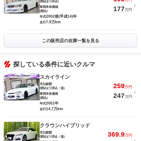
万円
(税込)(リ済込)
車両本体価格
177
万円
(税込)
2002後(平成14)年
年式
7.9万km
走行
この販売店の在庫一覧を見る
探している条件に近いクルマ
スカイライン
支払総額
259
万円
(税込)(リ済込・追)
車両本体価格
247
万円
(税込)
2001年
年式
14.7万km
走行
クラウンハイブリッド
支払総額
369.9
万円
(税込)(リ済込・追)