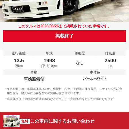
このクルマは2026/06/26まで掲載されていた車輛です。
掲載終了
走行距離
年式
修復歴
排気量
13.5
1998
2500
なし
万km
(平成10)年
cc
車検
車体色
車検整備付
パールホワイト
支払総額には、車両本体価格の他、保険料、税金、登録等に伴う費用、リサイクル預託金
相当額等、購入時に必要な全ての費用が含まれています。
当該価格は、登録等の時期や地域などについて一定の条件を付した価格になります。
この車両に関するお問い合わせ
無料