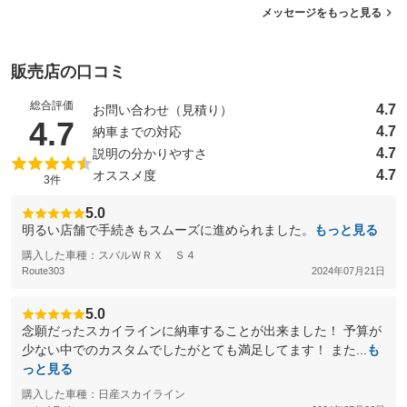
メッセージをもっと見る
販売店の口コミ
総合評価
4.7
お問い合わせ（見積り）
（5点満点中）
4.7
4.7
納車までの対応
4.7
説明の分かりやすさ
4.7
オススメ度
3件
5.0
明るい店舗で手続きもスムーズに進められました。
もっと見る
購入した車種：スバルＷＲＸ Ｓ４
Route303
2024年07月21日
5.0
念願だったスカイラインに納車することが出来ました！ 予算が
少ない中でのカスタムでしたがとても満足してます！ また...
も
っと見る
購入した車種：日産スカイライン