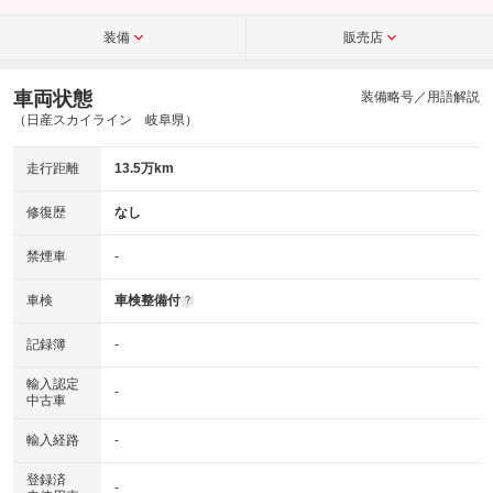
装備
販売店
車両状態
装備略号／用語解説
（日産スカイライン 岐阜県）
走行距離
13.5万km
修復歴
なし
禁煙車
-
車検
車検整備付
?
記録簿
-
輸入認定
-
中古車
輸入経路
-
登録済
-