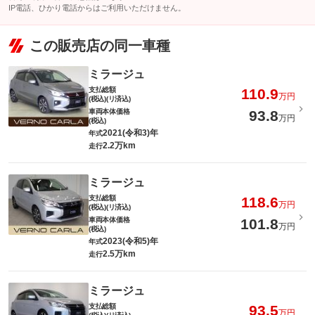
IP電話、ひかり電話からはご利用いただけません。
この販売店の同一車種
ミラージュ
支払総額
110.9
万円
(税込)(リ済込)
車両本体価格
93.8
万円
(税込)
2021(令和3)年
年式
2.2万km
走行
ミラージュ
支払総額
118.6
万円
(税込)(リ済込)
車両本体価格
101.8
万円
(税込)
2023(令和5)年
年式
2.5万km
走行
ミラージュ
支払総額
93.5
万円