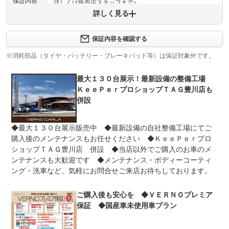
保証内容
詳しくは販売店スタッフまで♪
詳しく見る
保証内容について問い合わせる
保証内容を確認する
保証項目
-
※消耗部品（タイヤ・バッテリー・ブレーキパッド等）は保証対象外です。
修理回数
-
最大１３０台展示！最新設備の整備工場
上限金額
-
ＫｅｅＰｅｒプロショップＴＡＧ豊川店も
併設
免責金
無し
保証修理
-
◆最大１３０台展示販売中 ◆最新設備の自社整備工場にてご
受付先
購入後のメンテナンスもお任せください ◆ＫｅｅＰｅｒプロ
整備付 法定12ヶ月または法定24ヶ月点検整備付
ショップＴＡＧ豊川店 併設 ◆当店以外でご購入のお車のメ
法定整備
※車検なし・車検整備付の場合は法定24ヶ月点検整備付
ンテナンスも大歓迎です ◆メンテナンス・ボディーコーティ
※商用車は6ヶ月または12ヶ月点検整備付
ング・洗車など、気軽にお問合せご来店お待ちしております。
法定整備
納車までに弊社または提携工場にて法定点検を実施いたし
について
ます。
ご購入後も安心を ◆ＶＥＲＮＯプレミア
保証 ◆国産車未使用車プラン