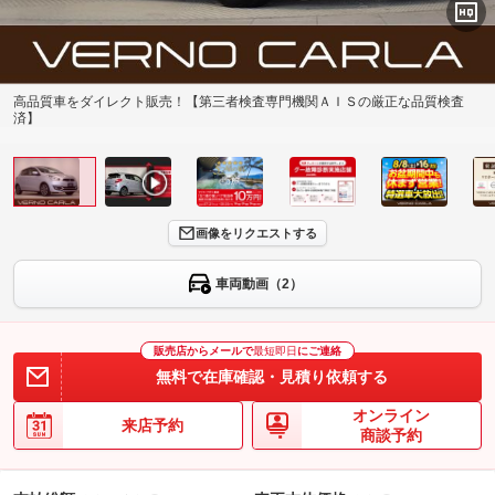
高品質車をダイレクト販売！【第三者検査専門機関ＡＩＳの厳正な品質検査
済】
画像をリクエストする
車両動画（2）
販売店からメールで
最短即日
にご連絡
無料で在庫確認・見積り依頼する
オンライン
来店予約
商談予約