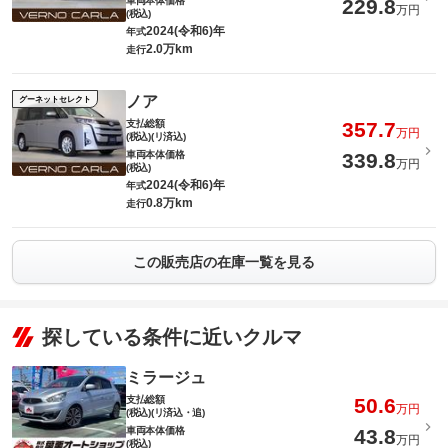
車両本体価格
229.8
万円
(税込)
2024(令和6)年
年式
2.0万km
走行
ノア
グーネットセレクト
支払総額
357.7
万円
(税込)(リ済込)
車両本体価格
339.8
万円
(税込)
2024(令和6)年
年式
0.8万km
走行
この販売店の在庫一覧を見る
探している条件に近いクルマ
ミラージュ
支払総額
50.6
万円
(税込)(リ済込・追)
車両本体価格
43.8
万円
(税込)