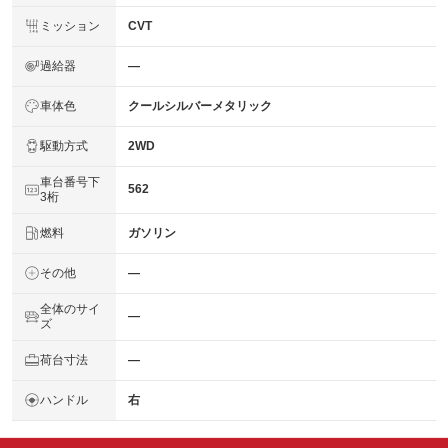
ミッション
CVT
過給器
―
車体色
クールシルバーメタリック
駆動方式
2WD
車台番号下
562
3桁
燃料
ガソリン
その他
―
全体のサイ
―
ズ
荷台寸法
―
ハンドル
右