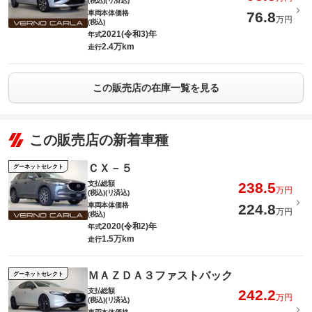
(税込)(リ済込)
車両本体価格
76.8
万円
(税込)
2021(令和3)年
年式
2.4万km
走行
この販売店の在庫一覧を見る
この販売店の新着車種
ＣＸ－５
グーネットセレクト
支払総額
238.5
万円
(税込)(リ済込)
車両本体価格
224.8
万円
(税込)
2020(令和2)年
年式
1.5万km
走行
ＭＡＺＤＡ３ファストバック
グーネットセレクト
支払総額
242.2
万円
(税込)(リ済込)