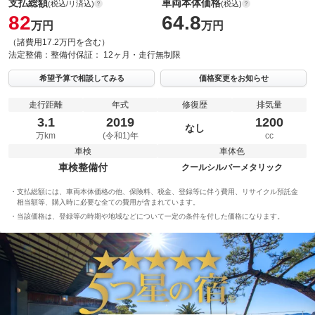
支払総額
車両本体価格
(税込/リ済込)
(税込)
82
64.8
万円
万円
（諸費用17.2万円を含む）
法定整備：
整備付
保証：
12ヶ月・走行無制限
希望予算で相談してみる
価格変更をお知らせ
走行距離
年式
修復歴
排気量
3.1
2019
1200
なし
万km
(令和1)年
cc
車検
車体色
車検整備付
クールシルバーメタリック
支払総額には、車両本体価格の他、保険料、税金、登録等に伴う費用、リサイクル預託金
相当額等、購入時に必要な全ての費用が含まれています。
当該価格は、登録等の時期や地域などについて一定の条件を付した価格になります。