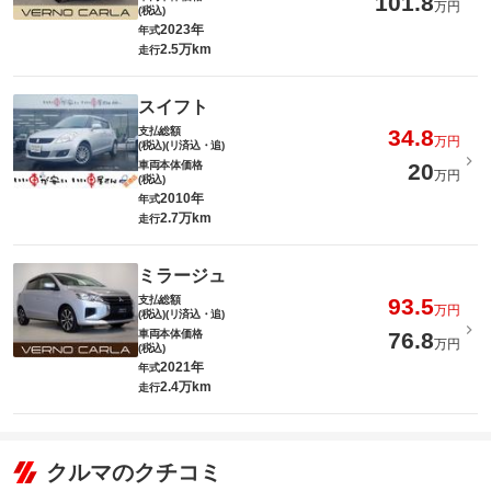
101.8
万円
(税込)
2023年
年式
2.5万km
走行
スイフト
支払総額
34.8
万円
(税込)(リ済込・追)
車両本体価格
20
万円
(税込)
2010年
年式
2.7万km
走行
ミラージュ
支払総額
93.5
万円
(税込)(リ済込・追)
車両本体価格
76.8
万円
(税込)
2021年
年式
2.4万km
走行
クルマのクチコミ