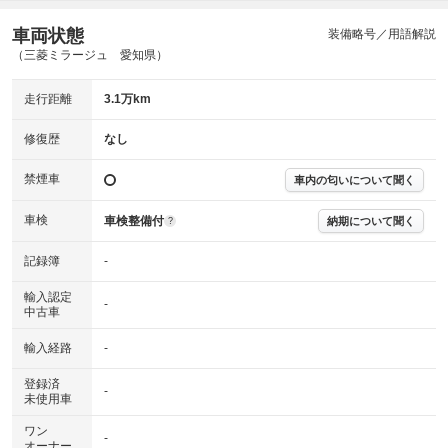
車両状態
装備略号／用語解説
（三菱ミラージュ 愛知県）
走行距離
3.1万km
修復歴
なし
禁煙車
車内の匂いについて聞く
車検
車検整備付
納期について聞く
?
記録簿
-
輸入認定
-
中古車
輸入経路
-
登録済
-
未使用車
ワン
-
オーナー