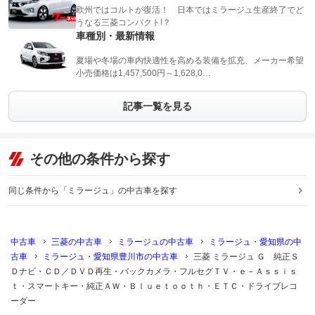
欧州ではコルトが復活！ 日本ではミラージュ生産終了でど
うなる三菱コンパクト!？
車種別・最新情報
夏場や冬場の車内快適性を高める装備を拡充、メーカー希望
小売価格は1,457,500円～1,628,0…
記事一覧を見る
その他の条件から探す
同じ条件から「ミラージュ」の中古車を探す
中古車
三菱の中古車
ミラージュの中古車
ミラージュ・愛知県の中
古車
ミラージュ・愛知県豊川市の中古車
三菱 ミラージュ Ｇ 純正Ｓ
Ｄナビ・ＣＤ／ＤＶＤ再生・バックカメラ・フルセグＴＶ・ｅ－Ａｓｓｉｓ
ｔ・スマートキー・純正ＡＷ・Ｂｌｕｅｔｏｏｔｈ・ＥＴＣ・ドライブレコ
ーダー