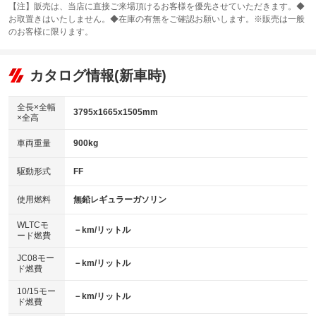
カーナビ：SDナビ
：装備なし
：装備あり
【注】販売は、当店に直接ご来場頂けるお客様を優先させていただきます。◆
お取置きはいたしません。◆在庫の有無をご確認お願いします。※販売は一般
サンルーフ
ABS
TV：フルセグ
：装備なし
：装備あり
：装備あり
のお客様に限ります。
エアコン
Wエアコン
オーディオ：CDまたはCDチェンジャー／ミュージックプレイヤー接続
：装備あり
：装備なし
：装備あり
可
リフトアップ
パワーステアリング
カタログ情報(新車時)
：装備なし
：装備あり
ビジュアル：-／DVD再生
：装備あり
ダウンヒルアシストコントロール
：装備なし
アルミホイール：15インチ
全長×全幅
：装備あり
3795x1665x1505mm
×全高
パワーウィンドウ
盗難防止システム
：装備あり
：装備あり
革シート
ハーフレザーシート
：装備なし
：装備なし
車両重量
900kg
アイドリングストップ
ドライブレコーダー
：装備あり
：装備あり
キーレス
LEDヘッドランプ
：装備あり
：装備なし
USB入力端子
Bluetooth接続
駆動形式
FF
：装備あり
：装備あり
HID(キセノンライト)
ポータブルナビ
：装備あり
：装備なし
100V電源
クリーンディーゼル
使用燃料
無鉛レギュラーガソリン
：装備なし
：装備なし
バックカメラ
ETC
：装備あり
：装備あり
センターデフロック
：装備なし
WLTCモ
エアロ
スマートキー
－km/リットル
：装備なし
：装備あり
ード燃費
レンタカーアップ
展示・試乗車
：装備なし
：装備なし
ローダウン
ランフラットタイヤ
：装備なし
：装備なし
JC08モー
－km/リットル
ド燃費
電動格納ミラー
：装備あり
パワーシート
3列シート
：装備なし
：装備なし
10/15モー
装備略号／用語解説
－km/リットル
ド燃費
ベンチシート
フルフラットシート
：装備なし
：装備なし