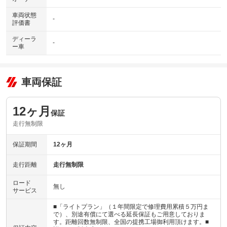
車両状態
-
評価書
ディーラ
-
ー車
車両保証
12ヶ月
保証
走行無制限
保証期間
12ヶ月
走行距離
走行無制限
ロード
無し
サービス
■「ライトプラン」（１年間限定で修理費用累積５万円ま
で）、別途有償にて選べる延長保証もご用意しておりま
す。距離回数無制限、全国の提携工場御利用頂けます。■