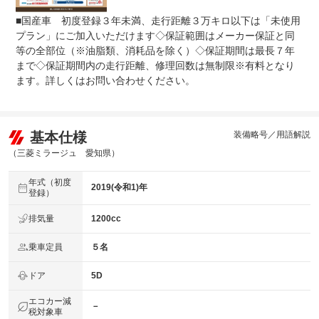
■国産車 初度登録３年未満、走行距離３万キロ以下は「未使用
プラン」にご加入いただけます◇保証範囲はメーカー保証と同
等の全部位（※油脂類、消耗品を除く）◇保証期間は最長７年
まで◇保証期間内の走行距離、修理回数は無制限※有料となり
ます。詳しくはお問い合わせください。
基本仕様
装備略号／用語解説
（三菱ミラージュ 愛知県）
年式（初度
2019(令和1)年
登録）
排気量
1200cc
乗車定員
５名
ドア
5D
エコカー減
－
税対象車