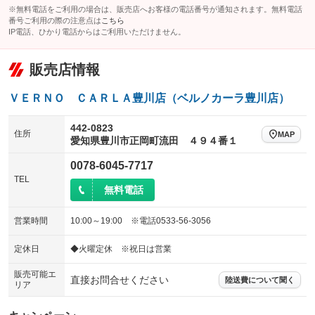
※無料電話をご利用の場合は、販売店へお客様の電話番号が通知されます。無料電話
番号ご利用の際の注意点は
こちら
IP電話、ひかり電話からはご利用いただけません。
販売店情報
ＶＥＲＮＯ ＣＡＲＬＡ豊川店（ベルノカーラ豊川店）
442-0823
住所
MAP
愛知県豊川市正岡町流田 ４９４番１
0078-6045-7717
TEL
無料電話
営業時間
10:00～19:00 ※電話0533‐56‐3056
定休日
◆火曜定休 ※祝日は営業
販売可能エ
直接お問合せください
陸送費について聞く
リア