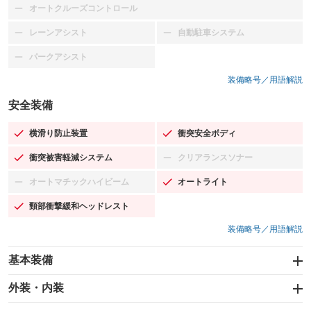
オートクルーズコントロール
：装備なし
レーンアシスト
自動駐車システム
：装備なし
：装備なし
パークアシスト
：装備なし
装備略号／用語解説
安全装備
横滑り防止装置
衝突安全ボディ
：装備あり
：装備あり
衝突被害軽減システム
クリアランスソナー
：装備あり
：装備なし
オートマチックハイビーム
オートライト
：装備なし
：装備あり
頸部衝撃緩和ヘッドレスト
：装備あり
装備略号／用語解説
基本装備
エアバッグ：運転席/助手席
外装・内装
：装備あり
スライドドア