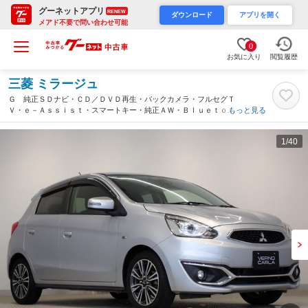
グーネットアプリ
RENEW
ダウンロード
アプリを開く
メアド不要で問い合わせ可能
0
お気に入り
閲覧履歴
三菱 ミラージュ
Ｇ 純正ＳＤナビ・ＣＤ／ＤＶＤ再生・バックカメラ・フルセグＴ
Ｖ・ｅ－Ａｓｓｉｓｔ・スマートキー・純正ＡＷ・Ｂｌｕｅｔｏｏ
もっと見る
ｔｈ・ＥＴＣ・ドライブレコーダー（愛知県）
1
/40