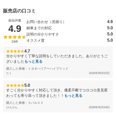
販売店の口コミ
総合評価
4.6
お問い合わせ（見積り）
（5点満点中）
4.9
5.0
納車までの対応
5.0
説明の分かりやすさ
5.0
オススメ度
19件
4.7
分かりやすく丁寧な説明をしていただきました。ありがとうご
ざいました
もっと見る
購入した車種：トヨタハリアーハイブリッド
たく
2026年08月02日
5.0
すごく分かりやすく対応して頂き、優柔不断でコロコロ意見変
わっても寄り添って頂きました！！
もっと見る
購入した車種：スバルＸＶ
けんけん
2026年05月04日