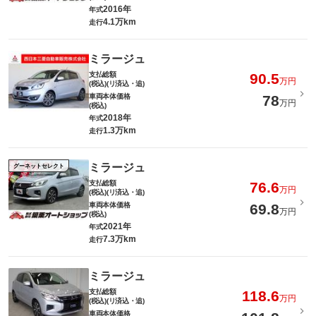
2016年
年式
4.1万km
走行
ミラージュ
支払総額
90.5
万円
(税込)(リ済込・追)
車両本体価格
78
万円
(税込)
2018年
年式
1.3万km
走行
ミラージュ
グーネットセレクト
支払総額
76.6
万円
(税込)(リ済込・追)
車両本体価格
69.8
万円
(税込)
2021年
年式
7.3万km
走行
ミラージュ
支払総額
118.6
万円
(税込)(リ済込・追)
車両本体価格