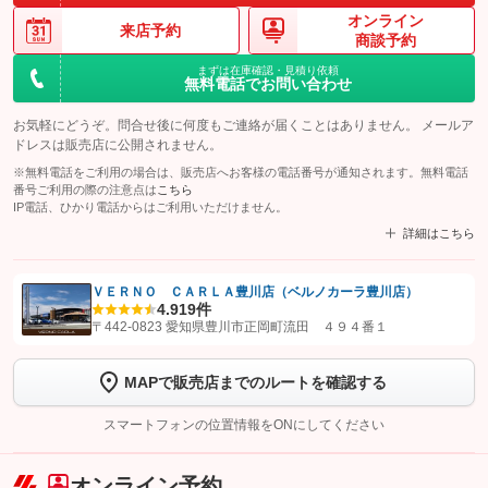
オンライン
来店予約
商談予約
まずは在庫確認・見積り依頼
無料電話でお問い合わせ
お気軽にどうぞ。問合せ後に何度もご連絡が届くことはありません。 メールア
ドレスは販売店に公開されません。
※無料電話をご利用の場合は、販売店へお客様の電話番号が通知されます。無料電話
番号ご利用の際の注意点は
こちら
IP電話、ひかり電話からはご利用いただけません。
詳細はこちら
ＶＥＲＮＯ ＣＡＲＬＡ豊川店（ベルノカーラ豊川店）
4.9
19件
【STEP1】
認証画面でグーネットを友だち追加してから「許可する」ボタンを押
〒442-0823 愛知県豊川市正岡町流田 ４９４番１
します
MAPで販売店までのルートを確認する
【STEP2】
トーク画面で
ボタンをタップして問い合わせを
完了してください。
スマートフォンの位置情報をONにしてください
こちら
オンライン予約