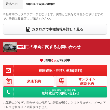
チップアップシート
オットマン
最高出力
78ps(57kW)/6000rpm
：装備なし
：装備なし
電動格納サードシート
シートヒーター
：装備なし
：装備なし
※新車時のカタログデータとなります。実際とは異なる場合がございますの
で、詳細は販売店にご確認ください。
ウォークスルー
後席モニター
：装備なし
：装備なし
カタログで車種情報を詳しく見る
電動リアゲート
フロントカメラ
：装備なし
：装備なし
シートエアコン
全周囲カメラ
：装備なし
：装備なし
この車両に関するお問い合わせ
サイドカメラ
無料
ルーフレール
：装備なし
：装備なし
エアサスペンション
ヘッドライトウォッシャー
：装備なし
：装備なし
現在
0
人
が検討中
装備略号／用語解説
在庫確認・見積り依頼(無料)
オンライン
来店予約
商談予約
まずは在庫確認・見積り依頼
無料電話でお問い合わせ
お気軽にどうぞ。問合せ後に何度もご連絡が届くことはありません。メールア
ドレスは販売店に公開されません。