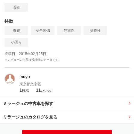
若者
特徴
燃費
安全装備
静粛性
操作性
小回り
投稿日：2015年02月25日
※レビューの内容は投稿時のデータです。
muyu
東京都文京区
1
11
投稿
いいね
ミラージュの中古車を探す
ミラージュのカタログを見る