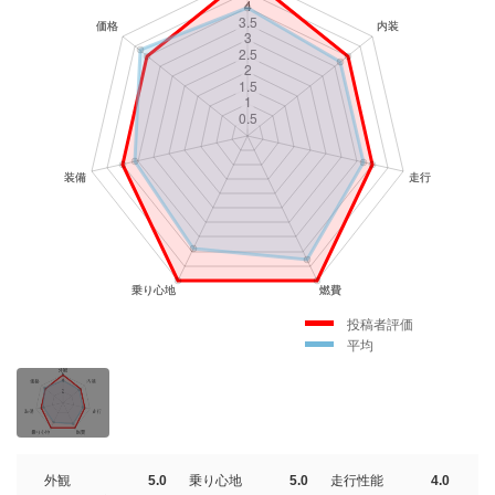
投稿者評価
平均
外観
5.0
乗り心地
5.0
走行性能
4.0