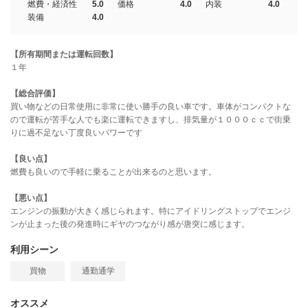
燃費・経済性
5.0
価格
4.0
内装
4.0
装備
4.0
【所有期間または運転回数】
１年
【総合評価】
買い物などの日常使用に非常に使い勝手の良い車です。車体がコンパクトな
ので運転が苦手な人でも楽に運転できますし、排気量が１０００ｃｃで街乗
りに過不足ない丁度良いパワーです
【良い点】
燃費も良いので手軽に乗ることが出来るのと思います。
【悪い点】
エンジンの振動が大きく感じられます。特にアイドリングストップでエンジ
ンが止まった後の発進時にギヤのつながり感が唐突に感じます。
利用シーン
買物
通勤通学
オススメ