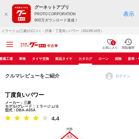
グーネットアプリ
表示
PROTO CORPORATION
800万ダウンロード達成！
ミラージュ(三菱)の口コミ・評価：丁度良いパワー（2013年10月）
0
お気に入り
閲覧履歴
整備工場
車検
タイヤ交換
新品タイヤ
カタログ
ローン
保険
新車・
クルマレビューをご紹介
ログイン
丁度良いパワー
メーカー：三菱
モデル/グレード：ミラージュ/Ｇ
型式：DBA-A05A
4.4