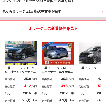
オプションからミラージュ(三菱)の中古車を探す
色からミラージュ(三菱)の中古車を探す
ミラージュの新着物件を見る
三菱 ミラージュ １．２
三菱 ミラージュ Ｍ ワ
三菱 ミラージュ Ｇ
Ｇ 社外メモリーナビ
ンオーナー 車検整備
ワンセグＴＶ ＥＴＣ
付 ＳＤナビ フルセグ
25.8
36.8
43.9
万円
万円
ＣＤ／ＤＶＤ再生 スマ
車両価格
ＴＶ（ＣＤ・ＤＶＤ）
車両価格
車両価格
ートキ－ プッシュスタ
バックカメラ キーレ
41.2
49.8
57.7
万円
万円
支払総額
支払総額
支払総額
ート オートライト フ
ス 電動格納ミラー オ
ロントフォグランプ 純
ートエアコン パワス
2015
2012
2013
年
年
年式
年式
年式
正１５インチＡＷ アイ
テ パワーウィンドウ
ドリングストップ 横滑
衝突安全ボディ 盗難防
2.5万
4.9万
5.6万
km
km
走行距離
走行距離
走行距離
り防止装置 ウィンカー
止システム ＡＢＳ 鑑
ミラー
定済車