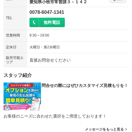
愛知県小牧市常普請３－１４２
シートエアコン
全周囲カメラ
：装備なし
：装備なし
0078-6047-1341
サイドカメラ
ルーフレール
TEL
：装備なし
：装備なし
無料電話
エアサスペンション
ヘッドライトウォッシャー
：装備なし
：装備なし
営業時間
9:30～19:00
装備略号／用語解説
定休日
火曜日・第2水曜日
販売可能エ
直接お問合せください
リア
スタッフ紹介
問合せの際にはぜひカスタマイズ見積もりを！
お客様のニーズに合わせた選択をご用意しております！
メッセージをもっと見る