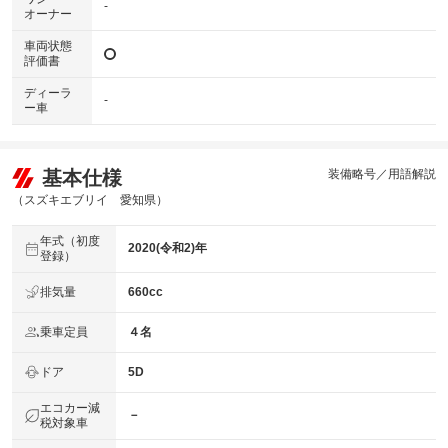
-
オーナー
車両状態
評価書
ディーラ
-
ー車
基本仕様
装備略号／用語解説
（スズキエブリイ 愛知県）
年式（初度
2020(令和2)年
登録）
排気量
660cc
乗車定員
４名
ドア
5D
エコカー減
－
税対象車