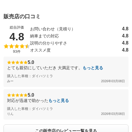
販売店の口コミ
総合評価
4.8
お問い合わせ（見積り）
（5点満点中）
4.8
4.8
納車までの対応
4.8
説明の分かりやすさ
4.8
オススメ度
93件
5.0
とても親切にしていただき 大満足です。
もっと見る
購入した車種：ダイハツミラ
みー
2026年03月08日
5.0
対応が迅速で助かった
もっと見る
購入した車種：ダイハツミラ
りん
2026年03月08日
この販売店のレビュー一覧を見る