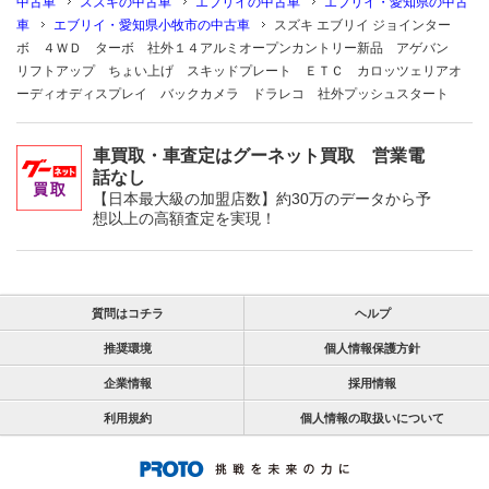
中古車
スズキの中古車
エブリイの中古車
エブリイ・愛知県の中古
車
エブリイ・愛知県小牧市の中古車
スズキ エブリイ ジョインター
ボ ４ＷＤ ターボ 社外１４アルミオープンカントリー新品 アゲバン
リフトアップ ちょい上げ スキッドプレート ＥＴＣ カロッツェリアオ
ーディオディスプレイ バックカメラ ドラレコ 社外プッシュスタート
車買取・車査定はグーネット買取 営業電
話なし
【日本最大級の加盟店数】約30万のデータから予
想以上の高額査定を実現！
質問はコチラ
ヘルプ
推奨環境
個人情報保護方針
企業情報
採用情報
利用規約
個人情報の取扱いについて