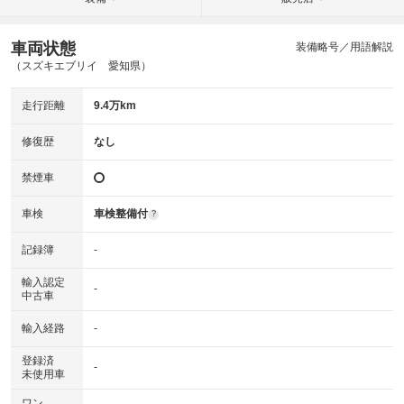
車両状態
装備略号／用語解説
（スズキエブリイ 愛知県）
走行距離
9.4万km
修復歴
なし
禁煙車
車検
車検整備付
?
記録簿
-
輸入認定
-
中古車
輸入経路
-
登録済
-
未使用車
ワン