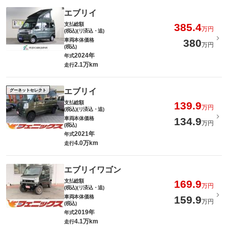
エブリイ
支払総額
385.4
万円
(税込)(リ済込・追)
車両本体価格
380
万円
(税込)
2024年
年式
2.1万km
走行
エブリイ
グーネットセレクト
支払総額
139.9
万円
(税込)(リ済込・追)
車両本体価格
134.9
万円
(税込)
2021年
年式
4.0万km
走行
エブリイワゴン
支払総額
169.9
万円
(税込)(リ済込・追)
車両本体価格
159.9
万円
(税込)
2019年
年式
4.1万km
走行