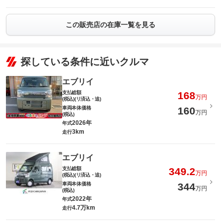
この販売店の在庫一覧を見る
探している条件に近いクルマ
エブリイ
支払総額
168
万円
(税込)(リ済込・追)
車両本体価格
160
万円
(税込)
2026年
年式
3km
走行
エブリイ
支払総額
349.2
万円
(税込)(リ済込・追)
車両本体価格
344
万円
(税込)
2022年
年式
4.7万km
走行