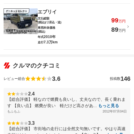
エブリイ
グーネットセレクト
支払総額
99
万円
(税込)(リ済込・追)
車両本体価格
89
万円
(税込)
2010年
年式
7.3万km
走行
クルマのクチコミ
3.6
146
レビュー総合
投稿数
2.4
【総合評価】 軽なので燃費も良いし、丈夫なので、長く乗れま
す 【良い点】 燃費が良い 軽だけど高さがあ...
もっと見る
もふもふ
2012年07月04日
3.3
【総合評価】 市街地の走行には全然文句無いです。やはり高速