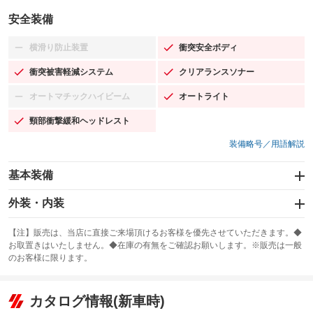
安全装備
横滑り防止装置
衝突安全ボディ
：装備なし
：装備あり
衝突被害軽減システム
クリアランスソナー
：装備あり
：装備あり
オートマチックハイビーム
オートライト
：装備なし
：装備あり
頸部衝撃緩和ヘッドレスト
：装備あり
装備略号／用語解説
基本装備
エアバッグ：運転席/助手席
外装・内装
：装備あり
スライドドア
カーナビ
：装備なし
：装備なし
【注】販売は、当店に直接ご来場頂けるお客様を優先させていただきます。◆
お取置きはいたしません。◆在庫の有無をご確認お願いします。※販売は一般
サンルーフ
ABS
TV
：装備なし
：装備あり
：装備なし
のお客様に限ります。
エアコン
Wエアコン
オーディオ：CDまたはCDチェンジャー
：装備あり
：装備なし
：装備あり
リフトアップ
パワーステアリング
カタログ情報(新車時)
ビジュアル
：装備あり
：装備あり
：装備なし