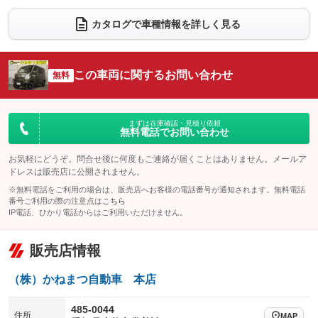
ダウンヒルアシストコントロール
アルミホイール：14インチ
：装備なし
：装備あり
カタログで車種情報を詳しく見る
パワーウィンドウ
盗難防止システム
革シート
ハーフレザーシート
：装備あり
：装備あり
：装備なし
：装備なし
アイドリングストップ
ドライブレコーダー
キーレス
LEDヘッドランプ
：装備なし
：装備なし
：装備あり
：装備なし
この車両に関するお問い合わせ
無料
USB入力端子
Bluetooth接続
HID(キセノンライト)
ポータブルナビ
：装備なし
：装備なし
：装備なし
：装備なし
100V電源
クリーンディーゼル
バックカメラ
ETC
：装備なし
：装備なし
：装備なし
：装備あり
まずは在庫確認・見積り依頼
無料電話でお問い合わせ
センターデフロック
エアロ
スマートキー
：装備なし
：装備なし
：装備なし
レンタカーアップ
展示・試乗車
お気軽にどうぞ。問合せ後に何度もご連絡が届くことはありません。メールア
ローダウン
ランフラットタイヤ
：装備なし
：装備なし
：装備なし
：装備なし
ドレスは販売店に公開されません。
電動格納ミラー
パワーシート
3列シート
：装備なし
※無料電話をご利用の場合は、販売店へお客様の電話番号が通知されます。無料電話
：装備なし
：装備なし
番号ご利用の際の注意点は
こちら
装備略号／用語解説
ベンチシート
フルフラットシート
IP電話、ひかり電話からはご利用いただけません。
：装備なし
：装備あり
チップアップシート
オットマン
：装備なし
：装備なし
販売店情報
電動格納サードシート
シートヒーター
：装備なし
：装備なし
（株）かねまつ自動車 本店
ウォークスルー
後席モニター
：装備なし
：装備なし
485-0044
電動リアゲート
フロントカメラ
住所
：装備なし
：装備なし
MAP