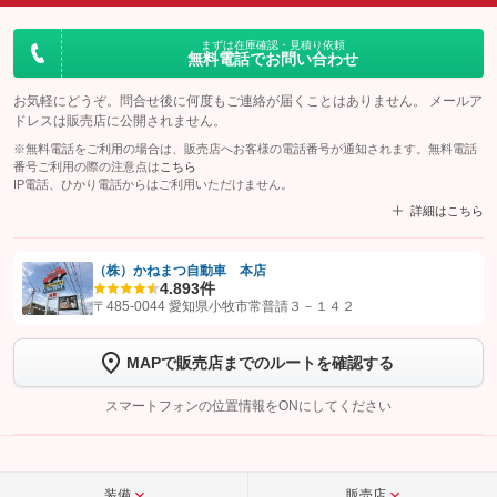
まずは在庫確認・見積り依頼
無料電話でお問い合わせ
お気軽にどうぞ。問合せ後に何度もご連絡が届くことはありません。 メールア
ドレスは販売店に公開されません。
※無料電話をご利用の場合は、販売店へお客様の電話番号が通知されます。無料電話
番号ご利用の際の注意点は
こちら
IP電話、ひかり電話からはご利用いただけません。
詳細はこちら
（株）かねまつ自動車 本店
4.8
93件
【STEP1】
認証画面でグーネットを友だち追加してから「許可する」ボタンを押
〒485-0044 愛知県小牧市常普請３－１４２
します
MAPで販売店までのルートを確認する
【STEP2】
トーク画面で
ボタンをタップして問い合わせを
完了してください。
スマートフォンの位置情報をONにしてください
こちら
装備
販売店