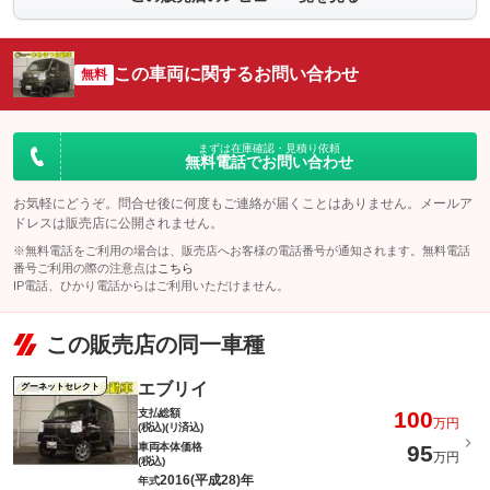
この車両に関するお問い合わせ
無料
まずは在庫確認・見積り依頼
無料電話でお問い合わせ
お気軽にどうぞ。問合せ後に何度もご連絡が届くことはありません。メールア
ドレスは販売店に公開されません。
※無料電話をご利用の場合は、販売店へお客様の電話番号が通知されます。無料電話
番号ご利用の際の注意点は
こちら
IP電話、ひかり電話からはご利用いただけません。
この販売店の同一車種
エブリイ
グーネットセレクト
支払総額
100
万円
(税込)(リ済込)
車両本体価格
95
万円
(税込)
2016(平成28)年
年式