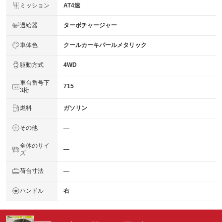
ミッション
AT4速
過給器
ターボチャージャー
車体色
クールカーキパールメタリック
駆動方式
4WD
車台番号下
715
3桁
燃料
ガソリン
その他
―
全体のサイ
―
ズ
荷台寸法
―
ハンドル
右