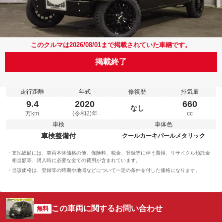
このクルマは2026/08/01まで掲載されていた車輛です。
掲載終了
走行距離
年式
修復歴
排気量
9.4
2020
660
なし
万km
(令和2)年
cc
車検
車体色
車検整備付
クールカーキパールメタリック
支払総額には、車両本体価格の他、保険料、税金、登録等に伴う費用、リサイクル預託金
相当額等、購入時に必要な全ての費用が含まれています。
当該価格は、登録等の時期や地域などについて一定の条件を付した価格になります。
この車両に関するお問い合わせ
無料