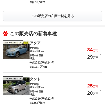
7.8万km
走行
この販売店の在庫一覧を見る
この販売店の新着車種
アクア
グーネットセレクト
支払総額
34
万円
(税込)(リ済込)
車両本体価格
29
万円
(税込)
2012(平成24)年
年式
11.7万km
走行
タント
グーネットセレクト
支払総額
25
万円
(税込)(リ済込)
車両本体価格
20
万円
(税込)
2010(平成22)年
年式
9.4万km
走行