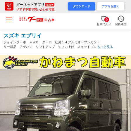
グーネットアプリ
RENEW
ダウンロード
アプリを開く
メアド不要で問い合わせ可能
0
お気に入り
閲覧履歴
スズキ エブリイ
ジョインターボ ４ＷＤ ターボ 社外１４アルミオープンカント
リー新品 アゲバン リフトアップ ちょい上げ スキッドプレー
もっと見る
ト ＥＴＣ カロッツェリアオーディオディスプレイ バックカメ
ラ ドラレコ 社外プッシュスタート（愛知県）