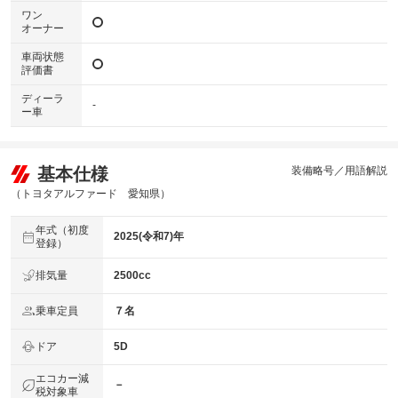
ワン
オーナー
車両状態
評価書
ディーラ
-
ー車
基本仕様
装備略号／用語解説
（トヨタアルファード 愛知県）
年式（初度
2025(令和7)年
登録）
排気量
2500cc
乗車定員
７名
ドア
5D
エコカー減
－
税対象車