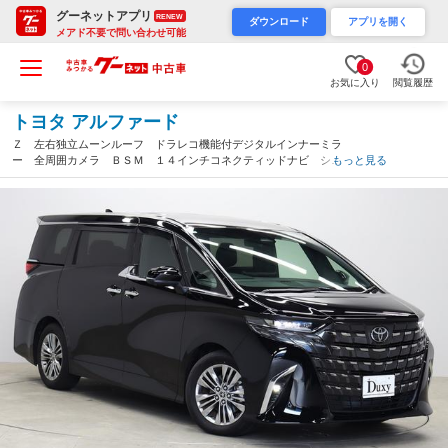
グーネットアプリ
RENEW
ダウンロード
アプリを開く
メアド不要で問い合わせ可能
0
お気に入り
閲覧履歴
トヨタ アルファード
Ｚ 左右独立ムーンルーフ ドラレコ機能付デジタルインナーミラ
ー 全周囲カメラ ＢＳＭ １４インチコネクティッドナビ シー
もっと見る
トメモリー付パワーシート シートヒーター＆ベンチレーション
ステアリングヒーター（愛知県）