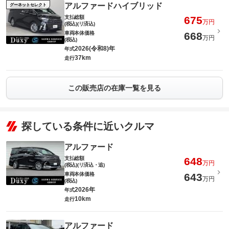
アルファードハイブリッド
グーネットセレクト
支払総額
675
万円
(税込)(リ済込)
車両本体価格
668
万円
(税込)
2026(令和8)年
年式
37km
走行
この販売店の在庫一覧を見る
探している条件に近いクルマ
アルファード
支払総額
648
万円
(税込)(リ済込・追)
車両本体価格
643
万円
(税込)
2026年
年式
10km
走行
アルファード