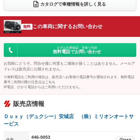
電動リアゲート
フロントカメラ
カタログで車種情報を詳しく見る
：装備あり
：装備あり
シートエアコン
全周囲カメラ
：装備あり
：装備あり
サイドカメラ
ルーフレール
この車両に関するお問い合わせ
：装備あり
無料
：装備なし
エアサスペンション
ヘッドライトウォッシャー
：装備なし
：装備なし
装備略号／用語解説
まずは在庫確認・見積り依頼
無料電話でお問い合わせ
お気軽にどうぞ。問合せ後に何度もご連絡が届くことはありません。メールア
ドレスは販売店に公開されません。
※無料電話をご利用の場合は、販売店へお客様の電話番号が通知されます。無料電話
番号ご利用の際の注意点は
こちら
IP電話、ひかり電話からはご利用いただけません。
販売店情報
Ｄｕｘｙ（デュクシー）安城店 （株）ミリオンオートサ
ービス
446-0053
住所
MAP