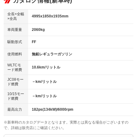
カタログ情報(新車時)
ビジュアル
：装備なし
：装備あり
：装備なし
ダウンヒルアシストコントロール
アルミホイール：18インチ
：装備なし
：装備あり
全長×全幅
4995x1850x1935mm
×全高
パワーウィンドウ
盗難防止システム
革シート
ハーフレザーシート
：装備あり
：装備あり
：装備あり
：装備なし
車両重量
2060kg
アイドリングストップ
ドライブレコーダー
キーレス
LEDヘッドランプ
：装備なし
：装備あり
：装備あり
：装備あり
USB入力端子
Bluetooth接続
駆動形式
FF
HID(キセノンライト)
ポータブルナビ
：装備あり
：装備あり
：装備なし
：装備なし
100V電源
クリーンディーゼル
バックカメラ
ETC2.0
使用燃料
無鉛レギュラーガソリン
：装備あり
：装備なし
：装備あり
：装備あり
センターデフロック
エアロ
スマートキー
：装備なし
WLTCモ
：装備なし
：装備あり
10.6km/リットル
ード燃費
レンタカーアップ
展示・試乗車
ローダウン
ランフラットタイヤ
：装備なし
：装備なし
：装備なし
：装備なし
JC08モー
－km/リットル
ド燃費
電動格納ミラー
パワーシート
3列シート
：装備あり
：装備あり
：装備あり
10/15モー
装備略号／用語解説
－km/リットル
ベンチシート
フルフラットシート
ド燃費
：装備なし
：装備あり
チップアップシート
オットマン
：装備なし
：装備あり
最高出力
182ps(134kW)/6000rpm
電動格納サードシート
シートヒーター
：装備なし
：装備あり
※新車時のカタログデータとなります。実際とは異なる場合がございますの
で、詳細は販売店にご確認ください。
ウォークスルー
後席モニター
：装備あり
：装備なし