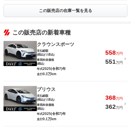
この販売店の在庫一覧を見る
この販売店の新着車種
クラウンスポーツ
支払総額
558
万円
(税込)(リ済込)
車両本体価格
551
万円
(税込)
2025(令和7)年
年式
0.3万km
走行
プリウス
支払総額
368
万円
(税込)(リ済込)
車両本体価格
362
万円
(税込)
2025(令和7)年
年式
0.1万km
走行