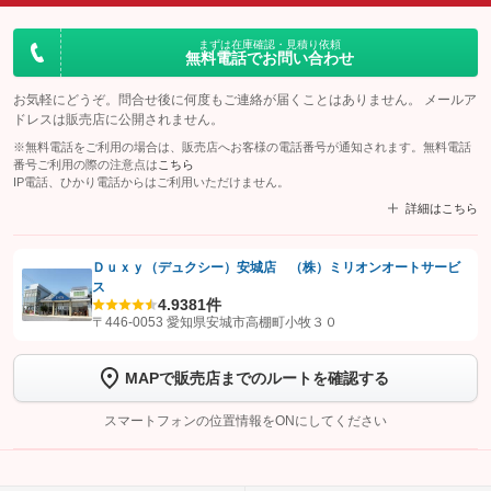
まずは在庫確認・見積り依頼
無料電話でお問い合わせ
お気軽にどうぞ。問合せ後に何度もご連絡が届くことはありません。 メールア
ドレスは販売店に公開されません。
※無料電話をご利用の場合は、販売店へお客様の電話番号が通知されます。無料電話
番号ご利用の際の注意点は
こちら
IP電話、ひかり電話からはご利用いただけません。
詳細はこちら
Ｄｕｘｙ（デュクシー）安城店 （株）ミリオンオートサービ
ス
【STEP1】
認証画面でグーネットを友だち追加してから「許可する」ボタンを押
4.9
381件
します
〒446-0053 愛知県安城市高棚町小牧３０
【STEP2】
トーク画面で
ボタンをタップして問い合わせを
MAPで販売店までのルートを確認する
完了してください。
スマートフォンの位置情報をONにしてください
こちら