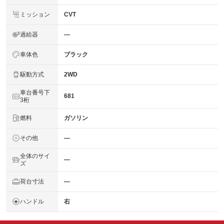
ミッション
CVT
過給器
―
車体色
ブラック
駆動方式
2WD
車台番号下
681
3桁
燃料
ガソリン
その他
―
全体のサイ
―
ズ
荷台寸法
―
ハンドル
右