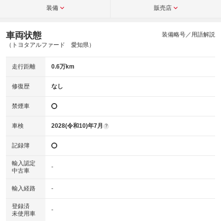
装備
販売店
車両状態
装備略号／用語解説
（トヨタアルファード 愛知県）
走行距離
0.6万km
修復歴
なし
禁煙車
車検
2028(令和10)年7月
?
記録簿
輸入認定
-
中古車
輸入経路
-
登録済
-
未使用車