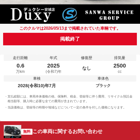
このクルマは2026/05/13まで掲載されていた車輛です。
掲載終了
走行距離
年式
修復歴
排気量
0.6
2025
2500
なし
万km
(令和7)年
cc
車検
車体色
2028(令和10)年7月
ブラック
支払総額には、車両本体価格の他、保険料、税金、登録等に伴う費用、リサイクル預託金
相当額等、購入時に必要な全ての費用が含まれています。
当該価格は、登録等の時期や地域などについて一定の条件を付した価格になります。
この車両に関するお問い合わせ
無料