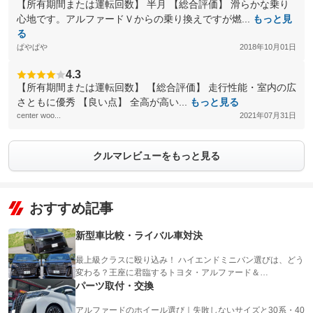
【所有期間または運転回数】 半月 【総合評価】 滑らかな乗り
心地です。アルファードＶからの乗り換えですが燃...
もっと見
る
ぱやぱや
2018年10月01日
4.3
【所有期間または運転回数】 【総合評価】 走行性能・室内の広
さともに優秀 【良い点】 全高が高い...
もっと見る
center woo...
2021年07月31日
クルマレビューをもっと見る
おすすめ記事
新型車比較・ライバル車対決
最上級クラスに殴り込み！ ハイエンドミニバン選びは、どう
変わる？王座に君臨するトヨタ・アルファード＆…
パーツ取付・交換
アルファードのホイール選び｜失敗しないサイズと30系・40