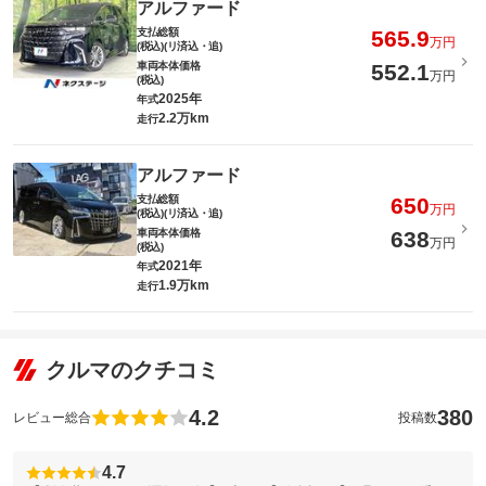
アルファード
支払総額
565.9
万円
(税込)(リ済込・追)
車両本体価格
552.1
万円
(税込)
2025年
年式
2.2万km
走行
アルファード
支払総額
650
万円
(税込)(リ済込・追)
車両本体価格
638
万円
(税込)
2021年
年式
1.9万km
走行
クルマのクチコミ
4.2
380
レビュー総合
投稿数
4.7