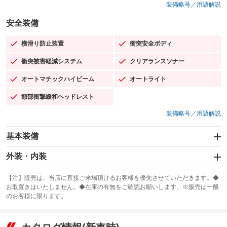
装備略号／用語解説
安全装備
横滑り防止装置
衝突安全ボディ
：装備あり
：装備あり
衝突被害軽減システム
クリアランスソナー
：装備あり
：装備あり
オートマチックハイビーム
オートライト
：装備あり
：装備あり
頸部衝撃緩和ヘッドレスト
：装備あり
装備略号／用語解説
基本装備
エアバッグ：運転席/助手席/サイド
外装・内装
：装備あり
スライドドア：両面電動
カーナビ：メモリーナビ他
：装備あり
：装備あり
【注】販売は、当店に直接ご来場頂けるお客様を優先させていただきます。◆
お取置きはいたしません。◆在庫の有無をご確認お願いします。※販売は一般
サンルーフ
ABS
TV：フルセグ
：装備あり
：装備あり
：装備あり
のお客様に限ります。
エアコン
Wエアコン
オーディオ：ミュージックプレイヤー接続可
：装備あり
：装備あり
：装備あり
リフトアップ
パワーステアリング