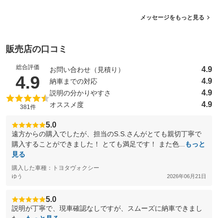
メッセージをもっと見る
販売店の口コミ
総合評価
4.9
お問い合わせ（見積り）
（5点満点中）
4.9
4.9
納車までの対応
4.9
説明の分かりやすさ
4.9
オススメ度
381件
5.0
遠方からの購入でしたが、担当のS.S.さんがとても親切丁寧で
購入することができました！ とても満足です！ また色...
もっと
見る
購入した車種：トヨタヴォクシー
ゆう
2026年06月21日
5.0
説明が丁寧で、現車確認なしですが、スムーズに納車できまし