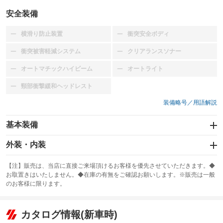
安全装備
横滑り防止装置
衝突安全ボディ
：装備なし
：装備なし
衝突被害軽減システム
クリアランスソナー
：装備なし
：装備なし
オートマチックハイビーム
オートライト
：装備なし
：装備なし
頸部衝撃緩和ヘッドレスト
：装備なし
装備略号／用語解説
基本装備
エアバッグ：運転席
外装・内装
：装備あり
スライドドア
カーナビ：メモリーナビ他
：装備なし
：装備あり
【注】販売は、当店に直接ご来場頂けるお客様を優先させていただきます。◆
お取置きはいたしません。◆在庫の有無をご確認お願いします。※販売は一般
サンルーフ
ABS
TV
：装備あり
：装備なし
：装備なし
のお客様に限ります。
エアコン
Wエアコン
オーディオ：CDまたはCDチェンジャー
：装備あり
：装備あり
：装備あり
リフトアップ
パワーステアリング
カタログ情報(新車時)
ビジュアル
：装備あり
：装備あり
：装備なし