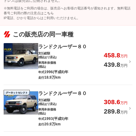
ドレスは販売店に公開されません。
※無料電話をご利用の場合は、販売店へお客様の電話番号が通知されます。無料電話
番号ご利用の際の注意点は
こちら
IP電話、ひかり電話からはご利用いただけません。
この販売店の同一車種
ランドクルーザー８０
支払総額
458.8
万円
(税込)(リ済込)
車両本体価格
439.8
万円
(税込)
1996(平成8)年
年式
18.9万km
走行
ランドクルーザー８０
グーネットセレクト
支払総額
308.6
万円
(税込)(リ済込)
車両本体価格
289.8
万円
(税込)
1993(平成5)年
年式
20.9万km
走行