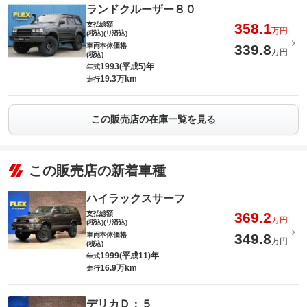
ランドクルーザー８０
支払総額
358.1
万円
(税込)(リ済込)
車両本体価格
339.8
万円
(税込)
1993(平成5)年
年式
19.3万km
走行
この販売店の在庫一覧を見る
この販売店の新着車種
ハイラックスサーフ
支払総額
369.2
万円
(税込)(リ済込)
車両本体価格
349.8
万円
(税込)
1999(平成11)年
年式
16.9万km
走行
デリカＤ：５