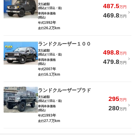
支払総額
487.5
万円
(税込)(リ済込・追)
車両本体価格
469.8
万円
(税込)
1992年
年式
26.2万km
走行
ランドクルーザー１００
支払総額
498.8
万円
(税込)(リ済込・追)
車両本体価格
479.8
万円
(税込)
2007年
年式
16.1万km
走行
ランドクルーザープラド
支払総額
295
万円
(税込)(リ済込・追)
車両本体価格
280
万円
(税込)
1993年
年式
27.7万km
走行