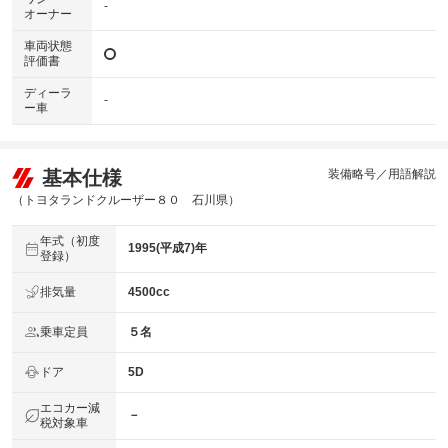
-
オーナー
車両状態
評価書
ディーラ
-
ー車
基本仕様
装備略号／用語解説
（トヨタランドクルーザー８０ 石川県）
年式（初度
1995(平成7)年
登録）
排気量
4500cc
乗車定員
５名
ドア
5D
エコカー減
－
税対象車