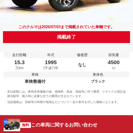
このクルマは2026/07/03まで掲載されていた車輛です。
掲載終了
走行距離
年式
修復歴
排気量
15.3
1995
4500
なし
万km
(平成7)年
cc
車検
車体色
車検整備付
ブラック
支払総額には、車両本体価格の他、保険料、税金、登録等に伴う費用、リサイクル預託金
相当額等、購入時に必要な全ての費用が含まれています。
当該価格は、登録等の時期や地域などについて一定の条件を付した価格になります。
この車両に関するお問い合わせ
無料