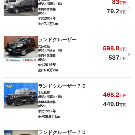
83
万円
(税込)(リ済込・追)
車両本体価格
79.2
万円
(税込)
2007年
年式
7.1万km
走行
ランドクルーザー
支払総額
598.8
万円
(税込)(リ済込・追)
車両本体価格
587
万円
(税込)
2016年
年式
6.8万km
走行
ランドクルーザー７０
支払総額
468.2
万円
(税込)(リ済込・追)
車両本体価格
449.8
万円
(税込)
1997年
年式
29.9万km
走行
ランドクルーザー７０