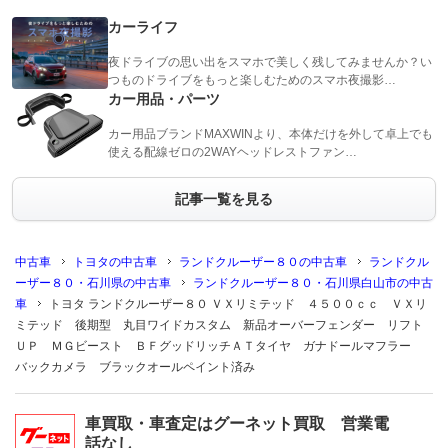
カーライフ
夜ドライブの思い出をスマホで美しく残してみませんか？い
つものドライブをもっと楽しむためのスマホ夜撮影…
カー用品・パーツ
カー用品ブランドMAXWINより、本体だけを外して卓上でも
使える配線ゼロの2WAYヘッドレストファン…
記事一覧を見る
中古車
トヨタの中古車
ランドクルーザー８０の中古車
ランドクル
ーザー８０・石川県の中古車
ランドクルーザー８０・石川県白山市の中古
車
トヨタ ランドクルーザー８０ ＶＸリミテッド ４５００ｃｃ ＶＸリ
ミテッド 後期型 丸目ワイドカスタム 新品オーバーフェンダー リフト
ＵＰ ＭＧビースト ＢＦグッドリッチＡＴタイヤ ガナドールマフラー
バックカメラ ブラックオールペイント済み
車買取・車査定はグーネット買取 営業電
話なし