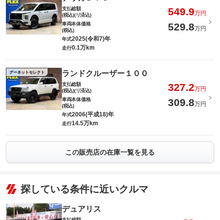
支払総額
549.9
万円
(税込)(リ済込)
車両本体価格
529.8
万円
(税込)
2025(令和7)年
年式
0.1万km
走行
ランドクルーザー１００
グーネットセレクト
支払総額
327.2
万円
(税込)(リ済込)
車両本体価格
309.8
万円
(税込)
2006(平成18)年
年式
14.5万km
走行
この販売店の在庫一覧を見る
探している条件に近いクルマ
デュアリス
支払総額