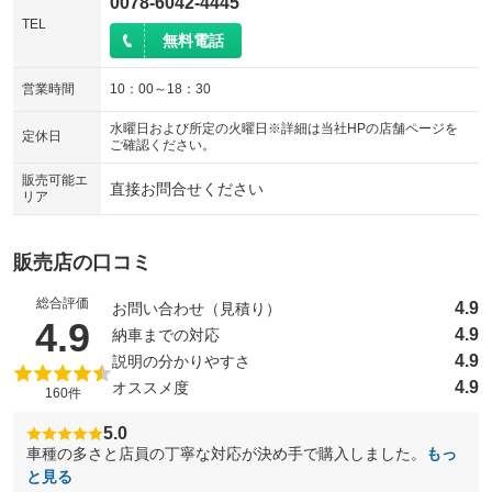
0078-6042-4445
TEL
無料電話
営業時間
10：00～18：30
水曜日および所定の火曜日※詳細は当社HPの店舗ページを
定休日
ご確認ください。
販売可能エ
直接お問合せください
リア
販売店の口コミ
総合評価
4.9
お問い合わせ（見積り）
（5点満点中）
4.9
4.9
納車までの対応
4.9
説明の分かりやすさ
4.9
オススメ度
160件
5.0
車種の多さと店員の丁寧な対応が決め手で購入しました。
もっ
と見る