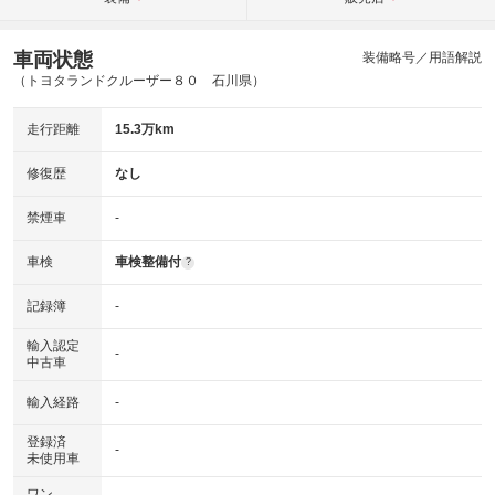
車両状態
装備略号／用語解説
（トヨタランドクルーザー８０ 石川県）
走行距離
15.3万km
修復歴
なし
禁煙車
-
車検
車検整備付
?
記録簿
-
輸入認定
-
中古車
輸入経路
-
登録済
-
未使用車
ワン