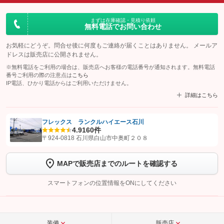
まずは在庫確認・見積り依頼
無料電話でお問い合わせ
お気軽にどうぞ。問合せ後に何度もご連絡が届くことはありません。 メールア
ドレスは販売店に公開されません。
※無料電話をご利用の場合は、販売店へお客様の電話番号が通知されます。無料電話
番号ご利用の際の注意点は
こちら
IP電話、ひかり電話からはご利用いただけません。
詳細はこちら
フレックス ランクルハイエース石川
4.9
160件
【STEP1】
認証画面でグーネットを友だち追加してから「許可する」ボタンを押
〒924-0818 石川県白山市中奥町２０８
します
MAPで販売店までのルートを確認する
【STEP2】
トーク画面で
ボタンをタップして問い合わせを
完了してください。
スマートフォンの位置情報をONにしてください
こちら
装備
販売店