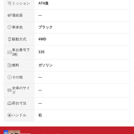
ミッション
AT4速
過給器
―
車体色
ブラック
駆動方式
4WD
車台番号下
335
3桁
燃料
ガソリン
その他
―
全体のサイ
―
ズ
荷台寸法
―
ハンドル
右