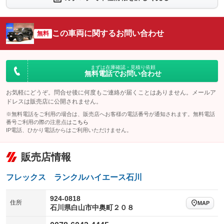
シートエアコン
全周囲カメラ
：装備なし
：装備なし
サイドカメラ
ルーフレール
この車両に関するお問い合わせ
：装備なし
無料
：装備なし
エアサスペンション
ヘッドライトウォッシャー
：装備なし
：装備なし
装備略号／用語解説
まずは在庫確認・見積り依頼
無料電話でお問い合わせ
お気軽にどうぞ。問合せ後に何度もご連絡が届くことはありません。メールア
ドレスは販売店に公開されません。
※無料電話をご利用の場合は、販売店へお客様の電話番号が通知されます。無料電話
番号ご利用の際の注意点は
こちら
IP電話、ひかり電話からはご利用いただけません。
販売店情報
フレックス ランクルハイエース石川
924-0818
住所
MAP
石川県白山市中奥町２０８