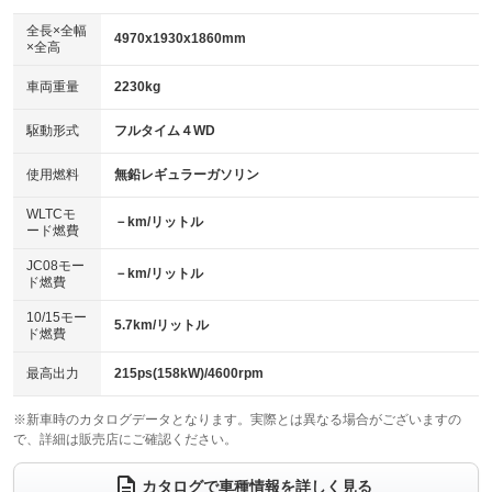
ダウンヒルアシストコントロール
アルミホイール：アルミホイール
：装備なし
：装備あり
全長×全幅
4970x1930x1860mm
×全高
パワーウィンドウ
盗難防止システム
革シート
ハーフレザーシート
：装備あり
：装備なし
：装備なし
：装備なし
車両重量
2230kg
アイドリングストップ
ドライブレコーダー
キーレス
LEDヘッドランプ
：装備なし
：装備なし
：装備なし
：装備なし
USB入力端子
Bluetooth接続
駆動形式
フルタイム４WD
HID(キセノンライト)
ポータブルナビ
：装備なし
：装備なし
：装備なし
：装備なし
100V電源
クリーンディーゼル
バックカメラ
ETC
使用燃料
無鉛レギュラーガソリン
：装備なし
：装備なし
：装備あり
：装備あり
センターデフロック
エアロ
スマートキー
：装備なし
WLTCモ
：装備なし
：装備なし
－km/リットル
ード燃費
レンタカーアップ
展示・試乗車
ローダウン
ランフラットタイヤ
：装備なし
：装備なし
：装備なし
：装備なし
JC08モー
－km/リットル
ド燃費
電動格納ミラー
パワーシート
3列シート
：装備なし
：装備あり
：装備なし
10/15モー
装備略号／用語解説
5.7km/リットル
ベンチシート
フルフラットシート
ド燃費
：装備なし
：装備なし
チップアップシート
オットマン
：装備なし
：装備なし
最高出力
215ps(158kW)/4600rpm
電動格納サードシート
シートヒーター
：装備なし
：装備なし
※新車時のカタログデータとなります。実際とは異なる場合がございますの
で、詳細は販売店にご確認ください。
ウォークスルー
後席モニター
：装備なし
：装備なし
電動リアゲート
フロントカメラ
カタログで車種情報を詳しく見る
：装備なし
：装備なし