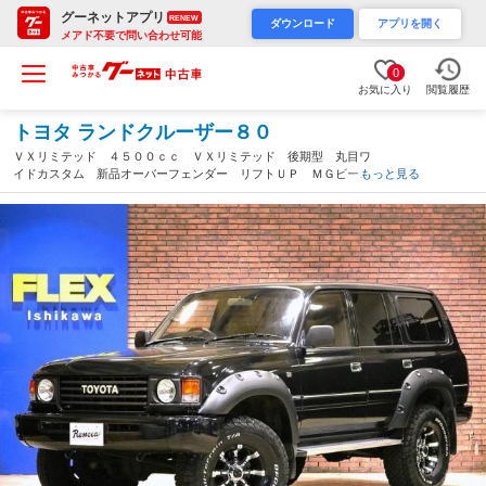
グーネットアプリ
RENEW
ダウンロード
アプリを開く
メアド不要で問い合わせ可能
0
お気に入り
閲覧履歴
トヨタ ランドクルーザー８０
ＶＸリミテッド ４５００ｃｃ ＶＸリミテッド 後期型 丸目ワ
イドカスタム 新品オーバーフェンダー リフトＵＰ ＭＧビース
もっと見る
ト ＢＦグッドリッチＡＴタイヤ ガナドールマフラー バックカ
メラ ブラックオールペイント済み（石川県）