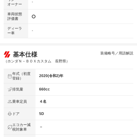
-
オーナー
車両状態
評価書
ディーラ
-
ー車
基本仕様
装備略号／用語解説
（ホンダＮ－ＢＯＸカスタム 長野県）
年式（初度
2020(令和2)年
登録）
排気量
660cc
乗車定員
４名
ドア
5D
エコカー減
－
税対象車