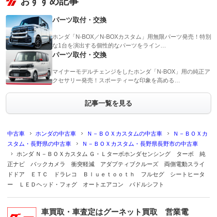
おすすめ記事
パーツ取付・交換
ホンダ「N-BOX／N-BOXカスタム」用無限パーツ発売！特別
な1台を演出する個性的なパーツをライン…
パーツ取付・交換
マイナーモデルチェンジをしたホンダ「N-BOX」用の純正ア
クセサリー発売！スポーティーな印象を高める…
記事一覧を見る
中古車
ホンダの中古車
Ｎ－ＢＯＸカスタムの中古車
Ｎ－ＢＯＸカ
スタム・長野県の中古車
Ｎ－ＢＯＸカスタム・長野県長野市の中古車
ホンダ Ｎ－ＢＯＸカスタム Ｇ・Ｌターボホンダセンシング ターボ 純
正ナビ バックカメラ 衝突軽減 アダプティブクルーズ 両側電動スライ
ドドア ＥＴＣ ドラレコ Ｂｌｕｅｔｏｏｔｈ フルセグ シートヒータ
ー ＬＥＤヘッド・フォグ オートエアコン パドルシフト
車買取・車査定はグーネット買取 営業電