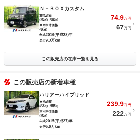
Ｎ－ＢＯＸカスタム
支払総額
74.9
万円
(税込)(リ済込)
車両本体価格
67
万円
(税込)
2016(平成28)年
年式
9.3万km
走行
この販売店の在庫一覧を見る
この販売店の新着車種
ハリアーハイブリッド
支払総額
239.9
万円
(税込)(リ済込)
車両本体価格
222
万円
(税込)
2015(平成27)年
年式
5.6万km
走行