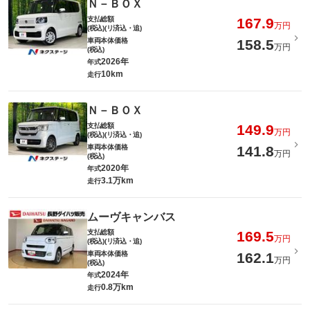
Ｎ－ＢＯＸ
支払総額
167.9
万円
(税込)(リ済込・追)
車両本体価格
158.5
万円
(税込)
2026年
年式
10km
走行
Ｎ－ＢＯＸ
支払総額
149.9
万円
(税込)(リ済込・追)
車両本体価格
141.8
万円
(税込)
2020年
年式
3.1万km
走行
ムーヴキャンバス
支払総額
169.5
万円
(税込)(リ済込・追)
車両本体価格
162.1
万円
(税込)
2024年
年式
0.8万km
走行