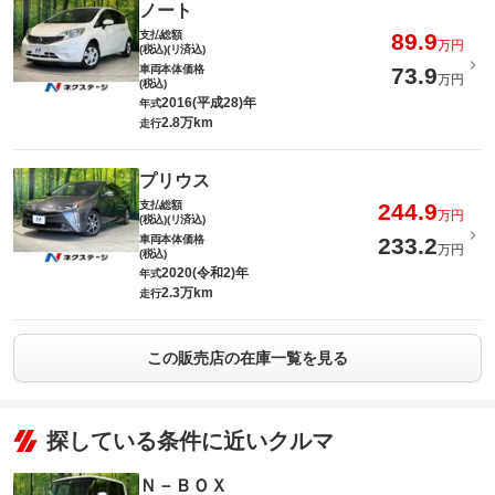
ノート
支払総額
89.9
万円
(税込)(リ済込)
車両本体価格
73.9
万円
(税込)
2016(平成28)年
年式
2.8万km
走行
プリウス
支払総額
244.9
万円
(税込)(リ済込)
車両本体価格
233.2
万円
(税込)
2020(令和2)年
年式
2.3万km
走行
この販売店の在庫一覧を見る
探している条件に近いクルマ
Ｎ－ＢＯＸ