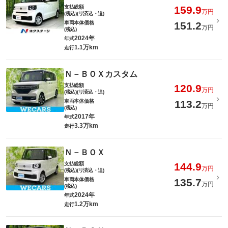
支払総額
159.9
万円
(税込)(リ済込・追)
車両本体価格
151.2
万円
(税込)
2024年
年式
1.1万km
走行
Ｎ－ＢＯＸカスタム
支払総額
120.9
万円
(税込)(リ済込・追)
車両本体価格
113.2
万円
(税込)
2017年
年式
3.3万km
走行
Ｎ－ＢＯＸ
支払総額
144.9
万円
(税込)(リ済込・追)
車両本体価格
135.7
万円
(税込)
2024年
年式
1.2万km
走行