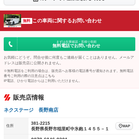
シートエアコン
全周囲カメラ
：装備なし
：装備なし
サイドカメラ
ルーフレール
この車両に関するお問い合わせ
：装備なし
無料
：装備なし
エアサスペンション
ヘッドライトウォッシャー
：装備なし
：装備なし
装備略号／用語解説
まずは在庫確認・見積り依頼
無料電話でお問い合わせ
お気軽にどうぞ。問合せ後に何度もご連絡が届くことはありません。メールア
ドレスは販売店に公開されません。
※無料電話をご利用の場合は、販売店へお客様の電話番号が通知されます。無料電話
番号ご利用の際の注意点は
こちら
IP電話、ひかり電話からはご利用いただけません。
販売店情報
ネクステージ 長野南店
381-2215
住所
MAP
長野県長野市稲里町中氷鉋１４５５－１