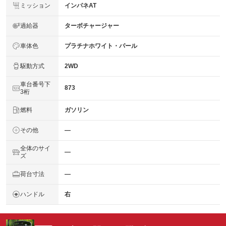
ミッション
インパネAT
過給器
ターボチャージャー
車体色
プラチナホワイト・パール
駆動方式
2WD
車台番号下
873
3桁
燃料
ガソリン
その他
―
全体のサイ
―
ズ
荷台寸法
―
ハンドル
右