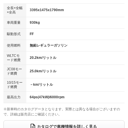
ダウンヒルアシストコントロール
アルミホイール：15インチ
：装備なし
：装備あり
全長×全幅
3395x1475x1790mm
×全高
パワーウィンドウ
盗難防止システム
革シート
ハーフレザーシート
：装備あり
：装備あり
：装備なし
：装備なし
車両重量
930kg
アイドリングストップ
ドライブレコーダー
キーレス
LEDヘッドランプ
：装備あり
：装備あり
：装備あり
：装備あり
USB入力端子
Bluetooth接続
駆動形式
FF
HID(キセノンライト)
ポータブルナビ
：装備あり
：装備あり
：装備なし
：装備なし
100V電源
クリーンディーゼル
バックカメラ
ETC
使用燃料
無鉛レギュラーガソリン
：装備なし
：装備なし
：装備あり
：装備あり
センターデフロック
エアロ
スマートキー
：装備なし
WLTCモ
：装備なし
：装備あり
20.2km/リットル
ード燃費
レンタカーアップ
展示・試乗車
ローダウン
ランフラットタイヤ
：装備なし
：装備なし
：装備なし
：装備なし
JC08モー
25.0km/リットル
ド燃費
電動格納ミラー
パワーシート
3列シート
：装備あり
：装備なし
：装備なし
10/15モー
装備略号／用語解説
－km/リットル
ベンチシート
フルフラットシート
ド燃費
：装備あり
：装備なし
チップアップシート
オットマン
：装備あり
：装備なし
最高出力
64ps(47kW)/6000rpm
電動格納サードシート
シートヒーター
：装備なし
：装備あり
※新車時のカタログデータとなります。実際とは異なる場合がございますの
で、詳細は販売店にご確認ください。
ウォークスルー
後席モニター
：装備なし
：装備なし
電動リアゲート
フロントカメラ
カタログで車種情報を詳しく見る
：装備なし
：装備なし