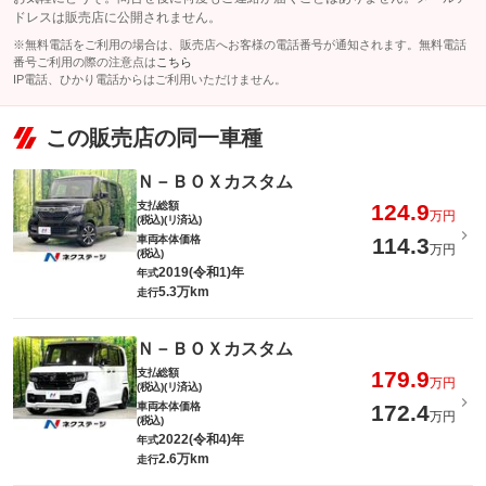
ドレスは販売店に公開されません。
※無料電話をご利用の場合は、販売店へお客様の電話番号が通知されます。無料電話
番号ご利用の際の注意点は
こちら
IP電話、ひかり電話からはご利用いただけません。
この販売店の同一車種
Ｎ－ＢＯＸカスタム
支払総額
124.9
万円
(税込)(リ済込)
車両本体価格
114.3
万円
(税込)
2019(令和1)年
年式
5.3万km
走行
Ｎ－ＢＯＸカスタム
支払総額
179.9
万円
(税込)(リ済込)
車両本体価格
172.4
万円
(税込)
2022(令和4)年
年式
2.6万km
走行