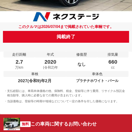
このクルマは2026/07/04まで掲載されていた車輛です。
掲載終了
走行距離
年式
修復歴
排気量
2.7
2020
660
なし
万km
(令和2)年
cc
車検
車体色
2027(令和9)年2月
プラチナホワイト・パール
支払総額には、車両本体価格の他、保険料、税金、登録等に伴う費用、リサイクル預託金
相当額等、購入時に必要な全ての費用が含まれています。
当該価格は、登録等の時期や地域などについて一定の条件を付した価格になります。
この車両に関するお問い合わせ
無料