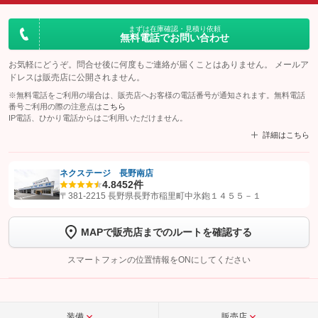
まずは在庫確認・見積り依頼
無料電話でお問い合わせ
お気軽にどうぞ。問合せ後に何度もご連絡が届くことはありません。 メールア
ドレスは販売店に公開されません。
※無料電話をご利用の場合は、販売店へお客様の電話番号が通知されます。無料電話
番号ご利用の際の注意点は
こちら
IP電話、ひかり電話からはご利用いただけません。
詳細はこちら
ネクステージ 長野南店
4.8
452件
【STEP1】
認証画面でグーネットを友だち追加してから「許可する」ボタンを押
〒381-2215 長野県長野市稲里町中氷鉋１４５５－１
します
MAPで販売店までのルートを確認する
【STEP2】
トーク画面で
ボタンをタップして問い合わせを
完了してください。
スマートフォンの位置情報をONにしてください
こちら
装備
販売店