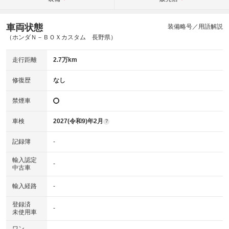
車両状態
装備略号／用語解説
（ホンダＮ－ＢＯＸカスタム 長野県）
走行距離
2.7万km
修復歴
なし
禁煙車
車検
2027(令和9)年2月
?
記録簿
-
輸入認定
-
中古車
輸入経路
-
登録済
-
未使用車
ワン