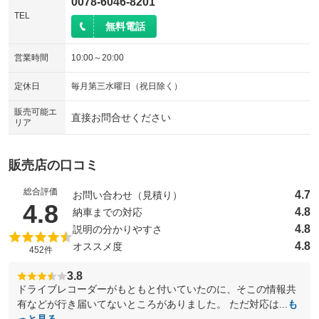
0078-6046-8201
TEL
無料電話
営業時間
10:00～20:00
定休日
毎月第三水曜日（祝日除く）
販売可能エ
直接お問合せください
リア
販売店の口コミ
総合評価
4.7
お問い合わせ（見積り）
（5点満点中）
4.8
4.8
納車までの対応
4.8
説明の分かりやすさ
4.8
オススメ度
452件
3.8
ドライブレコーダーがもともと付いていたのに、そこの情報共
有などが行き届いてないところがありました。 ただ対応は...
も