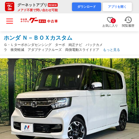
グーネットアプリ
RENEW
ダウンロード
アプリを開く
メアド不要で問い合わせ可能
0
お気に入り
閲覧履歴
ホンダ Ｎ－ＢＯＸカスタム
Ｇ・Ｌターボホンダセンシング ターボ 純正ナビ バックカメ
ラ 衝突軽減 アダプティブクルーズ 両側電動スライドドア Ｅ
もっと見る
ＴＣ ドラレコ Ｂｌｕｅｔｏｏｔｈ フルセグ シートヒータ
ー ＬＥＤヘッド・フォグ オートエアコン パドルシフト（長野
県）