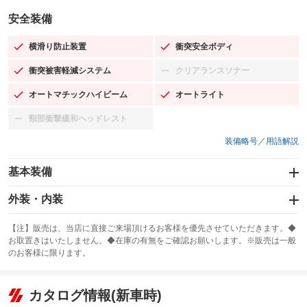
安全装備
横滑り防止装置
衝突安全ボディ
：装備あり
：装備あり
衝突被害軽減システム
クリアランスソナー
：装備あり
：装備なし
オートマチックハイビーム
オートライト
：装備あり
：装備あり
頸部衝撃緩和ヘッドレスト
：装備なし
装備略号／用語解説
基本装備
エアバッグ：運転席/助手席/サイド
外装・内装
：装備あり
スライドドア：両面電動
カーナビ：SDナビ
：装備あり
：装備あり
【注】販売は、当店に直接ご来場頂けるお客様を優先させていただきます。◆
お取置きはいたしません。◆在庫の有無をご確認お願いします。※販売は一般
サンルーフ
ABS
TV
：装備なし
：装備あり
：装備なし
のお客様に限ります。
エアコン
Wエアコン
オーディオ：CDまたはCDチェンジャー
：装備あり
：装備なし
：装備あり
リフトアップ
パワーステアリング
カタログ情報(新車時)
ビジュアル
：装備なし
：装備あり
：装備なし