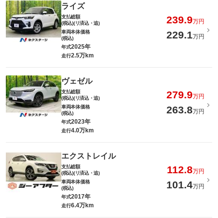
ライズ
支払総額
239.9
万円
(税込)(リ済込・追)
車両本体価格
229.1
万円
(税込)
2025年
年式
2.5万km
走行
ヴェゼル
支払総額
279.9
万円
(税込)(リ済込・追)
車両本体価格
263.8
万円
(税込)
2023年
年式
4.0万km
走行
エクストレイル
支払総額
112.8
万円
(税込)(リ済込・追)
車両本体価格
101.4
万円
(税込)
2017年
年式
6.4万km
走行