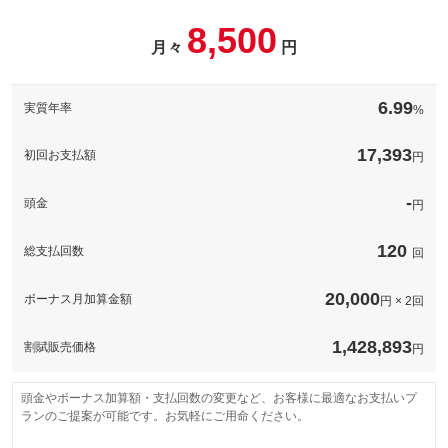
パック内容
8,500
このパックの見積もり依頼（無料）
備考
－
月々
円
このパックの見積もり依頼（無料）
備考
－
6.99
実質年率
%
このパックの見積もり依頼（無料）
17,393
初回お支払額
円
-
頭金
円
120
総支払回数
回
20,000
ボーナス月加算金額
円 × 2回
1,428,893
割賦販売価格
円
頭金やボーナス加算額・支払回数の変更など、お客様に最適なお支払いプ
ランのご提案が可能です。お気軽にご用命ください。