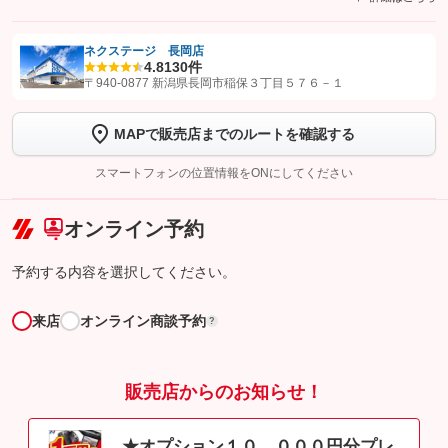
ネクステージ 長岡店
4.8
130件
【STEP1】
認証画面でグーネットを友だち追加してから「許可する」ボタンを押
〒940-0877 新潟県長岡市稲保３丁目５７６－１
します
MAPで販売店までのルートを確認する
【STEP2】
トーク画面で
ボタンをタップして問い合わせを
完了してください。
スマートフォンの位置情報をONにしてください
こちら
オンライン予約
予約する内容を選択してください。
来店
オンライン商談予約
?
販売店からのお知らせ！
★オプション１０，０００円分プレ