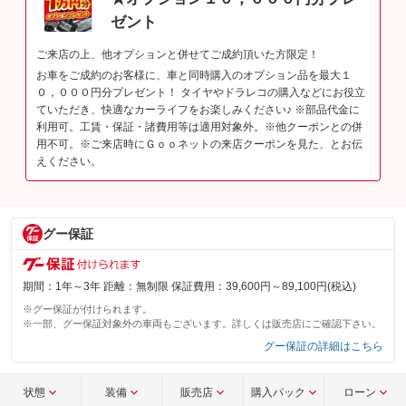
ゼント
ご来店の上、他オプションと併せてご成約頂いた方限定！
お車をご成約のお客様に、車と同時購入のオプション品を最大１
０，０００円分プレゼント！ タイヤやドラレコの購入などにお役立
ていただき、快適なカーライフをお楽しみください♪ ※部品代金に
利用可。工賃・保証・諸費用等は適用対象外。※他クーポンとの併
用不可。※ご来店時にＧｏｏネットの来店クーポンを見た、とお伝
えください。
グー保証
期間：1年～3年 距離：無制限 保証費用：39,600円～89,100円(税込)
※グー保証が付けられます。
※一部、グー保証対象外の車両もございます。詳しくは販売店にご確認下さい。
グー保証の詳細はこちら
状態
装備
販売店
購入パック
ローン