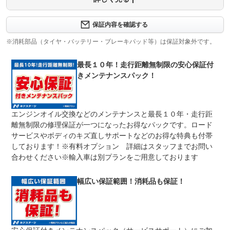
保証内容について問い合わせる
３ヶ月・３０００ｋｍ以内ならエンジン、トランスミッシ
保証内容を確認する
保証項目
ョン、ハイブリッド、ステアリング、ブレーキの各機構に
おける主要項目を無償修理（または交換）いたします。
※消耗部品（タイヤ・バッテリー・ブレーキパッド等）は保証対象外です。
修理回数
無制限
最長１０年！走行距離無制限の安心保証付
きメンテナンスパック！
車両本体価格
期間中は何度でも修理可能！修理金額は車両本体価格の１
上限金額
００％までしっかり保証します。車両本体価格５０万円以
下の場合は５０万円まで保証します。
エンジンオイル交換などのメンテナンスと最長１０年・走行距
無し
離無制限の修理保証が一つになったお得なパックです。ロード
免責金
保証修理の対象となる場合は、お客様の費用負担は一切ご
ざいません。
サービスやボディのキズ直しサポートなどのお得な特典も付帯
しております！※有料オプション 詳細はスタッフまでお問い
全国のネクステージで受付可能！ご遠方でネクステージに
保証修理
持ち込めないお客様も保証修理はお受け頂けます。詳細
合わせください※輸入車は別プランをご用意しております
受付先
は、スタッフまでお気軽にお尋ねください。
整備付 法定12ヶ月または法定24ヶ月点検整備付
幅広い保証範囲！消耗品も保証！
法定整備
※車検なし・車検整備付の場合は法定24ヶ月点検整備付
※商用車は6ヶ月または12ヶ月点検整備付
１．契約後～納車までに法定点検を実施致します。 ２．
法定整備
支払総額に整備代金を含んでおります。 ３．点検記録簿
について
が発行されます。