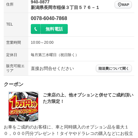
940-0877
住所
MAP
新潟県長岡市稲保３丁目５７６－１
0078-6040-7868
TEL
無料電話
営業時間
10:00～20:00
定休日
毎月第三水曜日（祝日除く）
販売可能エ
直接お問合せください
陸送費について聞く
リア
クーポン
ご来店の上、他オプションと併せてご成約頂い
た方限定！
お車をご成約のお客様に、車と同時購入のオプション品を最大１
０，０００円分プレゼント！タイヤやドラレコの購入などにお役立