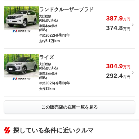
ランドクルーザープラド
支払総額
387.9
万円
(税込)(リ済込)
車両本体価格
374.8
万円
(税込)
2022(令和4)年
年式
5.1万km
走行
ライズ
支払総額
304.9
万円
(税込)(リ済込)
車両本体価格
292.4
万円
(税込)
2026(令和8)年
年式
11km
走行
この販売店の在庫一覧を見る
探している条件に近いクルマ