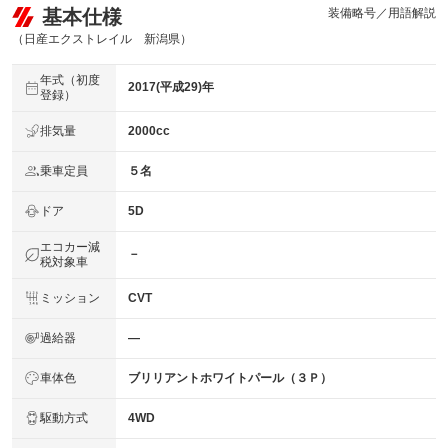
基本仕様
装備略号／用語解説
（日産エクストレイル 新潟県）
年式（初度
2017(平成29)年
登録）
排気量
2000cc
乗車定員
５名
ドア
5D
エコカー減
－
税対象車
ミッション
CVT
過給器
―
車体色
ブリリアントホワイトパール（３Ｐ）
駆動方式
4WD