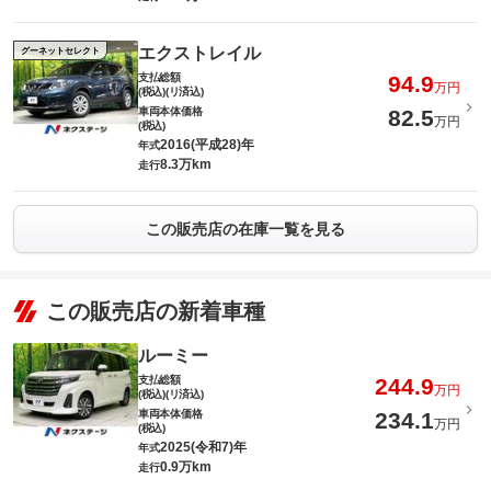
エクストレイル
グーネットセレクト
支払総額
94.9
万円
(税込)(リ済込)
車両本体価格
82.5
万円
(税込)
2016(平成28)年
年式
8.3万km
走行
この販売店の在庫一覧を見る
この販売店の新着車種
ルーミー
支払総額
244.9
万円
(税込)(リ済込)
車両本体価格
234.1
万円
(税込)
2025(令和7)年
年式
0.9万km
走行