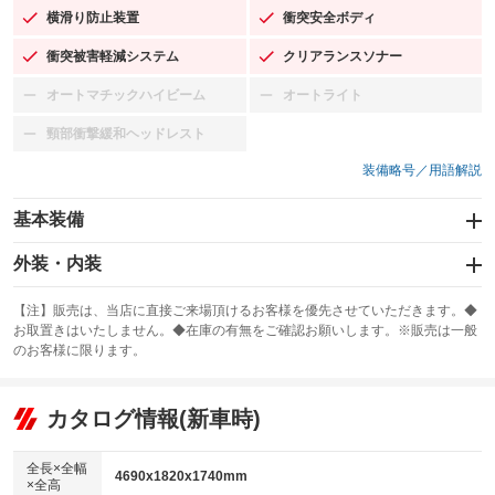
横滑り防止装置
衝突安全ボディ
：装備あり
：装備あり
衝突被害軽減システム
クリアランスソナー
：装備あり
：装備あり
オートマチックハイビーム
オートライト
：装備なし
：装備なし
頸部衝撃緩和ヘッドレスト
：装備なし
装備略号／用語解説
基本装備
エアバッグ：運転席/助手席
外装・内装
：装備あり
スライドドア
カーナビ：SDナビ
：装備なし
：装備あり
【注】販売は、当店に直接ご来場頂けるお客様を優先させていただきます。◆
お取置きはいたしません。◆在庫の有無をご確認お願いします。※販売は一般
サンルーフ
ABS
TV：フルセグ
：装備なし
：装備あり
：装備あり
のお客様に限ります。
エアコン
Wエアコン
オーディオ：CDまたはCDチェンジャー／ミュージックプレイヤー接続
：装備あり
：装備なし
：装備あり
可
リフトアップ
パワーステアリング
カタログ情報(新車時)
：装備なし
：装備あり
ビジュアル
：装備なし
ダウンヒルアシストコントロール
：装備なし
アルミホイール：18インチ
全長×全幅
：装備あり
4690x1820x1740mm
×全高
パワーウィンドウ
盗難防止システム