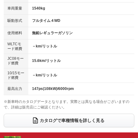
：装備あり
：装備あり
革シート
ハーフレザーシート
：装備なし
：装備なし
車両重量
1540kg
アイドリングストップ
ドライブレコーダー
：装備あり
：装備なし
キーレス
LEDヘッドランプ
：装備あり
：装備なし
USB入力端子
Bluetooth接続
駆動形式
フルタイム４WD
：装備あり
：装備なし
HID(キセノンライト)
ポータブルナビ
：装備なし
：装備なし
100V電源
クリーンディーゼル
使用燃料
無鉛レギュラーガソリン
：装備なし
：装備なし
バックカメラ
ETC
：装備あり
：装備あり
センターデフロック
：装備なし
WLTCモ
エアロ
スマートキー
－km/リットル
：装備なし
：装備あり
ード燃費
レンタカーアップ
展示・試乗車
：装備なし
：装備なし
ローダウン
ランフラットタイヤ
：装備なし
：装備なし
JC08モー
15.6km/リットル
ド燃費
電動格納ミラー
：装備あり
パワーシート
3列シート
：装備なし
：装備なし
10/15モー
装備略号／用語解説
－km/リットル
ド燃費
ベンチシート
フルフラットシート
：装備なし
：装備なし
チップアップシート
オットマン
最高出力
147ps(108kW)/6000rpm
：装備なし
：装備なし
電動格納サードシート
シートヒーター
：装備なし
：装備なし
※新車時のカタログデータとなります。実際とは異なる場合がございますの
で、詳細は販売店にご確認ください。
ウォークスルー
後席モニター
：装備なし
：装備なし
カタログで車種情報を詳しく見る
電動リアゲート
フロントカメラ
：装備あり
：装備あり
シートエアコン
全周囲カメラ
：装備なし
：装備あり