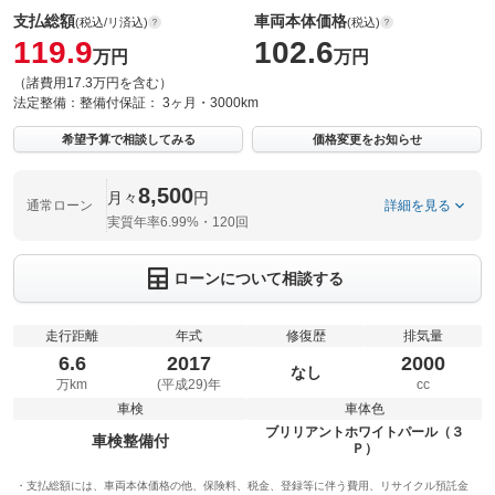
支払総額
車両本体価格
(税込/リ済込)
(税込)
119.9
102.6
万円
万円
（諸費用17.3万円を含む）
法定整備：
整備付
保証：
3ヶ月・3000km
希望予算で相談してみる
価格変更をお知らせ
8,500
月々
円
通常ローン
詳細を見る
実質年率6.99%・120回
ローンについて相談する
走行距離
年式
修復歴
排気量
6.6
2017
2000
なし
万km
(平成29)年
cc
車検
車体色
ブリリアントホワイトパール（３
車検整備付
Ｐ）
支払総額には、車両本体価格の他、保険料、税金、登録等に伴う費用、リサイクル預託金