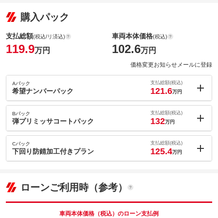
購入パック
支払総額
車両本体価格
(税込/リ済込)
(税込)
119.9
102.6
万円
万円
価格変更お知らせメールに登録
支払総額(税込)
Aパック
121.6
希望ナンバーパック
万円
内：オプシ
1.7
ョン価格
支払総額(税込)
Bパック
万円
132
(税込)
弾プリミッサコートパック
万円
車両本体価
102.6
万円
内：オプシ
格
12.1
ョン価格
支払総額(税込)
Cパック
万円
125.4
(税込)
下回り防錆加工付きプラン
万円
車両本体価
102.6
万円
内：オプシ
格
パック内容
5.5
ョン価格
万円
(税込)
ローンご利用時（参考）
車両本体価
102.6
万円
格
パック内容
備考
－
車両本体価格（税込）のローン支払例