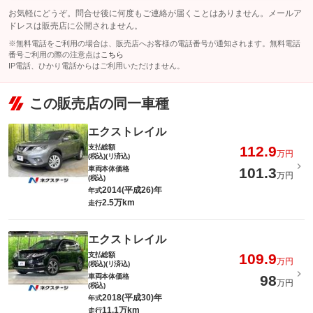
お気軽にどうぞ。問合せ後に何度もご連絡が届くことはありません。メールア
ドレスは販売店に公開されません。
※無料電話をご利用の場合は、販売店へお客様の電話番号が通知されます。無料電話
番号ご利用の際の注意点は
こちら
IP電話、ひかり電話からはご利用いただけません。
この販売店の同一車種
エクストレイル
支払総額
112.9
万円
(税込)(リ済込)
車両本体価格
101.3
万円
(税込)
2014(平成26)年
年式
2.5万km
走行
エクストレイル
支払総額
109.9
万円
(税込)(リ済込)
車両本体価格
98
万円
(税込)
2018(平成30)年
年式
11.1万km
走行