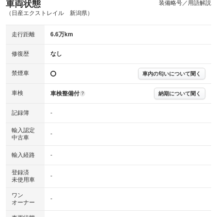
(内装状態)
車両状態
装備略号／用語解説
（日産エクストレイル 新潟県）
主要機関に不具合はありません。
機関
走行距離
6.6万km
詳細は鑑定書をご確認ください。
修復歴
修復歴
なし
※グー鑑定は保証サービスではございません。購入時は必ず現車をご確認
下さい。
禁煙車
車内の匂いについて聞く
※実際にお渡しするコンディションチェックシートにつきましては、形式
および表示項目が異なる場合がございます。
※グー鑑定の評価はあくまでも記載している鑑定日の鑑定結果となりま
車検
車検整備付
納期について聞く
?
す。車両情報等の詳細は各販売店へお問い合わせ下さい。
記録簿
-
輸入認定
-
中古車
輸入経路
-
登録済
-
未使用車
ワン
-
オーナー