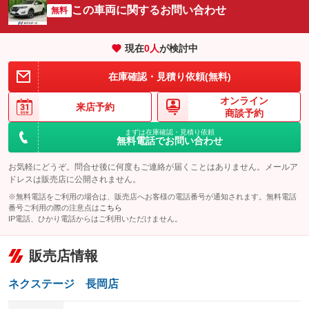
この車両に関するお問い合わせ
サイドカメラ
無料
ルーフレール
：装備あり
：装備あり
エアサスペンション
ヘッドライトウォッシャー
：装備なし
：装備なし
現在
0
人
が検討中
装備略号／用語解説
在庫確認・見積り依頼(無料)
オンライン
来店予約
商談予約
まずは在庫確認・見積り依頼
無料電話でお問い合わせ
お気軽にどうぞ。問合せ後に何度もご連絡が届くことはありません。メールア
ドレスは販売店に公開されません。
※無料電話をご利用の場合は、販売店へお客様の電話番号が通知されます。無料電話
番号ご利用の際の注意点は
こちら
IP電話、ひかり電話からはご利用いただけません。
販売店情報
ネクステージ 長岡店