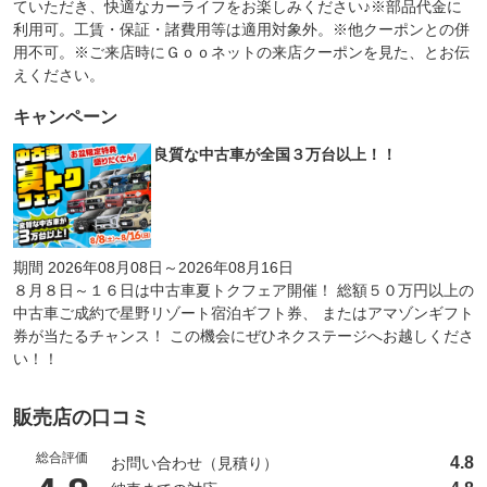
ていただき、快適なカーライフをお楽しみください♪※部品代金に
利用可。工賃・保証・諸費用等は適用対象外。※他クーポンとの併
用不可。※ご来店時にＧｏｏネットの来店クーポンを見た、とお伝
えください。
キャンペーン
良質な中古車が全国３万台以上！！
期間 2026年08月08日～2026年08月16日
８月８日～１６日は中古車夏トクフェア開催！ 総額５０万円以上の
中古車ご成約で星野リゾート宿泊ギフト券、 またはアマゾンギフト
券が当たるチャンス！ この機会にぜひネクステージへお越しくださ
い！！
販売店の口コミ
総合評価
4.8
お問い合わせ（見積り）