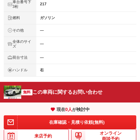
車台番号下
217
3桁
燃料
ガソリン
その他
―
全体のサイ
―
ズ
荷台寸法
―
ハンドル
右
この車両に関するお問い合わせ
無料
現在
0
人
が検討中
在庫確認・見積り依頼(無料)
オンライン
来店予約
商談予約