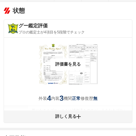
状態
グー鑑定評価
プロの鑑定士が4項目を5段階でチェック
評価書を見る
4
3
外装
内装
機関
修復歴
正常
無
気になるキズやヘコミは補修済みですが、小さなキズやヘ
外装
コミが残っています。
詳しく見る
(車両外装)
キズ・へこみについて問い合わせる
内装
気になる汚れ等があります。