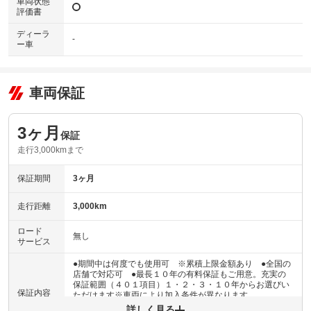
車両状態
評価書
ディーラ
-
ー車
車両保証
3ヶ月
保証
走行3,000kmまで
保証期間
3ヶ月
走行距離
3,000km
ロード
無し
サービス
●期間中は何度でも使用可 ※累積上限金額あり ●全国の
店舗で対応可 ●最長１０年の有料保証もご用意。充実の
保証範囲（４０１項目）１・２・３・１０年からお選びい
保証内容
ただけます※車両により加入条件が異なります
詳しく見る