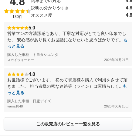
（5点満点中）
4.8
4.8
納車までの対応
4.8
説明の分かりやすさ
4.8
オススメ度
130件
5.0
営業マンの方清潔感もあり、丁寧な対応がとても良い印象でし
た。 安心感があり長くお世話になりたいと思うばかりです。
も
っと見る
購入した車種：トヨタシエンタ
スカイウォーカー
2026年07月27日
4.0
お世話様でございます。 初めて貴店様を購入で利用をさせて頂
きました。 担当者様の密な連絡等（ライン）は素晴らしく...
も
っと見る
購入した車種：日産デイズ
yama1848
2026年06月15日
この販売店のレビュー一覧を見る