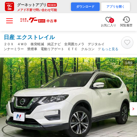
グーネットアプリ
RENEW
ダウンロード
アプリを開く
メアド不要で問い合わせ可能
0
お気に入り
閲覧履歴
日産 エクストレイル
２０Ｘ ４ＷＤ 衝突軽減 純正ナビ 全周囲カメラ デジタルイ
ンナーミラー 禁煙車 電動リアゲート ＥＴＣ クルコン デュ
もっと見る
アルオートエアコン フルセグ ＣＤ再生 ＵＳＢ端子 アイドリ
ングストップ（新潟県）
1
/89