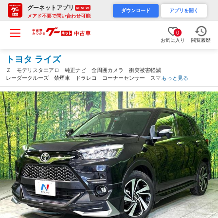
グーネットアプリ
RENEW
ダウンロード
アプリを開く
メアド不要で問い合わせ可能
0
お気に入り
閲覧履歴
トヨタ ライズ
Ｚ モデリスタエアロ 純正ナビ 全周囲カメラ 衝突被害軽減
レーダークルーズ 禁煙車 ドラレコ コーナーセンサー スマー
もっと見る
トキー ＬＥＤヘッド ＥＴＣ２．０ 純正１７インチアルミ 車
線逸脱警報 オートライト（長野県）