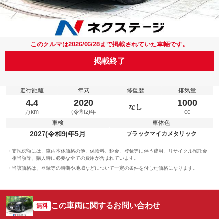
このクルマは2026/06/28まで掲載されていた車輛です。
掲載終了
走行距離
年式
修復歴
排気量
4.4
2020
1000
なし
万km
(令和2)年
cc
車検
車体色
2027(令和9)年5月
ブラックマイカメタリック
支払総額には、車両本体価格の他、保険料、税金、登録等に伴う費用、リサイクル預託金
相当額等、購入時に必要な全ての費用が含まれています。
当該価格は、登録等の時期や地域などについて一定の条件を付した価格になります。
この車両に関するお問い合わせ
無料