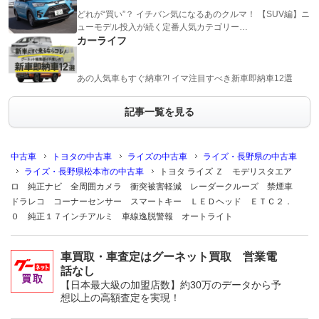
どれが“買い”？ イチバン気になるあのクルマ！ 【SUV編】ニ
ューモデル投入が続く定番人気カテゴリー…
カーライフ
あの人気車もすぐ納車?! イマ注目すべき新車即納車12選
記事一覧を見る
中古車
トヨタの中古車
ライズの中古車
ライズ・長野県の中古車
ライズ・長野県松本市の中古車
トヨタ ライズ Ｚ モデリスタエア
ロ 純正ナビ 全周囲カメラ 衝突被害軽減 レーダークルーズ 禁煙車
ドラレコ コーナーセンサー スマートキー ＬＥＤヘッド ＥＴＣ２．
０ 純正１７インチアルミ 車線逸脱警報 オートライト
車買取・車査定はグーネット買取 営業電
話なし
【日本最大級の加盟店数】約30万のデータから予
想以上の高額査定を実現！