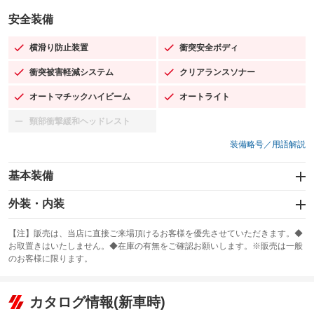
安全装備
横滑り防止装置
衝突安全ボディ
：装備あり
：装備あり
衝突被害軽減システム
クリアランスソナー
：装備あり
：装備あり
オートマチックハイビーム
オートライト
：装備あり
：装備あり
頸部衝撃緩和ヘッドレスト
：装備なし
装備略号／用語解説
基本装備
エアバッグ：運転席/助手席/サイド
外装・内装
：装備あり
スライドドア
カーナビ：SDナビ
：装備なし
：装備あり
【注】販売は、当店に直接ご来場頂けるお客様を優先させていただきます。◆
お取置きはいたしません。◆在庫の有無をご確認お願いします。※販売は一般
サンルーフ
ABS
TV：フルセグ
：装備なし
：装備あり
：装備あり
のお客様に限ります。
エアコン
Wエアコン
オーディオ：CDまたはCDチェンジャー／ミュージックプレイヤー接続
：装備あり
：装備なし
：装備あり
可／ミュージックサーバー
リフトアップ
パワーステアリング
カタログ情報(新車時)
：装備なし
：装備あり
ビジュアル：-／DVD再生
：装備あり