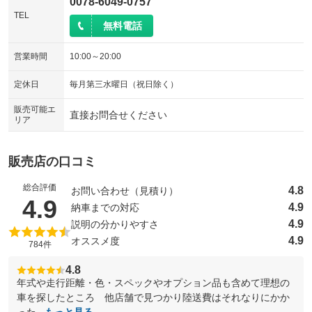
0078-6049-0757
TEL
無料電話
営業時間
10:00～20:00
定休日
毎月第三水曜日（祝日除く）
販売可能エ
直接お問合せください
リア
販売店の口コミ
総合評価
4.8
お問い合わせ（見積り）
（5点満点中）
4.9
4.9
納車までの対応
4.9
説明の分かりやすさ
4.9
オススメ度
784件
4.8
年式や走行距離・色・スペックやオプション品も含めて理想の
車を探したところ 他店舗で見つかり陸送費はそれなりにかか