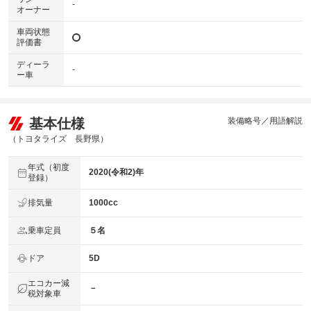
-
オーナー
車両状態
評価書
ディーラ
-
ー車
基本仕様
装備略号／用語解説
（トヨタライズ 長野県）
年式（初度
2020(令和2)年
登録）
排気量
1000cc
乗車定員
５名
ドア
5D
エコカー減
－
税対象車