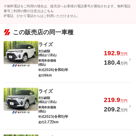
※無料電話をご利用の場合は、販売店へお客様の電話番号が通知されます。無料電話
番号ご利用の際の注意点は
こちら
IP電話、ひかり電話からはご利用いただけません。
この販売店の同一車種
ライズ
支払総額
192.9
万円
(税込)(リ済込)
車両本体価格
180.4
万円
(税込)
2026(令和8)年
年式
6km
走行
ライズ
支払総額
219.9
万円
(税込)(リ済込)
車両本体価格
209.2
万円
(税込)
2023(令和5)年
年式
2.7万km
走行