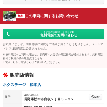
：装備なし
：装備あり
シートエアコン
全周囲カメラ
：装備なし
：装備あり
この車両に関するお問い合わせ
サイドカメラ
無料
ルーフレール
：装備あり
：装備なし
エアサスペンション
ヘッドライトウォッシャー
：装備なし
：装備なし
装備略号／用語解説
まずは在庫確認・見積り依頼
無料電話でお問い合わせ
お気軽にどうぞ。問合せ後に何度もご連絡が届くことはありません。メールア
ドレスは販売店に公開されません。
※無料電話をご利用の場合は、販売店へお客様の電話番号が通知されます。無料電話
番号ご利用の際の注意点は
こちら
IP電話、ひかり電話からはご利用いただけません。
販売店情報
ネクステージ 松本店
390-0863
住所
MAP
長野県松本市白板２丁目３－３２