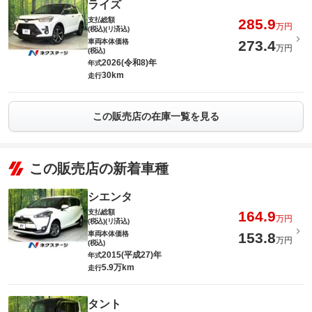
ライズ
支払総額
285.9
万円
(税込)(リ済込)
車両本体価格
273.4
万円
(税込)
2026(令和8)年
年式
30km
走行
この販売店の在庫一覧を見る
この販売店の新着車種
シエンタ
支払総額
164.9
万円
(税込)(リ済込)
車両本体価格
153.8
万円
(税込)
2015(平成27)年
年式
5.9万km
走行
タント