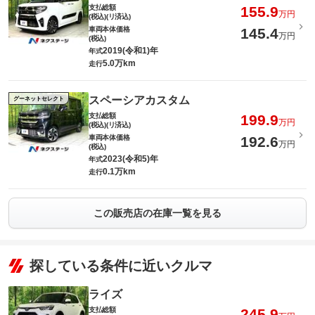
支払総額
155.9
万円
(税込)(リ済込)
車両本体価格
145.4
万円
(税込)
2019(令和1)年
年式
5.0万km
走行
スペーシアカスタム
グーネットセレクト
支払総額
199.9
万円
(税込)(リ済込)
車両本体価格
192.6
万円
(税込)
2023(令和5)年
年式
0.1万km
走行
この販売店の在庫一覧を見る
探している条件に近いクルマ
ライズ
支払総額
245.9