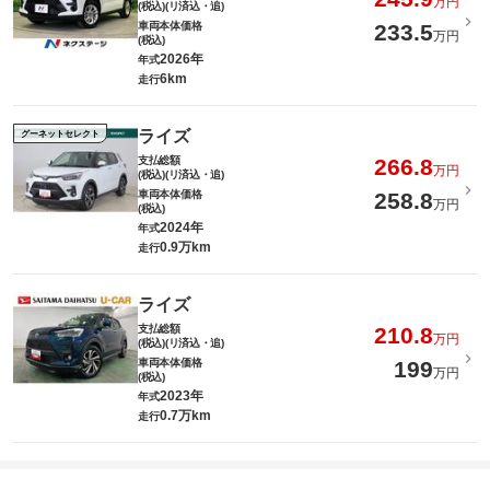
万円
(税込)(リ済込・追)
車両本体価格
233.5
万円
(税込)
2026年
年式
6km
走行
ライズ
グーネットセレクト
支払総額
266.8
万円
(税込)(リ済込・追)
車両本体価格
258.8
万円
(税込)
2024年
年式
0.9万km
走行
ライズ
支払総額
210.8
万円
(税込)(リ済込・追)
車両本体価格
199
万円
(税込)
2023年
年式
0.7万km
走行