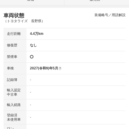
車両状態
装備略号／用語解説
（トヨタライズ 長野県）
走行距離
4.4万km
修復歴
なし
禁煙車
車検
2027(令和9)年5月
?
記録簿
-
輸入認定
-
中古車
輸入経路
-
登録済
-
未使用車
ワン