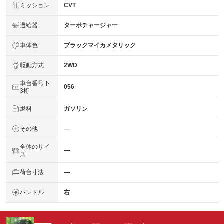
ミッション
CVT
過給器
ターボチャージャー
車体色
ブラックマイカメタリック
駆動方式
2WD
車台番号下
056
3桁
燃料
ガソリン
その他
―
全体のサイ
―
ズ
荷台寸法
―
ハンドル
右