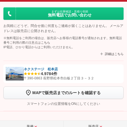
まずは在庫確認・見積り依頼
無料電話でお問い合わせ
お気軽にどうぞ。問合せ後に何度もご連絡が届くことはありません。 メールア
ドレスは販売店に公開されません。
※無料電話をご利用の場合は、販売店へお客様の電話番号が通知されます。無料電話
番号ご利用の際の注意点は
こちら
IP電話、ひかり電話からはご利用いただけません。
詳細はこちら
ネクステージ 松本店
4.9
784件
【STEP1】
認証画面でグーネットを友だち追加してから「許可する」ボタンを押
〒390-0863 長野県松本市白板２丁目３－３２
します
MAPで販売店までのルートを確認する
【STEP2】
トーク画面で
ボタンをタップして問い合わせを
完了してください。
スマートフォンの位置情報をONにしてください
こちら
装備
販売店