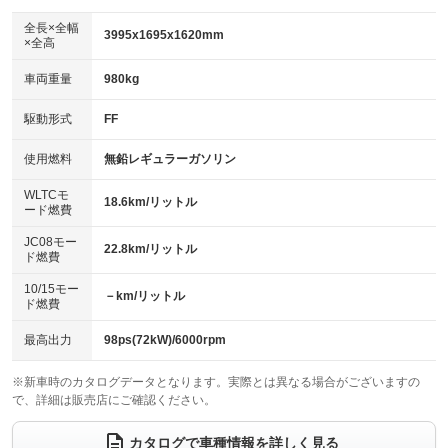
ダウンヒルアシストコントロール
：装備なし
アルミホイール：17インチ
全長×全幅
：装備あり
3995x1695x1620mm
×全高
パワーウィンドウ
盗難防止システム
：装備あり
：装備あり
革シート
ハーフレザーシート
：装備なし
：装備なし
車両重量
980kg
アイドリングストップ
ドライブレコーダー
：装備あり
：装備あり
キーレス
LEDヘッドランプ
：装備あり
：装備あり
USB入力端子
Bluetooth接続
駆動形式
FF
：装備なし
：装備あり
HID(キセノンライト)
ポータブルナビ
：装備なし
：装備なし
100V電源
クリーンディーゼル
使用燃料
無鉛レギュラーガソリン
：装備なし
：装備なし
バックカメラ
ETC2.0
：装備あり
：装備あり
センターデフロック
：装備なし
WLTCモ
エアロ
スマートキー
18.6km/リットル
：装備あり
：装備あり
ード燃費
レンタカーアップ
展示・試乗車
：装備なし
：装備なし
ローダウン
ランフラットタイヤ
：装備なし
：装備なし
JC08モー
22.8km/リットル
ド燃費
電動格納ミラー
：装備あり
パワーシート
3列シート
：装備なし
：装備なし
10/15モー
装備略号／用語解説
－km/リットル
ド燃費
ベンチシート
フルフラットシート
：装備なし
：装備なし
チップアップシート
オットマン
最高出力
98ps(72kW)/6000rpm
：装備なし
：装備なし
電動格納サードシート
シートヒーター
：装備なし
：装備あり
※新車時のカタログデータとなります。実際とは異なる場合がございますの
で、詳細は販売店にご確認ください。
ウォークスルー
後席モニター
：装備なし
：装備なし
カタログで車種情報を詳しく見る
電動リアゲート
フロントカメラ