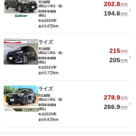
支払総額
202.8
万円
(税込)(リ済込・追)
車両本体価格
194.6
万円
(税込)
2020年
年式
3.0万km
走行
ライズ
支払総額
215
万円
(税込)(リ済込・追)
車両本体価格
205
万円
(税込)
2021年
年式
3.7万km
走行
ライズ
支払総額
278.9
万円
(税込)(リ済込・追)
車両本体価格
266.9
万円
(税込)
2025年
年式
0.6万km
走行