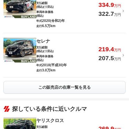
支払総額
334.9
万円
(税込)(リ済込)
車両本体価格
322.7
万円
(税込)
2020(令和2)年
年式
6.5万km
走行
セレナ
支払総額
219.4
万円
(税込)(リ済込)
車両本体価格
207.5
万円
(税込)
2018(平成30)年
年式
3.0万km
走行
この販売店の在庫一覧を見る
探している条件に近いクルマ
ヤリスクロス
支払総額
269.9