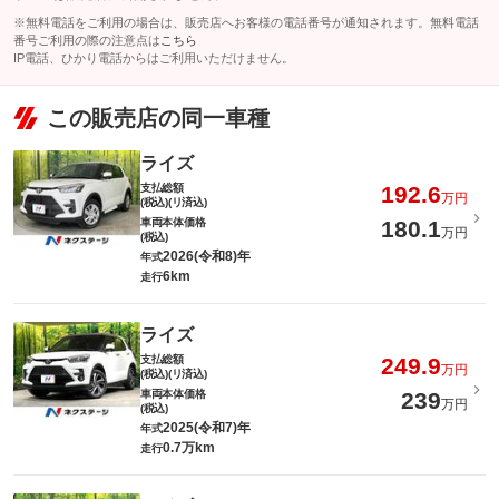
※無料電話をご利用の場合は、販売店へお客様の電話番号が通知されます。無料電話
番号ご利用の際の注意点は
こちら
IP電話、ひかり電話からはご利用いただけません。
この販売店の同一車種
ライズ
支払総額
192.6
万円
(税込)(リ済込)
車両本体価格
180.1
万円
(税込)
2026(令和8)年
年式
6km
走行
ライズ
支払総額
249.9
万円
(税込)(リ済込)
車両本体価格
239
万円
(税込)
2025(令和7)年
年式
0.7万km
走行