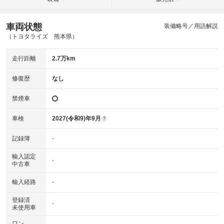
車両状態
装備略号／用語解説
（トヨタライズ 熊本県）
走行距離
2.7万km
修復歴
なし
禁煙車
車検
2027(令和9)年9月
?
記録簿
-
輸入認定
-
中古車
輸入経路
-
登録済
-
未使用車
ワン