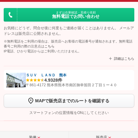
まずは在庫確認・見積り依頼
無料電話でお問い合わせ
お気軽にどうぞ。問合せ後に何度もご連絡が届くことはありません。 メールア
ドレスは販売店に公開されません。
※無料電話をご利用の場合は、販売店へお客様の電話番号が通知されます。無料電話
番号ご利用の際の注意点は
こちら
IP電話、ひかり電話からはご利用いただけません。
詳細はこちら
ＳＵＶ ＬＡＮＤ 熊本
4.9
328件
【STEP1】
認証画面でグーネットを友だち追加してから「許可する」ボタンを押
〒861-4172 熊本県熊本市南区御幸笛田２丁目１ー４０
します
MAPで販売店までのルートを確認する
【STEP2】
トーク画面で
ボタンをタップして問い合わせを
完了してください。
スマートフォンの位置情報をONにしてください
こちら
装備
販売店