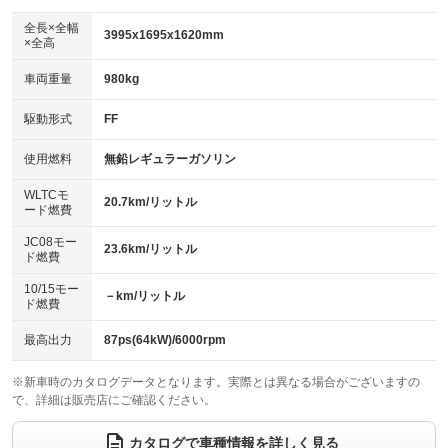
ダウンヒルアシストコントロール
アルミホイール：17インチ
：装備なし
：装備あり
全長×全幅
3995x1695x1620mm
×全高
パワーウィンドウ
盗難防止システム
革シート
ハーフレザーシート
：装備あり
：装備あり
：装備なし
：装備なし
車両重量
980kg
アイドリングストップ
ドライブレコーダー
キーレス
LEDヘッドランプ
：装備あり
：装備あり
：装備あり
：装備あり
USB入力端子
Bluetooth接続
駆動形式
FF
HID(キセノンライト)
ポータブルナビ
：装備あり
：装備あり
：装備なし
：装備なし
100V電源
クリーンディーゼル
バックカメラ
ETC
使用燃料
無鉛レギュラーガソリン
：装備なし
：装備なし
：装備あり
：装備あり
センターデフロック
エアロ
スマートキー
：装備なし
WLTCモ
：装備なし
：装備あり
20.7km/リットル
ード燃費
レンタカーアップ
展示・試乗車
ローダウン
ランフラットタイヤ
：装備なし
：装備なし
：装備なし
：装備なし
JC08モー
23.6km/リットル
ド燃費
電動格納ミラー
パワーシート
3列シート
：装備あり
：装備なし
：装備なし
10/15モー
装備略号／用語解説
－km/リットル
ベンチシート
フルフラットシート
ド燃費
：装備なし
：装備なし
チップアップシート
オットマン
：装備なし
：装備なし
最高出力
87ps(64kW)/6000rpm
電動格納サードシート
シートヒーター
：装備なし
：装備あり
※新車時のカタログデータとなります。実際とは異なる場合がございますの
で、詳細は販売店にご確認ください。
ウォークスルー
後席モニター
：装備なし
：装備なし
電動リアゲート
フロントカメラ
カタログで車種情報を詳しく見る
：装備なし
：装備なし