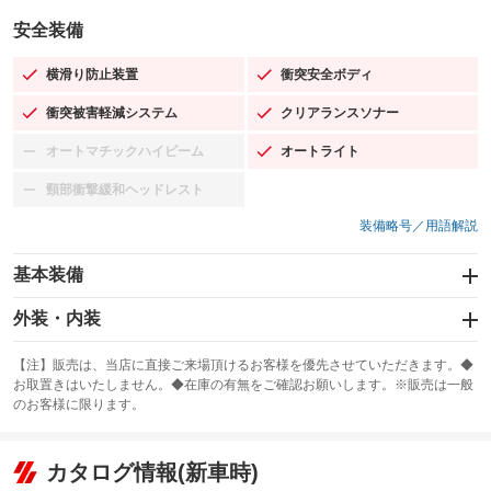
安全装備
横滑り防止装置
衝突安全ボディ
：装備あり
：装備あり
衝突被害軽減システム
クリアランスソナー
：装備あり
：装備あり
オートマチックハイビーム
オートライト
：装備なし
：装備あり
頸部衝撃緩和ヘッドレスト
：装備なし
装備略号／用語解説
基本装備
エアバッグ：運転席/助手席/サイド
外装・内装
：装備あり
スライドドア
カーナビ：メモリーナビ他
：装備なし
：装備あり
【注】販売は、当店に直接ご来場頂けるお客様を優先させていただきます。◆
お取置きはいたしません。◆在庫の有無をご確認お願いします。※販売は一般
サンルーフ
ABS
TV：フルセグ
：装備なし
：装備あり
：装備あり
のお客様に限ります。
エアコン
Wエアコン
オーディオ：ミュージックプレイヤー接続可
：装備あり
：装備なし
：装備あり
リフトアップ
パワーステアリング
カタログ情報(新車時)
ビジュアル
：装備なし
：装備あり
：装備なし