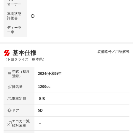
-
オーナー
車両状態
評価書
ディーラ
-
ー車
基本仕様
装備略号／用語解説
（トヨタライズ 熊本県）
年式（初度
2024(令和6)年
登録）
排気量
1200cc
乗車定員
５名
ドア
5D
エコカー減
－
税対象車