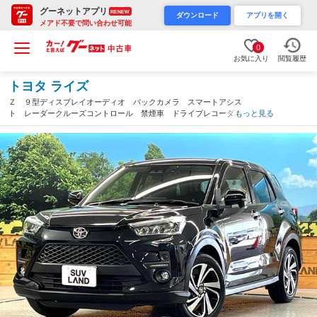
グーネットアプリ
RENEW
ダウンロード
アプリを開く
メアド不要で問い合わせ可能
0
お気に入り
閲覧履歴
トヨタ ライズ
Ｚ ９型ディスプレイオーディオ バックカメラ スマートアシス
ト レーダークルーズコントロール 禁煙車 ドライブレコーダ
もっと見る
ー コーナーセンサー 前席シートヒーター ＬＥＤヘッド ＥＴ
Ｃ 純正１７インチアルミ（熊本県）