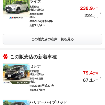
ライズ
支払総額
239.9
万円
(税込)(リ済込)
車両本体価格
224
万円
(税込)
2024(令和6)年
年式
3.5万km
走行
この販売店の在庫一覧を見る
この販売店の新着車種
セレナ
支払総額
79.4
万円
(税込)(リ済込)
車両本体価格
67.1
万円
(税込)
2015(平成27)年
年式
9.4万km
走行
ハリアーハイブリッド