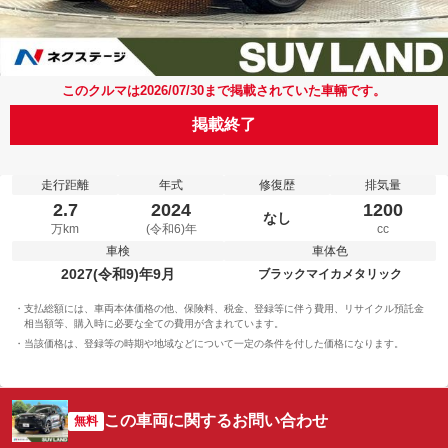
このクルマは2026/07/30まで掲載されていた車輛です。
掲載終了
走行距離
年式
修復歴
排気量
2.7
2024
1200
なし
万km
(令和6)年
cc
車検
車体色
2027(令和9)年9月
ブラックマイカメタリック
支払総額には、車両本体価格の他、保険料、税金、登録等に伴う費用、リサイクル預託金
相当額等、購入時に必要な全ての費用が含まれています。
当該価格は、登録等の時期や地域などについて一定の条件を付した価格になります。
この車両に関するお問い合わせ
無料