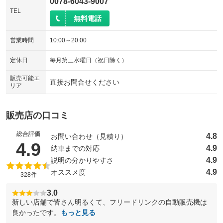
0078-6043-9007
TEL
無料電話
営業時間
10:00～20:00
定休日
毎月第三水曜日（祝日除く）
販売可能エ
直接お問合せください
リア
販売店の口コミ
総合評価
4.8
お問い合わせ（見積り）
（5点満点中）
4.9
4.9
納車までの対応
4.9
説明の分かりやすさ
4.9
オススメ度
328件
3.0
新しい店舗で皆さん明るくて、フリードリンクの自動販売機は
良かったです。
もっと見る