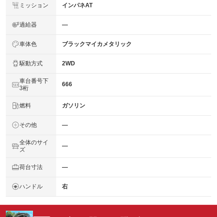
ミッション
インパネAT
過給器
―
車体色
ブラックマイカメタリック
駆動方式
2WD
車台番号下
666
3桁
燃料
ガソリン
その他
―
全体のサイ
―
ズ
荷台寸法
―
ハンドル
右