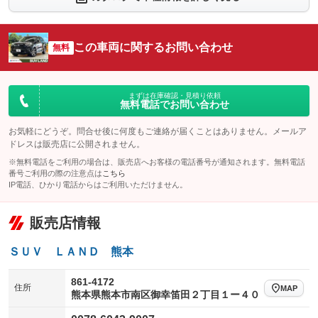
シートエアコン
全周囲カメラ
：装備なし
：装備なし
サイドカメラ
ルーフレール
この車両に関するお問い合わせ
：装備なし
無料
：装備なし
エアサスペンション
ヘッドライトウォッシャー
：装備なし
：装備なし
装備略号／用語解説
まずは在庫確認・見積り依頼
無料電話でお問い合わせ
お気軽にどうぞ。問合せ後に何度もご連絡が届くことはありません。メールア
ドレスは販売店に公開されません。
※無料電話をご利用の場合は、販売店へお客様の電話番号が通知されます。無料電話
番号ご利用の際の注意点は
こちら
IP電話、ひかり電話からはご利用いただけません。
販売店情報
ＳＵＶ ＬＡＮＤ 熊本
861-4172
住所
MAP
熊本県熊本市南区御幸笛田２丁目１ー４０