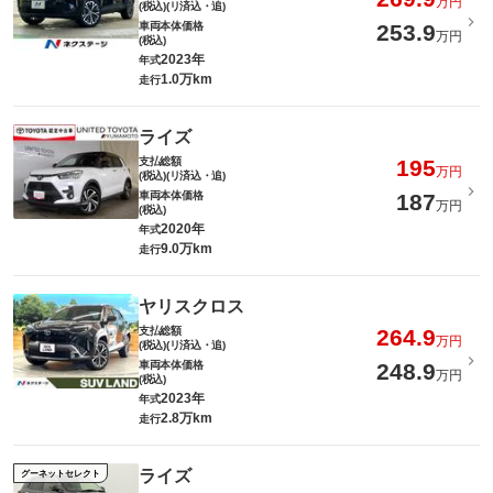
万円
(税込)(リ済込・追)
車両本体価格
253.9
万円
(税込)
2023年
年式
1.0万km
走行
ライズ
支払総額
195
万円
(税込)(リ済込・追)
車両本体価格
187
万円
(税込)
2020年
年式
9.0万km
走行
ヤリスクロス
支払総額
264.9
万円
(税込)(リ済込・追)
車両本体価格
248.9
万円
(税込)
2023年
年式
2.8万km
走行
ライズ
グーネットセレクト