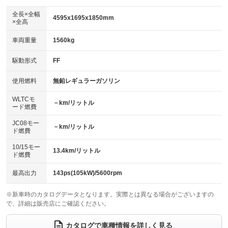
ダウンヒルアシストコントロール
アルミホイール：15インチ
：装備なし
：装備あり
全長×全幅
4595x1695x1850mm
×全高
パワーウィンドウ
盗難防止システム
革シート
ハーフレザーシート
：装備あり
：装備あり
：装備なし
：装備なし
車両重量
1560kg
アイドリングストップ
ドライブレコーダー
キーレス
LEDヘッドランプ
：装備なし
：装備なし
：装備あり
：装備なし
USB入力端子
Bluetooth接続
駆動形式
FF
HID(キセノンライト)
ポータブルナビ
：装備なし
：装備なし
：装備あり
：装備なし
100V電源
クリーンディーゼル
バックカメラ
ETC
使用燃料
無鉛レギュラーガソリン
：装備なし
：装備なし
：装備あり
：装備あり
センターデフロック
エアロ
スマートキー
：装備なし
WLTCモ
：装備なし
：装備あり
－km/リットル
ード燃費
レンタカーアップ
展示・試乗車
ローダウン
ランフラットタイヤ
：装備なし
：装備なし
：装備なし
：装備なし
JC08モー
－km/リットル
ド燃費
電動格納ミラー
パワーシート
3列シート
：装備あり
：装備なし
：装備あり
10/15モー
装備略号／用語解説
13.4km/リットル
ベンチシート
フルフラットシート
ド燃費
：装備なし
：装備なし
チップアップシート
オットマン
：装備なし
：装備なし
最高出力
143ps(105kW)/5600rpm
電動格納サードシート
シートヒーター
：装備なし
：装備なし
※新車時のカタログデータとなります。実際とは異なる場合がございますの
で、詳細は販売店にご確認ください。
ウォークスルー
後席モニター
：装備なし
：装備なし
電動リアゲート
フロントカメラ
カタログで車種情報を詳しく見る
：装備なし
：装備なし