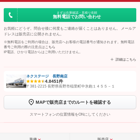
まずは在庫確認・見積り依頼
無料電話でお問い合わせ
お気軽にどうぞ。問合せ後に何度もご連絡が届くことはありません。 メールア
ドレスは販売店に公開されません。
※無料電話をご利用の場合は、販売店へお客様の電話番号が通知されます。無料電話
番号ご利用の際の注意点は
こちら
IP電話、ひかり電話からはご利用いただけません。
詳細はこちら
ネクステージ 長野南店
4.8
451件
【STEP1】
認証画面でグーネットを友だち追加してから「許可する」ボタンを押
〒381-2215 長野県長野市稲里町中氷鉋１４５５－１
します
MAPで販売店までのルートを確認する
【STEP2】
トーク画面で
ボタンをタップして問い合わせを
完了してください。
スマートフォンの位置情報をONにしてください
こちら
装備
販売店