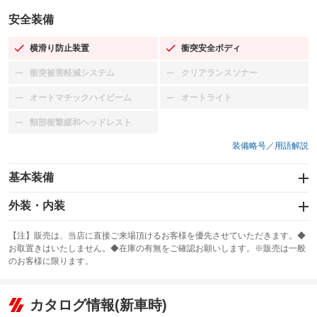
安全装備
横滑り防止装置
衝突安全ボディ
：装備あり
：装備あり
衝突被害軽減システム
クリアランスソナー
：装備なし
：装備なし
オートマチックハイビーム
オートライト
：装備なし
：装備なし
頸部衝撃緩和ヘッドレスト
：装備なし
装備略号／用語解説
基本装備
エアバッグ：運転席/助手席
外装・内装
：装備あり
スライドドア：両側スライド・片側電動
カーナビ：HDDナビ
：装備あり
：装備あり
【注】販売は、当店に直接ご来場頂けるお客様を優先させていただきます。◆
お取置きはいたしません。◆在庫の有無をご確認お願いします。※販売は一般
サンルーフ
ABS
TV：フルセグ
：装備なし
：装備あり
：装備あり
のお客様に限ります。
エアコン
Wエアコン
オーディオ：CDまたはCDチェンジャー
：装備あり
：装備なし
：装備あり
リフトアップ
パワーステアリング
カタログ情報(新車時)
ビジュアル：-／DVD再生
：装備なし
：装備あり
：装備あり