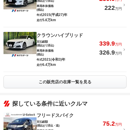
(税込)(リ済込)
車両本体価格
222
万円
(税込)
2015(平成27)年
年式
5.6万km
走行
クラウンハイブリッド
支払総額
339.9
万円
(税込)(リ済込)
車両本体価格
326.9
万円
(税込)
2021(令和3)年
年式
6.4万km
走行
この販売店の在庫一覧を見る
探している条件に近いクルマ
フリードスパイク
支払総額
75.2
万円
(税込)(リ済込・追)