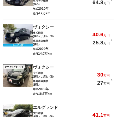
車両本体価格
64.8
万円
(税込)
2010年
年式
4.2万km
走行
ヴォクシー
支払総額
40.6
万円
(税込)(リ済込・追)
車両本体価格
25.8
万円
(税込)
2009年
年式
14.0万km
走行
ヴォクシー
グーネットセレクト
支払総額
30
万円
(税込)(リ済込・追)
車両本体価格
27
万円
(税込)
2009年
年式
16.6万km
走行
エルグランド
支払総額
41.1
万円
(税込)(リ済込・追)