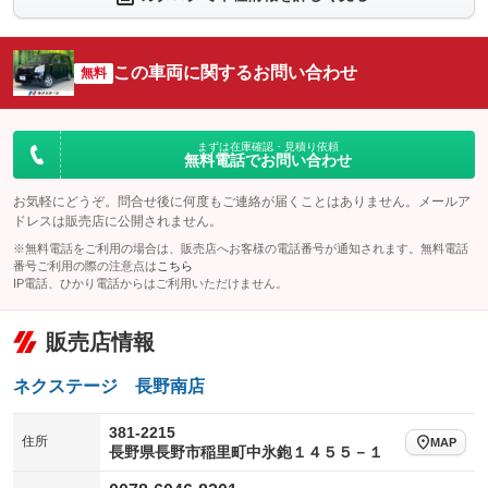
シートエアコン
全周囲カメラ
：装備なし
：装備なし
サイドカメラ
ルーフレール
この車両に関するお問い合わせ
：装備なし
無料
：装備なし
エアサスペンション
ヘッドライトウォッシャー
：装備なし
：装備なし
装備略号／用語解説
まずは在庫確認・見積り依頼
無料電話でお問い合わせ
お気軽にどうぞ。問合せ後に何度もご連絡が届くことはありません。メールア
ドレスは販売店に公開されません。
※無料電話をご利用の場合は、販売店へお客様の電話番号が通知されます。無料電話
番号ご利用の際の注意点は
こちら
IP電話、ひかり電話からはご利用いただけません。
販売店情報
ネクステージ 長野南店
381-2215
住所
MAP
長野県長野市稲里町中氷鉋１４５５－１