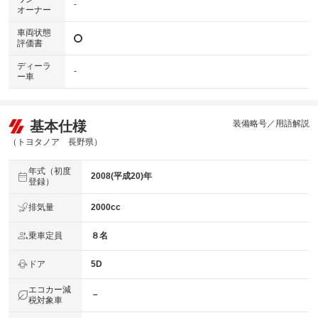
-
オーナー
車両状態
評価書
ディーラ
-
ー車
基本仕様
装備略号／用語解説
（トヨタノア 長野県）
年式（初度
2008(平成20)年
登録）
排気量
2000cc
乗車定員
８名
ドア
5D
エコカー減
－
税対象車