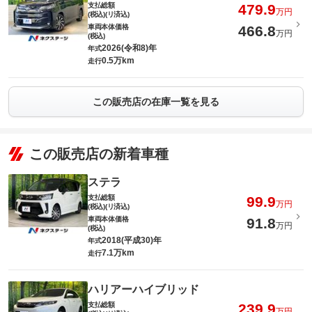
支払総額
479.9
万円
(税込)(リ済込)
車両本体価格
466.8
万円
(税込)
2026(令和8)年
年式
0.5万km
走行
この販売店の在庫一覧を見る
この販売店の新着車種
ステラ
支払総額
99.9
万円
(税込)(リ済込)
車両本体価格
91.8
万円
(税込)
2018(平成30)年
年式
7.1万km
走行
ハリアーハイブリッド
支払総額
239.9
万円