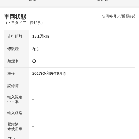
車両状態
装備略号／用語解説
（トヨタノア 長野県）
走行距離
13.1万km
修復歴
なし
禁煙車
車検
2027(令和9)年6月
?
記録簿
-
輸入認定
-
中古車
輸入経路
-
登録済
-
未使用車
ワン