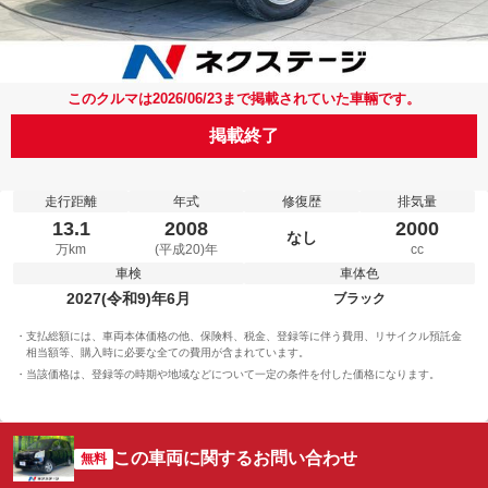
このクルマは2026/06/23まで掲載されていた車輛です。
掲載終了
走行距離
年式
修復歴
排気量
13.1
2008
2000
なし
万km
(平成20)年
cc
車検
車体色
2027(令和9)年6月
ブラック
支払総額には、車両本体価格の他、保険料、税金、登録等に伴う費用、リサイクル預託金
相当額等、購入時に必要な全ての費用が含まれています。
当該価格は、登録等の時期や地域などについて一定の条件を付した価格になります。
この車両に関するお問い合わせ
無料