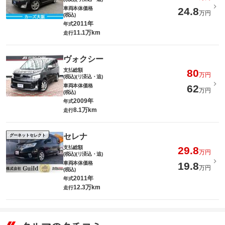
車両本体価格
24.8
万円
(税込)
2011年
年式
11.1万km
走行
ヴォクシー
支払総額
80
万円
(税込)(リ済込・追)
車両本体価格
62
万円
(税込)
2009年
年式
8.1万km
走行
セレナ
グーネットセレクト
支払総額
29.8
万円
(税込)(リ済込・追)
車両本体価格
19.8
万円
(税込)
2011年
年式
12.3万km
走行