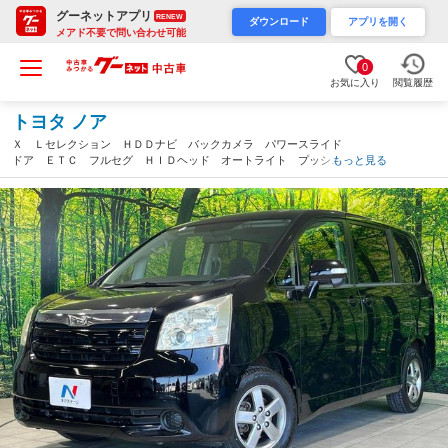
グーネットアプリ
RENEW
ダウンロード
アプリを開く
メアド不要で問い合わせ可能
0
お気に入り
閲覧履歴
トヨタ ノア
Ｘ Ｌセレクション ＨＤＤナビ バックカメラ パワースライド
ドア ＥＴＣ フルセグ ＨＩＤヘッド オートライト プッシュ
もっと見る
スタート プライバシーガラス 電動格納ミラー バニティミラ
ー プッシュスタート スマートキー（長野県）