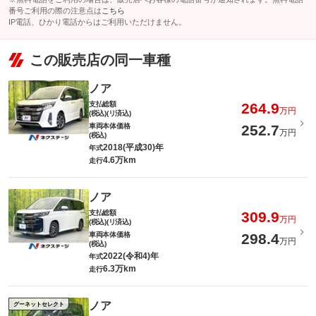
番号ご利用の際の注意点は
こちら
IP電話、ひかり電話からはご利用いただけません。
この販売店の同一車種
ノア
支払総額
264.9
万円
(税込)(リ済込)
車両本体価格
252.7
万円
(税込)
2018(平成30)年
年式
4.6万km
走行
ノア
支払総額
309.9
万円
(税込)(リ済込)
車両本体価格
298.4
万円
(税込)
2022(令和4)年
年式
6.3万km
走行
ノア
グーネットセレクト