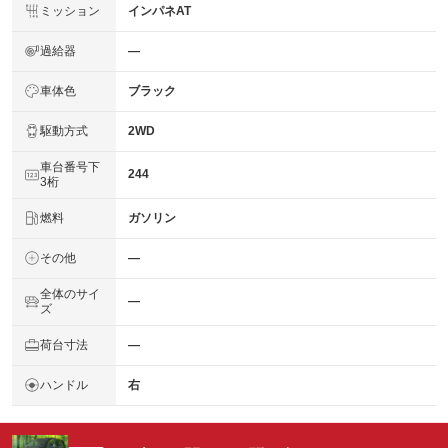
ミッション
インパネAT
過給器
―
車体色
ブラック
駆動方式
2WD
車台番号下
244
3桁
燃料
ガソリン
その他
―
全体のサイ
―
ズ
荷台寸法
―
ハンドル
右