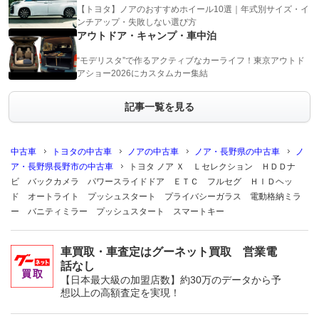
【トヨタ】ノアのおすすめホイール10選｜年式別サイズ・イ
ンチアップ・失敗しない選び方
アウトドア・キャンプ・車中泊
“モデリスタ”で作るアクティブなカーライフ！東京アウトド
アショー2026にカスタムカー集結
記事一覧を見る
中古車
トヨタの中古車
ノアの中古車
ノア・長野県の中古車
ノ
ア・長野県長野市の中古車
トヨタ ノア Ｘ Ｌセレクション ＨＤＤナ
ビ バックカメラ パワースライドドア ＥＴＣ フルセグ ＨＩＤヘッ
ド オートライト プッシュスタート プライバシーガラス 電動格納ミラ
ー バニティミラー プッシュスタート スマートキー
車買取・車査定はグーネット買取 営業電
話なし
【日本最大級の加盟店数】約30万のデータから予
想以上の高額査定を実現！