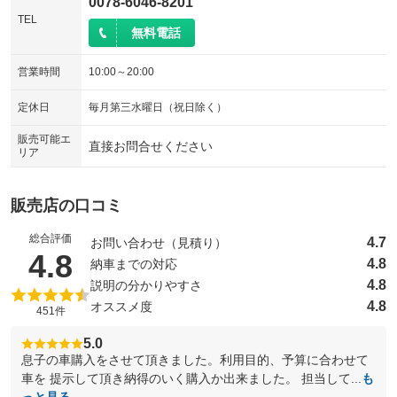
0078-6046-8201
TEL
無料電話
営業時間
10:00～20:00
定休日
毎月第三水曜日（祝日除く）
販売可能エ
直接お問合せください
リア
販売店の口コミ
総合評価
4.7
お問い合わせ（見積り）
（5点満点中）
4.8
4.8
納車までの対応
4.8
説明の分かりやすさ
4.8
オススメ度
451件
5.0
息子の車購入をさせて頂きました。利用目的、予算に合わせて
車を 提示して頂き納得のいく購入か出来ました。 担当して...
も