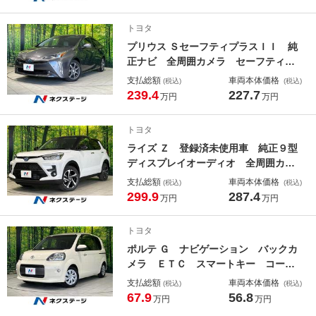
ｏｔｈ シートーヒーター ＬＥＤヘ
ッド・フォグ オートエアコン オー
トヨタ
トライト スマートキー ステリモ
プリウス ＳセーフティプラスＩＩ 純
正ナビ 全周囲カメラ セーフティセ
ンス レーダークルーズ ブラインド
支払総額
車両本体価格
(税込)
(税込)
スポットモニター ＥＴＣ ドラレ
239.4
227.7
万円
万円
コ Ｂｌｕｅｔｏｏｔｈ フルセグ
ＬＥＤヘッド・フォグ オートエアコ
トヨタ
ン オートライト ステリモ
ライズ Ｚ 登録済未使用車 純正９型
ディスプレイオーディオ 全周囲カメ
ラ 衝突軽減 レーダークルーズ Ｂ
支払総額
車両本体価格
(税込)
(税込)
ｌｕｅｔｏｏｔｈ 電動格納ミラー
299.9
287.4
万円
万円
バニティミラー 横滑り防止 ステリ
モ プライバシーガラス スマートキ
トヨタ
ー
ポルテ Ｇ ナビゲーション バックカ
メラ ＥＴＣ スマートキー コーナ
ーセンサー ＨＩＤヘッドライト オ
支払総額
車両本体価格
(税込)
(税込)
ートライト オートエアコン 地デ
67.9
56.8
万円
万円
ジ ＣＤ再生 盗難防止装置