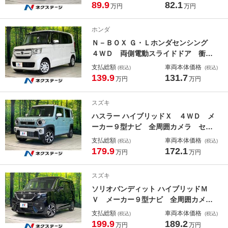
ア ＥＴＣ フルセグ Ｂｌｕｅｔｏ
89.9
82.1
万円
万円
ｏｔｈ ＨＩＤヘッド オートエアコ
ン オートライト スマートキー 革
ホンダ
巻きステアリング シートリフター
Ｎ－ＢＯＸ Ｇ・Ｌホンダセンシング
４ＷＤ 両側電動スライドドア 衝突
軽減 ナビゲーション バックカメ
支払総額
車両本体価格
(税込)
(税込)
ラ レーダークルーズ ＥＴＣ Ｂｌ
139.9
131.7
万円
万円
ｕｅｔｏｏｔｈ フルセグ スマート
キー シートヒーター ＬＥＤヘッド
スズキ
ライト レーンキープアシスト
ハスラー ハイブリッドＸ ４ＷＤ メ
ーカー９型ナビ 全周囲カメラ セー
フティサポート アダプティブクルー
支払総額
車両本体価格
(税込)
(税込)
ズ ＥＴＣ フルセグ Ｂｌｕｅｔｏ
179.9
172.1
万円
万円
ｏｔｈ シートヒーター ＬＥＤヘッ
ド・フォグ オートエアコン オート
スズキ
ライト スマートキー
ソリオバンディット ハイブリッドＭ
Ｖ メーカー９型ナビ 全周囲カメ
ラ 衝突軽減 両側電動スライドド
支払総額
車両本体価格
(税込)
(税込)
ア ＥＴＣ フルセグ Ｂｌｕｅｔｏ
199.9
189.2
万円
万円