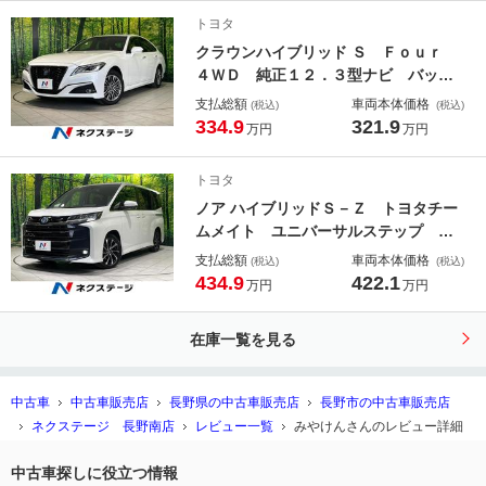
トヨタ
クラウンハイブリッド Ｓ Ｆｏｕｒ
４ＷＤ 純正１２．３型ナビ バック
カメラ 衝突軽減 セーフティセン
支払総額
車両本体価格
(税込)
(税込)
ス レーダークルーズ ステアリング
334.9
321.9
万円
万円
ヒーター パワーシート シートヒー
ター ＥＴＣ フルセグ Ｂｌｕｅｔ
トヨタ
ｏｏｔｈ ＬＥＤヘッド・フォグ
ノア ハイブリッドＳ－Ｚ トヨタチー
ムメイト ユニバーサルステップ 純
正１０．５インチディスプレイオーデ
支払総額
車両本体価格
(税込)
(税込)
ィオ 全周囲カメラ 両側電動スライ
434.9
422.1
万円
万円
ドドア 衝突軽減 レーダークルー
ズ ＥＴＣ Ｂｌｕｅｔｏｏｔｈ フ
在庫一覧を見る
ルセグ
中古車
中古車販売店
長野県の中古車販売店
長野市の中古車販売店
ネクステージ 長野南店
レビュー一覧
みやけんさんのレビュー詳細
中古車探しに役立つ情報