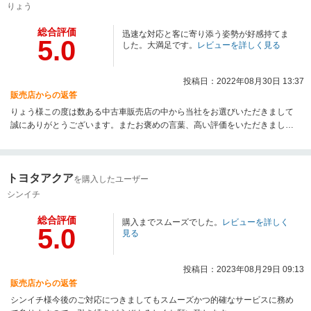
りょう
総合評価
迅速な対応と客に寄り添う姿勢が好感持てま
5.0
した。大満足です。
レビューを詳しく見る
投稿日：2022年08月30日 13:37
販売店からの返答
りょう様この度は数ある中古車販売店の中から当社をお選びいただきまして
誠にありがとうございます。またお褒めの言葉、高い評価をいただきまして
担当含め社員一同心より感謝申し上げます。今後ともアフターメンテナンス
含め、末永いお付き合いをよろしくお願いいたします。
トヨタアクア
を購入したユーザー
シンイチ
総合評価
購入までスムーズでした。
レビューを詳しく
5.0
見る
投稿日：2023年08月29日 09:13
販売店からの返答
シンイチ様今後のご対応につきましてもスムーズかつ的確なサービスに務め