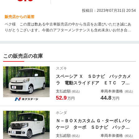
投稿日：2023年07月31日 20:54
販売店からの返答
ペク様 この度は数ある中古車販売店の中から当店をお選びいただき誠にあ
りがとうございます。今後のアフターメンテナンスも含め末永いお付き合い
の程よろしくお願い致します。
この販売店の在庫
スズキ
スペーシア Ｘ ＳＤナビ バックカメ
ラ 電動スライドドア ＥＴＣ フル
セグ Ｂｌｕｅｔｏｏｔｈ スマート
支払総額
車両本体価格
(税込)
(税込)
キー オートエアコン プッシュスタ
52.9
44.8
万円
万円
ート 電動格納ミラー バニティミラ
ー シートリフター ヘッドライトレ
ホンダ
ベライザー
Ｎ－ＢＯＸカスタム Ｇ・ターボＬパッ
ケージ ターボ ＳＤナビ バックカ
メラ 衝突軽減 両側電動スライドド
支払総額
車両本体価格
(税込)
(税込)