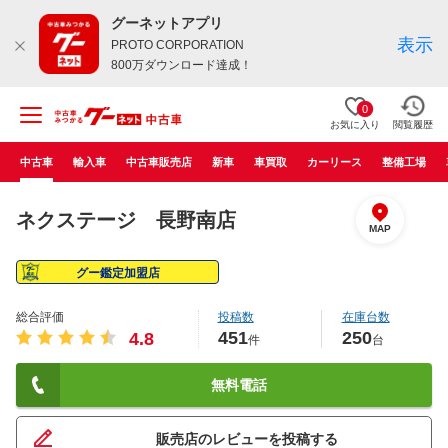
グーネットアプリ
表示
PROTO CORPORATION
800万ダウンロード達成！
0
お気に入り
閲覧履歴
中古車
輸入車
中古車販売店
新車
車買取
カーリース
整備工場
ネクステージ 長野南店
MAP
グー鑑定加盟店
総合評価
投稿数
在庫台数
451
250
4.8
件
台
無料電話
販売店のレビューを投稿する