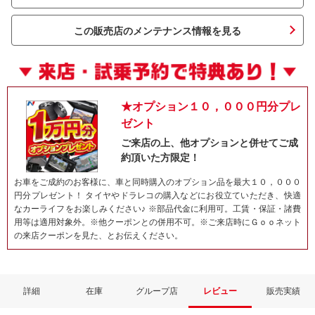
この販売店のメンテナンス情報を見る
★オプション１０，０００円分プレ
ゼント
ご来店の上、他オプションと併せてご成
約頂いた方限定！
ネット予約でキャンペーンに応募しよ
お車をご成約のお客様に、車と同時購入のオプション品を最大１０，０００
円分プレゼント！ タイヤやドラレコの購入などにお役立ていただき、快適
なカーライフをお楽しみください♪ ※部品代金に利用可。工賃・保証・諸費
用等は適用対象外。※他クーポンとの併用不可。※ご来店時にＧｏｏネット
の来店クーポンを見た、とお伝えください。
詳細
在庫
グループ店
レビュー
販売実績