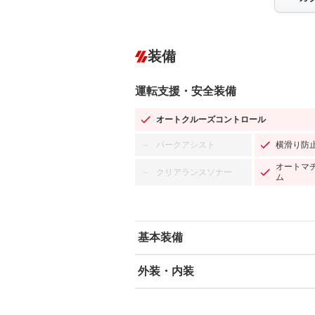
装備
運転支援・安全装備
オートクルーズコントロール
パークアシスト
横滑り防
－
オートマ
クリアランスソナー
－
ム
基本装備
外装・内装
エアバッグ：運転席/助手席/サイド
ABS
エアコン
カーナビ：SDナビ