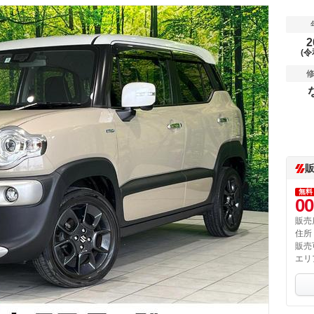
2
(令
無料
00
販売
住所
販売
エリ