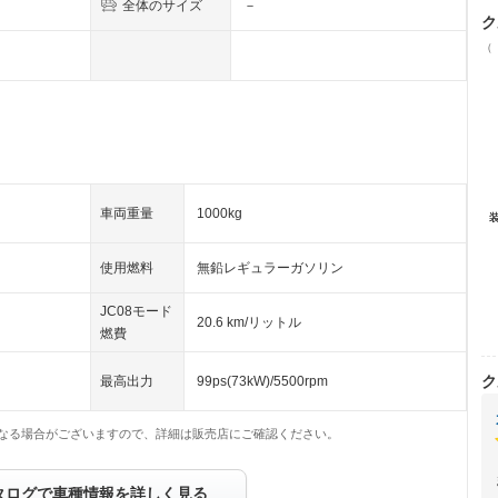
全体のサイズ
－
ク
（
車両重量
1000kg
使用燃料
無鉛レギュラーガソリン
JC08モード
20.6 km/リットル
燃費
ク
最高出力
99ps(73kW)/5500rpm
なる場合がございますので、詳細は販売店にご確認ください。
タログで車種情報を詳しく見る