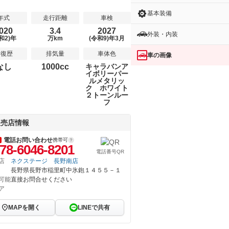
基本装備
年式
走行距離
車検
020
3.4
2027
外装・内装
和2)年
万km
(令和9)年3月
修復歴
排気量
車体色
車の画像
なし
1000cc
キャラバンア
イボリーパー
ルメタリッ
ク ホワイト
２トーンルー
フ
販売店情報
電話お問い合わせ
携帯可
78-6046-8201
電話番号QR
店
ネクステージ 長野南店
長野県長野市稲里町中氷鉋１４５５－１
可能
直接お問合せください
ア
MAPを開く
LINEで共有