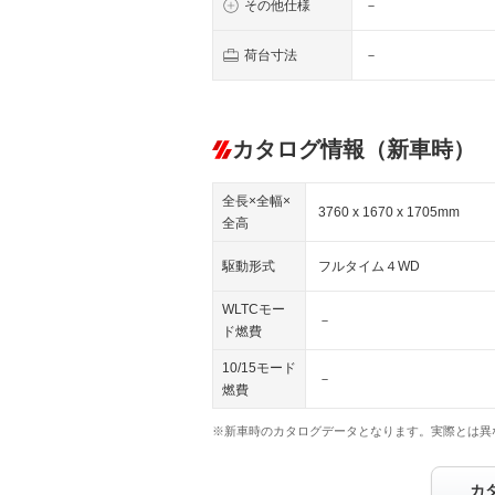
その他仕様
－
荷台寸法
－
カタログ情報（新車時）
全長×全幅×
3760 x 1670 x 1705mm
全高
駆動形式
フルタイム４WD
WLTCモー
－
ド燃費
10/15モード
－
燃費
※新車時のカタログデータとなります。実際とは異
カ