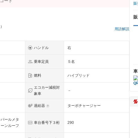
販
販
県）
用語解説
ハンドル
右
乗車定員
５名
車
燃料
ハイブリッド
エコカー減税対
－
象車
過給器
ターボチャージャー
ーパールメタ
車台番号下３桁
290
トーンルーフ