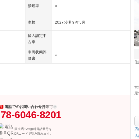
禁煙車
○
車検
2027(令和9)年3月
輸入認定中
－
古車
車両状態評
○
価書
住
営
定
電話でのお問い合わせ
携帯可
料
78-6046-8201
店
販売店への無料電話番号を
QRコードで読み取れます。
店