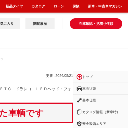
新品タイヤ
カタログ
ローン
保険
新車・中古車マガジン
気に入り
閲覧履歴
在庫確認・見積り依頼
ヘッ
更新 : 2026/05/21
トップ
車両状態
ＥＴＣ ドラレコ ＬＥＤヘッド・フォ
基本仕様
いた車輌です
カタログ情報（新車時）
安全装備エリア