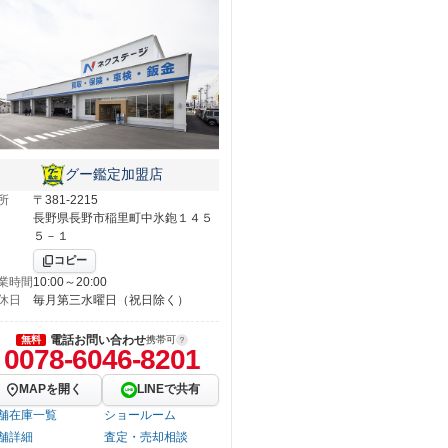
グー鑑定加盟店
所
〒381-2215
長野県長野市稲里町中氷鉋１４５
５－１
コピー
業時間
10:00～20:00
休日
毎月第三水曜日（祝日除く）
電話お問い合わせ
無料
携帯可
0078-6046-8201
MAPを開く
LINEで共有
舗在庫一覧
ショールーム
舗詳細
査定・売却相談