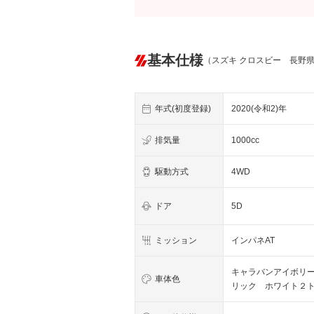
基本仕様
（スズキ クロスビー 長野
年式(初度登録)
2020(令和2)年
排気量
1000cc
駆動方式
4WD
ドア
5D
ミッション
インパネAT
キャラバンアイボリ
車体色
リック ホワイト２