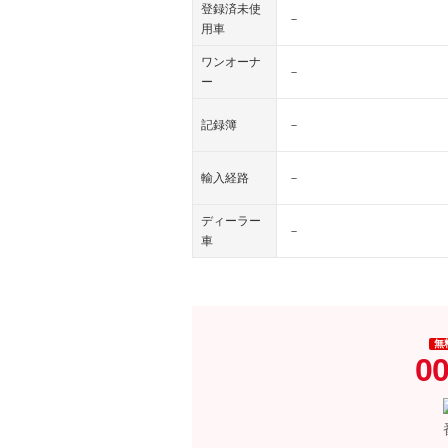
登録済未使
－
用車
ワンオーナ
－
ー
記録簿
－
輸入経路
－
ディーラー
－
車
無
00