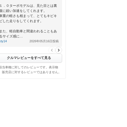
１．０ターボモデルは、見た目とは裏
腹に鋭い加速をしてくれます。
車重の軽さも相まって、とてもキビキ
ビした走りをしてくれます。
また、軽自動車と間違われることもあ
るサイズ感に…
kty14
2026年05月16日投稿
クルマレビューをすべて見る
該当車種に対してのレビューです。表示物
、販売店に対するレビューではありません。