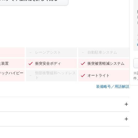
レーンアシスト
自動駐車システム
－
－
止装置
衝突安全ボディ
衝突被害軽減システム
チックハイビー
頸部衝撃緩和ヘッドレス
※
オートライト
－
ト
件
装備略号／用語解説
スライドドア
サンルーフ
－
－
Wエアコン
リフトアップ
－
－
TV：フルセグ