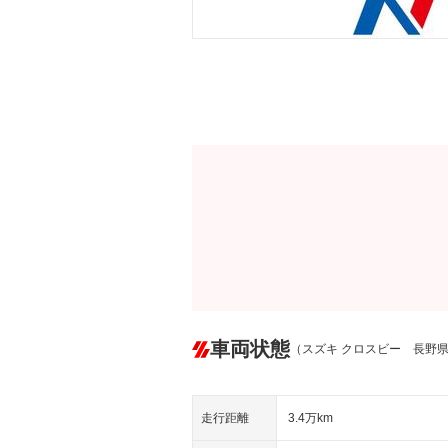
車両状態
（スズキ クロスビー 長野
走行距離
3.4万km