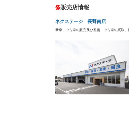
ダウンヒルアシストコントロール
－
販売店情報
オーディオ：CDまたはCDチェンジャー
盗難防止システム
アイドリ
ヘッドライトウォッシャ
革シート
－
－
ネクステージ 長野南店
ー
Bluetooth接続
100V電源
－
新車、中古車の販売及び整備、中古車の買取、
LEDヘッドランプ
HID(キ
－
レンタカーアップ
展示・試
－
－
ETC
エアロ
－
ランフラットタイヤ
パワーシ
－
－
フルフラットシート
チップア
－
－
シートヒーター
ウォーク
－
－
フロントカメラ
シートエ
－
ルーフレール
エアサス
－
－