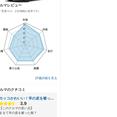
ルマレビュー
「普通=3.0」が評価軸の基準です）
外装
外装
5
5
4
4
価格
価格
内装
内装
3
3
2
2
1
1
装備
装備
走行
走行
乗り心地
乗り心地
燃費
燃費
評価詳細を見る
ルマのクチコミ
カッコかわいい！羊の皮を被った狼？
3.9
【このクルマの良い点】
まるて羊の皮を被った狼？