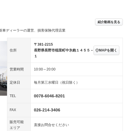
パワーステアリング
パワーウィンドウ
ビジュアル：-／DVD再
アルミホイール：16イ
生
ンチ
ングストップ
ドライブレコーダー
USB入力端子
ハーフレザーシート
キーレス
－
紹介動画を見る
クリーンディーゼル
センターデフロック
－
－
新車ディーラーの運営、損害保険代理店業
セノンライト)
ポータブルナビ
バックカメラ
－
乗車
電動格納ミラー
スマートキー
ローダウン
－
〒381-2215
装備略号／用語解説
MAPを開く
住所
長野県長野市稲里町中氷鉋１４５５－
ート
3列シート
ベンチシート
－
－
１
ップシート
オットマン
電動格納サードシート
－
－
営業時間
10:00～20:00
スルー
後席モニター
電動リアゲート
－
－
定休日
毎月第三水曜日（祝日除く）
アコン
全周囲カメラ
サイドカメラ
ペンション
0078-6046-8201
TEL
026-214-3406
装備略号／用語解説
FAX
販売可能
直接お問合せください
エリア