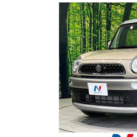
マガジン
車カタログ
自動車ローン
保険
レビュー
価格相場
教習所
用語集