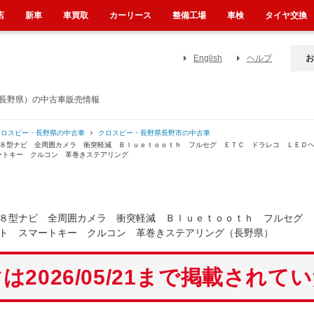
店
新車
車買取
カーリース
整備工場
車検
タイヤ交換
English
ヘルプ
お
（長野県）の中古車販売情報
クロスビー・長野県の中古車
クロスビー・長野県長野市の中古車
正８型ナビ 全周囲カメラ 衝突軽減 Ｂｌｕｅｔｏｏｔｈ フルセグ ＥＴＣ ドラレコ ＬＥＤ
ートキー クルコン 革巻きステアリング
８型ナビ 全周囲カメラ 衝突軽減 Ｂｌｕｅｔｏｏｔｈ フルセグ 
ト スマートキー クルコン 革巻きステアリング（長野県）
は2026/05/21まで掲載されて