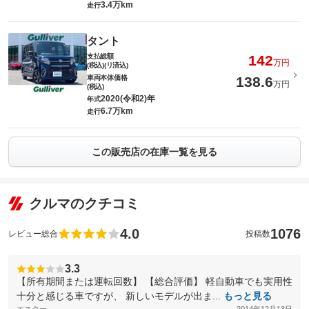
3.4万km
走行
タント
支払総額
142
万円
(税込)(リ済込)
車両本体価格
138.6
万円
(税込)
2020(令和2)年
年式
6.7万km
走行
この販売店の在庫一覧を見る
クルマのクチコミ
4.0
1076
レビュー総合
投稿数
3.3
【所有期間または運転回数】 【総合評価】 軽自動車でも実用性
十分と感じる車ですが、 新しいモデルが出ま...
もっと見る