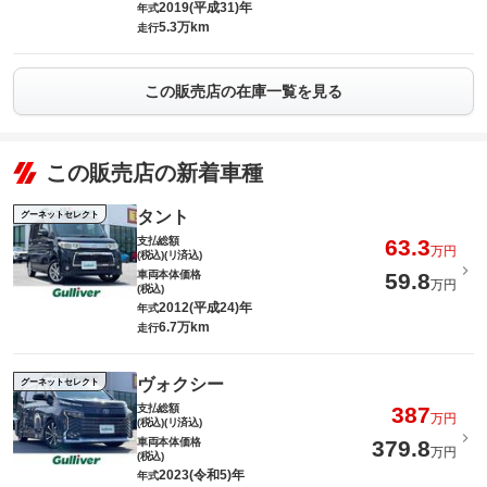
2019(平成31)年
年式
5.3万km
走行
この販売店の在庫一覧を見る
この販売店の新着車種
タント
グーネットセレクト
支払総額
63.3
万円
(税込)(リ済込)
車両本体価格
59.8
万円
(税込)
2012(平成24)年
年式
6.7万km
走行
ヴォクシー
グーネットセレクト
支払総額
387
万円
(税込)(リ済込)
車両本体価格
379.8
万円
(税込)
2023(令和5)年
年式