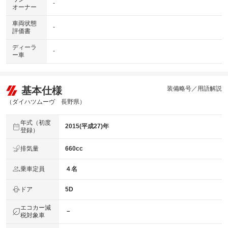
-
オーナー
車両状態
-
評価書
ディーラ
-
ー車
基本仕様
装備略号／用語解説
（ダイハツムーヴ 長野県）
年式（初度
2015(平成27)年
登録）
排気量
660cc
乗車定員
４名
ドア
5D
エコカー減
－
税対象車