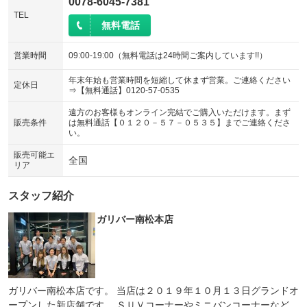
0078-6045-7381
TEL
無料電話
営業時間
09:00-19:00（無料電話は24時間ご案内しています!!）
年末年始も営業時間を短縮して休まず営業。ご連絡ください
定休日
⇒【無料通話】0120-57-0535
遠方のお客様もオンライン完結でご購入いただけます。まず
販売条件
は無料通話【０１２０－５７－０５３５】までご連絡くださ
い。
販売可能エ
全国
リア
スタッフ紹介
ガリバー南松本店
ガリバー南松本店です。 当店は２０１９年１０月１３日グランドオ
ープンした新店舗です。 ＳＵＶコーナーやミニバンコーナーなど