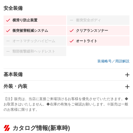
安全装備
横滑り防止装置
衝突安全ボディ
：装備あり
：装備なし
衝突被害軽減システム
クリアランスソナー
：装備あり
：装備あり
オートマチックハイビーム
オートライト
：装備なし
：装備あり
頸部衝撃緩和ヘッドレスト
：装備なし
装備略号／用語解説
基本装備
エアバッグ：運転席/助手席
外装・内装
：装備あり
スライドドア
カーナビ：SDナビ
：装備なし
：装備あり
【注】販売は、当店に直接ご来場頂けるお客様を優先させていただきます。◆
お取置きはいたしません。◆在庫の有無をご確認お願いします。※販売は一般
サンルーフ
ABS
TV：フルセグ
：装備なし
：装備あり
：装備あり
のお客様に限ります。
エアコン
Wエアコン
オーディオ：CDまたはCDチェンジャー／ミュージックプレイヤー接続
：装備あり
：装備なし
：装備あり
可
リフトアップ
パワーステアリング
カタログ情報(新車時)
：装備なし
：装備あり
ビジュアル：-／DVD再生
：装備あり