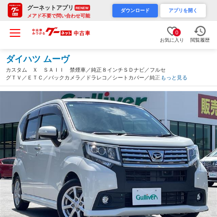
グーネットアプリ
RENEW
ダウンロード
アプリを開く
メアド不要で問い合わせ可能
0
お気に入り
閲覧履歴
ダイハツ ムーヴ
カスタム Ｘ ＳＡＩＩ 禁煙車／純正８インチＳＤナビ／フルセ
グＴＶ／ＥＴＣ／バックカメラ／ドラレコ／シートカバー／純正１
もっと見る
４インチＡＷ／ＬＥＤライト／Ｂｌｕｅｔｏｏｔｈ／オートライト
／コーナーセンサー／アイドリングストップ（長野県）