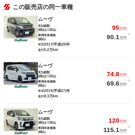
この販売店の同一車種
ムーヴ
支払総額
95
万円
(税込)(リ済込)
車両本体価格
90.1
万円
(税込)
2017(平成29)年
年式
5.2万km
走行
ムーヴ
支払総額
74.8
万円
(税込)(リ済込)
車両本体価格
69.6
万円
(税込)
2015(平成27)年
年式
8.3万km
走行
ムーヴ
支払総額
120
万円
(税込)(リ済込)
車両本体価格
115.1
万円
(税込)