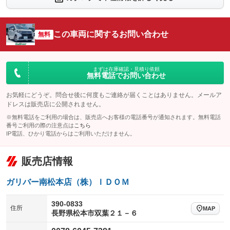
：装備なし
：装備なし
シートエアコン
全周囲カメラ
：装備なし
：装備なし
この車両に関するお問い合わせ
サイドカメラ
無料
ルーフレール
：装備なし
：装備なし
エアサスペンション
ヘッドライトウォッシャー
：装備なし
：装備なし
装備略号／用語解説
まずは在庫確認・見積り依頼
無料電話でお問い合わせ
お気軽にどうぞ。問合せ後に何度もご連絡が届くことはありません。メールア
ドレスは販売店に公開されません。
※無料電話をご利用の場合は、販売店へお客様の電話番号が通知されます。無料電話
番号ご利用の際の注意点は
こちら
IP電話、ひかり電話からはご利用いただけません。
販売店情報
ガリバー南松本店（株）ＩＤＯＭ
390-0833
住所
MAP
長野県松本市双葉２１－６