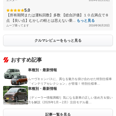
エスター
2014年12月13日
5.0
【所有期間または運転回数】多数 【総合評価】１０点満点で８
点 【良い点】むかしの軽とは思えない乗...
もっと見る
ムーブ乗ってます
2016年06月20日
クルマレビューをもっと見る
おすすめ記事
車種別・最新情報
ムーヴキャンバスに、異なる魅力を掛け合わせた特別仕様車
「インテリアセレクション」が登場！ 特別仕様車…
車種別・最新情報
［ディーラー情報満載!］気になる新車の正しい攻め方＆狙い
方を解説《2026年1月～2月》注目モデル最…
記事一覧を見る