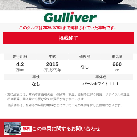
このクルマは2026/07/05まで掲載されていた車輛です。
掲載終了
走行距離
年式
修復歴
排気量
4.2
2015
660
なし
万km
(平成27)年
cc
車検
車体色
なし
パールホワイトＩＩＩ
支払総額には、車両本体価格の他、保険料、税金、登録等に伴う費用、リサイクル預託金
相当額等、購入時に必要な全ての費用が含まれています。
当該価格は、登録等の時期や地域などについて一定の条件を付した価格になります。
この車両に関するお問い合わせ
無料