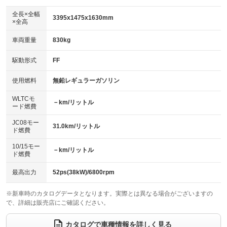
ダウンヒルアシストコントロール
：装備なし
アルミホイール：14インチ
全長×全幅
：装備あり
3395x1475x1630mm
×全高
パワーウィンドウ
盗難防止システム
：装備あり
：装備あり
革シート
ハーフレザーシート
：装備なし
：装備なし
車両重量
830kg
アイドリングストップ
ドライブレコーダー
：装備あり
：装備あり
キーレス
LEDヘッドランプ
：装備あり
：装備あり
USB入力端子
Bluetooth接続
駆動形式
FF
：装備あり
：装備あり
HID(キセノンライト)
ポータブルナビ
：装備なし
：装備なし
100V電源
クリーンディーゼル
使用燃料
無鉛レギュラーガソリン
：装備なし
：装備なし
バックカメラ
ETC
：装備あり
：装備あり
センターデフロック
：装備なし
WLTCモ
エアロ
スマートキー
－km/リットル
：装備なし
：装備あり
ード燃費
レンタカーアップ
展示・試乗車
：装備なし
：装備なし
ローダウン
ランフラットタイヤ
：装備なし
：装備なし
JC08モー
31.0km/リットル
ド燃費
電動格納ミラー
：装備なし
パワーシート
3列シート
：装備なし
：装備なし
10/15モー
装備略号／用語解説
－km/リットル
ド燃費
ベンチシート
フルフラットシート
：装備なし
：装備なし
チップアップシート
オットマン
最高出力
52ps(38kW)/6800rpm
：装備なし
：装備なし
電動格納サードシート
シートヒーター
：装備なし
：装備なし
※新車時のカタログデータとなります。実際とは異なる場合がございますの
で、詳細は販売店にご確認ください。
ウォークスルー
後席モニター
：装備なし
：装備なし
カタログで車種情報を詳しく見る
電動リアゲート
フロントカメラ