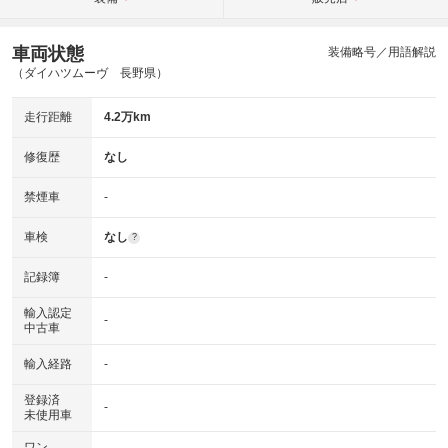
車両状態
装備略号／用語解説
（ダイハツムーヴ 長野県）
走行距離
4.2万km
修復歴
なし
禁煙車
-
車検
なし
?
記録簿
-
輸入認定
-
中古車
輸入経路
-
登録済
-
未使用車
ワン