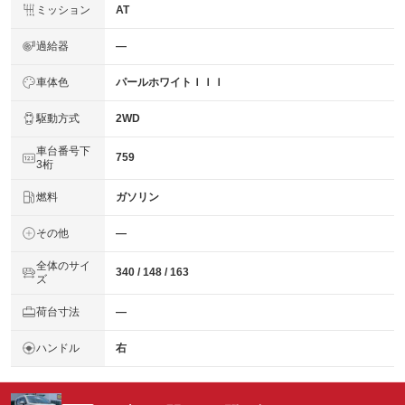
ミッション
AT
過給器
―
車体色
パールホワイトＩＩＩ
駆動方式
2WD
車台番号下
759
3桁
燃料
ガソリン
その他
―
全体のサイ
340 / 148 / 163
ズ
荷台寸法
―
ハンドル
右