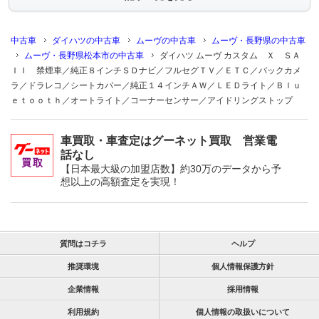
中古車
ダイハツの中古車
ムーヴの中古車
ムーヴ・長野県の中古車
ムーヴ・長野県松本市の中古車
ダイハツ ムーヴ カスタム Ｘ ＳＡ
ＩＩ 禁煙車／純正８インチＳＤナビ／フルセグＴＶ／ＥＴＣ／バックカメ
ラ／ドラレコ／シートカバー／純正１４インチＡＷ／ＬＥＤライト／Ｂｌｕ
ｅｔｏｏｔｈ／オートライト／コーナーセンサー／アイドリングストップ
車買取・車査定はグーネット買取 営業電
話なし
【日本最大級の加盟店数】約30万のデータから予
想以上の高額査定を実現！
質問はコチラ
ヘルプ
推奨環境
個人情報保護方針
企業情報
採用情報
利用規約
個人情報の取扱いについて