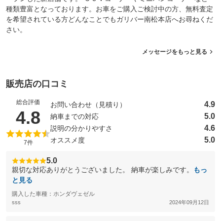
種類豊富となっております。お車をご購入ご検討中の方、無料査定
を希望されている方どんなことでもガリバー南松本店へお尋ねくだ
さい。
メッセージをもっと見る
販売店の口コミ
総合評価
4.9
お問い合わせ（見積り）
（5点満点中）
4.8
5.0
納車までの対応
4.6
説明の分かりやすさ
5.0
オススメ度
7件
5.0
親切な対応ありがとうございました。 納車が楽しみです。
もっ
と見る
購入した車種：ホンダヴェゼル
sss
2024年09月12日