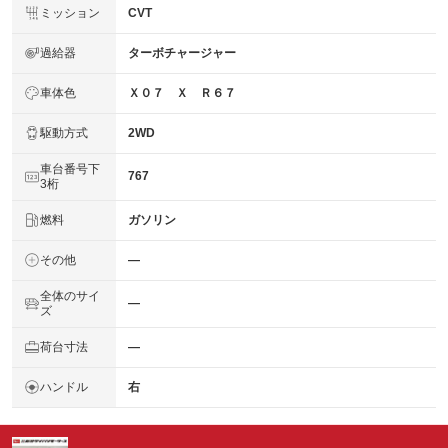
ミッション
CVT
過給器
ターボチャージャー
車体色
Ｘ０７ Ｘ Ｒ６７
駆動方式
2WD
車台番号下
767
3桁
燃料
ガソリン
その他
―
全体のサイ
―
ズ
荷台寸法
―
ハンドル
右