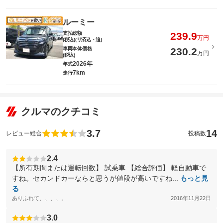
ルーミー
支払総額
239.9
万円
(税込)(リ済込・追)
車両本体価格
230.2
万円
(税込)
2026年
年式
7km
走行
クルマのクチコミ
3.7
14
レビュー総合
投稿数
2.4
【所有期間または運転回数】 試乗車 【総合評価】 軽自動車で
すね。セカンドカーならと思うが値段が高いですね...
もっと見
る
ありふれて、、、、。
2016年11月22日
3.0