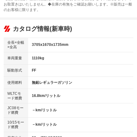
お取置きはいたしません。◆在庫の有無をご確認お願いします。※販売は一般
サンルーフ
ABS
TV：TV
：装備なし
：装備あり
：装備あり
のお客様に限ります。
エアコン
Wエアコン
オーディオ
：装備あり
：装備なし
：装備なし
リフトアップ
パワーステアリング
カタログ情報(新車時)
ビジュアル
：装備なし
：装備あり
：装備なし
ダウンヒルアシストコントロール
アルミホイール：アルミホイール
：装備なし
：装備あり
全長×全幅
3705x1670x1735mm
×全高
パワーウィンドウ
盗難防止システム
革シート
ハーフレザーシート
：装備あり
：装備なし
：装備なし
：装備なし
車両重量
1110kg
アイドリングストップ
ドライブレコーダー
キーレス
LEDヘッドランプ
：装備あり
：装備なし
：装備あり
：装備あり
USB入力端子
Bluetooth接続
駆動形式
FF
HID(キセノンライト)
ポータブルナビ
：装備なし
：装備なし
：装備なし
：装備なし
100V電源
クリーンディーゼル
バックカメラ
ETC
使用燃料
無鉛レギュラーガソリン
：装備なし
：装備なし
：装備あり
：装備なし
センターデフロック
エアロ
スマートキー
：装備なし
WLTCモ
：装備なし
：装備あり
16.8km/リットル
ード燃費
レンタカーアップ
展示・試乗車
ローダウン
ランフラットタイヤ
：装備なし
：装備なし
：装備なし
：装備なし
JC08モー
－km/リットル
ド燃費
電動格納ミラー
パワーシート
3列シート
：装備なし
：装備なし
：装備なし
10/15モー
装備略号／用語解説
－km/リットル
ベンチシート
フルフラットシート
ド燃費
：装備なし
：装備なし
チップアップシート
オットマン