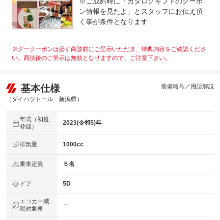
※ご成約時に「カタログギフトのクーポ
ン情報を見たよ」とスタッフにお伝え頂
く事が条件となります
※グークーポンは必ず商談前にご呈示いただき、特典内容をご確認くださ
い。商談後のご呈示は無効となりますので、ご注意下さい。
基本仕様
装備略号／用語解説
（ダイハツトール 新潟県）
年式（初度
2023(令和5)年
登録）
排気量
1000cc
乗車定員
５名
ドア
5D
エコカー減
－
税対象車