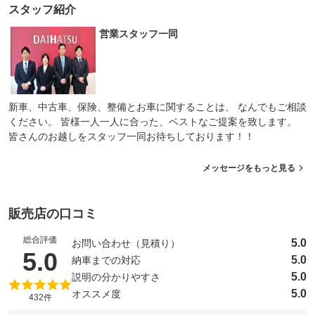
スタッフ紹介
営業スタッフ一同
新車、中古車、保険、整備とお車に関することは、 なんでもご相談
ください。 皆様一人一人に合った、ベストなご提案を致します。
皆さんのお越しをスタッフ一同お待ちしております！！
メッセージをもっと見る
販売店の口コミ
総合評価
5.0
お問い合わせ（見積り）
（5点満点中）
5.0
5.0
納車までの対応
5.0
説明の分かりやすさ
5.0
オススメ度
432件