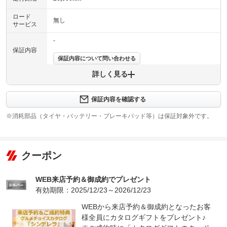
ロード
無し
サービス
-
保証内容
保証内容について問い合わせる
詳しく見る
保証項目
-
修理回数
-
保証内容を確認する
※消耗部品（タイヤ・バッテリー・ブレーキパッド等）は保証対象外です。
上限金額
-
免責金
無し
クーポン
保証修理
-
受付先
WEB来店予約＆御成約でプレゼント
整備付 法定12ヶ月または法定24ヶ月点検整備付
法定整備
※車検なし・車検整備付の場合は法定24ヶ月点検整備付
有効期限：2025/12/23～2026/12/23
※商用車は6ヶ月または12ヶ月点検整備付
WEBから来店予約＆御成約となったお客
法定整備
定期点検整備：付、定期点検整備料金：車両価格に含む
様全員にカタログギフトをプレゼント♪
について