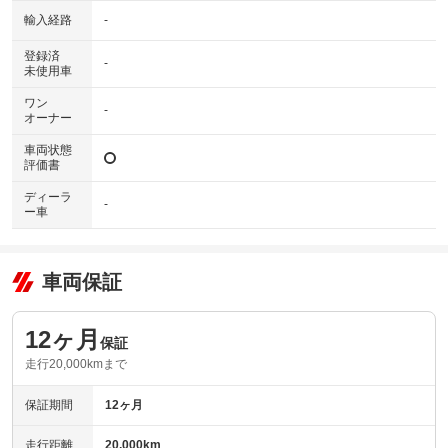
輸入経路
-
登録済
-
未使用車
ワン
-
オーナー
車両状態
評価書
ディーラ
-
ー車
車両保証
12ヶ月
保証
走行20,000kmまで
保証期間
12ヶ月
走行距離
20,000km