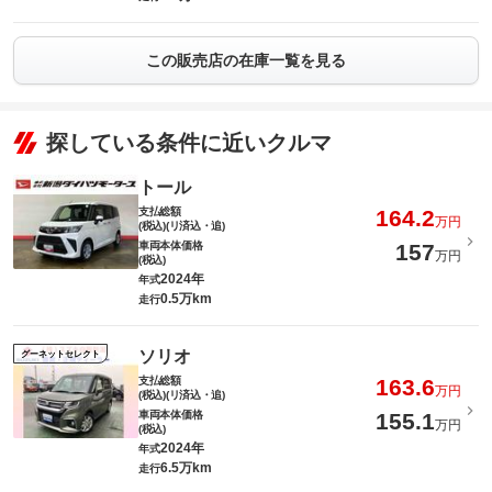
この販売店の在庫一覧を見る
探している条件に近いクルマ
トール
支払総額
164.2
万円
(税込)(リ済込・追)
車両本体価格
157
万円
(税込)
2024年
年式
0.5万km
走行
ソリオ
グーネットセレクト
支払総額
163.6
万円
(税込)(リ済込・追)
車両本体価格
155.1
万円
(税込)
2024年
年式
6.5万km
走行