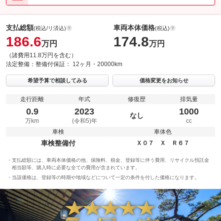
支払総額
車両本体価格
(税込/リ済込)
(税込)
186.6
174.8
万円
万円
（諸費用11.8万円を含む）
法定整備：
整備付
保証：
12ヶ月・20000km
希望予算で相談してみる
価格変更をお知らせ
走行距離
年式
修復歴
排気量
0.9
2023
1000
なし
万km
(令和5)年
cc
車検
車体色
車検整備付
Ｘ０７ Ｘ Ｒ６７
支払総額には、車両本体価格の他、保険料、税金、登録等に伴う費用、リサイクル預託金
相当額等、購入時に必要な全ての費用が含まれています。
当該価格は、登録等の時期や地域などについて一定の条件を付した価格になります。