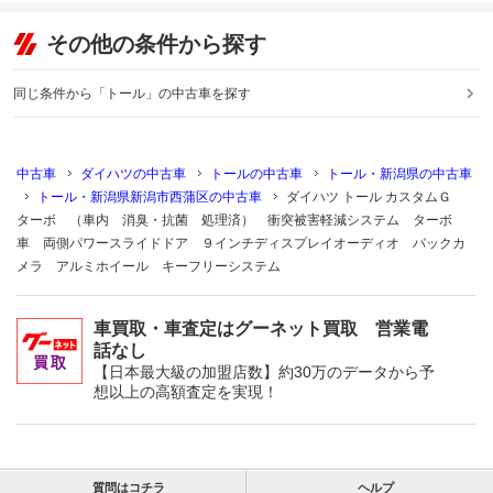
その他の条件から探す
同じ条件から「トール」の中古車を探す
中古車
ダイハツの中古車
トールの中古車
トール・新潟県の中古車
トール・新潟県新潟市西蒲区の中古車
ダイハツ トール カスタムＧ
ターボ （車内 消臭・抗菌 処理済） 衝突被害軽減システム ターボ
車 両側パワースライドドア ９インチディスプレイオーディオ バックカ
メラ アルミホイール キーフリーシステム
車買取・車査定はグーネット買取 営業電
話なし
【日本最大級の加盟店数】約30万のデータから予
想以上の高額査定を実現！
質問はコチラ
ヘルプ