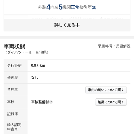
4
5
外装
内装
機関
修復歴
正常
無
気になるキズやヘコミは補修済みですが、小さなキズやヘ
外装
コミが残っています。
詳しく見る
(車両外装)
キズ・へこみについて問い合わせる
内装
気になる汚れ等がない綺麗な室内を保っています。
(内装状態)
車両状態
装備略号／用語解説
（ダイハツトール 新潟県）
主要機関に不具合はありません。
機関
走行距離
0.9万km
詳細は鑑定書をご確認ください。
修復歴
修復歴
なし
※グー鑑定は保証サービスではございません。購入時は必ず現車をご確認
下さい。
禁煙車
-
車内の匂いについて聞く
※実際にお渡しするコンディションチェックシートにつきましては、形式
および表示項目が異なる場合がございます。
※グー鑑定の評価はあくまでも記載している鑑定日の鑑定結果となりま
車検
車検整備付
納期について聞く
?
す。車両情報等の詳細は各販売店へお問い合わせ下さい。
記録簿
-
輸入認定
-
中古車