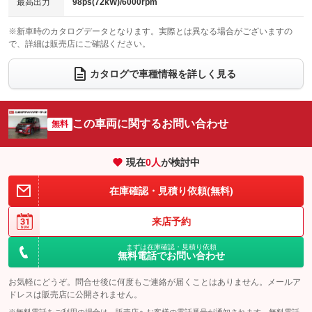
：装備なし
：装備なし
最高出力
98ps(72kW)/6000rpm
電動格納サードシート
シートヒーター
：装備なし
：装備なし
※新車時のカタログデータとなります。実際とは異なる場合がございますの
で、詳細は販売店にご確認ください。
ウォークスルー
後席モニター
：装備なし
：装備なし
電動リアゲート
フロントカメラ
カタログで車種情報を詳しく見る
：装備なし
：装備なし
シートエアコン
全周囲カメラ
：装備なし
：装備なし
サイドカメラ
ルーフレール
この車両に関するお問い合わせ
：装備なし
無料
：装備なし
エアサスペンション
ヘッドライトウォッシャー
：装備なし
：装備なし
現在
0
人
が検討中
装備略号／用語解説
在庫確認・見積り依頼(無料)
来店予約
まずは在庫確認・見積り依頼
無料電話でお問い合わせ
お気軽にどうぞ。問合せ後に何度もご連絡が届くことはありません。メールア
ドレスは販売店に公開されません。