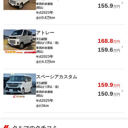
車両本体価格
155.9
万円
(税込)
2023年
年式
0.8万km
走行
アトレー
支払総額
168.8
万円
(税込)(リ済込・追)
車両本体価格
159.6
万円
(税込)
2023年
年式
4.3万km
走行
スペーシアカスタム
支払総額
159.9
万円
(税込)(リ済込・追)
車両本体価格
150.9
万円
(税込)
2025年
年式
3km
走行