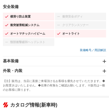
安全装備
横滑り防止装置
衝突安全ボディ
：装備あり
：装備なし
衝突被害軽減システム
クリアランスソナー
：装備あり
：装備なし
オートマチックハイビーム
オートライト
：装備あり
：装備あり
頸部衝撃緩和ヘッドレスト
：装備なし
装備略号／用語解説
基本装備
エアバッグ：運転席/助手席
外装・内装
：装備あり
スライドドア：両面電動
カーナビ：SDナビ
：装備あり
：装備あり
【注】販売は、当店に直接ご来場頂けるお客様を優先させていただきます。◆
お取置きはいたしません。◆在庫の有無をご確認お願いします。※販売は一般
サンルーフ
ABS
TV：フルセグ
：装備なし
：装備あり
：装備あり
のお客様に限ります。
エアコン
Wエアコン
オーディオ
：装備あり
：装備なし
：装備なし
リフトアップ
パワーステアリング
カタログ情報(新車時)
ビジュアル：-／DVD再生
：装備なし
：装備あり
：装備あり