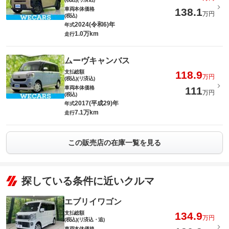
車両本体価格
138.1
万円
(税込)
2024(令和6)年
年式
1.0万km
走行
ムーヴキャンバス
支払総額
118.9
万円
(税込)(リ済込)
車両本体価格
111
万円
(税込)
2017(平成29)年
年式
7.1万km
走行
この販売店の在庫一覧を見る
探している条件に近いクルマ
エブリイワゴン
支払総額
134.9
万円
(税込)(リ済込・追)
車両本体価格