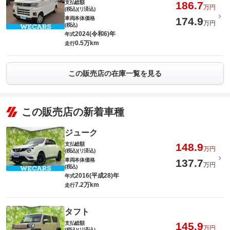
支払総額
186.7
万円
(税込)(リ済込)
車両本体価格
174.9
万円
(税込)
2024(令和6)年
年式
0.5万km
走行
この販売店の在庫一覧を見る
この販売店の新着車種
ジューク
支払総額
148.9
万円
(税込)(リ済込)
車両本体価格
137.7
万円
(税込)
2016(平成28)年
年式
7.2万km
走行
タフト
支払総額
145.9
万円
(税込)(リ済込)