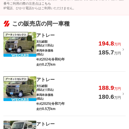
番号ご利用の際の注意点は
こちら
IP電話、ひかり電話からはご利用いただけません。
この販売店の同一車種
アトレー
グーネットセレクト
支払総額
194.8
万円
(税込)(リ済込)
車両本体価格
185.7
万円
(税込)
2024(令和6)年
年式
0.2万km
走行
アトレー
グーネットセレクト
支払総額
188.9
万円
(税込)(リ済込)
車両本体価格
180.6
万円
(税込)
2025(令和7)年
年式
0.5万km
走行
アトレー