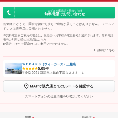
まずは在庫確認・見積り依頼
無料電話でお問い合わせ
お気軽にどうぞ。問合せ後に何度もご連絡が届くことはありません。 メールア
ドレスは販売店に公開されません。
※無料電話をご利用の場合は、販売店へお客様の電話番号が通知されます。無料電話
番号ご利用の際の注意点は
こちら
IP電話、ひかり電話からはご利用いただけません。
詳細はこちら
ＷＥＣＡＲＳ（ウィーカーズ）上越店
5.0
5件
【STEP1】
認証画面でグーネットを友だち追加してから「許可する」ボタンを押
〒942-0051 新潟県上越市下源入２３３－１
します
MAPで販売店までのルートを確認する
【STEP2】
トーク画面で
ボタンをタップして問い合わせを
完了してください。
スマートフォンの位置情報をONにしてください
こちら
装備
販売店