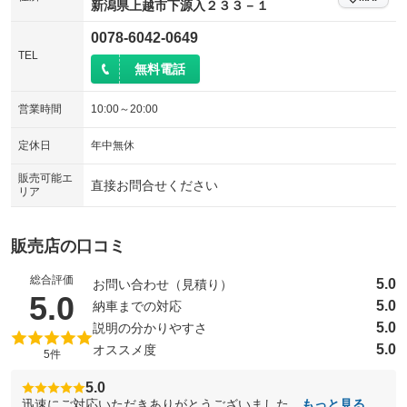
新潟県上越市下源入２３３－１
シートエアコン
全周囲カメラ
：装備なし
：装備なし
0078-6042-0649
サイドカメラ
ルーフレール
TEL
：装備なし
：装備なし
無料電話
エアサスペンション
ヘッドライトウォッシャー
：装備なし
：装備なし
営業時間
10:00～20:00
装備略号／用語解説
定休日
年中無休
販売可能エ
直接お問合せください
リア
販売店の口コミ
総合評価
5.0
お問い合わせ（見積り）
（5点満点中）
5.0
5.0
納車までの対応
5.0
説明の分かりやすさ
5.0
オススメ度
5件
5.0
迅速にご対応いただきありがとうございました。
もっと見る