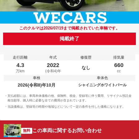
このクルマは2026/07/19まで掲載されていた車輛です。
掲載終了
走行距離
年式
修復歴
排気量
4.3
2022
660
なし
万km
(令和4)年
cc
車検
車体色
2026(令和8)年10月
シャイニングホワイトパール
支払総額には、車両本体価格の他、保険料、税金、登録等に伴う費用、リサイクル預託金
相当額等、購入時に必要な全ての費用が含まれています。
当該価格は、登録等の時期や地域などについて一定の条件を付した価格になります。
この車両に関するお問い合わせ
無料