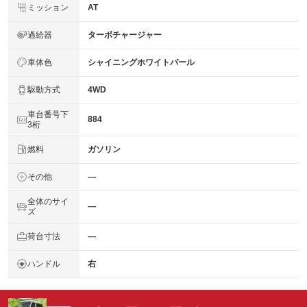
ミッション
AT
過給器
ターボチャージャー
車体色
シャイニングホワイトパール
駆動方式
4WD
車台番号下
884
3桁
燃料
ガソリン
その他
―
全体のサイ
―
ズ
荷台寸法
―
ハンドル
右