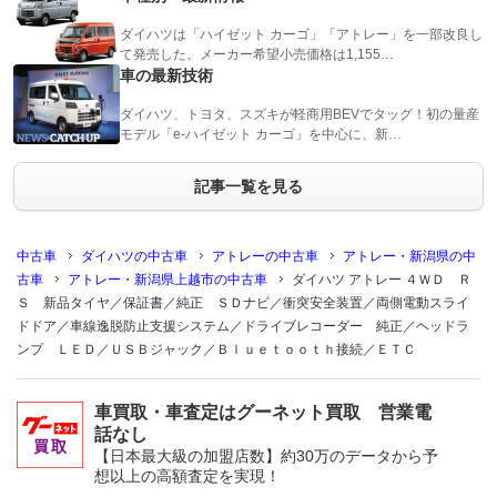
ダイハツは「ハイゼット カーゴ」「アトレー」を一部改良し
て発売した。メーカー希望小売価格は1,155…
車の最新技術
ダイハツ、トヨタ、スズキが軽商用BEVでタッグ！初の量産
モデル「e-ハイゼット カーゴ」を中心に、新…
記事一覧を見る
中古車
ダイハツの中古車
アトレーの中古車
アトレー・新潟県の中
古車
アトレー・新潟県上越市の中古車
ダイハツ アトレー ４ＷＤ Ｒ
Ｓ 新品タイヤ／保証書／純正 ＳＤナビ／衝突安全装置／両側電動スライ
ドドア／車線逸脱防止支援システム／ドライブレコーダー 純正／ヘッドラ
ンプ ＬＥＤ／ＵＳＢジャック／Ｂｌｕｅｔｏｏｔｈ接続／ＥＴＣ
車買取・車査定はグーネット買取 営業電
話なし
【日本最大級の加盟店数】約30万のデータから予
想以上の高額査定を実現！