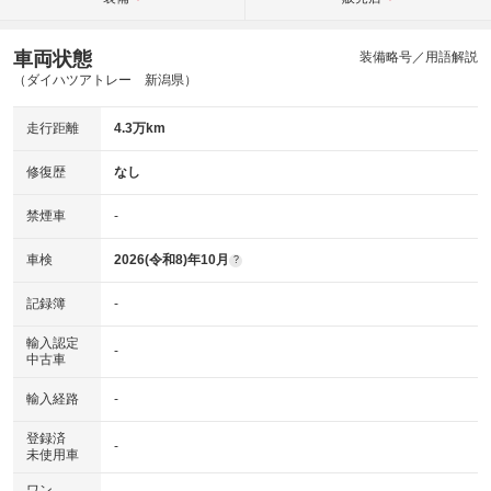
車両状態
装備略号／用語解説
（ダイハツアトレー 新潟県）
走行距離
4.3万km
修復歴
なし
禁煙車
-
車検
2026(令和8)年10月
?
記録簿
-
輸入認定
-
中古車
輸入経路
-
登録済
-
未使用車
ワン