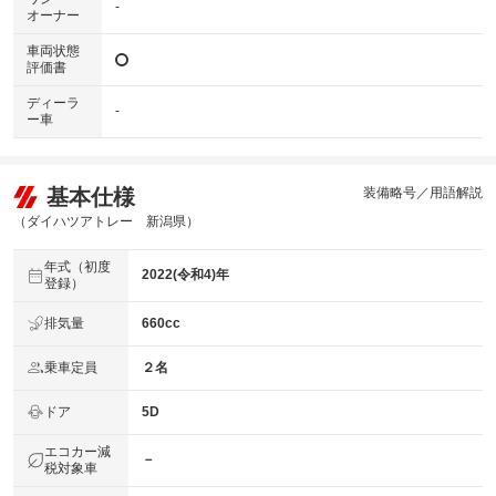
-
オーナー
車両状態
評価書
ディーラ
-
ー車
基本仕様
装備略号／用語解説
（ダイハツアトレー 新潟県）
年式（初度
2022(令和4)年
登録）
排気量
660cc
乗車定員
２名
ドア
5D
エコカー減
－
税対象車