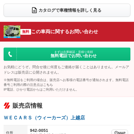
ダウンヒルアシストコントロール
アルミホイール：12インチ
：装備なし
：装備あり
カタログで車種情報を詳しく見る
パワーウィンドウ
盗難防止システム
革シート
ハーフレザーシート
：装備あり
：装備あり
：装備なし
：装備なし
アイドリングストップ
ドライブレコーダー
キーレス
LEDヘッドランプ
：装備あり
：装備あり
：装備あり
：装備あり
この車両に関するお問い合わせ
無料
USB入力端子
Bluetooth接続
HID(キセノンライト)
ポータブルナビ
：装備なし
：装備あり
：装備なし
：装備なし
100V電源
クリーンディーゼル
バックカメラ
ETC
：装備なし
：装備なし
：装備あり
：装備あり
まずは在庫確認・見積り依頼
無料電話でお問い合わせ
センターデフロック
エアロ
スマートキー
：装備なし
：装備なし
：装備なし
レンタカーアップ
展示・試乗車
お気軽にどうぞ。問合せ後に何度もご連絡が届くことはありません。メールア
ローダウン
ランフラットタイヤ
：装備なし
：装備なし
：装備なし
：装備なし
ドレスは販売店に公開されません。
電動格納ミラー
パワーシート
3列シート
：装備あり
※無料電話をご利用の場合は、販売店へお客様の電話番号が通知されます。無料電話
：装備なし
：装備なし
番号ご利用の際の注意点は
こちら
装備略号／用語解説
ベンチシート
フルフラットシート
IP電話、ひかり電話からはご利用いただけません。
：装備なし
：装備なし
チップアップシート
オットマン
：装備なし
：装備なし
販売店情報
電動格納サードシート
シートヒーター
：装備なし
：装備なし
ＷＥＣＡＲＳ（ウィーカーズ）上越店
ウォークスルー
後席モニター
：装備なし
：装備なし
942-0051
電動リアゲート
フロントカメラ
住所
：装備なし
：装備なし
MAP