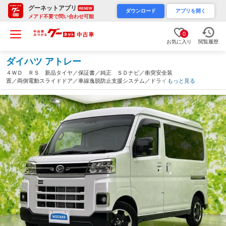
グーネットアプリ
RENEW
ダウンロード
アプリを開く
メアド不要で問い合わせ可能
0
お気に入り
閲覧履歴
ダイハツ アトレー
４ＷＤ ＲＳ 新品タイヤ／保証書／純正 ＳＤナビ／衝突安全装
置／両側電動スライドドア／車線逸脱防止支援システム／ドライブ
もっと見る
レコーダー 純正／ヘッドランプ ＬＥＤ／ＵＳＢジャック／Ｂｌ
ｕｅｔｏｏｔｈ接続／ＥＴＣ（新潟県）