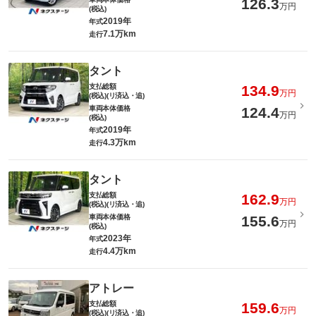
126.3
万円
(税込)
2019年
年式
7.1万km
走行
タント
支払総額
134.9
万円
(税込)(リ済込・追)
車両本体価格
124.4
万円
(税込)
2019年
年式
4.3万km
走行
タント
支払総額
162.9
万円
(税込)(リ済込・追)
車両本体価格
155.6
万円
(税込)
2023年
年式
4.4万km
走行
アトレー
支払総額
159.6
万円
(税込)(リ済込・追)