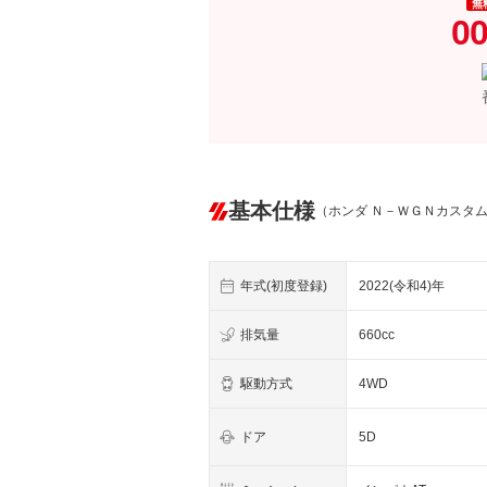
無
00
基本仕様
（ホンダ Ｎ－ＷＧＮカスタ
年式(初度登録)
2022(令和4)年
排気量
660cc
駆動方式
4WD
ドア
5D