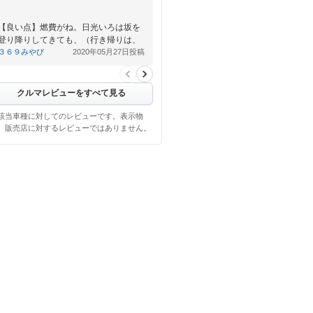
【良い点】燃費がね。日光いろは坂を
登り降りしてきても、（行き帰りは、
一般道の山道）オートクルーズを多用
３６９みやび
2020年05月27日投稿
して行ってこれました。良いです。…
クルマレビューをすべて見る
該当車種に対してのレビューです。表示物
、販売店に対するレビューではありません。