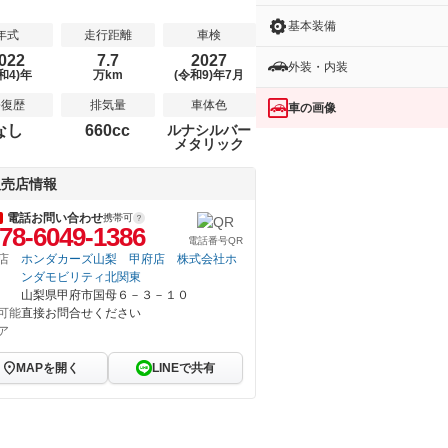
基本装備
年式
走行距離
車検
022
7.7
2027
外装・内装
和4)年
万km
(令和9)年7月
修復歴
排気量
車体色
車の画像
なし
660cc
ルナシルバー
メタリック
販売店情報
電話お問い合わせ
携帯可
78-6049-1386
電話番号QR
店
ホンダカーズ山梨 甲府店 株式会社ホ
ンダモビリティ北関東
山梨県甲府市国母６－３－１０
可能
直接お問合せください
ア
MAPを開く
LINEで共有