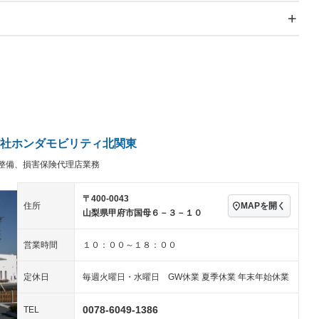
スライドドア
サンルーフ
－
－
Wエアコン
リフトアップ
－
－
TV：フルセグ
パワーステアリング
パワーウィンドウ
／ミュージック
ビジュアル：-／DVD再
アルミホイール：アルミ
生
ホイール
ングストップ
ドライブレコーダー
USB入力端子
－
ハーフレザーシート
キーレス
－
クリーンディーゼル
センターデフロック
－
－
セノンライト)
ポータブルナビ
バックカメラ
－
社ホンダモビリティ北関東
乗車
電動格納ミラー
整備、損害保険代理店業務
スマートキー
ローダウン
－
装備略号／用語解説
ート
3列シート
ベンチシート
－
－
〒400-0043
MAPを開く
住所
山梨県甲府市国母６－３－１０
ップシート
オットマン
電動格納サードシート
－
－
スルー
後席モニター
電動リアゲート
－
－
営業時間
１０：００～１８：００
アコン
全周囲カメラ
サイドカメラ
－
－
定休日
毎週火曜日・水曜日 GW休業 夏季休業 年末年始休業
ペンション
0078-6049-1386
TEL