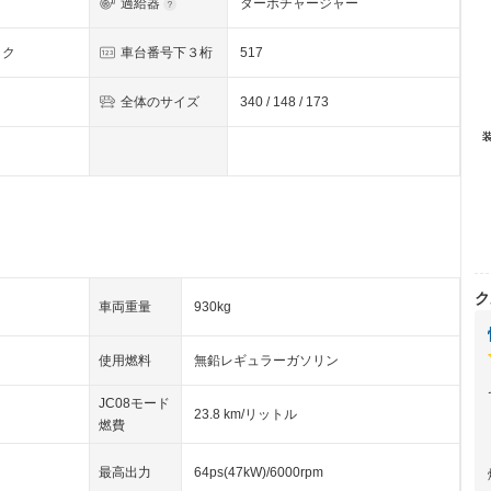
過給器
ターボチャージャー
ック
車台番号下３桁
517
全体のサイズ
340 / 148 / 173
ク
車両重量
930kg
使用燃料
無鉛レギュラーガソリン
JC08モード
23.8 km/リットル
燃費
最高出力
64ps(47kW)/6000rpm