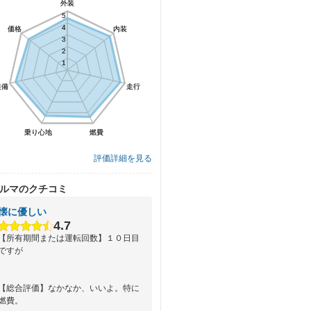
外装
外装
5
5
4
4
価格
価格
内装
内装
3
3
2
2
1
1
装備
装備
走行
走行
乗り心地
乗り心地
燃費
燃費
評価詳細を見る
ルマのクチコミ
懐に優しい
4.7
【所有期間または運転回数】１０日目
ですが
【総合評価】なかなか、いいよ。特に
燃費。