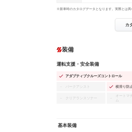
※新車時のカタログデータとなります。実際とは異
カ
装備
運転支援・安全装備
アダプティブクルーズコントロール
パークアシスト
横滑り防
－
オートマ
クリアランスソナー
－
－
ム
基本装備