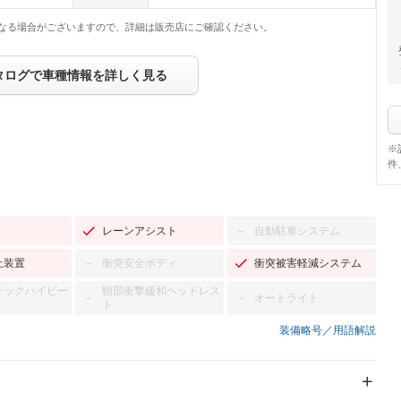
なる場合がございますので、詳細は販売店にご確認ください。
タログで車種情報を詳しく見る
※
件
レーンアシスト
自動駐車システム
－
止装置
衝突安全ボディ
衝突被害軽減システム
－
チックハイビー
頸部衝撃緩和ヘッドレス
オートライト
－
－
ト
装備略号／用語解説