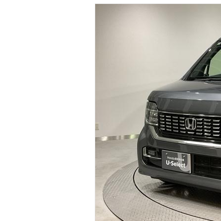
マガジン
車カタログ
自動車ローン
保険
レビュー
価格相場
教習所
用語集