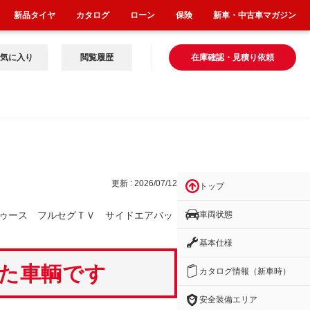
新品タイヤ
カタログ
ローン
保険
新車・中古車マガジン
気に入り
閲覧履歴
在庫確認・見積り依頼
Ｔ
更新 : 2026/07/12
トップ
車両状態
ゥース フルセグＴＶ サイドエアバッ
基本仕様
いた車輌です
カタログ情報（新車時）
安全装備エリア