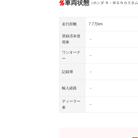
車両状態
（ホンダ Ｎ－ＷＧＮカスタ
走行距離
7.7万km
登録済未使
－
用車
ワンオーナ
－
ー
記録簿
－
輸入経路
－
ディーラー
－
車