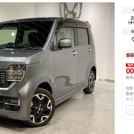
2
(令
無料
00
販売
住所
販売
エリ