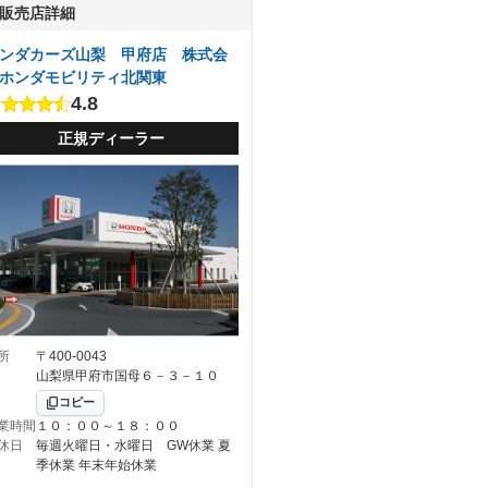
販売店詳細
ンダカーズ山梨 甲府店 株式会
ホンダモビリティ北関東
4.8
正規ディーラー
所
〒400-0043
山梨県甲府市国母６－３－１０
コピー
業時間
１０：００～１８：００
休日
毎週火曜日・水曜日 GW休業 夏
季休業 年末年始休業