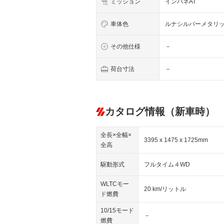
ミッション
インパネAT
車体色
ルナシルバーメタリ
その他仕様
－
荷台寸法
－
カタログ情報（新車時）
全長×全幅×
3395 x 1475 x 1725mm
全高
駆動形式
フルタイム４WD
WLTCモー
20 km/リットル
ド燃費
10/15モード
－
燃費