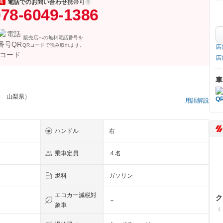
電話でのお問い合わせ
携帯可
料
78-6049-1386
販売店への無料電話番号を
QRコードで読み取れます。
店
店
車
ム 山梨県）
用語解説
ハンドル
右
乗車定員
４名
燃料
ガソリン
エコカー減税対
ク
－
象車
（