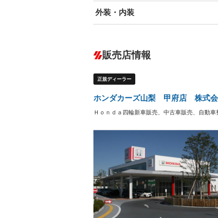
外装・内装
エアバッグ：運転席/助手席/サイド
ABS
エアコン
カーナビ：メモリーナビ他
ダウンヒルアシストコントロール
－
販売店情報
オーディオ：CDまたはCDチェンジャー
サーバー
盗難防止システム
アイドリ
ヘッドライトウォッシャ
革シート
－
－
正規ディーラー
ー
Bluetooth接続
100V電源
－
LEDヘッドランプ
HID(キ
－
ホンダカーズ山梨 甲府店 株式会
レンタカーアップ
展示・試
－
－
Ｈｏｎｄａ四輪新車販売、中古車販売、自動車
ETC
エアロ
－
ランフラットタイヤ
パワーシ
－
－
フルフラットシート
チップア
－
－
シートヒーター
ウォーク
－
フロントカメラ
シートエ
－
－
ルーフレール
エアサス
－
－