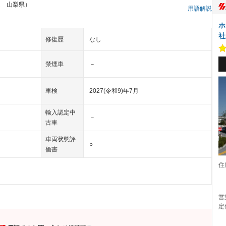
ム 山梨県）
用語解説
ホ
社
修復歴
なし
禁煙車
－
車検
2027(令和9)年7月
輸入認定中
－
古車
車両状態評
○
価書
住
営
定