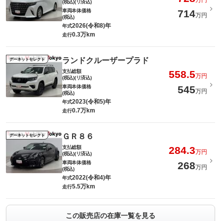
万円
(税込)(リ済込)
車両本体価格
714
万円
(税込)
2026(令和8)年
年式
0.3万km
走行
ランドクルーザープラド
グーネットセレクト
支払総額
558.5
万円
(税込)(リ済込)
車両本体価格
545
万円
(税込)
2023(令和5)年
年式
0.7万km
走行
ＧＲ８６
グーネットセレクト
支払総額
284.3
万円
(税込)(リ済込)
車両本体価格
268
万円
(税込)
2022(令和4)年
年式
5.5万km
走行
この販売店の在庫一覧を見る