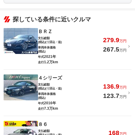
探している条件に近いクルマ
ＢＲＺ
支払総額
279.9
万円
(税込)(リ済込・追)
車両本体価格
267.5
万円
(税込)
2021年
年式
1.2万km
走行
４シリーズ
支払総額
136.9
万円
(税込)(リ済込・追)
車両本体価格
123.7
万円
(税込)
2016年
年式
7.3万km
走行
８６
支払総額
168
万円
(税込)(リ済込・追)