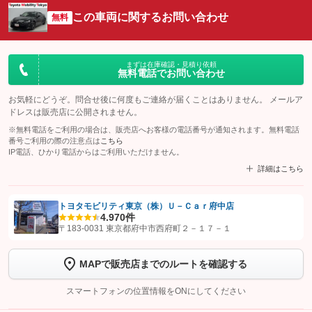
この車両に関するお問い合わせ
無料
まずは在庫確認・見積り依頼
無料電話でお問い合わせ
お気軽にどうぞ。問合せ後に何度もご連絡が届くことはありません。 メールア
ドレスは販売店に公開されません。
※無料電話をご利用の場合は、販売店へお客様の電話番号が通知されます。無料電話
番号ご利用の際の注意点は
こちら
IP電話、ひかり電話からはご利用いただけません。
詳細はこちら
トヨタモビリティ東京（株）Ｕ－Ｃａｒ府中店
4.9
70件
【STEP1】
認証画面でグーネットを友だち追加してから「許可する」ボタンを押
〒183-0031 東京都府中市西府町２－１７－１
します
MAPで販売店までのルートを確認する
【STEP2】
トーク画面で
ボタンをタップして問い合わせを
完了してください。
スマートフォンの位置情報をONにしてください
こちら