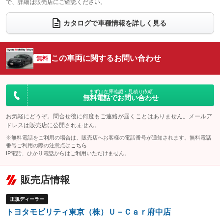
で、詳細は販売店にご確認ください。
ウォークスルー
後席モニター
：装備なし
：装備なし
カタログで車種情報を詳しく見る
電動リアゲート
フロントカメラ
：装備なし
：装備なし
シートエアコン
全周囲カメラ
：装備なし
：装備なし
この車両に関するお問い合わせ
サイドカメラ
無料
ルーフレール
：装備なし
：装備なし
エアサスペンション
ヘッドライトウォッシャー
：装備なし
：装備なし
装備略号／用語解説
まずは在庫確認・見積り依頼
無料電話でお問い合わせ
お気軽にどうぞ。問合せ後に何度もご連絡が届くことはありません。メールア
ドレスは販売店に公開されません。
※無料電話をご利用の場合は、販売店へお客様の電話番号が通知されます。無料電話
番号ご利用の際の注意点は
こちら
IP電話、ひかり電話からはご利用いただけません。
販売店情報
正規ディーラー
トヨタモビリティ東京（株）Ｕ－Ｃａｒ府中店