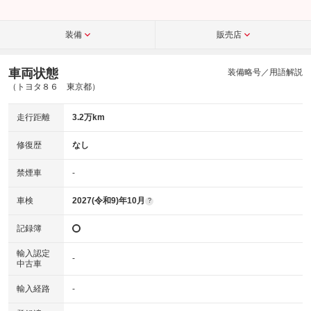
装備
販売店
車両状態
装備略号／用語解説
（トヨタ８６ 東京都）
走行距離
3.2万km
修復歴
なし
禁煙車
-
車検
2027(令和9)年10月
?
記録簿
輸入認定
-
中古車
輸入経路
-