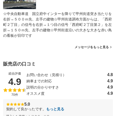
☆中央自動車道 国立府中インターを降りて甲州街道突き当たりを
右折→５００ｍ先、左手の建物☆甲州街道調布方面からは、「西府
町２丁目」の信号を右折→１つ目の信号「西府町２丁目第２」を左
折→１５０ｍ先、左手の建物☆甲州街道沿いの大きな大きな赤い鳥
の看板が目印です
メッセージをもっと見る
販売店の口コミ
総合評価
4.8
お問い合わせ（見積り）
（5点満点中）
4.9
4.9
納車までの対応
4.9
説明の分かりやすさ
4.9
オススメ度
70件
5.0
契約して良かったです。
もっと見る