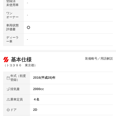
登録済
-
未使用車
ワン
-
オーナー
車両状態
評価書
ディーラ
-
ー車
基本仕様
装備略号／用語解説
（トヨタ８６ 東京都）
年式（初度
2016(平成28)年
登録）
排気量
2000cc
乗車定員
４名
ドア
2D