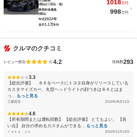
支払総額
1018
万円
(税込)(リ済込・追)
車両本体価格
998
万円
(税込)
2022年
年式
1.1万km
走行
クルマのクチコミ
4.2
293
レビュー総合
投稿数
3.3
【総合評価】 ８６をベースにトヨタ自身がリリースしている
カスタマイズカー。丸型ヘッドライトの顔つきは８６とはま
っ...
もっと見る
工藤貴宏
2015年08月31日
4.6
【所有期間または運転回数】 【総合評価】 とてもよい。 【良
い点】 自分の求めるカスタムができる...
もっと見る
ｔａｋａ．ｙｋ
2016年12月16日