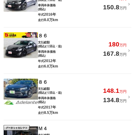
車両本体価格
150.8
万円
(税込)
2016年
年式
8.0万km
走行
８６
支払総額
180
万円
(税込)(リ済込・追)
車両本体価格
167.8
万円
(税込)
2012年
年式
6.0万km
走行
８６
支払総額
148.1
万円
(税込)(リ済込・追)
車両本体価格
134.8
万円
(税込)
2017年
年式
8.5万km
走行
Ｍ４
グーネットセレクト