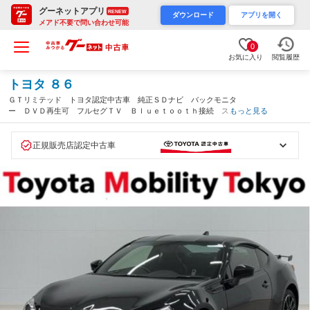
グーネットアプリ
RENEW
ダウンロード
アプリを開く
メアド不要で問い合わせ可能
0
お気に入り
閲覧履歴
トヨタ ８６
ＧＴリミテッド トヨタ認定中古車 純正ＳＤナビ バックモニタ
ー ＤＶＤ再生可 フルセグＴＶ Ｂｌｕｅｔｏｏｔｈ接続 スマ
もっと見る
ートキー アルミホイール ＬＥＤライト 社外マフラー ＥＴ
Ｃ １年間走行無制限保証（東京都）
正規販売店認定中古車