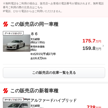
※無料電話をご利用の場合は、販売店へお客様の電話番号が通知されます。無料電話
番号ご利用の際の注意点は
こちら
IP電話、ひかり電話からはご利用いただけません。
この販売店の同一車種
８６
グーネットセレクト
支払総額
175.7
万円
(税込)(リ済込)
車両本体価格
159.8
万円
(税込)
2015(平成27)年
年式
6.8万km
走行
この販売店の在庫一覧を見る
この販売店の新着車種
アルファードハイブリッド
グーネットセレクト
支払総額
728