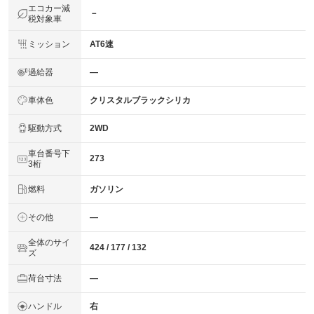
エコカー減
－
税対象車
ミッション
AT6速
過給器
―
車体色
クリスタルブラックシリカ
駆動方式
2WD
車台番号下
273
3桁
燃料
ガソリン
その他
―
全体のサイ
424 / 177 / 132
ズ
荷台寸法
―
ハンドル
右