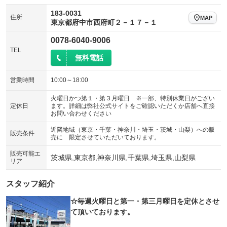
183-0031
住所
MAP
東京都府中市西府町２－１７－１
0078-6040-9006
TEL
無料電話
営業時間
10:00～18:00
火曜日かつ第１・第３月曜日 ※一部、特別休業日がござい
定休日
ます。詳細は弊社公式サイトをご確認いただくか店舗へ直接
お問い合わせください
近隣地域（東京・千葉・神奈川・埼玉・茨城・山梨）への販
販売条件
売に 限定させていただいております。
販売可能エ
茨城県,東京都,神奈川県,千葉県,埼玉県,山梨県
リア
スタッフ紹介
☆毎週火曜日と第一・第三月曜日を定休とさせ
て頂いております。