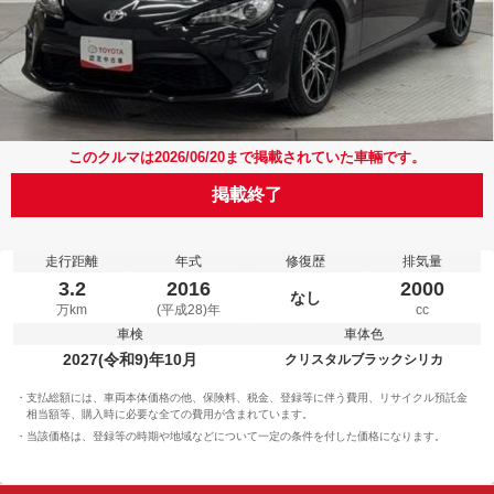
このクルマは2026/06/20まで掲載されていた車輛です。
掲載終了
走行距離
年式
修復歴
排気量
3.2
2016
2000
なし
万km
(平成28)年
cc
車検
車体色
2027(令和9)年10月
クリスタルブラックシリカ
支払総額には、車両本体価格の他、保険料、税金、登録等に伴う費用、リサイクル預託金
相当額等、購入時に必要な全ての費用が含まれています。
当該価格は、登録等の時期や地域などについて一定の条件を付した価格になります。