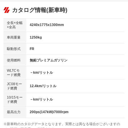
：装備あり
：装備なし
：装備あり
可
リフトアップ
パワーステアリング
カタログ情報(新車時)
：装備なし
：装備あり
ビジュアル：-／DVD再生
：装備あり
ダウンヒルアシストコントロール
：装備なし
アルミホイール：17インチ
全長×全幅
：装備あり
4240x1775x1300mm
×全高
パワーウィンドウ
盗難防止システム
：装備あり
：装備あり
革シート
ハーフレザーシート
：装備なし
：装備なし
車両重量
1250kg
アイドリングストップ
ドライブレコーダー
：装備なし
：装備なし
キーレス
LEDヘッドランプ
：装備あり
：装備あり
USB入力端子
Bluetooth接続
駆動形式
FR
：装備なし
：装備あり
HID(キセノンライト)
ポータブルナビ
：装備なし
：装備なし
100V電源
クリーンディーゼル
使用燃料
無鉛プレミアムガソリン
：装備なし
：装備なし
バックカメラ
ETC
：装備あり
：装備あり
センターデフロック
：装備なし
WLTCモ
エアロ
スマートキー
－km/リットル
：装備なし
：装備あり
ード燃費
レンタカーアップ
展示・試乗車
：装備なし
：装備なし
ローダウン
ランフラットタイヤ
：装備なし
：装備なし
JC08モー
12.4km/リットル
ド燃費
電動格納ミラー
：装備あり
パワーシート
3列シート
：装備なし
：装備なし
10/15モー
装備略号／用語解説
－km/リットル
ド燃費
ベンチシート
フルフラットシート
：装備なし
：装備なし
チップアップシート
オットマン
最高出力
200ps(147kW)/7000rpm
：装備なし
：装備なし
電動格納サードシート
シートヒーター
：装備なし
：装備あり
※新車時のカタログデータとなります。実際とは異なる場合がございますの