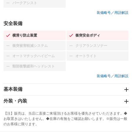
パークアシスト
：装備なし
装備略号／用語解説
安全装備
横滑り防止装置
衝突安全ボディ
：装備あり
：装備あり
衝突被害軽減システム
クリアランスソナー
：装備なし
：装備なし
オートマチックハイビーム
オートライト
：装備なし
：装備なし
頸部衝撃緩和ヘッドレスト
：装備なし
装備略号／用語解説
基本装備
エアバッグ：運転席/助手席/サイド
外装・内装
：装備あり
スライドドア
カーナビ：メモリーナビ他
：装備なし
：装備あり
【注】販売は、当店に直接ご来場頂けるお客様を優先させていただきます。◆
お取置きはいたしません。◆在庫の有無をご確認お願いします。※販売は一般
サンルーフ
ABS
TV：フルセグ
：装備なし
：装備あり
：装備あり
のお客様に限ります。
エアコン
Wエアコン
オーディオ：CDまたはCDチェンジャー／ミュージックプレイヤー接続