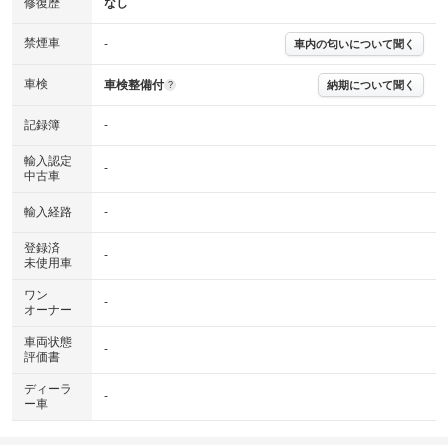
※実際にお渡しする故障診断書につきましては、形式および表示項目が異
修復歴
なし
なる場合がございます。
※グー故障診断書はあくまでも実施時点での診断結果となります。将来に
禁煙車
-
車内の匂いについて聞く
わたり車両状態を担保するものではありませんので、車両情報等の詳細は
各販売店へお問い合わせ下さい。
車検
車検整備付
納期について聞く
?
記録簿
-
輸入認定
-
中古車
輸入経路
-
登録済
-
未使用車
ワン
-
オーナー
車両状態
-
評価書
ディーラ
-
ー車