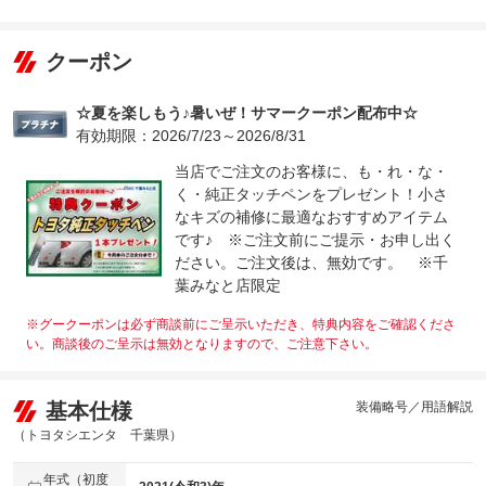
クーポン
☆夏を楽しもう♪暑いぜ！サマークーポン配布中☆
有効期限：2026/7/23～2026/8/31
当店でご注文のお客様に、も・れ・な・
く・純正タッチペンをプレゼント！小さ
なキズの補修に最適なおすすめアイテム
です♪ ※ご注文前にご提示・お申し出く
ださい。ご注文後は、無効です。 ※千
葉みなと店限定
※グークーポンは必ず商談前にご呈示いただき、特典内容をご確認くださ
い。商談後のご呈示は無効となりますので、ご注意下さい。
基本仕様
装備略号／用語解説
（トヨタシエンタ 千葉県）
年式（初度