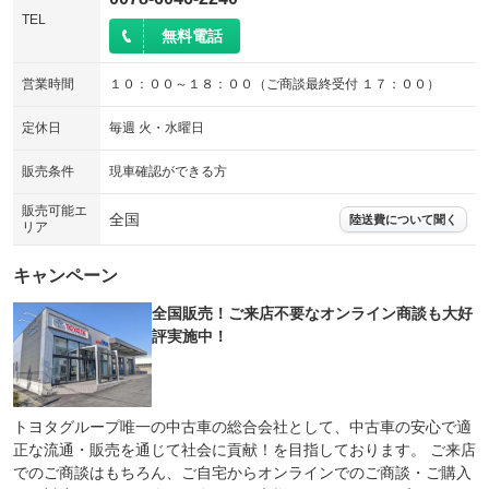
TEL
無料電話
営業時間
１０：００～１８：００（ご商談最終受付 １７：００）
定休日
毎週 火・水曜日
販売条件
現車確認ができる方
販売可能エ
全国
陸送費について聞く
リア
キャンペーン
全国販売！ご来店不要なオンライン商談も大好
評実施中！
トヨタグループ唯一の中古車の総合会社として、中古車の安心で適
正な流通・販売を通じて社会に貢献！を目指しております。 ご来店
でのご商談はもちろん、ご自宅からオンラインでのご商談・ご購入