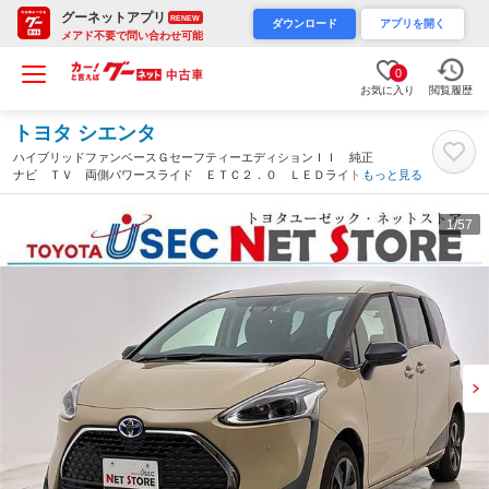
グーネットアプリ
RENEW
ダウンロード
アプリを開く
メアド不要で問い合わせ可能
0
お気に入り
閲覧履歴
トヨタ シエンタ
ハイブリッドファンベースＧセーフティーエディションＩＩ 純正
ナビ ＴＶ 両側パワースライド ＥＴＣ２．０ ＬＥＤライト
もっと見る
バックモニター ドラレコ ＬＫＡ クルコン ブルートゥース
オートエアコン スマートキー シートヒーター（千葉県）
1
/57