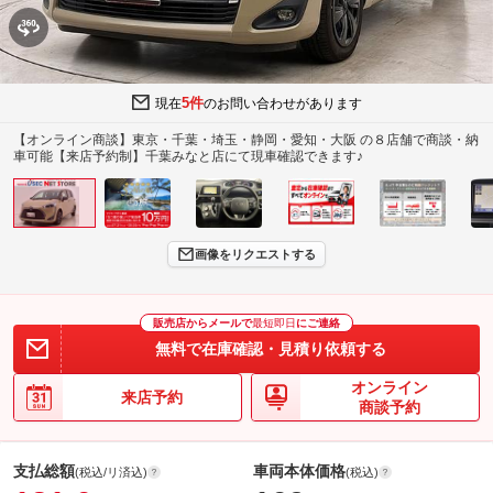
5件
現在
のお問い合わせがあります
【オンライン商談】東京・千葉・埼玉・静岡・愛知・大阪 の８店舗で商談・納
車可能【来店予約制】千葉みなと店にて現車確認できます♪
画像をリクエストする
販売店からメールで
最短即日
にご連絡
無料で在庫確認・見積り依頼する
オンライン
来店予約
商談予約
支払総額
車両本体価格
(税込/リ済込)
(税込)