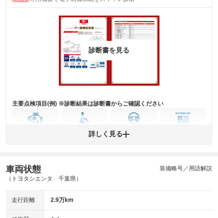
診断書を見る
主要点検項目(例) ※診断結果は診断書からご確認ください
エンジン
トランス
パワー
HV/PHV/EV
詳しく見る
ミッション
ステアリング
車両状態
ABS
エアーバッグ
先進安全装備
その他
装備略号／用語解説
（トヨタシエンタ 千葉県）
※異常がある場合は主要点検項目が赤色になり、異常と表記されます。
※車に装備されていない項目は「-」と表記されます
走行距離
2.9万km
※グー故障診断は保証サービスではございません。購入時は必ず現車をご
確認下さい。