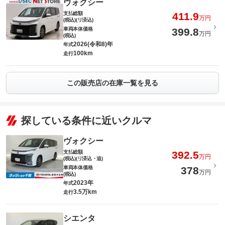
ヴォクシー
支払総額
411.9
万円
(税込)(リ済込)
車両本体価格
399.8
万円
(税込)
2026(令和8)年
年式
100km
走行
この販売店の在庫一覧を見る
探している条件に近いクルマ
ヴォクシー
支払総額
392.5
万円
(税込)(リ済込・追)
車両本体価格
378
万円
(税込)
2023年
年式
3.5万km
走行
シエンタ