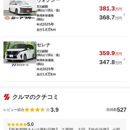
ヴォクシー
支払総額
381.3
万円
(税込)(リ済込・追)
車両本体価格
368.7
万円
(税込)
2025年
年式
1.6万km
走行
セレナ
支払総額
359.9
万円
(税込)(リ済込・追)
車両本体価格
347.8
万円
(税込)
2025年
年式
1.0万km
走行
クルマのクチコミ
3.9
527
レビュー総合
投稿数
5.0
【所有期間または運転回数】 ２週間 ３回 【総合評価】 小型