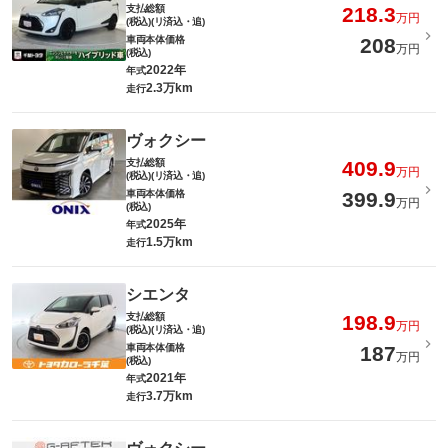
支払総額
218.3
万円
(税込)(リ済込・追)
車両本体価格
208
万円
(税込)
2022年
年式
2.3万km
走行
ヴォクシー
支払総額
409.9
万円
(税込)(リ済込・追)
車両本体価格
399.9
万円
(税込)
2025年
年式
1.5万km
走行
シエンタ
支払総額
198.9
万円
(税込)(リ済込・追)
車両本体価格
187
万円
(税込)
2021年
年式
3.7万km
走行