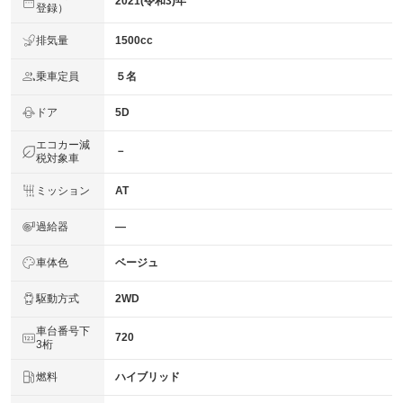
2021(令和3)年
登録）
排気量
1500cc
乗車定員
５名
ドア
5D
エコカー減
－
税対象車
ミッション
AT
過給器
―
車体色
ベージュ
駆動方式
2WD
車台番号下
720
3桁
燃料
ハイブリッド