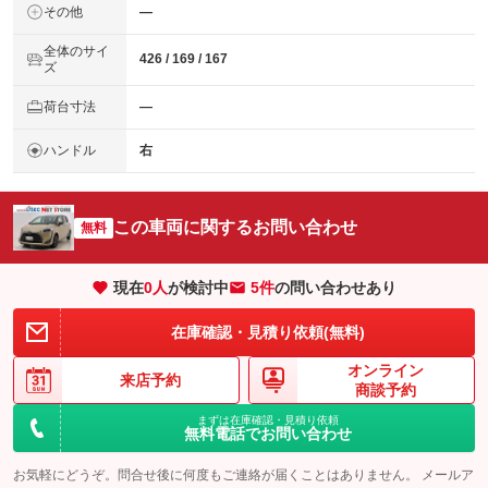
その他
―
全体のサイ
426 / 169 / 167
ズ
荷台寸法
―
ハンドル
右
この車両に関するお問い合わせ
無料
現在
0
人
が検討中
5件
の問い合わせあり
在庫確認・見積り依頼(無料)
オンライン
来店予約
商談予約
まずは在庫確認・見積り依頼
無料電話でお問い合わせ
お気軽にどうぞ。問合せ後に何度もご連絡が届くことはありません。 メールア