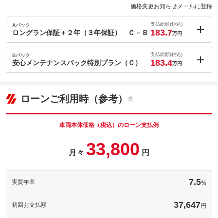
価格変更お知らせメールに登録
支払総額(税込)
Aパック
183.7
ロングラン保証＋２年（３年保証） Ｃ－Ｂ
万円
内：オプシ
2.1
ョン価格
支払総額(税込)
Bパック
万円
183.4
(税込)
安心メンテナンスパック特別プラン（Ｃ）
万円
車両本体価
169
万円
内：オプシ
格
1.8
ョン価格
万円
(税込)
ローンご利用時（参考）
車両本体価
169
万円
格
パック内容
車両本体価格（税込）のローン支払例
安心のロングラン保証は購入する時限定で延長することも可能で
33,800
す♪商談希望店舗や最寄りのディーラーでアフターフォローもでき
パック内容
月々
円
ます♪ぜひ商談希望店舗までご相談ください！
千葉みなと店では、お得な点検・車検パックもご用意しておりま
備考
－
す。詳しくはスタッフまで♪
7.5
実質年率
%
[保証付]：3年・走行無制限
１２カ月点検
保証
延長保証料金は車種・年式によって異なります。お問い合わせ時
車検
にスタッフまでお尋ね下さい。
１年点検、車検整備費用をお安くパックに！案内もスタッフがフ
37,647
初回お支払額
円
備考
ォローしますので安心♪技術力の高いエンジニアが責任を持ってメ
保証項目
-
ンテナンスします。