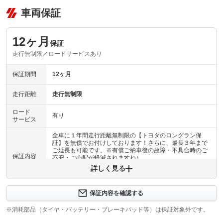
車両保証
12ヶ月
保証
走行無制限／ロードサービスあり
保証期間
12ヶ月
走行距離
走行無制限
ロード
有り
サービス
全車に１年間走行距離無制限の【トヨタのロングラン保
証】を無償でお付けしております！さらに、最長３年まで
ご延長も可能です。※有償ご納車後の故障・不具合時のご
保証内容
不安・ご心配が軽減されますね♪
詳しく見る
保証内容について問い合わせる
計60項目
保証内容を確認する
エンジン／ミッション／ブレーキ／ナビ・エアコン等電装
保証項目
部品 ６０項目約５０００部品ものパーツが保証対象に
※消耗部品（タイヤ・バッテリー・ブレーキパッド等）は保証対象外です。
なります。※消耗品等保証対象外部品あります。詳しくは