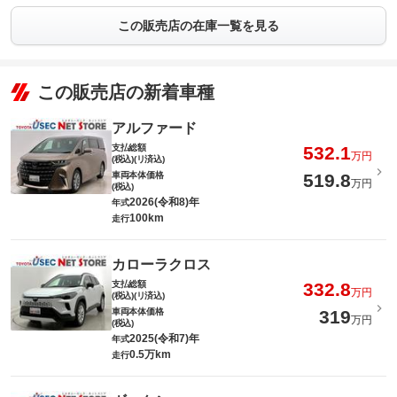
この販売店の在庫一覧を見る
この販売店の新着車種
アルファード
支払総額
532.1
万円
(税込)(リ済込)
車両本体価格
519.8
万円
(税込)
2026(令和8)年
年式
100km
走行
カローラクロス
支払総額
332.8
万円
(税込)(リ済込)
車両本体価格
319
万円
(税込)
2025(令和7)年
年式
0.5万km
走行