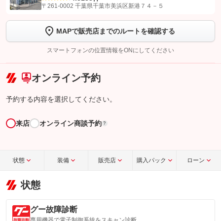
【STEP1】
認証画面でグーネットを友だち追加してから「許可する」ボタンを押
〒261-0002 千葉県千葉市美浜区新港７４－５
します
MAPで販売店までのルートを確認する
【STEP2】
トーク画面で
ボタンをタップして問い合わせを
完了してください。
スマートフォンの位置情報をONにしてください
こちら
オンライン予約
予約する内容を選択してください。
来店
オンライン商談予約
?
状態
装備
販売店
購入パック
ローン
状態
グー故障診断
専用機器で電子制御系統をスキャン診断