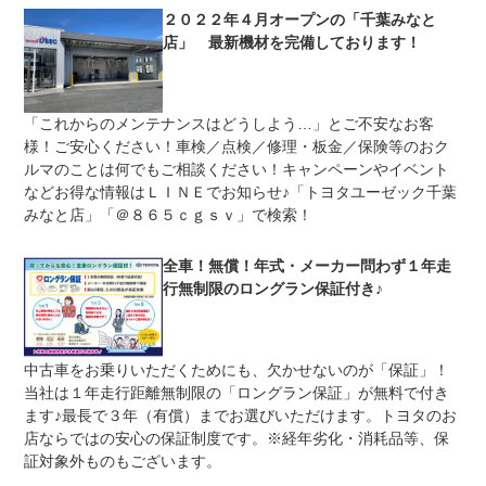
スタッフまで
２０２２年４月オープンの「千葉みなと
修理回数
無制限
店」 最新機材を完備しております！
車両本体価格
上限金額
１回の保証修理につき、保証限度額は車両本体価格までと
なっております。ご相談ください。
「これからのメンテナンスはどうしよう…」とご不安なお客
様！ご安心ください！車検／点検／修理・板金／保険等のおク
免責金
無し
ルマのことは何でもご相談ください！キャンペーンやイベント
保証修理
などお得な情報はＬＩＮＥでお知らせ♪「トヨタユーゼック千葉
-
受付先
みなと店」「＠８６５ｃｇｓｖ」で検索！
整備付 法定12ヶ月または法定24ヶ月点検整備付
法定整備
※車検なし・車検整備付の場合は法定24ヶ月点検整備付
全車！無償！年式・メーカー問わず１年走
※商用車は6ヶ月または12ヶ月点検整備付
行無制限のロングラン保証付き♪
安心のトヨタのディーラー整備♪車両本体価格には納車前の
法定整備
車検整備費用も含まれています！お選びいただける一部の
について
店舗には運輸局指定のサービス工場も併設しています。
中古車をお乗りいただくためにも、欠かせないのが「保証」！
当社は１年走行距離無制限の「ロングラン保証」が無料で付き
ます♪最長で３年（有償）までお選びいただけます。トヨタのお
店ならではの安心の保証制度です。※経年劣化・消耗品等、保
証対象外ものもございます。