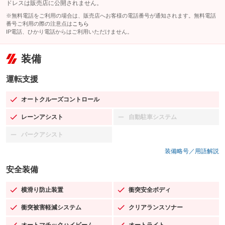
ドレスは販売店に公開されません。
※無料電話をご利用の場合は、販売店へお客様の電話番号が通知されます。無料電話
番号ご利用の際の注意点は
こちら
IP電話、ひかり電話からはご利用いただけません。
装備
運転支援
オートクルーズコントロール
：装備あり
レーンアシスト
自動駐車システム
：装備あり
：装備なし
パークアシスト
：装備なし
装備略号／用語解説
安全装備
横滑り防止装置
衝突安全ボディ
：装備あり
：装備あり
衝突被害軽減システム
クリアランスソナー
：装備あり
：装備あり
オートマチックハイビーム
オートライト