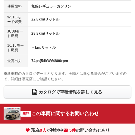
100V電源
クリーンディーゼル
使用燃料
無鉛レギュラーガソリン
：装備なし
：装備なし
バックカメラ
ETC2.0
：装備あり
：装備あり
センターデフロック
：装備なし
WLTCモ
エアロ
スマートキー
22.8km/リットル
：装備なし
：装備あり
ード燃費
レンタカーアップ
展示・試乗車
：装備なし
：装備なし
ローダウン
ランフラットタイヤ
：装備なし
：装備なし
JC08モー
28.8km/リットル
ド燃費
電動格納ミラー
：装備あり
パワーシート
3列シート
：装備なし
：装備なし
10/15モー
装備略号／用語解説
－km/リットル
ド燃費
ベンチシート
フルフラットシート
：装備なし
：装備なし
チップアップシート
オットマン
最高出力
74ps(54kW)/4800rpm
：装備なし
：装備なし
電動格納サードシート
シートヒーター
：装備なし
：装備あり
※新車時のカタログデータとなります。実際とは異なる場合がございますの
で、詳細は販売店にご確認ください。
ウォークスルー
後席モニター
：装備あり
：装備なし
カタログで車種情報を詳しく見る
電動リアゲート
フロントカメラ
：装備なし
：装備なし
シートエアコン
全周囲カメラ
：装備なし
：装備なし
この車両に関するお問い合わせ
サイドカメラ
無料
ルーフレール
：装備なし
：装備なし
エアサスペンション
ヘッドライトウォッシャー
：装備なし
：装備なし
現在
0
人
が検討中
5件
の問い合わせあり
装備略号／用語解説