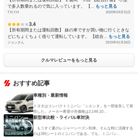
で多人数乗れるので気に入っています。 【...
もっと見る
T.N.Y.H
2020年03月31日
3.4
【所有期間または運転回数】 妹の車ですが買い物に行くときな
どにちょくちょく借りて運転しています。 【総合...
もっと見る
ジョンさん
2015年01月26日
クルマレビューをもっと見る
おすすめ記事
車種別・最新情報
トヨタはコンパクトミニバン「シエンタ」を一部改良して発
売した。メーカー希望小売価格は2,146,10…
新型車比較・ライバル車対決
もうすぐ夏のレジャーシーズン到来。そんな時に活躍する
のは3列シートのミニバンである。でも、ミニバン…