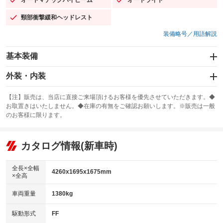
：装備あり
：装備あり
頸部衝撃緩和ヘッドレスト
：装備あり
装備略号／用語解説
基本装備
エアバッグ：運転席/助手席/サイド
外装・内装
：装備あり
スライドドア：両面電動
カーナビ：メモリーナビ他
：装備あり
：装備あり
【注】販売は、当店に直接ご来場頂けるお客様を優先させていただきます。◆
お取置きはいたしません。◆在庫の有無をご確認お願いします。※販売は一般
サンルーフ
ABS
TV：フルセグ
：装備なし
：装備あり
：装備あり
のお客様に限ります。
エアコン
Wエアコン
オーディオ：CDまたはCDチェンジャー／ミュージックプレイヤー接続
：装備あり
：装備なし
：装備あり
可
リフトアップ
パワーステアリング
カタログ情報(新車時)
：装備なし
：装備あり
ビジュアル：-／DVD再生
：装備あり
ダウンヒルアシストコントロール
：装備なし
アルミホイール
全長×全幅
：装備なし
4260x1695x1675mm
×全高
パワーウィンドウ
盗難防止システム
：装備あり
：装備あり
革シート
ハーフレザーシート
：装備なし
：装備なし
車両重量
1380kg
アイドリングストップ
ドライブレコーダー
：装備あり
：装備あり
キーレス
LEDヘッドランプ
：装備あり
：装備あり
USB入力端子
Bluetooth接続
駆動形式
FF
：装備なし
：装備あり
HID(キセノンライト)
ポータブルナビ
：装備なし
：装備なし