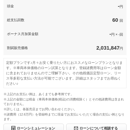
-
頭金
円
無制限。車両本体価格。
修理回数・
１回の保証修理につき、保証限度額は車両本体価格までとなって
保証
基本支払総額と同じ
上限金額
おります。ご相談ください。
60
総支払回数
回
保証項目
-
免責金
無し
-
修理回数・
ボーナス月加算金額
保証修理受
円 × -回
-
-
上限金額
付先
ロードサー
免責金
-
2,031,847
割賦販売価格
有り
円
ビスの有無
保証修理受
-
付先
定額プランです♪月々お安く乗りたい方におススメなローンプランとなりま
このパックの見積もり依頼（無料）
す。※車両本体価格のローン試算となります。登録諸費用等はローン金額
ロードサー
-
ビスの有無
に含まれておりませんのでご理解下さい。その他残価設定型ローン、リー
ス等多彩な支払い方法が可能でございます。詳細はスタッフまでお尋ねく
ださい♪
このパックの見積もり依頼（無料）
※上記のお支払い例は、あくまでも参考例です。
※上記の金額には税金（車両本体価格(税込)の消費税除く）とその他諸費用は含まれ
ておりません。
※詳しくは、各販売店までお問い合わせください。
※諸費用（12.6万円）を登録時までに現金でお支払いいただく場合の支払い例となり
ます。
ローンシミュレーション
ローンについて相談する