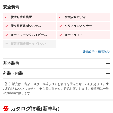
安全装備
横滑り防止装置
衝突安全ボディ
：装備あり
：装備あり
衝突被害軽減システム
クリアランスソナー
：装備あり
：装備あり
オートマチックハイビーム
オートライト
：装備あり
：装備あり
頸部衝撃緩和ヘッドレスト
：装備なし
装備略号／用語解説
基本装備
エアバッグ：運転席/助手席/サイド
外装・内装
：装備あり
スライドドア
カーナビ：メモリーナビ他
：装備なし
：装備あり
【注】販売は、当店に直接ご来場頂けるお客様を優先させていただきます。◆
お取置きはいたしません。◆在庫の有無をご確認お願いします。※販売は一般
サンルーフ
ABS
TV：フルセグ
：装備なし
：装備あり
：装備あり
のお客様に限ります。
エアコン
Wエアコン
オーディオ：CDまたはCDチェンジャー／ミュージックプレイヤー接続
：装備あり
：装備なし
：装備あり
可／ミュージックサーバー
リフトアップ
パワーステアリング
カタログ情報(新車時)
：装備なし
：装備あり
ビジュアル：-／DVD再生
：装備あり