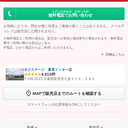
まずは在庫確認・見積り依頼
無料電話でお問い合わせ
お気軽にどうぞ。問合せ後に何度もご連絡が届くことはありません。 メールア
ドレスは販売店に公開されません。
※無料電話をご利用の場合は、販売店へお客様の電話番号が通知されます。無料電話
番号ご利用の際の注意点は
こちら
IP電話、ひかり電話からはご利用いただけません。
詳細はこちら
ネクステージ 富里インター店
4.6
15件
【STEP1】
認証画面でグーネットを友だち追加してから「許可する」ボタンを押
〒286-0221 千葉県富里市七栄５２５－２９２
します
MAPで販売店までのルートを確認する
【STEP2】
トーク画面で
ボタンをタップして問い合わせを
完了してください。
スマートフォンの位置情報をONにしてください
こちら
装備
販売店