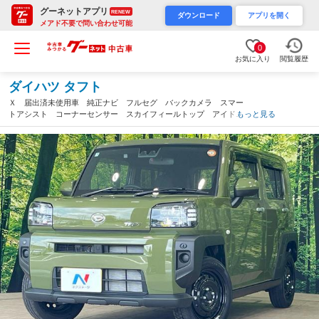
グーネットアプリ
RENEW
ダウンロード
アプリを開く
メアド不要で問い合わせ可能
0
お気に入り
閲覧履歴
ダイハツ タフト
Ｘ 届出済未使用車 純正ナビ フルセグ バックカメラ スマー
トアシスト コーナーセンサー スカイフィールトップ アイドリ
もっと見る
ングストップ ＬＥＤヘッドライト オートライト スマートキ
ー 電動パーキングブレーキ（千葉県）