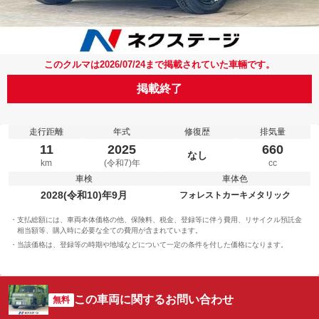
このクルマは2026/07/24まで掲載されていた車輛です。
掲載終了
走行距離
年式
修復歴
排気量
11
2025
660
なし
km
(令和7)年
cc
車検
車体色
2028(令和10)年9月
フォレストカーキメタリック
支払総額には、車両本体価格の他、保険料、税金、登録等に伴う費用、リサイクル預託金
相当額等、購入時に必要な全ての費用が含まれています。
当該価格は、登録等の時期や地域などについて一定の条件を付した価格になります。
この車両に関するお問い合わせ
無料