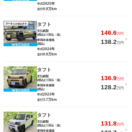
2025年
年式
0.9万km
走行
タフト
グーネットセレクト
支払総額
146.6
万円
(税込)(リ済込・追)
車両本体価格
138.2
万円
(税込)
2024年
年式
0.9万km
走行
タフト
支払総額
136.9
万円
(税込)(リ済込・追)
車両本体価格
128.2
万円
(税込)
2023年
年式
3.7万km
走行
タフト
支払総額
131.8
万円
(税込)(リ済込・追)
車両本体価格