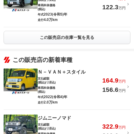
車両本体価格
122.3
万円
(税込)
2023(令和5)年
年式
4.0万km
走行
この販売店の在庫一覧を見る
この販売店の新着車種
Ｎ－ＶＡＮ＋スタイル
支払総額
164.9
万円
(税込)(リ済込)
車両本体価格
156.6
万円
(税込)
2022(令和4)年
年式
2.0万km
走行
ジムニーノマド
支払総額
322.9
万円
(税込)(リ済込)
車両本体価格