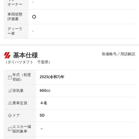
-
オーナー
車両状態
評価書
ディーラ
-
ー車
基本仕様
装備略号／用語解説
（ダイハツタフト 千葉県）
年式（初度
2025(令和7)年
登録）
排気量
660cc
乗車定員
４名
ドア
5D
エコカー減
－
税対象車