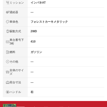
ミッション
インパネAT
過給器
―
車体色
フォレストカーキメタリック
駆動方式
2WD
車台番号下
410
3桁
燃料
ガソリン
その他
―
全体のサイ
―
ズ
荷台寸法
―
ハンドル
右