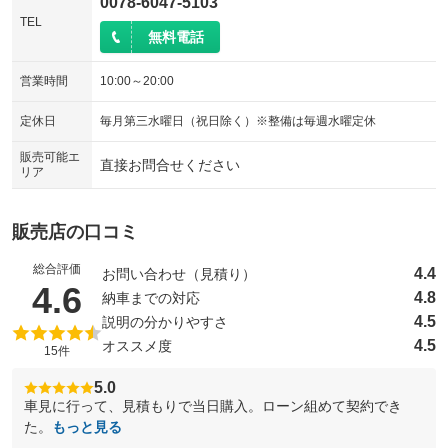
0078-6047-5103
TEL
無料電話
営業時間
10:00～20:00
定休日
毎月第三水曜日（祝日除く）※整備は毎週水曜定休
販売可能エ
直接お問合せください
リア
販売店の口コミ
総合評価
4.4
お問い合わせ（見積り）
（5点満点中）
4.6
4.8
納車までの対応
4.5
説明の分かりやすさ
4.5
オススメ度
15件
5.0
車見に行って、見積もりで当日購入。ローン組めて契約でき
た。
もっと見る