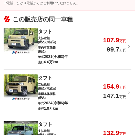
IP電話、ひかり電話からはご利用いただけません。
この販売店の同一車種
タフト
支払総額
107.9
万円
(税込)(リ済込)
車両本体価格
99.7
万円
(税込)
2021(令和3)年
年式
6.6万km
走行
タフト
支払総額
154.9
万円
(税込)(リ済込)
車両本体価格
147.1
万円
(税込)
2024(令和6)年
年式
1.8万km
走行
タフト
支払総額
132.9
万円
(税込)(リ済込)