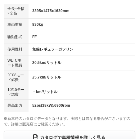
ダウンヒルアシストコントロール
：装備なし
アルミホイール
全長×全幅
：装備なし
3395x1475x1630mm
×全高
パワーウィンドウ
盗難防止システム
：装備あり
：装備あり
革シート
ハーフレザーシート
：装備なし
：装備なし
車両重量
830kg
アイドリングストップ
ドライブレコーダー
：装備あり
：装備なし
キーレス
LEDヘッドランプ
：装備あり
：装備あり
USB入力端子
Bluetooth接続
駆動形式
FF
：装備あり
：装備あり
HID(キセノンライト)
ポータブルナビ
：装備なし
：装備なし
100V電源
クリーンディーゼル
使用燃料
無鉛レギュラーガソリン
：装備なし
：装備なし
バックカメラ
ETC
：装備あり
：装備なし
センターデフロック
：装備なし
WLTCモ
エアロ
スマートキー
20.5km/リットル
：装備なし
：装備あり
ード燃費
レンタカーアップ
展示・試乗車
：装備なし
：装備なし
ローダウン
ランフラットタイヤ
：装備なし
：装備なし
JC08モー
25.7km/リットル
ド燃費
電動格納ミラー
：装備あり
パワーシート
3列シート
：装備なし
：装備なし
10/15モー
装備略号／用語解説
－km/リットル
ド燃費
ベンチシート
フルフラットシート
：装備なし
：装備なし
チップアップシート
オットマン
最高出力
52ps(38kW)/6900rpm
：装備なし
：装備なし
電動格納サードシート
シートヒーター
：装備なし
：装備なし
※新車時のカタログデータとなります。実際とは異なる場合がございますの
で、詳細は販売店にご確認ください。
ウォークスルー
後席モニター
：装備なし
：装備なし
カタログで車種情報を詳しく見る
電動リアゲート
フロントカメラ