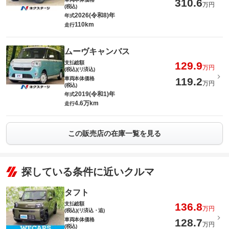
310.6
万円
(税込)
2026(令和8)年
年式
110km
走行
ムーヴキャンバス
支払総額
129.9
万円
(税込)(リ済込)
車両本体価格
119.2
万円
(税込)
2019(令和1)年
年式
4.6万km
走行
この販売店の在庫一覧を見る
探している条件に近いクルマ
タフト
支払総額
136.8
万円
(税込)(リ済込・追)
車両本体価格
128.7
万円
(税込)