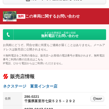
：装備なし
：装備なし
シートエアコン
全周囲カメラ
：装備なし
：装備なし
この車両に関するお問い合わせ
サイドカメラ
無料
ルーフレール
：装備なし
：装備なし
エアサスペンション
ヘッドライトウォッシャー
：装備なし
：装備なし
装備略号／用語解説
まずは在庫確認・見積り依頼
無料電話でお問い合わせ
お気軽にどうぞ。問合せ後に何度もご連絡が届くことはありません。メールア
ドレスは販売店に公開されません。
※無料電話をご利用の場合は、販売店へお客様の電話番号が通知されます。無料電話
番号ご利用の際の注意点は
こちら
IP電話、ひかり電話からはご利用いただけません。
販売店情報
ネクステージ 富里インター店
286-0221
住所
MAP
千葉県富里市七栄５２５－２９２