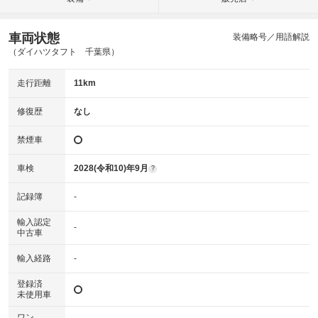
車両状態
装備略号／用語解説
（ダイハツタフト 千葉県）
走行距離
11km
修復歴
なし
禁煙車
車検
2028(令和10)年9月
?
記録簿
-
輸入認定
-
中古車
輸入経路
-
登録済
未使用車
ワン