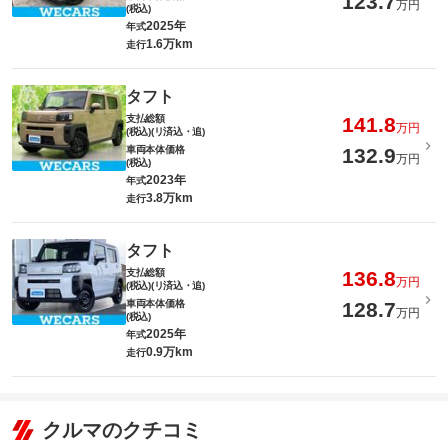
123.7
万円
(税込)
2025年
年式
1.6万km
走行
タフト
支払総額
141.8
万円
(税込)(リ済込・追)
車両本体価格
132.9
万円
(税込)
2023年
年式
3.8万km
走行
タフト
支払総額
136.8
万円
(税込)(リ済込・追)
車両本体価格
128.7
万円
(税込)
2025年
年式
0.9万km
走行
クルマのクチコミ