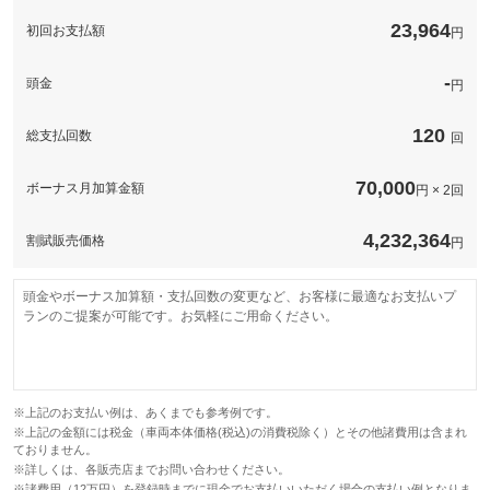
このパックの見積もり依頼（無料）
23,964
初回お支払額
円
-
頭金
円
120
総支払回数
回
70,000
ボーナス月加算金額
円 × 2回
4,232,364
割賦販売価格
円
頭金やボーナス加算額・支払回数の変更など、お客様に最適なお支払いプ
ランのご提案が可能です。お気軽にご用命ください。
※上記のお支払い例は、あくまでも参考例です。
※上記の金額には税金（車両本体価格(税込)の消費税除く）とその他諸費用は含まれ
ておりません。
※詳しくは、各販売店までお問い合わせください。
※諸費用（12万円）を登録時までに現金でお支払いいただく場合の支払い例となりま