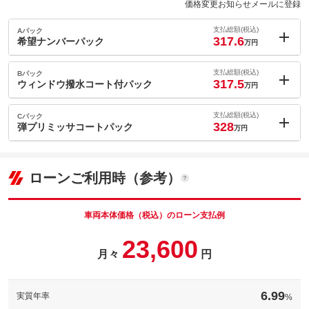
価格変更お知らせメールに登録
支払総額(税込)
Aパック
317.6
希望ナンバーパック
万円
内：オプシ
1.7
ョン価格
支払総額(税込)
Bパック
万円
317.5
(税込)
ウィンドウ撥水コート付パック
万円
車両本体価
303.9
万円
内：オプシ
格
1.6
ョン価格
支払総額(税込)
Cパック
万円
328
(税込)
弾プリミッサコートパック
万円
車両本体価
303.9
万円
内：オプシ
格
パック内容
12.1
ョン価格
万円
(税込)
ローンご利用時（参考）
車両本体価
303.9
万円
格
パック内容
備考
－
車両本体価格（税込）のローン支払例
パック内容
23,600
このパックの見積もり依頼（無料）
備考
－
月々
円
このパックの見積もり依頼（無料）
備考
－
6.99
実質年率
%