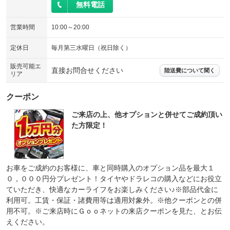
無料電話
営業時間
10:00～20:00
定休日
毎月第三水曜日（祝日除く）
販売可能エ
直接お問合せください
陸送費について聞く
リア
クーポン
ご来店の上、他オプションと併せてご成約頂い
た方限定！
お車をご成約のお客様に、車と同時購入のオプション品を最大１
０，０００円分プレゼント！タイヤやドラレコの購入などにお役立
ていただき、快適なカーライフをお楽しみください♪※部品代金に
利用可。工賃・保証・諸費用等は適用対象外。※他クーポンとの併
用不可。※ご来店時にＧｏｏネットの来店クーポンを見た、とお伝
えください。