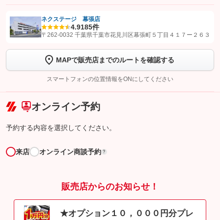
ネクステージ 幕張店
4.9
185件
【STEP1】
認証画面でグーネットを友だち追加してから「許可する」ボタンを押
〒262-0032 千葉県千葉市花見川区幕張町５丁目４１７ー２６３
します
MAPで販売店までのルートを確認する
【STEP2】
トーク画面で
ボタンをタップして問い合わせを
完了してください。
スマートフォンの位置情報をONにしてください
こちら
オンライン予約
予約する内容を選択してください。
来店
オンライン商談予約
?
販売店からのお知らせ！
★オプション１０，０００円分プレ