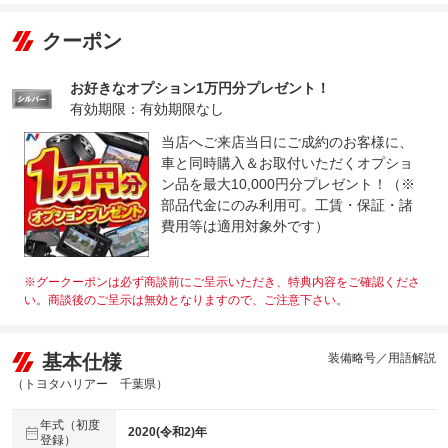
クーポン
お好きなオプション1万円分プレゼント！
有効期限：有効期限なし
当店へご来店当日にご成約のお客様に、
車と同時購入＆お取付いただくオプショ
ン品を最大10,000円分プレゼント！（※
部品代金にのみ利用可。工賃・保証・諸
費用等は適用対象外です）
※グークーポンは必ず商談前にご呈示いただき、特典内容をご確認くださ
い。商談後のご呈示は無効となりますので、ご注意下さい。
基本仕様
装備略号／用語解説
（トヨタハリアー 千葉県）
年式（初度
2020(令和2)年
登録）