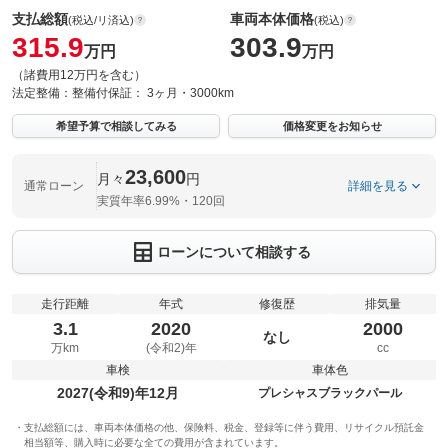
支払総額
車両本体価格
(税込/リ済込)
(税込)
315.9
303.9
万円
万円
（諸費用12万円を含む）
法定整備：
整備付
保証：
3ヶ月・3000km
希望予算で相談してみる
価格変更をお知らせ
23,600
月々
円
通常ローン
詳細を見る
実質年率6.99%・120回
ローンについて相談する
走行距離
年式
修復歴
排気量
3.1
2020
2000
なし
万km
(令和2)年
cc
車検
車体色
2027(令和9)年12月
プレシャスブラックパール
支払総額には、車両本体価格の他、保険料、税金、登録等に伴う費用、リサイクル預託金
相当額等、購入時に必要な全ての費用が含まれています。