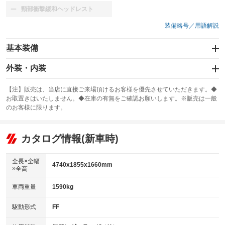
頸部衝撃緩和ヘッドレスト
：装備なし
装備略号／用語解説
基本装備
エアバッグ：運転席/助手席/サイド
外装・内装
：装備あり
スライドドア
カーナビ：メモリーナビ他
：装備なし
：装備あり
【注】販売は、当店に直接ご来場頂けるお客様を優先させていただきます。◆
お取置きはいたしません。◆在庫の有無をご確認お願いします。※販売は一般
サンルーフ
ABS
TV：フルセグ
：装備なし
：装備あり
：装備あり
のお客様に限ります。
エアコン
Wエアコン
オーディオ
：装備あり
：装備なし
：装備なし
リフトアップ
パワーステアリング
カタログ情報(新車時)
ビジュアル
：装備なし
：装備あり
：装備なし
ダウンヒルアシストコントロール
アルミホイール：19インチ
：装備なし
：装備あり
全長×全幅
4740x1855x1660mm
×全高
パワーウィンドウ
盗難防止システム
革シート
ハーフレザーシート
：装備あり
：装備あり
：装備あり
：装備なし
車両重量
1590kg
アイドリングストップ
ドライブレコーダー
キーレス
LEDヘッドランプ
：装備あり
：装備あり
：装備あり
：装備あり
USB入力端子
Bluetooth接続
駆動形式
FF
HID(キセノンライト)
ポータブルナビ
：装備なし
：装備あり
：装備なし
：装備なし
100V電源
クリーンディーゼル