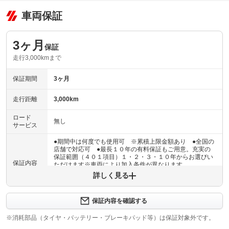
車両保証
3ヶ月
保証
走行3,000kmまで
保証期間
3ヶ月
走行距離
3,000km
ロード
無し
サービス
●期間中は何度でも使用可 ※累積上限金額あり ●全国の
店舗で対応可 ●最長１０年の有料保証もご用意。充実の
保証範囲（４０１項目）１・２・３・１０年からお選びい
保証内容
ただけます※車両により加入条件が異なります
詳しく見る
保証内容について問い合わせる
３ヶ月・３０００ｋｍ以内ならエンジン、トランスミッシ
保証内容を確認する
保証項目
ョン、ハイブリッド、ステアリング、ブレーキの各機構に
おける主要項目を無償修理（または交換）いたします。
※消耗部品（タイヤ・バッテリー・ブレーキパッド等）は保証対象外です。