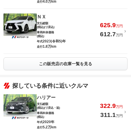
4.0万km
走行
ＮＸ
支払総額
625.9
万円
(税込)(リ済込)
車両本体価格
612.7
万円
(税込)
2023(令和5)年
年式
1.8万km
走行
この販売店の在庫一覧を見る
探している条件に近いクルマ
ハリアー
支払総額
322.9
万円
(税込)(リ済込・追)
車両本体価格
311.1
万円
(税込)
2020年
年式
5.2万km
走行