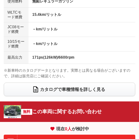
バックカメラ
ETC2.0
使用燃料
無鉛レギュラーガソリン
：装備なし
：装備なし
：装備あり
：装備あり
センターデフロック
エアロ
スマートキー
：装備なし
WLTCモ
：装備なし
：装備あり
15.4km/リットル
ード燃費
レンタカーアップ
展示・試乗車
ローダウン
ランフラットタイヤ
：装備なし
：装備なし
：装備なし
：装備なし
JC08モー
－km/リットル
ド燃費
電動格納ミラー
パワーシート
3列シート
：装備あり
：装備あり
：装備なし
10/15モー
装備略号／用語解説
－km/リットル
ベンチシート
フルフラットシート
ド燃費
：装備なし
：装備なし
チップアップシート
オットマン
：装備なし
：装備なし
最高出力
171ps(126kW)/6600rpm
電動格納サードシート
シートヒーター
：装備なし
：装備なし
※新車時のカタログデータとなります。実際とは異なる場合がございますの
で、詳細は販売店にご確認ください。
ウォークスルー
後席モニター
：装備なし
：装備なし
電動リアゲート
フロントカメラ
カタログで車種情報を詳しく見る
：装備あり
：装備なし
シートエアコン
全周囲カメラ
：装備なし
：装備なし
サイドカメラ
ルーフレール
この車両に関するお問い合わせ
：装備なし
無料
：装備なし
エアサスペンション
ヘッドライトウォッシャー
：装備なし
：装備なし
現在
0
人
が検討中
装備略号／用語解説