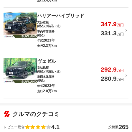
3.4万km
走行
ハリアーハイブリッド
支払総額
347.9
万円
(税込)(リ済込・追)
車両本体価格
331.3
万円
(税込)
2023年
年式
2.3万km
走行
ヴェゼル
支払総額
292.9
万円
(税込)(リ済込・追)
車両本体価格
280.9
万円
(税込)
2023年
年式
2.0万km
走行
クルマのクチコミ
4.1
265
レビュー総合
投稿数