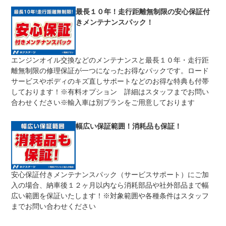
修理回数
無制限
最長１０年！走行距離無制限の安心保証付
きメンテナンスパック！
車両本体価格
期間中は何度でも修理可能！修理金額は車両本体価格の１
上限金額
００％までしっかり保証します。車両本体価格５０万円以
下の場合は５０万円まで保証します。
エンジンオイル交換などのメンテナンスと最長１０年・走行距
無し
離無制限の修理保証が一つになったお得なパックです。ロード
免責金
保証修理の対象となる場合は、お客様の費用負担は一切ご
ざいません。
サービスやボディのキズ直しサポートなどのお得な特典も付帯
しております！※有料オプション 詳細はスタッフまでお問い
全国のネクステージで受付可能！ご遠方でネクステージに
保証修理
持ち込めないお客様も保証修理はお受け頂けます。詳細
合わせください※輸入車は別プランをご用意しております
受付先
は、スタッフまでお気軽にお尋ねください。
整備付 法定12ヶ月または法定24ヶ月点検整備付
幅広い保証範囲！消耗品も保証！
法定整備
※車検なし・車検整備付の場合は法定24ヶ月点検整備付
※商用車は6ヶ月または12ヶ月点検整備付
１．契約後～納車までに法定点検を実施致します。 ２．
法定整備
支払総額に整備代金を含んでおります。 ３．点検記録簿
について
が発行されます。
安心保証付きメンテナンスパック（サービスサポート）にご加
入の場合、納車後１２ヶ月以内なら消耗部品や社外部品まで幅
広い範囲を保証いたします！※対象範囲や各種条件はスタッフ
までお問い合わせください