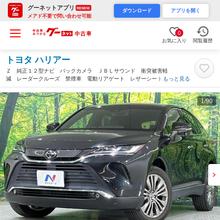
グーネットアプリ
RENEW
ダウンロード
アプリを開く
メアド不要で問い合わせ可能
0
お気に入り
閲覧履歴
トヨタ ハリアー
Ｚ 純正１２型ナビ バックカメラ ＪＢＬサウンド 衝突被害軽
減 レーダークルーズ 禁煙車 電動リアゲート レザーシート
もっと見る
パワーシート ドラレコ コーナーセンサー スマートキー ＬＥ
Ｄヘッド ＥＴＣ２．０（千葉県）
1
/90