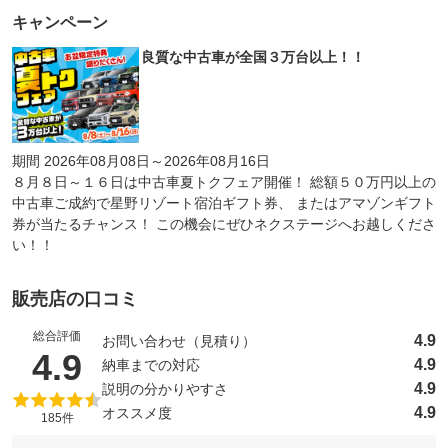
キャンペーン
良質な中古車が全国３万台以上！！
期間 2026年08月08日～2026年08月16日
８月８日～１６日は中古車夏トクフェア開催！ 総額５０万円以上の
中古車ご成約で星野リゾート宿泊ギフト券、 またはアマゾンギフト
券が当たるチャンス！ この機会にぜひネクステージへお越しくださ
い！！
販売店の口コミ
総合評価
4.9
お問い合わせ（見積り）
（5点満点中）
4.9
4.9
納車までの対応
4.9
説明の分かりやすさ
4.9
オススメ度
185件