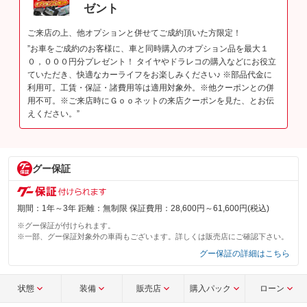
ゼント
ご来店の上、他オプションと併せてご成約頂いた方限定！
”お車をご成約のお客様に、車と同時購入のオプション品を最大１
０，０００円分プレゼント！ タイヤやドラレコの購入などにお役立
ていただき、快適なカーライフをお楽しみください♪ ※部品代金に
利用可。工賃・保証・諸費用等は適用対象外。※他クーポンとの併
用不可。※ご来店時にＧｏｏネットの来店クーポンを見た、とお伝
えください。”
グー保証
期間：1年～3年 距離：無制限 保証費用：28,600円～61,600円(税込)
※グー保証が付けられます。
※一部、グー保証対象外の車両もございます。詳しくは販売店にご確認下さい。
グー保証の詳細はこちら
状態
装備
販売店
購入パック
ローン