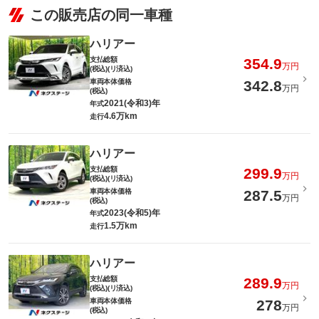
この販売店の同一車種
ハリアー
支払総額
354.9
万円
(税込)(リ済込)
車両本体価格
342.8
万円
(税込)
2021(令和3)年
年式
4.6万km
走行
ハリアー
支払総額
299.9
万円
(税込)(リ済込)
車両本体価格
287.5
万円
(税込)
2023(令和5)年
年式
1.5万km
走行
ハリアー
支払総額
289.9
万円
(税込)(リ済込)
車両本体価格
278
万円
(税込)