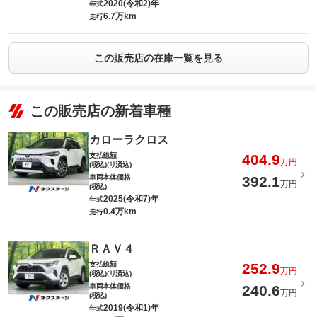
2020(令和2)年
年式
6.7万km
走行
この販売店の在庫一覧を見る
この販売店の新着車種
カローラクロス
支払総額
404.9
万円
(税込)(リ済込)
車両本体価格
392.1
万円
(税込)
2025(令和7)年
年式
0.4万km
走行
ＲＡＶ４
支払総額
252.9
万円
(税込)(リ済込)
車両本体価格
240.6
万円
(税込)
2019(令和1)年
年式