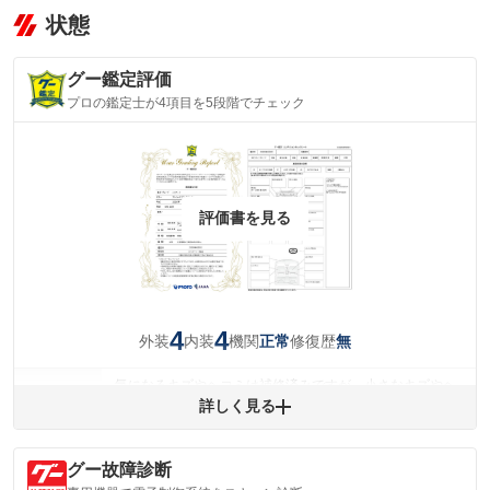
状態
グー鑑定評価
プロの鑑定士が4項目を5段階でチェック
評価書を見る
4
4
外装
内装
機関
修復歴
正常
無
気になるキズやヘコミは補修済みですが、小さなキズやヘ
外装
コミが残っています。
詳しく見る
(車両外装)
キズ・へこみについて問い合わせる
内装
グー故障診断
気になる汚れ等が、部分的にあります。
(内装状態)