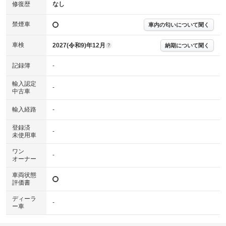
※実際にお渡しする故障診断書につきましては、形式および表示項目が異
修復歴
なし
なる場合がございます。
※グー故障診断書はあくまでも実施時点での診断結果となります。将来に
禁煙車
車内の匂いについて聞く
わたり車両状態を担保するものではありませんので、車両情報等の詳細は
各販売店へお問い合わせ下さい。
車検
2027(令和9)年12月
納期について聞く
?
記録簿
-
輸入認定
-
中古車
輸入経路
-
登録済
-
未使用車
ワン
-
オーナー
車両状態
評価書
ディーラ
-
ー車