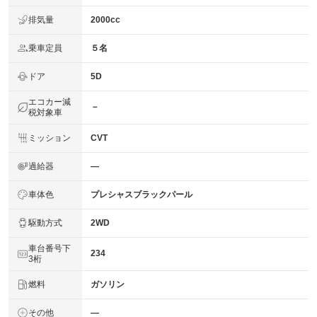
排気量
2000cc
乗車定員
５名
ドア
5D
エコカー減
－
税対象車
ミッション
CVT
過給器
―
車体色
プレシャスブラックパール
駆動方式
2WD
車台番号下
234
3桁
燃料
ガソリン
その他
―