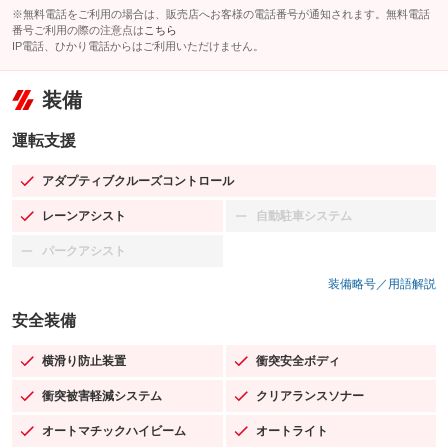
※無料電話をご利用の場合は、販売店へお客様の電話番号が通知されます。無料電話
番号ご利用の際の注意点は
こちら
IP電話、ひかり電話からはご利用いただけません。
装備
運転支援
アダプティブクルーズコントロール
：装備あり
レーンアシスト
自動駐車システム
：装備あり
：装備なし
パークアシスト
：装備なし
装備略号／用語解説
安全装備
横滑り防止装置
衝突安全ボディ
：装備あり
：装備あり
衝突被害軽減システム
クリアランスソナー
：装備あり
：装備あり
オートマチックハイビーム
オートライト
：装備あり
：装備あり