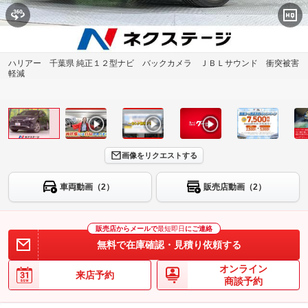
ハリアー 千葉県 純正１２型ナビ バックカメラ ＪＢＬサウンド 衝突被害
軽減
画像をリクエストする
車両動画（2）
販売店動画（2）
販売店からメールで
最短即日
にご連絡
無料で在庫確認・見積り依頼する
オンライン
来店予約
商談予約