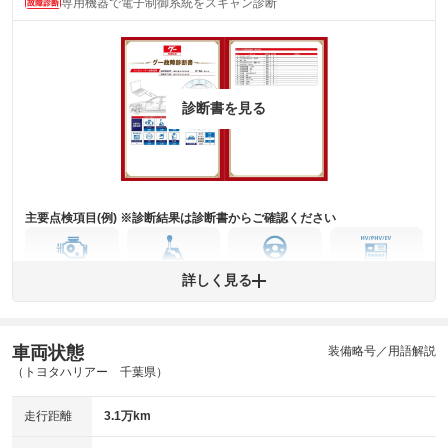
専用機器で電子制御系統をスキャン診断
主要機関に不具合はありません。
機関
詳細は鑑定書をご確認ください。
修復歴
※グー鑑定は保証サービスではございません。購入時は必ず現車をご確認
診断書を見る
下さい。
※実際にお渡しするコンディションチェックシートにつきましては、形式
および表示項目が異なる場合がございます。
※グー鑑定の評価はあくまでも記載している鑑定日の鑑定結果となりま
す。車両情報等の詳細は各販売店へお問い合わせ下さい。
主要点検項目(例) ※診断結果は診断書からご確認ください
エンジン
トランス
パワー
HV/PHV/EV
詳しく見る
ミッション
ステアリング
車両状態
ABS
エアーバッグ
先進安全装備
その他
装備略号／用語解説
（トヨタハリアー 千葉県）
※異常がある場合は主要点検項目が赤色になり、異常と表記されます。
※車に装備されていない項目は「-」と表記されます
走行距離
3.1万km
※グー故障診断は保証サービスではございません。購入時は必ず現車をご
確認下さい。