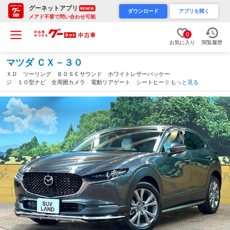
グーネットアプリ
RENEW
ダウンロード
アプリを開く
メアド不要で問い合わせ可能
0
お気に入り
閲覧履歴
マツダ ＣＸ－３０
ＸＤ ツーリング ＢＯＳＥサウンド ホワイトレザーパッケー
ジ １０型ナビ 全周囲カメラ 電動リアゲート シートヒータ
もっと見る
ー スマートブレーキ ブラインドスポットモニター レーダーク
ルーズ パワーシート ＥＴＣ Ｂｌｕｅｔｏ（千葉県）