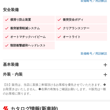
装備略号／用語解説
安全装備
横滑り防止装置
衝突安全ボディ
：装備あり
：装備あり
衝突被害軽減システム
クリアランスソナー
：装備あり
：装備あり
オートマチックハイビーム
オートライト
：装備あり
：装備あり
頸部衝撃緩和ヘッドレスト
：装備あり
装備略号／用語解説
基本装備
エアバッグ：運転席/助手席/サイド
外装・内装
：装備あり
スライドドア
カーナビ：SDナビ
：装備なし
：装備あり
【注】販売は、当店に直接ご来場頂けるお客様を優先させていただきます。◆
お取置きはいたしません。◆在庫の有無をご確認お願いします。※販売は一般
サンルーフ
ABS
TV：フルセグ
：装備なし
：装備あり
：装備あり
のお客様に限ります。
エアコン
Wエアコン
オーディオ
：装備あり
：装備なし
：装備なし
リフトアップ
パワーステアリング
カタログ情報(新車時)
ビジュアル
：装備なし
：装備あり