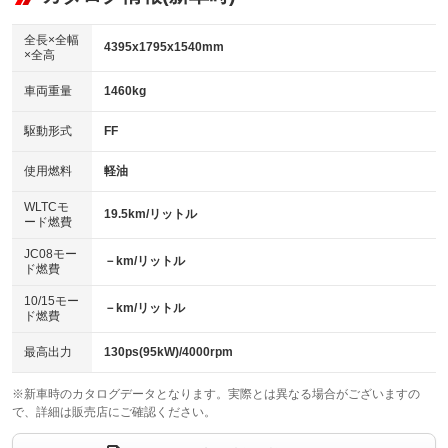
：装備なし
ダウンヒルアシストコントロール
アルミホイール：18インチ
：装備なし
：装備あり
全長×全幅
4395x1795x1540mm
×全高
パワーウィンドウ
盗難防止システム
革シート
ハーフレザーシート
：装備あり
：装備あり
：装備なし
：装備なし
車両重量
1460kg
アイドリングストップ
ドライブレコーダー
キーレス
LEDヘッドランプ
：装備あり
：装備なし
：装備あり
：装備あり
USB入力端子
Bluetooth接続
駆動形式
FF
HID(キセノンライト)
ポータブルナビ
：装備あり
：装備あり
：装備なし
：装備なし
100V電源
クリーンディーゼル
バックカメラ
ETC
使用燃料
軽油
：装備なし
：装備あり
：装備あり
：装備あり
センターデフロック
エアロ
スマートキー
：装備なし
WLTCモ
：装備なし
：装備あり
19.5km/リットル
ード燃費
レンタカーアップ
展示・試乗車
ローダウン
ランフラットタイヤ
：装備なし
：装備なし
：装備なし
：装備なし
JC08モー
－km/リットル
ド燃費
電動格納ミラー
パワーシート
3列シート
：装備あり
：装備あり
：装備なし
10/15モー
装備略号／用語解説
－km/リットル
ベンチシート
フルフラットシート
ド燃費
：装備なし
：装備なし
チップアップシート
オットマン
：装備なし
：装備なし
最高出力
130ps(95kW)/4000rpm
電動格納サードシート
シートヒーター
：装備なし
：装備あり
※新車時のカタログデータとなります。実際とは異なる場合がございますの
で、詳細は販売店にご確認ください。
ウォークスルー
後席モニター
：装備なし
：装備なし