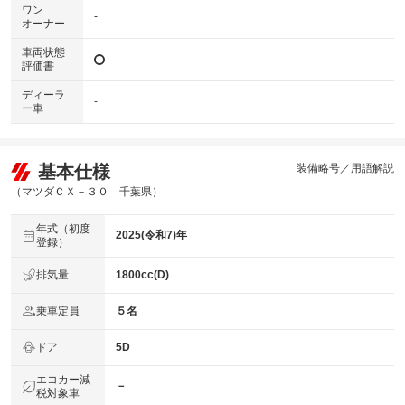
ワン
-
オーナー
車両状態
評価書
ディーラ
-
ー車
基本仕様
装備略号／用語解説
（マツダＣＸ－３０ 千葉県）
年式（初度
2025(令和7)年
登録）
排気量
1800cc(D)
乗車定員
５名
ドア
5D
エコカー減
－
税対象車