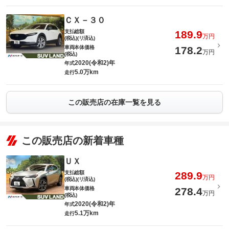
ＣＸ－３０
支払総額
189.9
万円
(税込)(リ済込)
車両本体価格
178.2
万円
(税込)
2020(令和2)年
年式
5.0万km
走行
この販売店の在庫一覧を見る
この販売店の新着車種
ＵＸ
支払総額
289.9
万円
(税込)(リ済込)
車両本体価格
278.4
万円
(税込)
2020(令和2)年
年式
5.1万km
走行