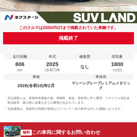
このクルマは2026/05/23まで掲載されていた車輛です。
掲載終了
走行距離
年式
修復歴
排気量
806
2025
1800
なし
km
(令和7)年
cc(D)
車検
車体色
マシーングレープレミアムメタリッ
2028(令和10)年2月
ク
支払総額には、車両本体価格の他、保険料、税金、登録等に伴う費用、リサイクル預託金
相当額等、購入時に必要な全ての費用が含まれています。
当該価格は、登録等の時期や地域などについて一定の条件を付した価格になります。
この車両に関するお問い合わせ
無料