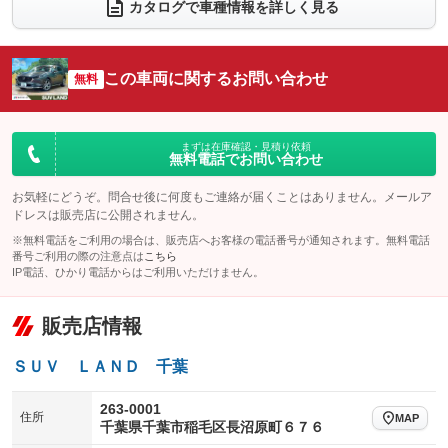
電動リアゲート
フロントカメラ
カタログで車種情報を詳しく見る
：装備あり
：装備あり
シートエアコン
全周囲カメラ
：装備なし
：装備あり
サイドカメラ
ルーフレール
この車両に関するお問い合わせ
：装備あり
無料
：装備なし
エアサスペンション
ヘッドライトウォッシャー
：装備なし
：装備なし
装備略号／用語解説
まずは在庫確認・見積り依頼
無料電話でお問い合わせ
お気軽にどうぞ。問合せ後に何度もご連絡が届くことはありません。メールア
ドレスは販売店に公開されません。
※無料電話をご利用の場合は、販売店へお客様の電話番号が通知されます。無料電話
番号ご利用の際の注意点は
こちら
IP電話、ひかり電話からはご利用いただけません。
販売店情報
ＳＵＶ ＬＡＮＤ 千葉
263-0001
住所
MAP
千葉県千葉市稲毛区長沼原町６７６