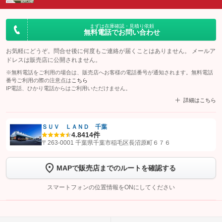
まずは在庫確認・見積り依頼
無料電話でお問い合わせ
お気軽にどうぞ。問合せ後に何度もご連絡が届くことはありません。 メールア
ドレスは販売店に公開されません。
※無料電話をご利用の場合は、販売店へお客様の電話番号が通知されます。無料電話
番号ご利用の際の注意点は
こちら
IP電話、ひかり電話からはご利用いただけません。
詳細はこちら
ＳＵＶ ＬＡＮＤ 千葉
4.8
414件
【STEP1】
認証画面でグーネットを友だち追加してから「許可する」ボタンを押
〒263-0001 千葉県千葉市稲毛区長沼原町６７６
します
MAPで販売店までのルートを確認する
【STEP2】
トーク画面で
ボタンをタップして問い合わせを
完了してください。
スマートフォンの位置情報をONにしてください
こちら