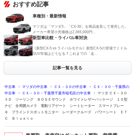
おすすめ記事
車種別・最新情報
マツダは「マツダ3」「CX-30」を商品改良して発売した。
メーカー希望小売価格は2,365,000円…
新型車比較・ライバル車対決
《新型CX-5 vs ライバルモデル》新型CX-5の登場でミドル
SUV市場はどうなる？これまでの「走…
記事一覧を見る
中古車
マツダの中古車
ＣＸ－３０の中古車
ＣＸ－３０・千葉県の
中古車
ＣＸ－３０・千葉県千葉市稲毛区の中古車
マツダ ＣＸ－３０
ＸＤ ツーリング ＢＯＳＥサウンド ホワイトレザーパッケージ １０型
ナビ 全周囲カメラ 電動リアゲート シートヒーター スマートブレー
キ ブラインドスポットモニター レーダークルーズ パワーシート ＥＴ
Ｃ Ｂｌｕｅｔｏ