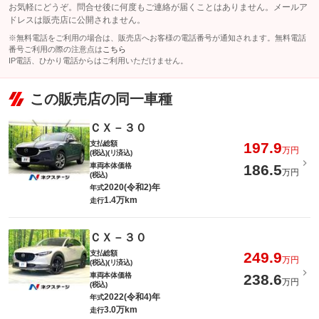
お気軽にどうぞ。問合せ後に何度もご連絡が届くことはありません。メールア
ドレスは販売店に公開されません。
※無料電話をご利用の場合は、販売店へお客様の電話番号が通知されます。無料電話
番号ご利用の際の注意点は
こちら
IP電話、ひかり電話からはご利用いただけません。
この販売店の同一車種
ＣＸ－３０
支払総額
197.9
万円
(税込)(リ済込)
車両本体価格
186.5
万円
(税込)
2020(令和2)年
年式
1.4万km
走行
ＣＸ－３０
支払総額
249.9
万円
(税込)(リ済込)
車両本体価格
238.6
万円
(税込)
2022(令和4)年
年式
3.0万km
走行