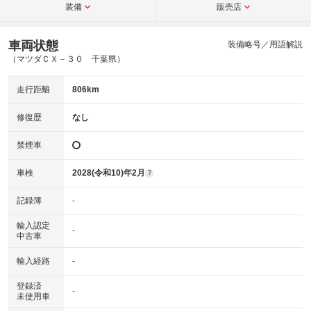
装備
販売店
車両状態
装備略号／用語解説
（マツダＣＸ－３０ 千葉県）
走行距離
806km
修復歴
なし
禁煙車
車検
2028(令和10)年2月
?
記録簿
-
輸入認定
-
中古車
輸入経路
-
登録済
-
未使用車