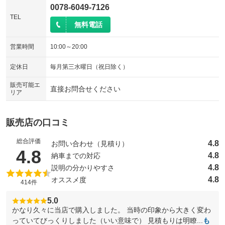
0078-6049-7126
TEL
無料電話
営業時間
10:00～20:00
定休日
毎月第三水曜日（祝日除く）
販売可能エ
直接お問合せください
リア
販売店の口コミ
総合評価
4.8
お問い合わせ（見積り）
（5点満点中）
4.8
4.8
納車までの対応
4.8
説明の分かりやすさ
4.8
オススメ度
414件
5.0
かなり久々に当店で購入しました。 当時の印象から大きく変わ
っていてびっくりしました（いい意味で） 見積もりは明瞭...
も