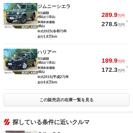
ジムニーシエラ
支払総額
289.9
万円
(税込)(リ済込)
車両本体価格
278.5
万円
(税込)
2025(令和7)年
年式
1.8万km
走行
ハリアー
支払総額
189.9
万円
(税込)(リ済込)
車両本体価格
172.3
万円
(税込)
2015(平成27)年
年式
4.8万km
走行
この販売店の在庫一覧を見る
探している条件に近いクルマ