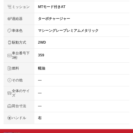
ミッション
MTモード付きAT
過給器
ターボチャージャー
車体色
マシーングレープレミアムメタリック
駆動方式
2WD
車台番号下
359
3桁
燃料
軽油
その他
―
全体のサイ
―
ズ
荷台寸法
―
ハンドル
右