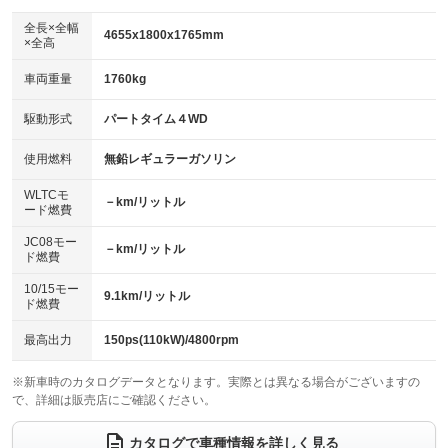
ダウンヒルアシストコントロール
アルミホイール
：装備なし
：装備なし
全長×全幅
4655x1800x1765mm
×全高
パワーウィンドウ
盗難防止システム
革シート
ハーフレザーシート
：装備あり
：装備なし
：装備なし
：装備なし
車両重量
1760kg
アイドリングストップ
ドライブレコーダー
キーレス
LEDヘッドランプ
：装備なし
：装備なし
：装備なし
：装備なし
USB入力端子
Bluetooth接続
駆動形式
パートタイム４WD
HID(キセノンライト)
ポータブルナビ
：装備なし
：装備なし
：装備なし
：装備なし
100V電源
クリーンディーゼル
バックカメラ
ETC
使用燃料
無鉛レギュラーガソリン
：装備なし
：装備なし
：装備なし
：装備なし
センターデフロック
エアロ
スマートキー
：装備なし
WLTCモ
：装備なし
：装備なし
－km/リットル
ード燃費
レンタカーアップ
展示・試乗車
ローダウン
ランフラットタイヤ
：装備なし
：装備なし
：装備なし
：装備なし
JC08モー
－km/リットル
ド燃費
電動格納ミラー
パワーシート
3列シート
：装備なし
：装備なし
：装備なし
10/15モー
装備略号／用語解説
9.1km/リットル
ベンチシート
フルフラットシート
ド燃費
：装備なし
：装備なし
チップアップシート
オットマン
：装備なし
：装備なし
最高出力
150ps(110kW)/4800rpm
電動格納サードシート
シートヒーター
：装備なし
：装備なし
※新車時のカタログデータとなります。実際とは異なる場合がございますの
で、詳細は販売店にご確認ください。
ウォークスルー
後席モニター
：装備なし
：装備なし
電動リアゲート
フロントカメラ
カタログで車種情報を詳しく見る
：装備なし
：装備なし