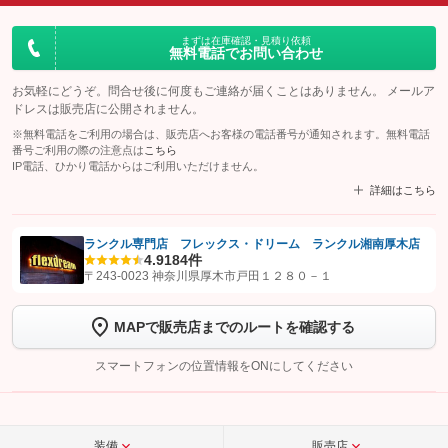
まずは在庫確認・見積り依頼
無料電話でお問い合わせ
お気軽にどうぞ。問合せ後に何度もご連絡が届くことはありません。 メールア
ドレスは販売店に公開されません。
※無料電話をご利用の場合は、販売店へお客様の電話番号が通知されます。無料電話
番号ご利用の際の注意点は
こちら
IP電話、ひかり電話からはご利用いただけません。
詳細はこちら
ランクル専門店 フレックス・ドリーム ランクル湘南厚木店
4.9
184件
【STEP1】
認証画面でグーネットを友だち追加してから「許可する」ボタンを押
〒243-0023 神奈川県厚木市戸田１２８０－１
します
MAPで販売店までのルートを確認する
【STEP2】
トーク画面で
ボタンをタップして問い合わせを
完了してください。
スマートフォンの位置情報をONにしてください
こちら
装備
販売店