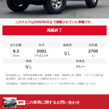
このクルマは2026/06/22まで掲載されていた車輛です。
掲載終了
走行距離
年式
修復歴
排気量
9.3
2001
2700
なし
万km
(平成13)年
cc
車検
車体色
なし
グレー
支払総額には、車両本体価格の他、保険料、税金、登録等に伴う費用、リサイクル預託金
相当額等、購入時に必要な全ての費用が含まれています。
当該価格は、登録等の時期や地域などについて一定の条件を付した価格になります。
この車両に関するお問い合わせ
無料