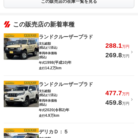
この販売店の在庫一覧を見る
この販売店の新着車種
ランドクルーザープラド
支払総額
288.1
万円
(税込)(リ済込)
車両本体価格
269.8
万円
(税込)
1998(平成10)年
年式
14.2万km
走行
ランドクルーザープラド
支払総額
477.7
万円
(税込)(リ済込)
車両本体価格
459.8
万円
(税込)
2020(令和2)年
年式
4.9万km
走行
デリカＤ：５