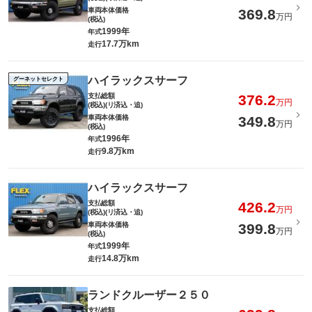
車両本体価格
369.8
万円
(税込)
1999年
年式
17.7万km
走行
ハイラックスサーフ
グーネットセレクト
支払総額
376.2
万円
(税込)(リ済込・追)
車両本体価格
349.8
万円
(税込)
1996年
年式
9.8万km
走行
ハイラックスサーフ
支払総額
426.2
万円
(税込)(リ済込・追)
車両本体価格
399.8
万円
(税込)
1999年
年式
14.8万km
走行
ランドクルーザー２５０
支払総額