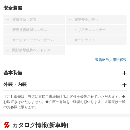
安全装備
横滑り防止装置
衝突安全ボディ
：装備なし
：装備なし
衝突被害軽減システム
クリアランスソナー
：装備なし
：装備なし
オートマチックハイビーム
オートライト
：装備なし
：装備なし
頸部衝撃緩和ヘッドレスト
：装備なし
装備略号／用語解説
基本装備
エアバッグ：運転席/助手席
外装・内装
：装備あり
スライドドア
カーナビ
：装備なし
：装備なし
【注】販売は、当店に直接ご来場頂けるお客様を優先させていただきます。◆
お取置きはいたしません。◆在庫の有無をご確認お願いします。※販売は一般
サンルーフ
ABS
TV
：装備なし
：装備あり
：装備なし
のお客様に限ります。
エアコン
Wエアコン
オーディオ
：装備なし
：装備なし
：装備なし
リフトアップ
パワーステアリング
カタログ情報(新車時)
ビジュアル
：装備なし
：装備あり
：装備なし