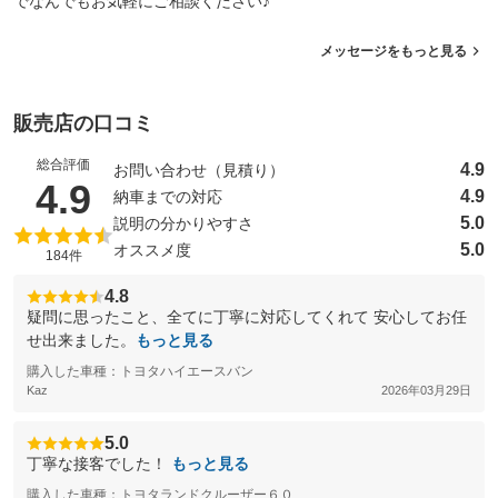
でなんでもお気軽にご相談ください♪
メッセージをもっと見る
販売店の口コミ
総合評価
4.9
お問い合わせ（見積り）
（5点満点中）
4.9
4.9
納車までの対応
5.0
説明の分かりやすさ
5.0
オススメ度
184件
4.8
疑問に思ったこと、全てに丁寧に対応してくれて 安心してお任
せ出来ました。
もっと見る
購入した車種：トヨタハイエースバン
Kaz
2026年03月29日
5.0
丁寧な接客でした！
もっと見る
購入した車種：トヨタランドクルーザー６０