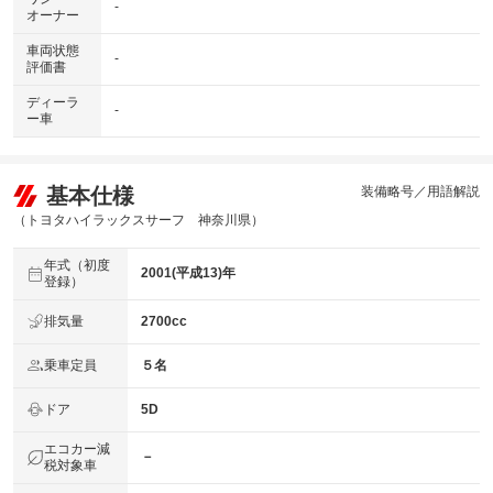
-
オーナー
車両状態
-
評価書
ディーラ
-
ー車
基本仕様
装備略号／用語解説
（トヨタハイラックスサーフ 神奈川県）
年式（初度
2001(平成13)年
登録）
排気量
2700cc
乗車定員
５名
ドア
5D
エコカー減
－
税対象車