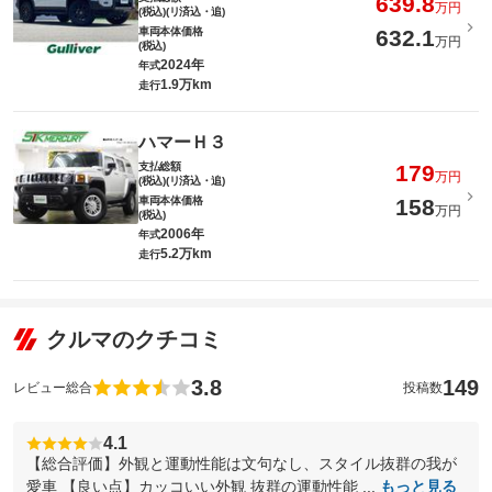
639.8
万円
(税込)(リ済込・追)
車両本体価格
632.1
万円
(税込)
2024年
年式
1.9万km
走行
ハマーＨ３
支払総額
179
万円
(税込)(リ済込・追)
車両本体価格
158
万円
(税込)
2006年
年式
5.2万km
走行
クルマのクチコミ
3.8
149
レビュー総合
投稿数
4.1
【総合評価】外観と運動性能は文句なし、スタイル抜群の我が
愛車 【良い点】カッコいい外観 抜群の運動性能 ...
もっと見る