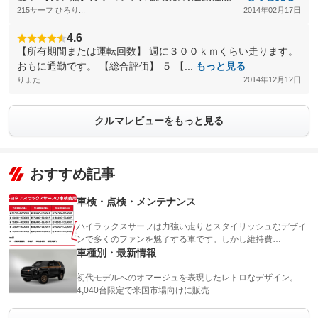
215サーフ ひろり...
2014年02月17日
4.6
【所有期間または運転回数】 週に３００ｋｍくらい走ります。
おもに通勤です。 【総合評価】 ５ 【...
もっと見る
りょた
2014年12月12日
クルマレビューをもっと見る
おすすめ記事
車検・点検・メンテナンス
ハイラックスサーフは力強い走りとスタイリッシュなデザイ
ンで多くのファンを魅了する車です。しかし維持費…
車種別・最新情報
初代モデルへのオマージュを表現したレトロなデザイン。
4,040台限定で米国市場向けに販売