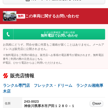
シートエアコン
全周囲カメラ
：装備なし
：装備なし
サイドカメラ
ルーフレール
この車両に関するお問い合わせ
：装備なし
無料
：装備なし
エアサスペンション
ヘッドライトウォッシャー
：装備なし
：装備なし
装備略号／用語解説
まずは在庫確認・見積り依頼
無料電話でお問い合わせ
お気軽にどうぞ。問合せ後に何度もご連絡が届くことはありません。メールア
ドレスは販売店に公開されません。
※無料電話をご利用の場合は、販売店へお客様の電話番号が通知されます。無料電話
番号ご利用の際の注意点は
こちら
IP電話、ひかり電話からはご利用いただけません。
販売店情報
ランクル専門店 フレックス・ドリーム ランクル湘南厚
木店
243-0023
住所
MAP
神奈川県厚木市戸田１２８０－１