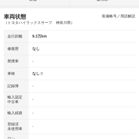
車両状態
装備略号／用語解説
（トヨタハイラックスサーフ 神奈川県）
走行距離
9.3万km
修復歴
なし
禁煙車
-
車検
なし
?
記録簿
-
輸入認定
-
中古車
輸入経路
-
登録済
-
未使用車
ワン