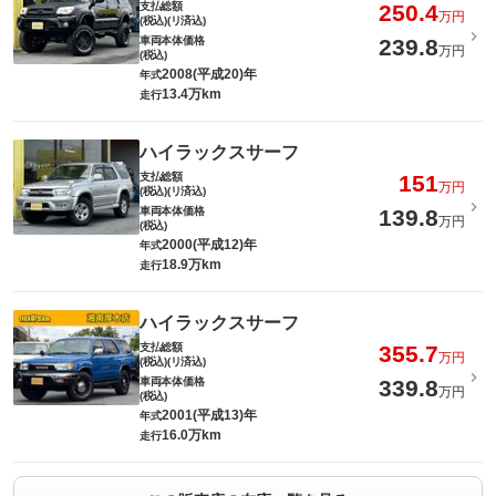
支払総額
250.4
万円
(税込)(リ済込)
車両本体価格
239.8
万円
(税込)
2008(平成20)年
年式
13.4万km
走行
ハイラックスサーフ
支払総額
151
万円
(税込)(リ済込)
車両本体価格
139.8
万円
(税込)
2000(平成12)年
年式
18.9万km
走行
ハイラックスサーフ
支払総額
355.7
万円
(税込)(リ済込)
車両本体価格
339.8
万円
(税込)
2001(平成13)年
年式
16.0万km
走行