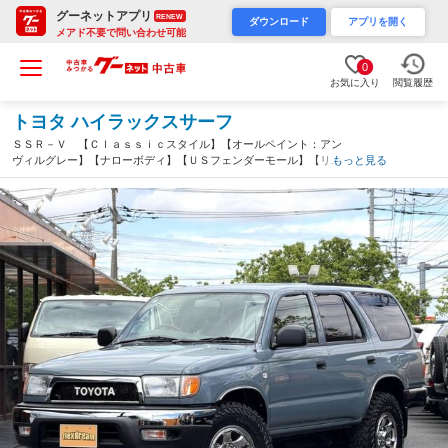
グーネットアプリ
RENEW
ダウンロード
アプリを開く
メアド不要で問い合わせ可能
0
お気に入り
閲覧履歴
トヨタ ハイラックスサーフ
ＳＳＲ－Ｖ 【Ｃｌａｓｓｉｃスタイル】【オールペイント：アン
ヴィルグレー】【ナローボディ】【ＵＳフェンダーモール】【リア
もっと見る
マッドガード】【前後メッキバンパー】（神奈川県）