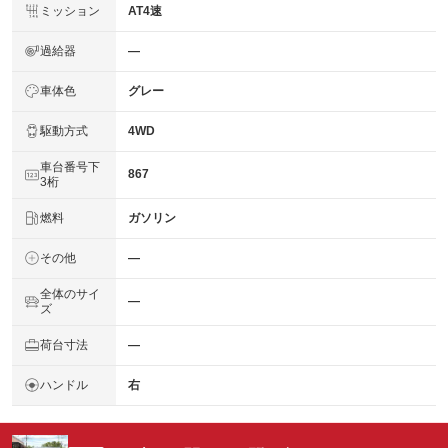
ミッション
AT4速
過給器
―
車体色
グレー
駆動方式
4WD
車台番号下
867
3桁
燃料
ガソリン
その他
―
全体のサイ
―
ズ
荷台寸法
―
ハンドル
右