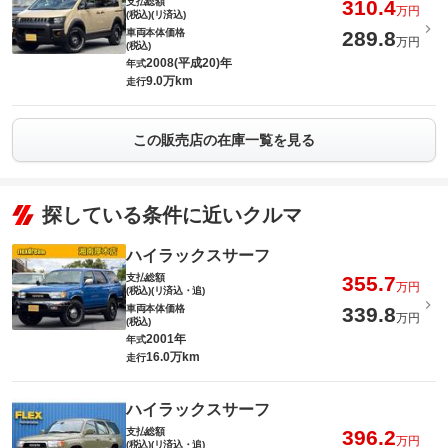
支払総額
310.4
万円
(税込)(リ済込)
車両本体価格
289.8
万円
(税込)
2008(平成20)年
年式
9.0万km
走行
この販売店の在庫一覧を見る
探している条件に近いクルマ
ハイラックスサーフ
支払総額
355.7
万円
(税込)(リ済込・追)
車両本体価格
339.8
万円
(税込)
2001年
年式
16.0万km
走行
ハイラックスサーフ
支払総額
396.2
万円
(税込)(リ済込・追)