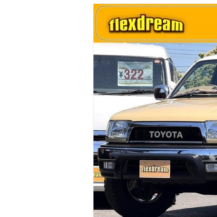
マガジン
車カタログ
自動車ローン
保険
レビュー
価格相場
教習所
用語集