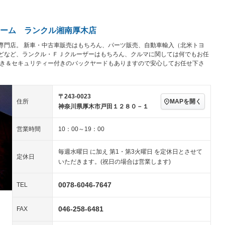
アルミホイール：アルミ
－ビジュアル
－
ホイール
ングストップ
ドライブレコーダー
USB入力端子
－
－
ハーフレザーシート
キーレス
－
－
ーム ランクル湘南厚木店
クリーンディーゼル
センターデフロック
－
－
専門店。 新車・中古車販売はもちろん、パーツ販売、自動車輸入（北米トヨ
セノンライト)
ポータブルナビ
バックカメラ
－
－
乗車
電動格納ミラー
どなど、ランクル・ＦＪクルーザーはもちろん、クルマに関しては何でもお任
－
付き＆セキュリティー付きのバックヤードもありますので安心してお任せ下さ
スマートキー
ローダウン
－
－
装備略号／用語解説
ート
3列シート
ベンチシート
－
－
〒243-0023
MAPを開く
住所
ップシート
オットマン
電動格納サードシート
－
－
神奈川県厚木市戸田１２８０－１
スルー
後席モニター
電動リアゲート
－
－
営業時間
10：00～19：00
アコン
全周囲カメラ
サイドカメラ
－
－
毎週水曜日 に加え 第1・第3火曜日 を定休日とさせて
ペンション
定休日
いただきます。(祝日の場合は営業します)
装備略号／用語解説
0078-6046-7647
TEL
046-258-6481
FAX