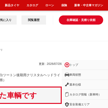
新品タイヤ
カタログ
ローン
保険
新車・中古車マガジン
気に入り
閲覧履歴
在庫確認・見積り依頼
クリ
更新 : 2026/07/26
トップ
車両状態
白ツートン後期用クリスタルヘッドライ
県）
基本仕様
いた車輌です
カタログ情報（新車時）
安全装備エリア