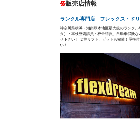
－
販売店情報
オーディオ
－
盗難防止システム
アイドリ
－
－
ヘッドライトウォッシャ
革シート
－
－
ランクル専門店 フレックス・ドリ
ー
Bluetooth接続
100V電源
－
－
神奈川県横浜・湘南厚木地区最大級のランクル
LEDヘッドランプ
HID(キ
－
－
レンタカーアップ
展示・試
タ）・車検整備請負・板金請負、自動車保険な
－
－
せ下さい！ ２柱リフト、ピットも完備！屋根
ETC
エアロ
－
－
い！
ランフラットタイヤ
パワーシ
－
－
フルフラットシート
チップア
－
－
シートヒーター
ウォーク
－
－
フロントカメラ
シートエ
－
－
ルーフレール
エアサス
－
－