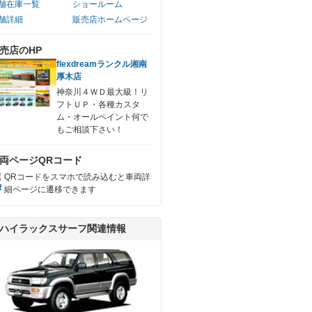
舗在庫一覧
ショールーム
舗詳細
販売店ホームページ
売店のHP
flexdreamランクル湘南
厚木店
神奈川４ＷＤ最大級！リ
フトＵＰ・各種カスタ
ム・オールペイント何で
もご相談下さい！
両ページQRコード
QRコードをスマホで読み込むと車両詳
細ページに遷移できます
ハイラックスサーフ関連情報