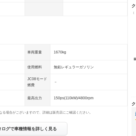
ク
（
車両重量
1670kg
使用燃料
無鉛レギュラーガソリン
JC08モード
－
燃費
最高出力
150ps(110kW)/4800rpm
ク
なる場合がございますので、詳細は販売店にご確認ください。
タログで車種情報を詳しく見る