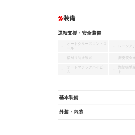
装備
運転支援・安全装備
オートクルーズコントロ
レーンア
－
－
ール
横滑り防止装置
衝突安全
－
－
オートマチックハイビー
頸部衝撃
－
－
ム
ト
基本装備
外装・内装
エアバッグ：運転席
ABS
エアコン
カーナビ
－
ダウンヒルアシストコントロール