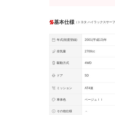
基本仕様
（トヨタ ハイラックスサー
年式(初度登録)
2001(平成13)年
排気量
2700cc
駆動方式
4WD
ドア
5D
ミッション
AT4速
車体色
ベージュＩＩ
その他仕様
－