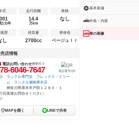
基本装備
年式
走行距離
車検
001
14.4
なし
外装・内装
成13)年
万km
修復歴
排気量
車体色
車の画像
なし
2700cc
ベージュＩＩ
販売店情報
電話お問い合わせ
携帯可
78-6046-7647
電話番号QR
店
ランクル専門店 フレックス・ドリー
ム ランクル湘南厚木店
神奈川県厚木市戸田１２８０－１
可能
直接お問合せください
ア
MAPを開く
LINEで共有