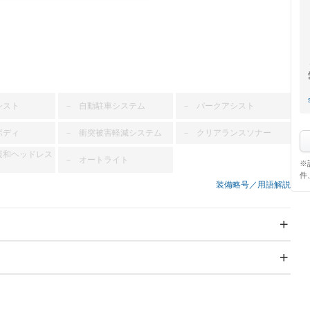
シスト
自動駐車システム
パークアシスト
－
－
ボディ
衝突被害軽減システム
クリアランスソナー
－
－
緩和ヘッドレス
オートライト
－
※
件
装備略号／用語解説
スライドドア
サンルーフ
－
－
Wエアコン
リフトアップ
－
TV
－
パワーステアリング
パワーウィンドウ