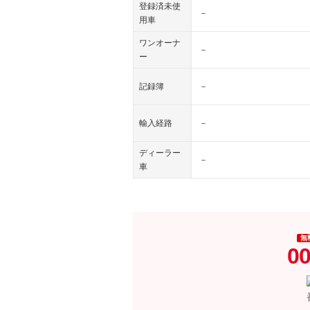
登録済未使
－
用車
ワンオーナ
－
ー
記録簿
－
輸入経路
－
ディーラー
－
車
無
00