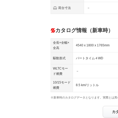
荷台寸法
－
カタログ情報（新車時）
全長×全幅×
4540 x 1800 x 1765mm
全高
駆動形式
パートタイム４WD
WLTCモー
－
ド燃費
10/15モード
8.5 km/リットル
燃費
※新車時のカタログデータとなります。実際とは異
カ