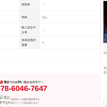
禁煙車
－
車検
なし
輸入認定中
－
古車
車両状態評
○
価書
住
営
定
電話でのお問い合わせ
携帯可
料
78-6046-7647
販売店への無料電話番号を
QRコードで読み取れます。