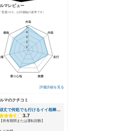
ルマレビュー
「普通=3.0」が評価軸の基準です）
外装
外装
5
5
4
4
価格
価格
内装
内装
3
3
2
2
1
1
装備
装備
走行
走行
乗り心地
乗り心地
燃費
燃費
評価詳細を見る
ルマのクチコミ
頑丈で何処でも行けるイイ相棒！！
3.7
【所有期間または運転回数】