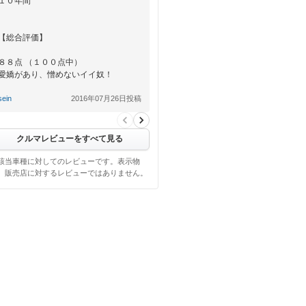
１０年間
【総合評価】
８８点 （１００点中）
愛嬌があり、憎めないイイ奴！
sein
2016年07月26日投稿
【良い点】
とにかく頑丈で、所有１０年間で故障
なし。
クルマレビューをすべて見る
しかも、走行距離 １９万キロ 走りまし
た…
該当車種に対してのレビューです。表示物
、販売店に対するレビューではありません。