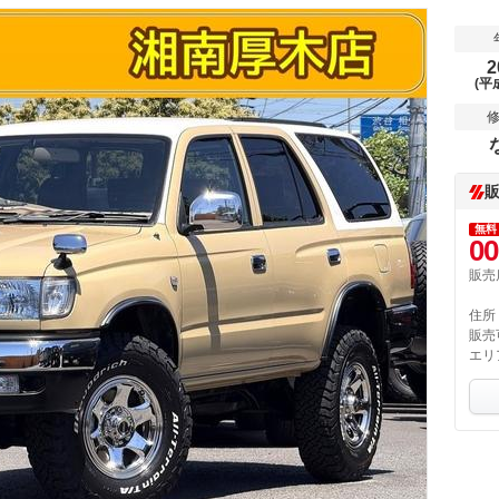
2
(平
無料
00
販売
住所
販売
エリ