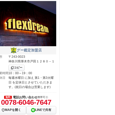
グー鑑定加盟店
所
〒243-0023
神奈川県厚木市戸田１２８０－１
コピー
業時間
10：00～19：00
休日
毎週水曜日 に加え 第1・第3火曜
日 を定休日とさせていただきま
す。(祝日の場合は営業します)
電話お問い合わせ
無料
携帯可
0078-6046-7647
MAPを開く
LINEで共有