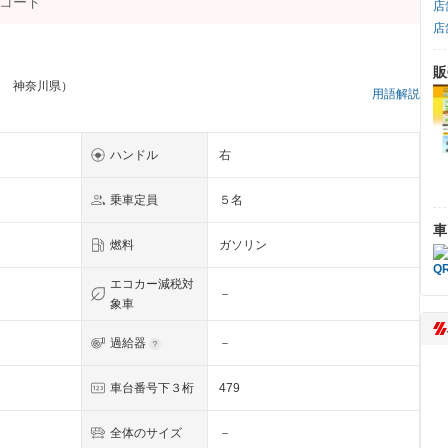
店
店
販
フ 神奈川県）
用語解説
ハンドル
右
乗車定員
５名
車
燃料
ガソリン
エコカー減税対
－
象車
過給器
－
車台番号下３桁
479
全体のサイズ
－