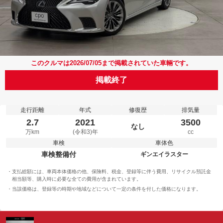
このクルマは2026/07/05まで掲載されていた車輛です。
掲載終了
走行距離
年式
修復歴
排気量
2.7
2021
3500
なし
万km
(令和3)年
cc
車検
車体色
車検整備付
ギンエイラスター
支払総額には、車両本体価格の他、保険料、税金、登録等に伴う費用、リサイクル預託金
相当額等、購入時に必要な全ての費用が含まれています。
当該価格は、登録等の時期や地域などについて一定の条件を付した価格になります。