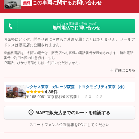
この車両に関するお問い合わせ
無料
まずは在庫確認・見積り依頼
無料電話でお問い合わせ
お気軽にどうぞ。問合せ後に何度もご連絡が届くことはありません。 メールア
ドレスは販売店に公開されません。
※無料電話をご利用の場合は、販売店へお客様の電話番号が通知されます。無料電話
番号ご利用の際の注意点は
こちら
IP電話、ひかり電話からはご利用いただけません。
詳細はこちら
レクサス東京 ガレージ荻窪 トヨタモビリティ東京（株）
4.8
8件
【STEP1】
認証画面でグーネットを友だち追加してから「許可する」ボタンを押
〒168-0081 東京都杉並区宮前１－２０－２２
します
MAPで販売店までのルートを確認する
【STEP2】
トーク画面で
ボタンをタップして問い合わせを
完了してください。
スマートフォンの位置情報をONにしてください
こちら