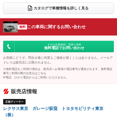
：装備なし
：装備なし
カタログで車種情報を詳しく見る
電動リアゲート
フロントカメラ
：装備なし
：装備なし
シートエアコン
全周囲カメラ
：装備あり
：装備なし
この車両に関するお問い合わせ
サイドカメラ
無料
ルーフレール
：装備なし
：装備なし
エアサスペンション
ヘッドライトウォッシャー
：装備なし
：装備なし
装備略号／用語解説
まずは在庫確認・見積り依頼
無料電話でお問い合わせ
お気軽にどうぞ。問合せ後に何度もご連絡が届くことはありません。メールア
ドレスは販売店に公開されません。
※無料電話をご利用の場合は、販売店へお客様の電話番号が通知されます。無料電話
番号ご利用の際の注意点は
こちら
IP電話、ひかり電話からはご利用いただけません。
販売店情報
正規ディーラー
レクサス東京 ガレージ荻窪 トヨタモビリティ東京
（株）