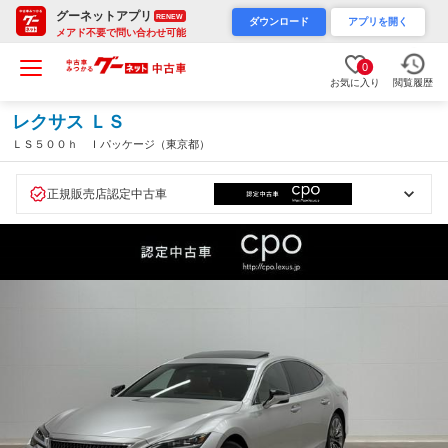
グーネットアプリ
RENEW
ダウンロード
アプリを開く
メアド不要で問い合わせ可能
0
お気に入り
閲覧履歴
レクサス ＬＳ
ＬＳ５００ｈ Ｉパッケージ（東京都）
正規販売店認定中古車