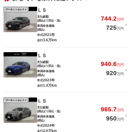
ＬＳ
グーネットセレクト
支払総額
744.2
万円
(税込)(リ済込・追)
車両本体価格
725
万円
(税込)
2021年
年式
3.6万km
走行
ＬＳ
支払総額
940.6
万円
(税込)(リ済込・追)
車両本体価格
920
万円
(税込)
2023年
年式
1.4万km
走行
ＬＳ
グーネットセレクト
支払総額
965.7
万円
(税込)(リ済込・追)
車両本体価格
950
万円
(税込)
2024年
年式
2.0万km
走行