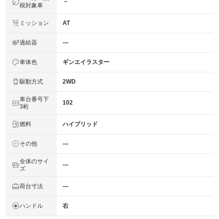
－
税対象車
ミッション
AT
過給器
―
車体色
ギンエイラスター
駆動方式
2WD
車台番号下
102
3桁
燃料
ハイブリッド
その他
―
全体のサイ
―
ズ
荷台寸法
―
ハンドル
右