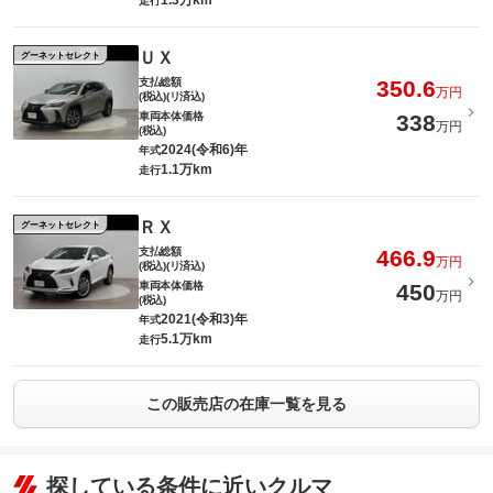
1.3万km
走行
ＵＸ
グーネットセレクト
支払総額
350.6
万円
(税込)(リ済込)
車両本体価格
338
万円
(税込)
2024(令和6)年
年式
1.1万km
走行
ＲＸ
グーネットセレクト
支払総額
466.9
万円
(税込)(リ済込)
車両本体価格
450
万円
(税込)
2021(令和3)年
年式
5.1万km
走行
この販売店の在庫一覧を見る
探している条件に近いクルマ