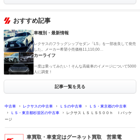
おすすめ記事
車種別・最新情報
レクサスのフラッグシップセダン「LS」を一部改良して発売
した。メーカー希望小売価格11,110,00…
カーライフ
一度は乗ってみたい！そんな高級車のイメージについて5000
人に調査！
記事一覧を見る
中古車
レクサスの中古車
ＬＳの中古車
ＬＳ・東京都の中古車
ＬＳ・東京都杉並区の中古車
レクサス ＬＳ ＬＳ５００ｈ Ｉパッケ
ージ
車買取・車査定はグーネット買取 営業電