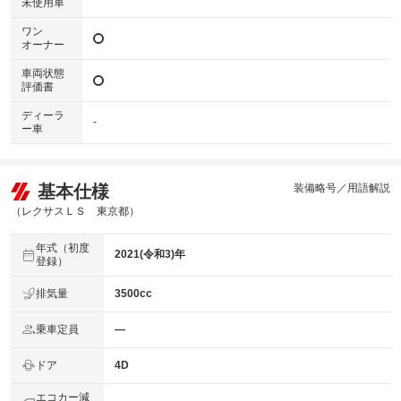
未使用車
ワン
オーナー
車両状態
評価書
ディーラ
-
ー車
基本仕様
装備略号／用語解説
（レクサスＬＳ 東京都）
年式（初度
2021(令和3)年
登録）
排気量
3500cc
乗車定員
―
ドア
4D
エコカー減