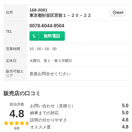
168-0081
住所
MAP
東京都杉並区宮前１－２０－２２
0078-6044-9504
TEL
無料電話
営業時間
10：00～18：00
定休日
火曜日、第１・第３月曜日
販売可能エ
直接お問合せください
リア
販売店の口コミ
総合評価
5.0
お問い合わせ（見積り）
（5点満点中）
4.8
5.0
納車までの対応
4.6
説明の分かりやすさ
4.8
オススメ度
8件