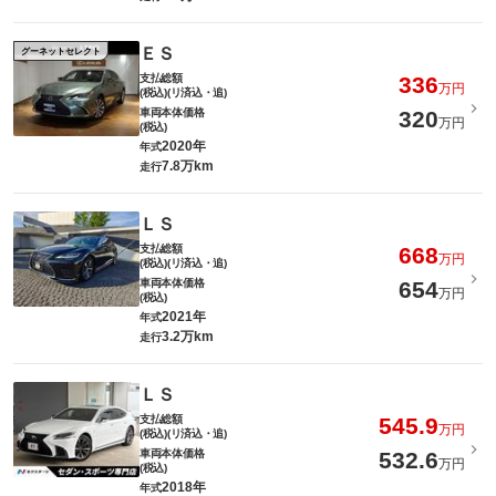
ＥＳ
グーネットセレクト
支払総額
336
万円
(税込)(リ済込・追)
車両本体価格
320
万円
(税込)
2020年
年式
7.8万km
走行
ＬＳ
支払総額
668
万円
(税込)(リ済込・追)
車両本体価格
654
万円
(税込)
2021年
年式
3.2万km
走行
ＬＳ
支払総額
545.9
万円
(税込)(リ済込・追)
車両本体価格
532.6
万円
(税込)
2018年
年式