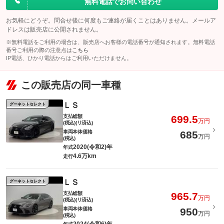
無料電話でお問い合わせ
お気軽にどうぞ。問合せ後に何度もご連絡が届くことはありません。メールア
ドレスは販売店に公開されません。
※無料電話をご利用の場合は、販売店へお客様の電話番号が通知されます。無料電話
番号ご利用の際の注意点は
こちら
IP電話、ひかり電話からはご利用いただけません。
この販売店の同一車種
ＬＳ
グーネットセレクト
支払総額
699.5
万円
(税込)(リ済込)
車両本体価格
685
万円
(税込)
2020(令和2)年
年式
4.6万km
走行
ＬＳ
グーネットセレクト
支払総額
965.7
万円
(税込)(リ済込)
車両本体価格
950
万円
(税込)