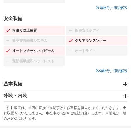
装備略号／用語解説
安全装備
横滑り防止装置
衝突安全ボディ
：装備あり
：装備なし
衝突被害軽減システム
クリアランスソナー
：装備なし
：装備あり
オートマチックハイビーム
オートライト
：装備あり
：装備なし
頸部衝撃緩和ヘッドレスト
：装備なし
装備略号／用語解説
基本装備
エアバッグ：運転席/助手席/サイド
外装・内装
：装備あり
スライドドア
カーナビ：メモリーナビ他
：装備なし
：装備あり
【注】販売は、当店に直接ご来場頂けるお客様を優先させていただきます。◆
お取置きはいたしません。◆在庫の有無をご確認お願いします。※販売は一般
サンルーフ
ABS
TV：フルセグ
：装備あり
：装備あり
：装備あり
のお客様に限ります。
エアコン
Wエアコン
オーディオ：CDまたはCDチェンジャー／ミュージックプレイヤー接続
：装備あり
：装備あり
：装備あり
可