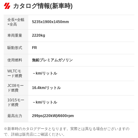
リフトアップ
パワーステアリング
カタログ情報(新車時)
：装備なし
：装備あり
ビジュアル：-／DVD再生
：装備あり
ダウンヒルアシストコントロール
：装備なし
アルミホイール：アルミホイール
全長×全幅
：装備あり
5235x1900x1450mm
×全高
パワーウィンドウ
盗難防止システム
：装備あり
：装備あり
革シート
ハーフレザーシート
：装備あり
：装備なし
車両重量
2220kg
アイドリングストップ
ドライブレコーダー
：装備なし
：装備あり
キーレス
LEDヘッドランプ
：装備あり
：装備あり
USB入力端子
Bluetooth接続
駆動形式
FR
：装備なし
：装備あり
HID(キセノンライト)
ポータブルナビ
：装備なし
：装備なし
100V電源
クリーンディーゼル
使用燃料
無鉛プレミアムガソリン
：装備あり
：装備なし
バックカメラ
ETC
：装備あり
：装備あり
センターデフロック
：装備なし
WLTCモ
エアロ
スマートキー
－km/リットル
：装備なし
：装備あり
ード燃費
レンタカーアップ
展示・試乗車
：装備なし
：装備なし
ローダウン
ランフラットタイヤ
：装備なし
：装備なし
JC08モー
16.4km/リットル
ド燃費
電動格納ミラー
：装備あり
パワーシート
3列シート
：装備あり
：装備なし
10/15モー
装備略号／用語解説
－km/リットル
ド燃費
ベンチシート
フルフラットシート
：装備なし
：装備なし
チップアップシート
オットマン
最高出力
299ps(220kW)/6600rpm
：装備なし
：装備なし
電動格納サードシート
シートヒーター
：装備なし
：装備あり
※新車時のカタログデータとなります。実際とは異なる場合がございますの
で、詳細は販売店にご確認ください。
ウォークスルー
後席モニター