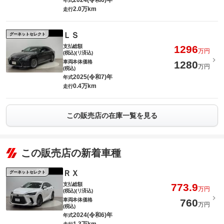
2024(令和6)年
年式
2.0万km
走行
ＬＳ
グーネットセレクト
支払総額
1296
万円
(税込)(リ済込)
車両本体価格
1280
万円
(税込)
2025(令和7)年
年式
0.4万km
走行
この販売店の在庫一覧を見る
この販売店の新着車種
ＲＸ
グーネットセレクト
支払総額
773.9
万円
(税込)(リ済込)
車両本体価格
760
万円
(税込)
2024(令和6)年
年式