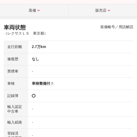
装備
販売店
車両状態
装備略号／用語解説
（レクサスＬＳ 東京都）
走行距離
2.7万km
修復歴
なし
禁煙車
-
車検
車検整備付
?
記録簿
輸入認定
-
中古車
輸入経路
-
登録済
-