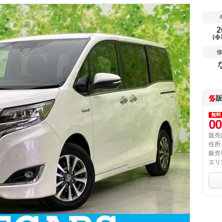
2
(令
無料
00
販売
住所
販売
エリ