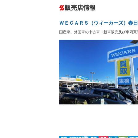
ダウンヒルアシストコントロール
－
販売店情報
オーディオ
－
盗難防止システム
アイドリ
ヘッドライトウォッシャ
革シート
－
－
ＷＥＣＡＲＳ（ウィーカーズ）春日
ー
Bluetooth接続
100V電源
－
国産車、外国車の中古車・新車販売及び車両買
LEDヘッドランプ
HID(キ
－
レンタカーアップ
展示・試
－
－
ETC
エアロ
－
ランフラットタイヤ
パワーシ
－
－
フルフラットシート
チップア
－
－
シートヒーター
ウォーク
－
フロントカメラ
シートエ
－
－
ルーフレール
エアサス
－
－