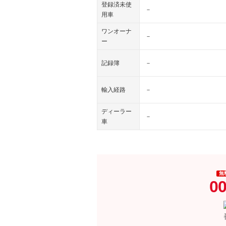
登録済未使
－
用車
ワンオーナ
－
ー
記録簿
－
輸入経路
－
ディーラー
－
車
無
00