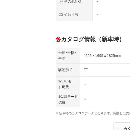
その他仕様
－
荷台寸法
－
カタログ情報（新車時）
全長×全幅×
4695 x 1695 x 1825mm
全高
駆動形式
FF
WLTCモー
－
ド燃費
10/15モード
－
燃費
※新車時のカタログデータとなります。実際とは異
カ