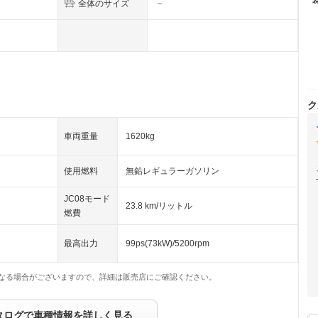
全体のサイズ
－
ク
車両重量
1620kg
使用燃料
無鉛レギュラーガソリン
JC08モード
23.8 km/リットル
燃費
最高出力
99ps(73kW)/5200rpm
なる場合がございますので、詳細は販売店にご確認ください。
タログで車種情報を詳しく見る