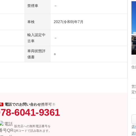
禁煙車
－
車検
2027(令和9)年7月
輸入認定中
－
古車
車両状態評
○
価書
住
営
定
電話でのお問い合わせ
携帯可
料
78-6041-9361
販売店への無料電話番号を
店
QRコードで読み取れます。
店