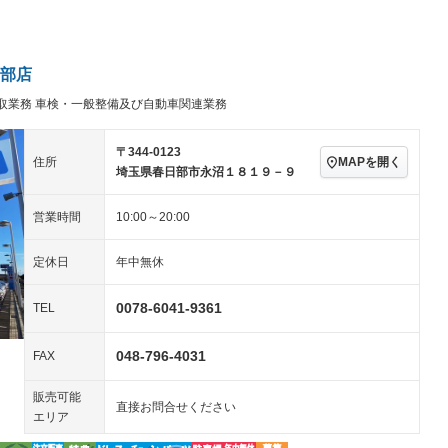
パワーステアリング
パワーウィンドウ
ビジュアル：-／DVD再
アルミホイール：15イ
生
ンチ
ングストップ
ドライブレコーダー
USB入力端子
－
－
ハーフレザーシート
キーレス
－
部店
クリーンディーゼル
センターデフロック
－
－
取業務 車検・一般整備及び自動車関連業務
セノンライト)
ポータブルナビ
バックカメラ
－
乗車
電動格納ミラー
スマートキー
ローダウン
－
－
〒344-0123
MAPを開く
住所
装備略号／用語解説
埼玉県春日部市永沼１８１９－９
ート
3列シート
ベンチシート
－
－
営業時間
10:00～20:00
ップシート
オットマン
電動格納サードシート
－
－
スルー
後席モニター
電動リアゲート
－
－
定休日
年中無休
アコン
全周囲カメラ
サイドカメラ
－
－
0078-6041-9361
TEL
ペンション
048-796-4031
FAX
装備略号／用語解説
販売可能
直接お問合せください
エリア