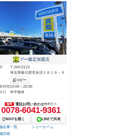
グー鑑定加盟店
所
〒344-0123
埼玉県春日部市永沼１８１９－９
コピー
業時間
10:00～20:00
休日
年中無休
電話お問い合わせ
無料
携帯可
0078-6041-9361
MAPを開く
LINEで共有
舗在庫一覧
ショールーム
舗詳細