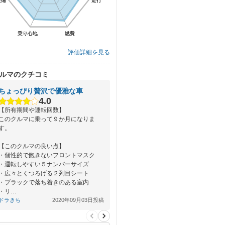
装備
装備
走行
走行
乗り心地
乗り心地
燃費
燃費
評価詳細を見る
ルマのクチコミ
ちょっぴり贅沢で優雅な車
4.0
【所有期間や運転回数】
このクルマに乗って９か月になりま
す。
【このクルマの良い点】
・個性的で飽きないフロントマスク
・運転しやすい５ナンバーサイズ
・広々とくつろげる２列目シート
・ブラックで落ち着きのある室内
・リ…
ドラきち
2020年09月03日投稿