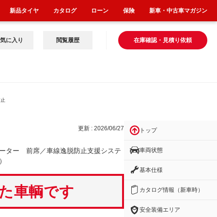
新品タイヤ
カタログ
ローン
保険
新車・中古車マガジン
気に入り
閲覧履歴
在庫確認・見積り依頼
防止
更新 : 2026/06/27
トップ
車両状態
ーター 前席／車線逸脱防止支援システ
）
基本仕様
いた車輌です
カタログ情報（新車時）
安全装備エリア