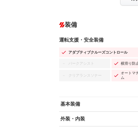
装備
運転支援・安全装備
アダプティブクルーズコントロール
パークアシスト
横滑り防
－
オートマ
クリアランスソナー
－
ム
基本装備
外装・内装
エアバッグ：運転席/助手席/サイド
ABS
エアコン
カーナビ：SDナビ