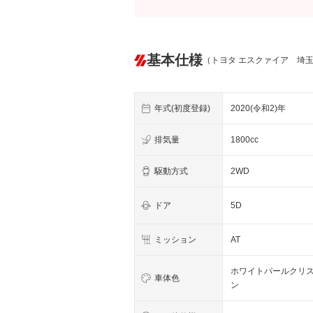
基本仕様
（トヨタ エスクァイア 埼
年式(初度登録)
2020(令和2)年
排気量
1800cc
駆動方式
2WD
ドア
5D
ミッション
AT
ホワイトパールクリ
車体色
ン