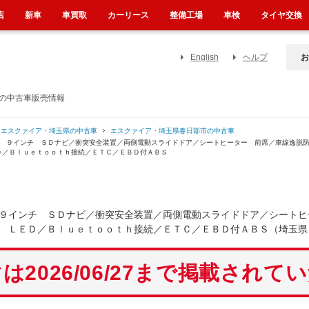
店
新車
車買取
カーリース
整備工場
車検
タイヤ交換
English
ヘルプ
お
）の中古車販売情報
エスクァイア・埼玉県の中古車
エスクァイア・埼玉県春日部市の中古車
正 ９インチ ＳＤナビ／衝突安全装置／両側電動スライドドア／シートヒーター 前席／車線逸脱
Ｄ／Ｂｌｕｅｔｏｏｔｈ接続／ＥＴＣ／ＥＢＤ付ＡＢＳ
９インチ ＳＤナビ／衝突安全装置／両側電動スライドドア／シートヒ
 ＬＥＤ／Ｂｌｕｅｔｏｏｔｈ接続／ＥＴＣ／ＥＢＤ付ＡＢＳ（埼玉県
は2026/06/27まで掲載されて