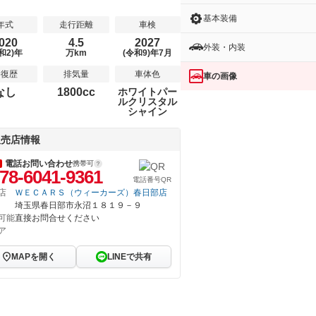
基本装備
年式
走行距離
車検
020
4.5
2027
外装・内装
和2)年
万km
(令和9)年7月
修復歴
排気量
車体色
車の画像
なし
1800cc
ホワイトパー
ルクリスタル
シャイン
販売店情報
電話お問い合わせ
携帯可
78-6041-9361
電話番号QR
店
ＷＥＣＡＲＳ（ウィーカーズ）春日部店
埼玉県春日部市永沼１８１９－９
可能
直接お問合せください
ア
MAPを開く
LINEで共有