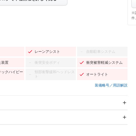
※
件
レーンアシスト
自動駐車システム
－
止装置
衝突安全ボディ
衝突被害軽減システム
－
チックハイビー
頸部衝撃緩和ヘッドレス
オートライト
－
ト
装備略号／用語解説
スライドドア：両面電動
サンルーフ
－
Wエアコン
リフトアップ
－
－
TV：フルセグ