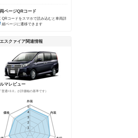
両ページQRコード
QRコードをスマホで読み込むと車両詳
細ページに遷移できます
エスクァイア関連情報
ルマレビュー
「普通=3.0」が評価軸の基準です）
外装
外装
5
5
4
4
価格
価格
内装
内装
3
3
2
2
1
1