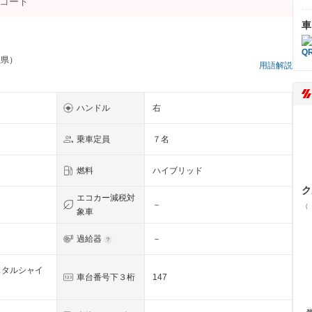
車
玉県）
用語解説
ハンドル
右
乗車定員
７名
燃料
ハイブリッド
ク
エコカー減税対
－
（
象車
過給器
－
スタルシャイ
車台番号下３桁
147