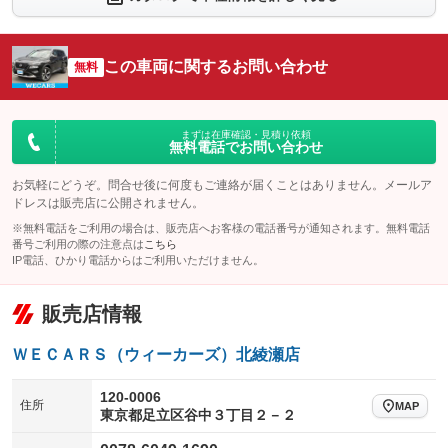
シートエアコン
全周囲カメラ
：装備なし
：装備あり
サイドカメラ
ルーフレール
この車両に関するお問い合わせ
：装備あり
無料
：装備なし
エアサスペンション
ヘッドライトウォッシャー
：装備なし
：装備なし
装備略号／用語解説
まずは在庫確認・見積り依頼
無料電話でお問い合わせ
お気軽にどうぞ。問合せ後に何度もご連絡が届くことはありません。メールア
ドレスは販売店に公開されません。
※無料電話をご利用の場合は、販売店へお客様の電話番号が通知されます。無料電話
番号ご利用の際の注意点は
こちら
IP電話、ひかり電話からはご利用いただけません。
販売店情報
ＷＥＣＡＲＳ（ウィーカーズ）北綾瀬店
120-0006
住所
MAP
東京都足立区谷中３丁目２－２