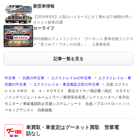
新型車情報
【2026年8月】人気のハイエースにすぐ乗れる!? 納期が早い
オススメ新車20選
カーライフ
SNS連動のフォトコンテスト「グーネット 愛車自慢コンテス
ト『見てみて！ワタシの日産』」、入賞者発表…
記事一覧を見る
中古車
日産の中古車
エクストレイルの中古車
エクストレイル・東
京都の中古車
エクストレイル・東京都足立区の中古車
日産 エクスト
レイル ４ＷＤ Ｇ ｅ－４ＯＲＣＥ 新品タイヤ／保証書／純正 ＳＤナビ
／インテリジェントルームミラー／衝突安全装置／シートヒーター／全方位
モニター／車線逸脱防止支援システム／シート 合皮／プロパイロット／パ
ーキングアシスト 自動操舵
車買取・車査定はグーネット買取 営業電
話なし