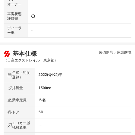
-
オーナー
車両状態
評価書
ディーラ
-
ー車
基本仕様
装備略号／用語解説
（日産エクストレイル 東京都）
年式（初度
2022(令和4)年
登録）
排気量
1500cc
乗車定員
５名
ドア
5D
エコカー減
－
税対象車