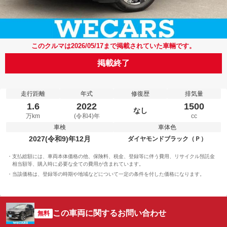
このクルマは2026/05/17まで掲載されていた車輛です。
掲載終了
走行距離
年式
修復歴
排気量
1.6
2022
1500
なし
万km
(令和4)年
cc
車検
車体色
2027(令和9)年12月
ダイヤモンドブラック（Ｐ）
支払総額には、車両本体価格の他、保険料、税金、登録等に伴う費用、リサイクル預託金
相当額等、購入時に必要な全ての費用が含まれています。
当該価格は、登録等の時期や地域などについて一定の条件を付した価格になります。
この車両に関するお問い合わせ
無料