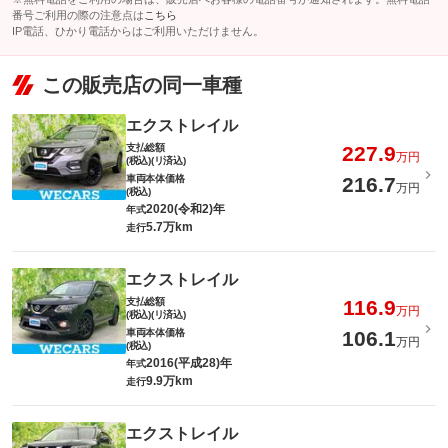
番号ご利用の際の注意点は
こちら
IP電話、ひかり電話からはご利用いただけません。
この販売店の同一車種
エクストレイル
支払総額
227.9
万円
(税込)(リ済込)
車両本体価格
216.7
万円
(税込)
2020(令和2)年
年式
5.7万km
走行
エクストレイル
支払総額
116.9
万円
(税込)(リ済込)
車両本体価格
106.1
万円
(税込)
2016(平成28)年
年式
9.9万km
走行
エクストレイル