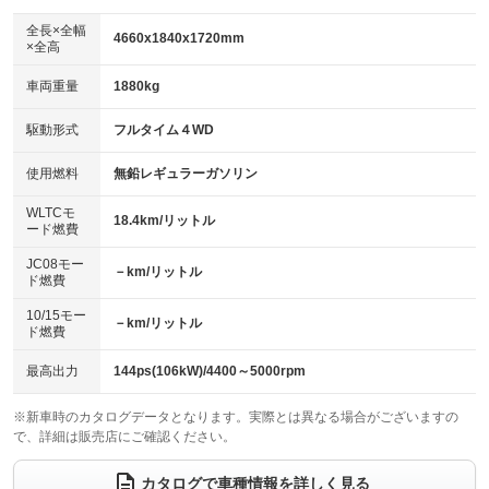
ダウンヒルアシストコントロール
アルミホイール：19インチ
：装備なし
：装備あり
全長×全幅
4660x1840x1720mm
×全高
パワーウィンドウ
盗難防止システム
革シート
ハーフレザーシート
：装備あり
：装備あり
：装備なし
：装備なし
車両重量
1880kg
アイドリングストップ
ドライブレコーダー
キーレス
LEDヘッドランプ
：装備あり
：装備なし
：装備あり
：装備あり
USB入力端子
Bluetooth接続
駆動形式
フルタイム４WD
HID(キセノンライト)
ポータブルナビ
：装備なし
：装備あり
：装備なし
：装備なし
100V電源
クリーンディーゼル
バックカメラ
ETC2.0
使用燃料
無鉛レギュラーガソリン
：装備なし
：装備なし
：装備あり
：装備あり
センターデフロック
エアロ
スマートキー
：装備なし
WLTCモ
：装備なし
：装備なし
18.4km/リットル
ード燃費
レンタカーアップ
展示・試乗車
ローダウン
ランフラットタイヤ
：装備なし
：装備なし
：装備なし
：装備なし
JC08モー
－km/リットル
ド燃費
電動格納ミラー
パワーシート
3列シート
：装備なし
：装備あり
：装備なし
10/15モー
装備略号／用語解説
－km/リットル
ベンチシート
フルフラットシート
ド燃費
：装備なし
：装備なし
チップアップシート
オットマン
：装備なし
：装備なし
最高出力
144ps(106kW)/4400～5000rpm
電動格納サードシート
シートヒーター
：装備なし
：装備あり
※新車時のカタログデータとなります。実際とは異なる場合がございますの
で、詳細は販売店にご確認ください。
ウォークスルー
後席モニター
：装備なし
：装備なし
電動リアゲート
フロントカメラ
カタログで車種情報を詳しく見る
：装備あり
：装備あり