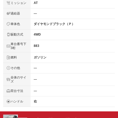
ミッション
AT
過給器
―
車体色
ダイヤモンドブラック（Ｐ）
駆動方式
4WD
車台番号下
883
3桁
燃料
ガソリン
その他
―
全体のサイ
―
ズ
荷台寸法
―
ハンドル
右