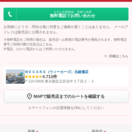
まずは在庫確認・見積り依頼
無料電話でお問い合わせ
お気軽にどうぞ。問合せ後に何度もご連絡が届くことはありません。 メールア
ドレスは販売店に公開されません。
※無料電話をご利用の場合は、販売店へお客様の電話番号が通知されます。無料電話
番号ご利用の際の注意点は
こちら
IP電話、ひかり電話からはご利用いただけません。
詳細はこちら
ＷＥＣＡＲＳ（ウィーカーズ）北綾瀬店
4.7
13件
【STEP1】
認証画面でグーネットを友だち追加してから「許可する」ボタンを押
〒120-0006 東京都足立区谷中３丁目２－２
します
MAPで販売店までのルートを確認する
【STEP2】
トーク画面で
ボタンをタップして問い合わせを
完了してください。
スマートフォンの位置情報をONにしてください
こちら
装備
販売店