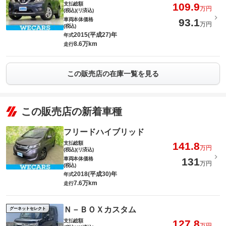
支払総額
109.9
万円
(税込)(リ済込)
車両本体価格
93.1
万円
(税込)
2015(平成27)年
年式
8.6万km
走行
この販売店の在庫一覧を見る
この販売店の新着車種
フリードハイブリッド
支払総額
141.8
万円
(税込)(リ済込)
車両本体価格
131
万円
(税込)
2018(平成30)年
年式
7.6万km
走行
Ｎ－ＢＯＸカスタム
グーネットセレクト
支払総額
127.8
万円