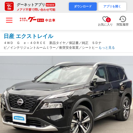
グーネットアプリ
RENEW
ダウンロード
アプリを開く
メアド不要で問い合わせ可能
0
お気に入り
閲覧履歴
日産 エクストレイル
４ＷＤ Ｇ ｅ－４ＯＲＣＥ 新品タイヤ／保証書／純正 ＳＤナ
ビ／インテリジェントルームミラー／衝突安全装置／シートヒータ
もっと見る
ー／全方位モニター／車線逸脱防止支援システム／シート 合皮／
プロパイロット／パーキングアシスト 自動操舵（東京都）