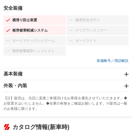
安全装備
横滑り防止装置
衝突安全ボディ
：装備あり
：装備なし
衝突被害軽減システム
クリアランスソナー
：装備あり
：装備なし
オートマチックハイビーム
オートライト
：装備なし
：装備なし
頸部衝撃緩和ヘッドレスト
：装備なし
装備略号／用語解説
基本装備
エアバッグ：運転席/助手席/サイド
外装・内装
：装備あり
スライドドア
カーナビ：SDナビ
：装備なし
：装備あり
【注】販売は、当店に直接ご来場頂けるお客様を優先させていただきます。◆
お取置きはいたしません。◆在庫の有無をご確認お願いします。※販売は一般
サンルーフ
ABS
TV：フルセグ
：装備なし
：装備あり
：装備あり
のお客様に限ります。
エアコン
Wエアコン
オーディオ
：装備あり
：装備なし
：装備なし
リフトアップ
パワーステアリング
カタログ情報(新車時)
ビジュアル
：装備なし
：装備あり
：装備なし