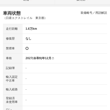
車両状態
装備略号／用語解説
（日産エクストレイル 東京都）
走行距離
1.6万km
修復歴
なし
禁煙車
車検
2027(令和9)年12月
?
記録簿
-
輸入認定
-
中古車
輸入経路
-
登録済
-
未使用車
ワン