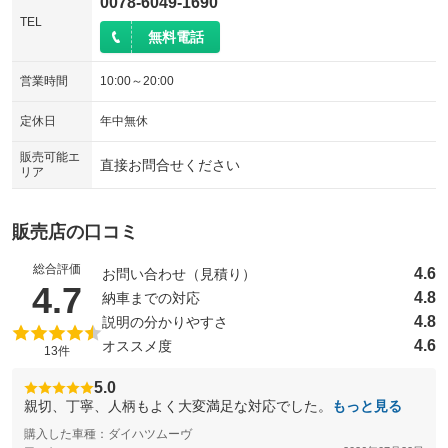
0078-6049-1690
TEL
無料電話
営業時間
10:00～20:00
定休日
年中無休
販売可能エ
直接お問合せください
リア
販売店の口コミ
総合評価
4.6
お問い合わせ（見積り）
（5点満点中）
4.7
4.8
納車までの対応
4.8
説明の分かりやすさ
4.6
オススメ度
13件
5.0
親切、丁寧、人柄もよく大変満足な対応でした。
もっと見る
購入した車種：ダイハツムーヴ