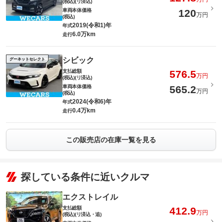
(税込)(リ済込)
車両本体価格
120
万円
(税込)
2019(令和1)年
年式
6.0万km
走行
シビック
グーネットセレクト
支払総額
576.5
万円
(税込)(リ済込)
車両本体価格
565.2
万円
(税込)
2024(令和6)年
年式
0.4万km
走行
この販売店の在庫一覧を見る
探している条件に近いクルマ
エクストレイル
支払総額
412.9
万円
(税込)(リ済込・追)