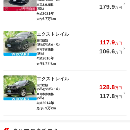
車両本体価格
179.9
万円
(税込)
2021年
年式
6.7万km
走行
エクストレイル
支払総額
117.9
万円
(税込)(リ済込・追)
車両本体価格
106.6
万円
(税込)
2016年
年式
8.7万km
走行
エクストレイル
支払総額
128.8
万円
(税込)(リ済込・追)
車両本体価格
117.8
万円
(税込)
2014年
年式
6.9万km
走行