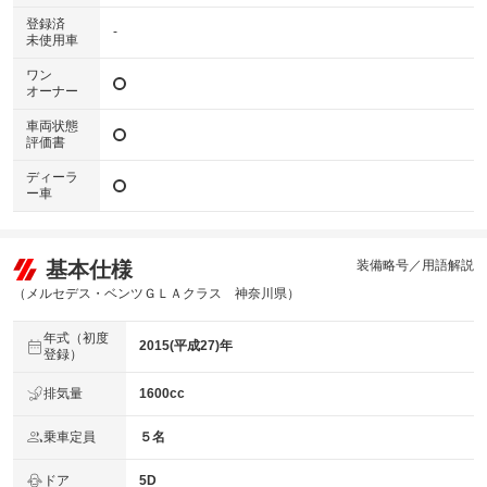
登録済
-
未使用車
ワン
オーナー
車両状態
評価書
ディーラ
ー車
基本仕様
装備略号／用語解説
（メルセデス・ベンツＧＬＡクラス 神奈川県）
年式（初度
2015(平成27)年
登録）
排気量
1600cc
乗車定員
５名
ドア
5D