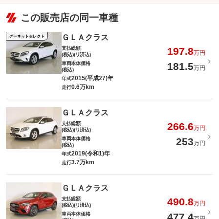
この販売店の同一車種
ＧＬＡクラス
グーネットセレクト
支払総額
197.8
万円
(税込)(リ済込)
車両本体価格
181.5
万円
(税込)
2015(平成27)年
年式
0.6万km
走行
ＧＬＡクラス
支払総額
266.6
万円
(税込)(リ済込)
車両本体価格
253
万円
(税込)
2019(令和1)年
年式
3.7万km
走行
ＧＬＡクラス
支払総額
490.8
万円
(税込)(リ済込)
車両本体価格
477.4
万円