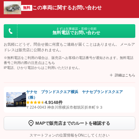
この車両に関するお問い合わせ
無料
まずは在庫確認・見積り依頼
無料電話でお問い合わせ
お気軽にどうぞ。問合せ後に何度もご連絡が届くことはありません。 メールア
ドレスは販売店に公開されません。
※無料電話をご利用の場合は、販売店へお客様の電話番号が通知されます。無料電話
番号ご利用の際の注意点は
こちら
IP電話、ひかり電話からはご利用いただけません。
詳細はこちら
ヤナセ ブランドスクエア横浜 ヤナセブランドスクエア
（株）
【STEP1】
認証画面でグーネットを友だち追加してから「許可する」ボタンを押
4.9
148件
します
〒224-0043 神奈川県横浜市都筑区折本町９３
【STEP2】
トーク画面で
ボタンをタップして問い合わせを
MAPで販売店までのルートを確認する
完了してください。
スマートフォンの位置情報をONにしてください
こちら