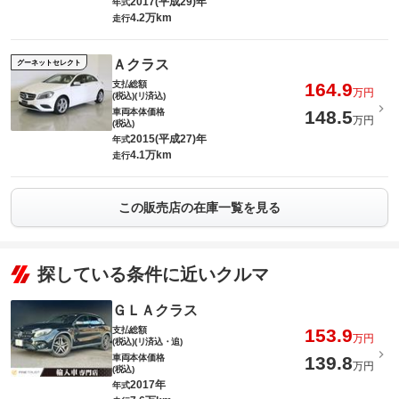
2017(平成29)年
年式
4.2万km
走行
Ａクラス
グーネットセレクト
支払総額
164.9
万円
(税込)(リ済込)
車両本体価格
148.5
万円
(税込)
2015(平成27)年
年式
4.1万km
走行
この販売店の在庫一覧を見る
探している条件に近いクルマ
ＧＬＡクラス
支払総額
153.9
万円
(税込)(リ済込・追)
車両本体価格
139.8
万円
(税込)
2017年
年式