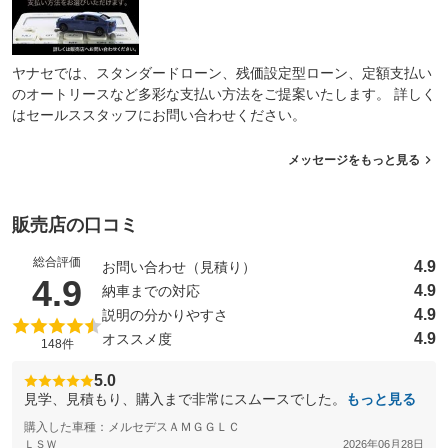
ヤナセでは、スタンダードローン、残価設定型ローン、定額支払い
のオートリースなど多彩な支払い方法をご提案いたします。 詳しく
はセールススタッフにお問い合わせください。
メッセージをもっと見る
販売店の口コミ
総合評価
4.9
お問い合わせ（見積り）
（5点満点中）
4.9
4.9
納車までの対応
4.9
説明の分かりやすさ
4.9
オススメ度
148件
5.0
見学、見積もり、購入まで非常にスムースでした。
もっと見る
購入した車種：メルセデスＡＭＧＧＬＣ
ＬＳＷ
2026年06月28日