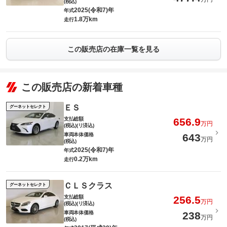
(税込)
2025(令和7)年
年式
1.8万km
走行
この販売店の在庫一覧を見る
この販売店の新着車種
ＥＳ
グーネットセレクト
支払総額
656.9
万円
(税込)(リ済込)
車両本体価格
643
万円
(税込)
2025(令和7)年
年式
0.2万km
走行
ＣＬＳクラス
グーネットセレクト
支払総額
256.5
万円
(税込)(リ済込)
車両本体価格
238
万円
(税込)