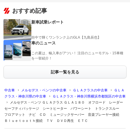
おすすめ記事
新車試乗レポート
街中で輝くワンランク上のGLA【九島辰也】
車のニュース
この夏は、輸入車がアツい！ 注目のニューモデル・15車種
を一挙紹介！
記事一覧を見る
中古車
メルセデス・ベンツの中古車
ＧＬＡクラスの中古車
ＧＬＡ
クラス・神奈川県の中古車
ＧＬＡクラス・神奈川県横浜市都筑区の中古車
メルセデス・ベンツ ＧＬＡクラス ＧＬＡ１８０ オフロード レーダー
セーフティパッケージ シートヒーター パワーシート トランクスルー
フロアマット ナビ ＣＤ ミュージックサーバー 音楽プレーヤー接続
Ｂｌｕｅｔｏｏｔｈ接続 ＴＶ ＤＶＤ再生 ＥＴＣ