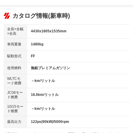
エアコン
Wエアコン
オーディオ：CDまたはCDチェンジャー／ミュージックプレイヤー接続
：装備あり
：装備なし
：装備あり
可／ミュージックサーバー
リフトアップ
パワーステアリング
カタログ情報(新車時)
：装備なし
：装備あり
ビジュアル：-／DVD再生
：装備あり
ダウンヒルアシストコントロール
：装備なし
アルミホイール：アルミホイール
全長×全幅
：装備あり
4430x1805x1535mm
×全高
パワーウィンドウ
盗難防止システム
：装備あり
：装備あり
革シート
ハーフレザーシート
：装備なし
：装備あり
車両重量
1480kg
アイドリングストップ
ドライブレコーダー
：装備あり
：装備なし
キーレス
LEDヘッドランプ
：装備あり
：装備なし
USB入力端子
Bluetooth接続
駆動形式
FF
：装備あり
：装備あり
HID(キセノンライト)
ポータブルナビ
：装備あり
：装備なし
100V電源
クリーンディーゼル
使用燃料
無鉛プレミアムガソリン
：装備なし
：装備なし
バックカメラ
ETC2.0
：装備あり
：装備あり
センターデフロック
：装備なし
WLTCモ
エアロ
スマートキー
－km/リットル
：装備なし
：装備なし
ード燃費
レンタカーアップ
展示・試乗車
：装備なし
：装備なし
ローダウン
ランフラットタイヤ
：装備なし
：装備なし
JC08モー
16.0km/リットル
ド燃費
電動格納ミラー
：装備あり
パワーシート
3列シート
：装備あり
：装備なし
10/15モー
装備略号／用語解説
－km/リットル
ド燃費
ベンチシート
フルフラットシート
：装備なし
：装備なし
チップアップシート
オットマン
最高出力
122ps(90kW)/5000rpm
：装備なし
：装備なし
電動格納サードシート
シートヒーター