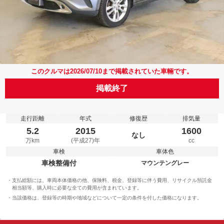
このクルマは2026/07/10まで掲載されていた車輛です。
掲載終了
走行距離
年式
修復歴
排気量
5.2
2015
1600
なし
万km
(平成27)年
cc
車検
車体色
車検整備付
マウンテングレー
支払総額には、車両本体価格の他、保険料、税金、登録等に伴う費用、リサイクル預託金
相当額等、購入時に必要な全ての費用が含まれています。
当該価格は、登録等の時期や地域などについて一定の条件を付した価格になります。