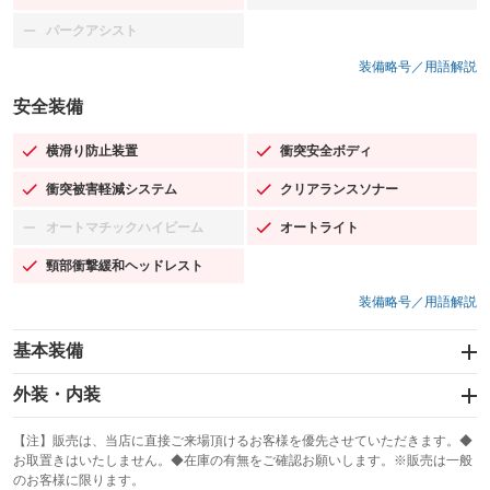
パークアシスト
：装備なし
装備略号／用語解説
安全装備
横滑り防止装置
衝突安全ボディ
：装備あり
：装備あり
衝突被害軽減システム
クリアランスソナー
：装備あり
：装備あり
オートマチックハイビーム
オートライト
：装備なし
：装備あり
頸部衝撃緩和ヘッドレスト
：装備あり
装備略号／用語解説
基本装備
エアバッグ：運転席/助手席/サイド
外装・内装
：装備あり
スライドドア
カーナビ：HDDナビ
：装備なし
：装備あり
【注】販売は、当店に直接ご来場頂けるお客様を優先させていただきます。◆
お取置きはいたしません。◆在庫の有無をご確認お願いします。※販売は一般
サンルーフ
ABS
TV：フルセグ
：装備なし
：装備あり
：装備あり
のお客様に限ります。