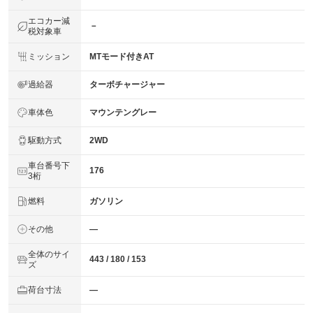
エコカー減
－
税対象車
ミッション
MTモード付きAT
過給器
ターボチャージャー
車体色
マウンテングレー
駆動方式
2WD
車台番号下
176
3桁
燃料
ガソリン
その他
―
全体のサイ
443 / 180 / 153
ズ
荷台寸法
―