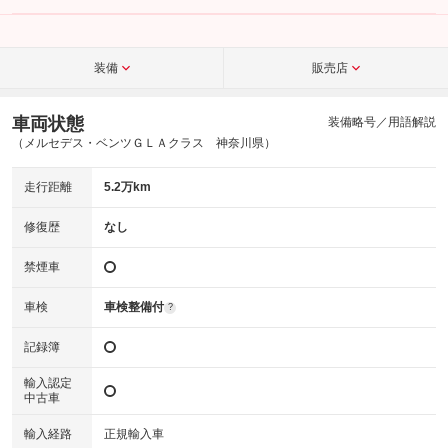
装備
販売店
車両状態
装備略号／用語解説
（メルセデス・ベンツＧＬＡクラス 神奈川県）
走行距離
5.2万km
修復歴
なし
禁煙車
車検
車検整備付
?
記録簿
輸入認定
中古車
輸入経路
正規輸入車