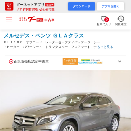
グーネットアプリ
RENEW
ダウンロード
アプリを開く
メアド不要で問い合わせ可能
0
お気に入り
閲覧履歴
メルセデス・ベンツ ＧＬＡクラス
ＧＬＡ１８０ オフロード レーダーセーフティパッケージ シー
トヒーター パワーシート トランクスルー フロアマット ナ
もっと見る
ビ ＣＤ ミュージックサーバー 音楽プレーヤー接続 Ｂｌｕｅ
ｔｏｏｔｈ接続 ＴＶ ＤＶＤ再生 ＥＴＣ（神奈川県）
正規販売店認定中古車