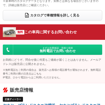
：装備なし
：装備あり
※新車時のカタログデータとなります。実際とは異なる場合がございますの
で、詳細は販売店にご確認ください。
ウォークスルー
後席モニター
：装備なし
：装備なし
カタログで車種情報を詳しく見る
電動リアゲート
フロントカメラ
：装備あり
：装備なし
シートエアコン
全周囲カメラ
：装備なし
：装備なし
この車両に関するお問い合わせ
サイドカメラ
無料
ルーフレール
：装備なし
：装備あり
エアサスペンション
ヘッドライトウォッシャー
：装備なし
：装備なし
装備略号／用語解説
まずは在庫確認・見積り依頼
無料電話でお問い合わせ
お気軽にどうぞ。問合せ後に何度もご連絡が届くことはありません。メールア
ドレスは販売店に公開されません。
※無料電話をご利用の場合は、販売店へお客様の電話番号が通知されます。無料電話
番号ご利用の際の注意点は
こちら
IP電話、ひかり電話からはご利用いただけません。
販売店情報
正規ディーラー