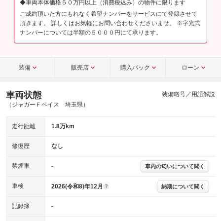
◆車両本体価格５０万円以上（消費税込み）の物件に限ります
ご成約頂いた方にもれなく希望ナンバーをサービスにて登録させて
頂きます。 詳しくはお気軽にお問い合わせくださいませ。 ※字光式
ナンバーについては半額の５０００円にて承ります。
装備
販売店
購入パック
ローン
車両状態
装備略号／用語解説
（ジャガーＦペイス 埼玉県）
走行距離
1.8万km
修復歴
なし
禁煙車
-
車内の匂いについて聞く
車検
2026(令和8)年12月
納期について聞く
?
記録簿
-