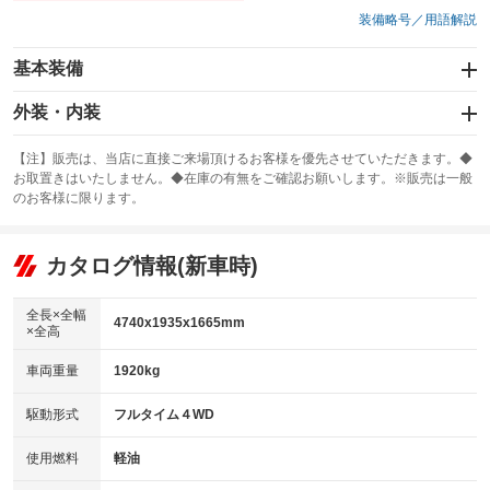
装備略号／用語解説
基本装備
エアバッグ：運転席/助手席/サイド
外装・内装
：装備あり
スライドドア
カーナビ：メモリーナビ他
：装備なし
：装備あり
【注】販売は、当店に直接ご来場頂けるお客様を優先させていただきます。◆
お取置きはいたしません。◆在庫の有無をご確認お願いします。※販売は一般
サンルーフ
ABS
TV：ワンセグ
：装備なし
：装備あり
：装備あり
のお客様に限ります。
エアコン
Wエアコン
オーディオ：CDまたはCDチェンジャー
：装備あり
：装備なし
：装備あり
リフトアップ
パワーステアリング
カタログ情報(新車時)
ビジュアル：-／DVD再生
：装備なし
：装備あり
：装備あり
ダウンヒルアシストコントロール
アルミホイール：19インチ
：装備なし
：装備あり
全長×全幅
4740x1935x1665mm
×全高
パワーウィンドウ
盗難防止システム
革シート
ハーフレザーシート
：装備あり
：装備あり
：装備あり
：装備なし
車両重量
1920kg
アイドリングストップ
ドライブレコーダー
キーレス
LEDヘッドランプ
：装備なし
：装備あり
：装備あり
：装備なし
USB入力端子
Bluetooth接続
駆動形式
フルタイム４WD
HID(キセノンライト)
ポータブルナビ
：装備なし
：装備あり
：装備あり
：装備なし
100V電源
クリーンディーゼル
バックカメラ
ETC
使用燃料
軽油
：装備なし
：装備なし
：装備なし
：装備なし