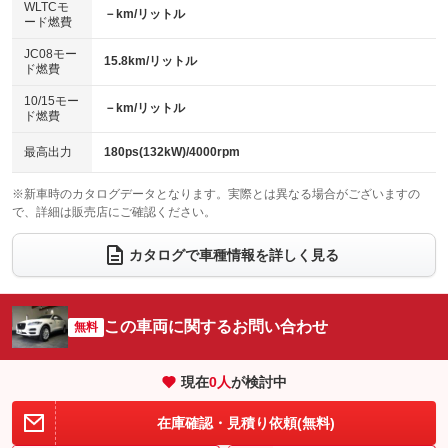
センターデフロック
エアロ
スマートキー
：装備なし
WLTCモ
：装備なし
：装備あり
－km/リットル
ード燃費
レンタカーアップ
展示・試乗車
ローダウン
ランフラットタイヤ
：装備なし
：装備なし
：装備なし
：装備なし
JC08モー
15.8km/リットル
ド燃費
電動格納ミラー
パワーシート
3列シート
：装備あり
：装備あり
：装備なし
10/15モー
装備略号／用語解説
－km/リットル
ベンチシート
フルフラットシート
ド燃費
：装備なし
：装備なし
チップアップシート
オットマン
：装備なし
：装備なし
最高出力
180ps(132kW)/4000rpm
電動格納サードシート
シートヒーター
：装備なし
：装備あり
※新車時のカタログデータとなります。実際とは異なる場合がございますの
で、詳細は販売店にご確認ください。
ウォークスルー
後席モニター
：装備なし
：装備なし
電動リアゲート
フロントカメラ
カタログで車種情報を詳しく見る
：装備あり
：装備なし
シートエアコン
全周囲カメラ
：装備なし
：装備あり
サイドカメラ
ルーフレール
この車両に関するお問い合わせ
：装備なし
無料
：装備なし
エアサスペンション
ヘッドライトウォッシャー
：装備なし
：装備あり
現在
0
人
が検討中
装備略号／用語解説
在庫確認・見積り依頼(無料)