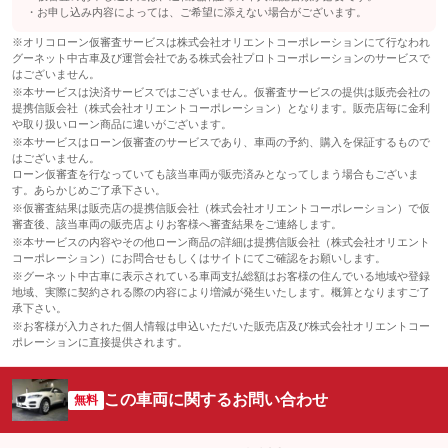
お申し込み内容によっては、ご希望に添えない場合がございます。
※オリコローン仮審査サービスは株式会社オリエントコーポレーションにて行なわれ
グーネット中古車及び運営会社である株式会社プロトコーポレーションのサービスで
はございません。
※本サービスは決済サービスではございません。仮審査サービスの提供は販売会社の
提携信販会社（株式会社オリエントコーポレーション）となります。販売店毎に金利
や取り扱いローン商品に違いがございます。
※本サービスはローン仮審査のサービスであり、車両の予約、購入を保証するもので
はございません。
ローン仮審査を行なっていても該当車両が販売済みとなってしまう場合もございま
す。あらかじめご了承下さい。
※仮審査結果は販売店の提携信販会社（株式会社オリエントコーポレーション）で仮
審査後、該当車両の販売店よりお客様へ審査結果をご連絡します。
※本サービスの内容やその他ローン商品の詳細は提携信販会社（株式会社オリエント
コーポレーション）にお問合せもしくはサイトにてご確認をお願いします。
※グーネット中古車に表示されている車両支払総額はお客様の住んでいる地域や登録
地域、実際に契約される際の内容により増減が発生いたします。概算となりますご了
承下さい。
※お客様が入力された個人情報は申込いただいた販売店及び株式会社オリエントコー
ポレーションに直接提供されます。
この車両に関するお問い合わせ
無料