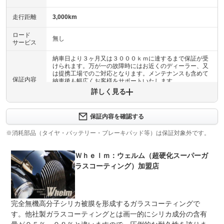
走行距離
3,000km
ロード
無し
サービス
納車日より３ヶ月又は３０００ｋｍに達するまで保証が受
けられます。万が一の故障時にはお近くのディーラー、又
は提携工場でのご対応となります。メンテナンスも含めて
保証内容
納車後も幅広くお客様をサポートいたします。
詳しく見る
保証内容について問い合わせる
保証内容を確認する
保証項目
-
※消耗部品（タイヤ・バッテリー・ブレーキパッド等）は保証対象外です。
修理回数
-
Ｗｈｅｌｍ：ウェルム（超硬化スーパーガ
上限金額
-
ラスコーティング）加盟店
免責金
無し
保証修理
-
完全無機高分子シリカ被膜を形成するガラスコーティングで
受付先
す。他社製ガラスコーティングとは画一的にシリカ成分の含有
整備付 法定12ヶ月または法定24ヶ月点検整備付