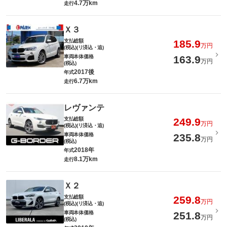
4.7万km
走行
Ｘ３
支払総額
185.9
万円
(税込)(リ済込・追)
車両本体価格
163.9
万円
(税込)
2017後
年式
6.7万km
走行
レヴァンテ
支払総額
249.9
万円
(税込)(リ済込・追)
車両本体価格
235.8
万円
(税込)
2018年
年式
8.1万km
走行
Ｘ２
支払総額
259.8
万円
(税込)(リ済込・追)
車両本体価格
251.8
万円
(税込)