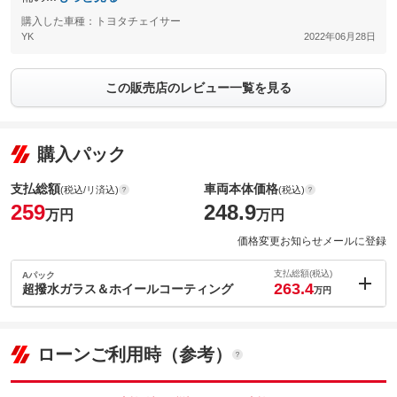
購入した車種：トヨタチェイサー
YK
2022年06月28日
この販売店のレビュー一覧を見る
購入パック
支払総額
車両本体価格
(税込/リ済込)
(税込)
259
248.9
万円
万円
価格変更お知らせメールに登録
支払総額(税込)
Aパック
263.4
超撥水ガラス＆ホイールコーティング
万円
内：オプシ
4.4
ョン価格
万円
(税込)
ローンご利用時（参考）
車両本体価
248.9
万円
格