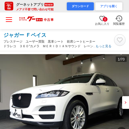
グーネットアプリ
RENEW
ダウンロード
アプリを開く
メアド不要で問い合わせ可能
0
お気に入り
閲覧履歴
ジャガー Ｆペイス
プレステージ ユーザー買取 黒革シート 前席シートヒーター
ドラレコ ３６０°カメラ ＭＥＲＩＤＩＡＮサウンド レーンキ
もっと見る
ープアシスト ＤＶＤ ブラウンウッドトリム ディプロイアブル
サイドステップ 後席モニター（埼玉県）
1
/70