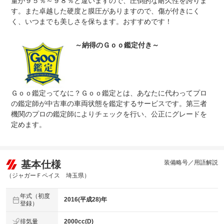
量が９５％～９８％と違いますので、圧倒的な耐久性を誇りま
法定整備
※車検なし・車検整備付の場合は法定24ヶ月点検整備付
す。また卓越した硬度と膜圧がありますので、傷が付きにく
※商用車は6ヶ月または12ヶ月点検整備付
く、いつまでも美しさを保ちます。おすすめです！
《法定整備》 ■法定２４ヶ月または１２ヶ月点検整備■厳
法定整備
密な点検整備を実施し、ご安心してお乗り頂けるお車をお
について
届けいたします。
～納得のＧｏｏ鑑定付き～
Ｇｏｏ鑑定ってなに？Ｇｏｏ鑑定とは、あなたに代わってプロ
の鑑定師が中古車の車両状態を鑑定するサービスです。第三者
機関のプロの鑑定師によりチェックを行い、公正にグレードを
定めます。
基本仕様
装備略号／用語解説
（ジャガーＦペイス 埼玉県）
年式（初度
2016(平成28)年
登録）
排気量
2000cc(D)