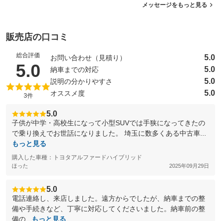
メッセージをもっと見る
販売店の口コミ
総合評価
5.0
お問い合わせ（見積り）
（5点満点中）
5.0
5.0
納車までの対応
5.0
説明の分かりやすさ
5.0
オススメ度
3件
5.0
子供が中学・高校生になって小型SUVでは手狭になってきたの
で乗り換えでお世話になりました。 埼玉に数多くある中古車...
もっと見る
購入した車種：トヨタアルファードハイブリッド
ほった
2025年09月29日
5.0
電話連絡し、来店しました。遠方からでしたが、納車までの整
備や手続きなど、丁寧に対応してくださいました。納車前の整
備の...
もっと見る