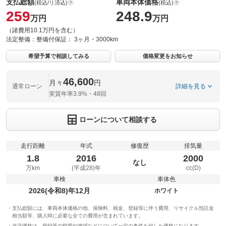
支払総額
車両本体価格
(税込/リ済込)
(税込)
259
248.9
万円
万円
（諸費用10.1万円を含む）
法定整備：
整備付
保証：
3ヶ月・3000km
希望予算で相談してみる
価格変更をお知らせ
46,600
月々
円
通常ローン
詳細を見る
実質年率3.9%・48回
ローンについて相談する
走行距離
年式
修復歴
排気量
1.8
2016
2000
なし
万km
(平成28)年
cc(D)
車検
車体色
2026(令和8)年12月
ホワイト
支払総額には、車両本体価格の他、保険料、税金、登録等に伴う費用、リサイクル預託金
相当額等、購入時に必要な全ての費用が含まれています。
当該価格は、登録等の時期や地域などについて一定の条件を付した価格になります。