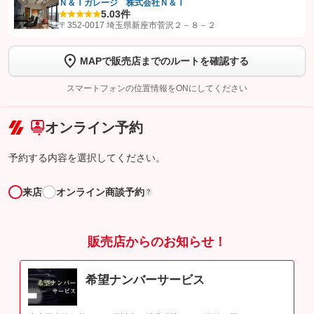
Ｎ＆Ｉガレージ 株式会社Ｎ＆Ｉ
5.0
3件
【STEP1】
認証画面でグーネットを友だち追加してから「許可する」ボタンを押
〒352-0017 埼玉県新座市菅沢２－８－２
します
MAPで販売店までのルートを確認する
【STEP2】
トーク画面で
ボタンをタップして問い合わせを
完了してください。
スマートフォンの位置情報をONにしてください
こちら
オンライン予約
予約する内容を選択してください。
来店
オンライン商談予約
?
販売店からのお知らせ！
希望ナンバーサービス