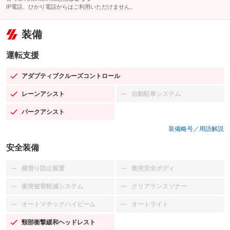
IP電話、ひかり電話からはご利用いただけません。
装備
運転支援
アダプティブクルーズコントロール
：装備あり
レーンアシスト
自動駐車システム
：装備あり
：装備なし
パークアシスト
：装備あり
装備略号／用語解説
安全装備
横滑り防止装置
衝突安全ボディ
：装備なし
：装備なし
衝突被害軽減システム
クリアランスソナー
：装備なし
：装備なし
オートマチックハイビーム
オートライト
：装備なし
：装備なし
頸部衝撃緩和ヘッドレスト
：装備あり