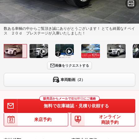
数ある車輌の中からご覧頂き誠にありがとうございます！ とても綺麗なＦペイ
ス ２０ｄ プレステージが入庫いたしました！
画像をリクエストする
車両動画（2）
販売店からメールで
最短即日
にご連絡
無料で在庫確認・見積り依頼する
オンライン
来店予約
商談予約