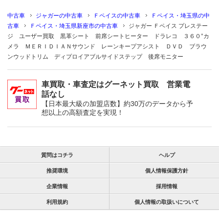
中古車
ジャガーの中古車
Ｆペイスの中古車
Ｆペイス・埼玉県の中
古車
Ｆペイス・埼玉県新座市の中古車
ジャガー Ｆペイス プレステー
ジ ユーザー買取 黒革シート 前席シートヒーター ドラレコ ３６０°カ
メラ ＭＥＲＩＤＩＡＮサウンド レーンキープアシスト ＤＶＤ ブラウ
ンウッドトリム ディプロイアブルサイドステップ 後席モニター
車買取・車査定はグーネット買取 営業電
話なし
【日本最大級の加盟店数】約30万のデータから予
想以上の高額査定を実現！
質問はコチラ
ヘルプ
推奨環境
個人情報保護方針
企業情報
採用情報
利用規約
個人情報の取扱いについて