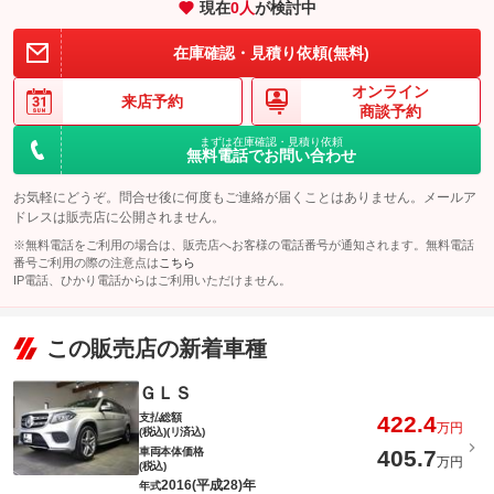
現在
0
人
が検討中
在庫確認・見積り依頼(無料)
オンライン
来店予約
商談予約
まずは在庫確認・見積り依頼
無料電話でお問い合わせ
お気軽にどうぞ。問合せ後に何度もご連絡が届くことはありません。メールア
ドレスは販売店に公開されません。
※無料電話をご利用の場合は、販売店へお客様の電話番号が通知されます。無料電話
番号ご利用の際の注意点は
こちら
IP電話、ひかり電話からはご利用いただけません。
この販売店の新着車種
ＧＬＳ
支払総額
422.4
万円
(税込)(リ済込)
車両本体価格
405.7
万円
(税込)
2016(平成28)年
年式