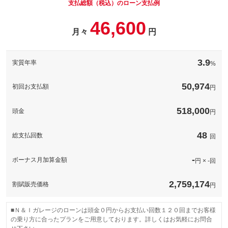
支払総額（税込）のローン支払例
46,600
月々
円
パック内容
ガラス全面の撥水コーティングにホイールコーティングをセット
した内容です。足元等細かい部分も綺麗な仕上がりにしたい方は
3.9
実質年率
%
こちらがお勧めです。キャンペーン情報はスタッフまで
備考
－
50,974
初回お支払額
円
このパックの見積もり依頼（無料）
518,000
頭金
円
48
総支払回数
回
-
ボーナス月加算金額
円 × -回
2,759,174
割賦販売価格
円
■Ｎ＆Ｉガレージのローンは頭金０円からお支払い回数１２０回までお客様
の乗り方に合ったプランをご用意しております。詳しくはお気軽にお問合