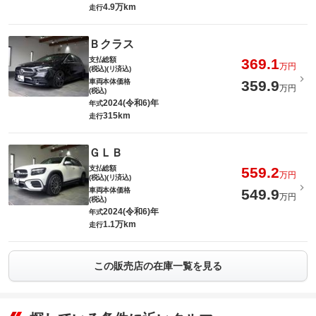
4.9万km
走行
Ｂクラス
支払総額
369.1
万円
(税込)(リ済込)
車両本体価格
359.9
万円
(税込)
2024(令和6)年
年式
315km
走行
ＧＬＢ
支払総額
559.2
万円
(税込)(リ済込)
車両本体価格
549.9
万円
(税込)
2024(令和6)年
年式
1.1万km
走行
この販売店の在庫一覧を見る