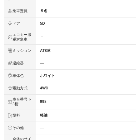
乗車定員
５名
ドア
5D
エコカー減
－
税対象車
ミッション
AT8速
過給器
―
車体色
ホワイト
駆動方式
4WD
車台番号下
998
3桁
燃料
軽油
その他
―
全体のサイ