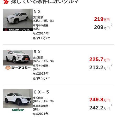
探している条件に近いクルマ
ＮＸ
支払総額
219
万円
(税込)(リ済込・追)
車両本体価格
209
万円
(税込)
2014年
年式
9.1万km
走行
ＲＸ
支払総額
225.7
万円
(税込)(リ済込・追)
車両本体価格
213.2
万円
(税込)
2017年
年式
9.5万km
走行
ＣＸ－５
支払総額
249.8
万円
(税込)(リ済込・追)
車両本体価格
242.2
万円
(税込)
2021年
年式