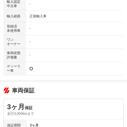
輸入認定
-
中古車
輸入経路
正規輸入車
登録済
-
未使用車
ワン
-
オーナー
車両状態
-
評価書
ディーラ
ー車
車両保証
3ヶ月
保証
走行3,000kmまで
保証期間
3ヶ月