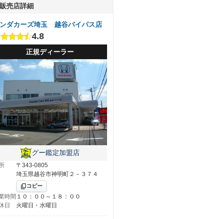
販売店詳細
ンダカーズ埼玉 越谷バイパス店
4.8
正規ディーラー
グー鑑定加盟店
所
〒343-0805
埼玉県越谷市神明町２－３７４
コピー
業時間
１０：００～１８：００
休日
火曜日・水曜日