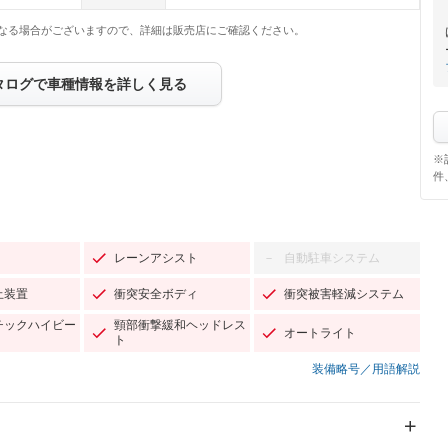
なる場合がございますので、詳細は販売店にご確認ください。
タログで車種情報を詳しく見る
※
件
レーンアシスト
自動駐車システム
－
止装置
衝突安全ボディ
衝突被害軽減システム
チックハイビー
頸部衝撃緩和ヘッドレス
オートライト
ト
装備略号／用語解説