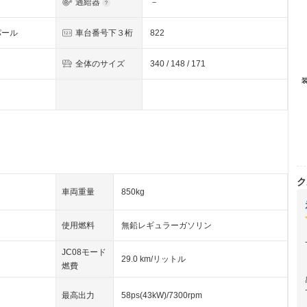
過給器
－
パール
車台番号下３桁
822
全体のサイズ
340 / 148 / 171
ク
車両重量
850kg
使用燃料
無鉛レギュラーガソリン
JC08モード
29.0 km/リットル
燃費
最高出力
58ps(43kW)/7300rpm