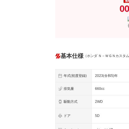
無
00
基本仕様
（ホンダ Ｎ－ＷＧＮカスタ
年式(初度登録)
2023(令和5)年
排気量
660cc
駆動方式
2WD
ドア
5D