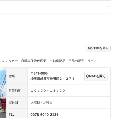
スライドドア
サンルーフ
－
－
Wエアコン
リフトアップ
－
－
TV：フルセグ
パワーステアリング
パワーウィンドウ
／ミュージック
ビジュアル：-／DVD再
アルミホイール：アルミ
ー
生
ホイール
ングストップ
ドライブレコーダー
USB入力端子
ハーフレザーシート
キーレス
クリーンディーゼル
センターデフロック
－
－
紹介動画を見る
セノンライト)
ポータブルナビ
バックカメラ
－
乗車
電動格納ミラー
、レンタカー、自動車保険代理業、自動車部品・用品の販売、リース
スマートキー
ローダウン
－
装備略号／用語解説
ート
3列シート
ベンチシート
－
〒343-0805
MAPを開く
住所
埼玉県越谷市神明町２－３７４
ップシート
オットマン
電動格納サードシート
－
－
スルー
後席モニター
電動リアゲート
－
－
営業時間
１０：００～１８：００
アコン
全周囲カメラ
サイドカメラ
－
－
定休日
火曜日・水曜日
ペンション
0078-6040-2139
TEL