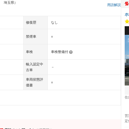
ム 埼玉県）
用語解説
ホ
修復歴
なし
禁煙車
○
車検
車検整備付
輸入認定中
－
古車
車両状態評
○
価書
住
営
定