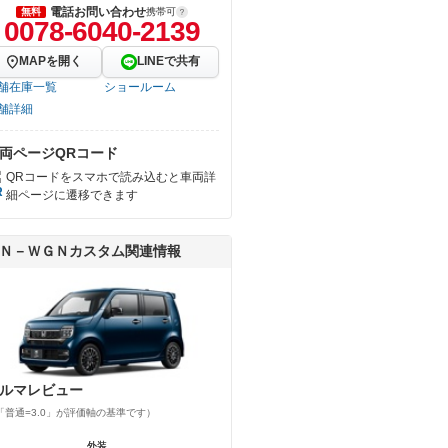
電話お問い合わせ
無料
携帯可
0078-6040-2139
MAPを開く
LINEで共有
舗在庫一覧
ショールーム
舗詳細
両ページQRコード
QRコードをスマホで読み込むと車両詳
細ページに遷移できます
Ｎ－ＷＧＮカスタム関連情報
ルマレビュー
「普通=3.0」が評価軸の基準です）
外装
外装