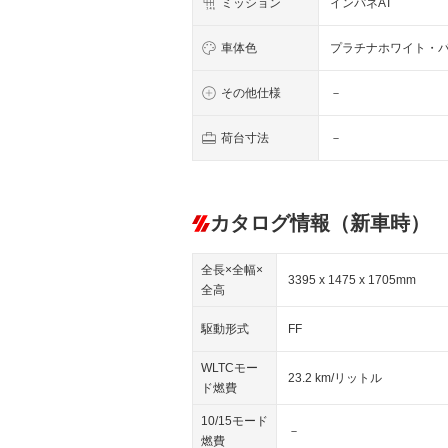
ミッション
インパネAT
車体色
プラチナホワイト・
その他仕様
－
荷台寸法
－
カタログ情報（新車時）
全長×全幅×
3395 x 1475 x 1705mm
全高
駆動形式
FF
WLTCモー
23.2 km/リットル
ド燃費
10/15モード
－
燃費