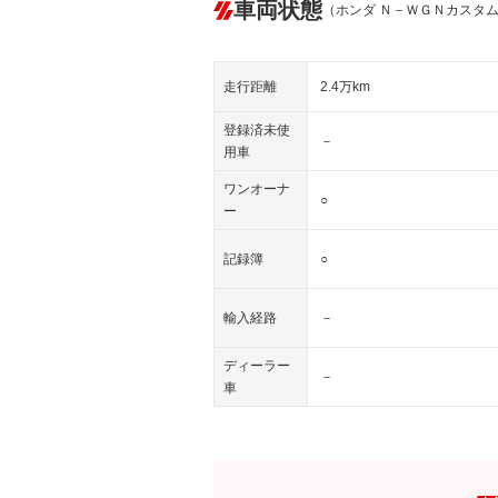
車両状態
（ホンダ Ｎ－ＷＧＮカスタ
走行距離
2.4万km
登録済未使
－
用車
ワンオーナ
○
ー
記録簿
○
輸入経路
－
ディーラー
－
車