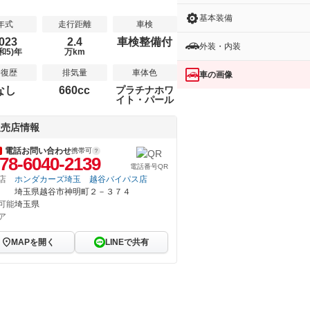
基本装備
年式
走行距離
車検
023
2.4
車検整備付
外装・内装
和5)年
万km
修復歴
排気量
車体色
車の画像
なし
660cc
プラチナホワ
イト・パール
販売店情報
電話お問い合わせ
携帯可
78-6040-2139
電話番号QR
店
ホンダカーズ埼玉 越谷バイパス店
埼玉県越谷市神明町２－３７４
可能
埼玉県
ア
MAPを開く
LINEで共有