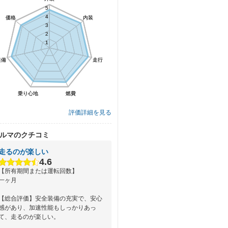
5
5
4
4
価格
価格
内装
内装
3
3
2
2
1
1
装備
装備
走行
走行
乗り心地
乗り心地
燃費
燃費
評価詳細を見る
ルマのクチコミ
走るのが楽しい
4.6
【所有期間または運転回数】
一ヶ月
【総合評価】安全装備の充実で、安心
感があり、加速性能もしっかりあっ
て、走るのが楽しい。