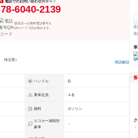
電話でのお問い合わせ
携帯可
料
78-6040-2139
販売店への無料電話番号を
店
QRコードで読み取れます。
店
車
ム 埼玉県）
用語解説
ハンドル
右
乗車定員
４名
燃料
ガソリン
ク
エコカー減税対
－
象車
（