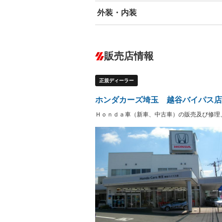
外装・内装
エアバッグ：運転席/助手席/サイド
ABS
エアコン
カーナビ：メモリーナビ他
ダウンヒルアシストコントロール
－
販売店情報
オーディオ：CDまたはCDチェンジャー
プレイヤー接続可／ミュージックサーバ
盗難防止システム
アイドリ
ヘッドライトウォッシャ
革シート
－
－
正規ディーラー
ー
Bluetooth接続
100V電源
－
LEDヘッドランプ
HID(キ
－
ホンダカーズ埼玉 越谷バイパス店
レンタカーアップ
展示・試
－
－
Ｈｏｎｄａ車（新車、中古車）の販売及び修理
ETC
エアロ
－
ランフラットタイヤ
パワーシ
－
－
フルフラットシート
チップア
－
－
シートヒーター
ウォーク
－
フロントカメラ
シートエ
－
－
ルーフレール
エアサス
－
－