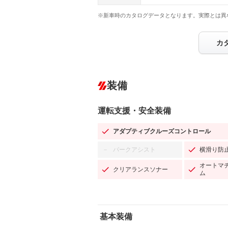
※新車時のカタログデータとなります。実際とは異
カ
装備
運転支援・安全装備
アダプティブクルーズコントロール
パークアシスト
横滑り防
－
オートマ
クリアランスソナー
ム
基本装備