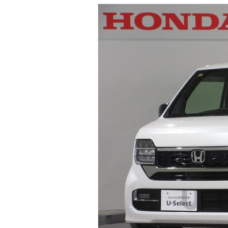
マガジン
車カタログ
自動車ローン
保険
レビュー
価格相場
教習所
用語集