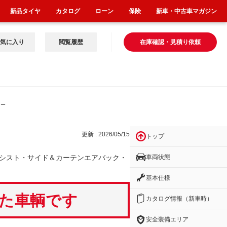
新品タイヤ
カタログ
ローン
保険
新車・中古車マガジン
気に入り
閲覧履歴
在庫確認・見積り依頼
カー
更新 : 2026/05/15
トップ
車両状態
シスト・サイド＆カーテンエアバック・
基本仕様
いた車輌です
カタログ情報（新車時）
安全装備エリア