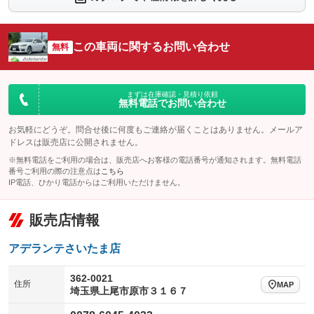
シートエアコン
全周囲カメラ
：装備あり
：装備なし
サイドカメラ
ルーフレール
この車両に関するお問い合わせ
：装備なし
無料
：装備なし
エアサスペンション
ヘッドライトウォッシャー
：装備なし
：装備なし
装備略号／用語解説
まずは在庫確認・見積り依頼
無料電話でお問い合わせ
お気軽にどうぞ。問合せ後に何度もご連絡が届くことはありません。メールア
ドレスは販売店に公開されません。
※無料電話をご利用の場合は、販売店へお客様の電話番号が通知されます。無料電話
番号ご利用の際の注意点は
こちら
IP電話、ひかり電話からはご利用いただけません。
販売店情報
アデランテさいたま店
362-0021
住所
MAP
埼玉県上尾市原市３１６７