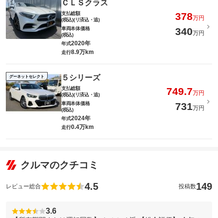
ＣＬＳクラス
支払総額
378
万円
(税込)(リ済込・追)
車両本体価格
340
万円
(税込)
2020年
年式
8.9万km
走行
５シリーズ
グーネットセレクト
支払総額
749.7
万円
(税込)(リ済込・追)
車両本体価格
731
万円
(税込)
2024年
年式
0.4万km
走行
クルマのクチコミ
4.5
149
レビュー総合
投稿数
3.6