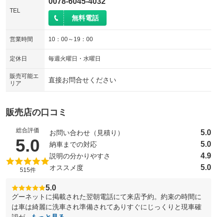
0078-6045-4032
TEL
無料電話
営業時間
10：00～19：00
定休日
毎週火曜日・水曜日
販売可能エ
直接お問合せください
リア
販売店の口コミ
総合評価
5.0
お問い合わせ（見積り）
（5点満点中）
5.0
5.0
納車までの対応
4.9
説明の分かりやすさ
5.0
オススメ度
515件
5.0
グーネットに掲載された翌朝電話にて来店予約。約束の時間に
は車は綺麗に洗車され準備されてありすぐにじっくりと現車確