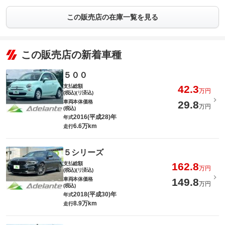
この販売店の在庫一覧を見る
この販売店の新着車種
５００
支払総額
42.3
万円
(税込)(リ済込)
車両本体価格
29.8
万円
(税込)
2016(平成28)年
年式
6.6万km
走行
５シリーズ
支払総額
162.8
万円
(税込)(リ済込)
車両本体価格
149.8
万円
(税込)
2018(平成30)年
年式
8.9万km
走行