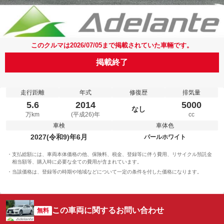
このクルマは2026/07/05まで掲載されていた車輛です。
掲載終了
走行距離
年式
修復歴
排気量
5.6
2014
5000
なし
万km
(平成26)年
cc
車検
車体色
2027(令和9)年6月
パールホワイト
支払総額には、車両本体価格の他、保険料、税金、登録等に伴う費用、リサイクル預託金
相当額等、購入時に必要な全ての費用が含まれています。
当該価格は、登録等の時期や地域などについて一定の条件を付した価格になります。
この車両に関するお問い合わせ
無料