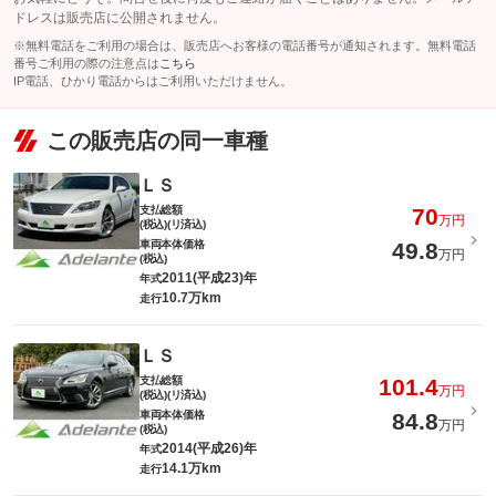
ドレスは販売店に公開されません。
※無料電話をご利用の場合は、販売店へお客様の電話番号が通知されます。無料電話
番号ご利用の際の注意点は
こちら
IP電話、ひかり電話からはご利用いただけません。
この販売店の同一車種
ＬＳ
支払総額
70
万円
(税込)(リ済込)
車両本体価格
49.8
万円
(税込)
2011(平成23)年
年式
10.7万km
走行
ＬＳ
支払総額
101.4
万円
(税込)(リ済込)
車両本体価格
84.8
万円
(税込)
2014(平成26)年
年式
14.1万km
走行