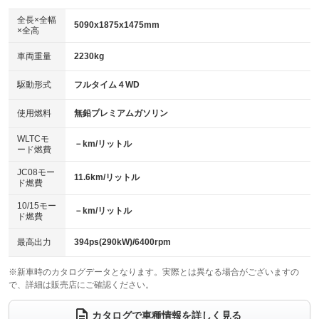
ダウンヒルアシストコントロール
アルミホイール：20インチ
：装備なし
：装備あり
全長×全幅
5090x1875x1475mm
×全高
パワーウィンドウ
盗難防止システム
革シート
ハーフレザーシート
：装備あり
：装備あり
：装備あり
：装備なし
車両重量
2230kg
アイドリングストップ
ドライブレコーダー
キーレス
LEDヘッドランプ
：装備あり
：装備あり
：装備あり
：装備あり
USB入力端子
Bluetooth接続
駆動形式
フルタイム４WD
HID(キセノンライト)
ポータブルナビ
：装備あり
：装備あり
：装備なし
：装備なし
100V電源
クリーンディーゼル
バックカメラ
ETC
使用燃料
無鉛プレミアムガソリン
：装備なし
：装備なし
：装備あり
：装備あり
センターデフロック
エアロ
スマートキー
：装備なし
WLTCモ
：装備なし
：装備あり
－km/リットル
ード燃費
レンタカーアップ
展示・試乗車
ローダウン
ランフラットタイヤ
：装備なし
：装備なし
：装備なし
：装備なし
JC08モー
11.6km/リットル
ド燃費
電動格納ミラー
パワーシート
3列シート
：装備なし
：装備あり
：装備なし
10/15モー
装備略号／用語解説
－km/リットル
ベンチシート
フルフラットシート
ド燃費
：装備なし
：装備なし
チップアップシート
オットマン
：装備なし
：装備あり
最高出力
394ps(290kW)/6400rpm
電動格納サードシート
シートヒーター
：装備なし
：装備あり
※新車時のカタログデータとなります。実際とは異なる場合がございますの
で、詳細は販売店にご確認ください。
ウォークスルー
後席モニター
：装備なし
：装備なし
電動リアゲート
フロントカメラ
カタログで車種情報を詳しく見る
：装備なし
：装備なし