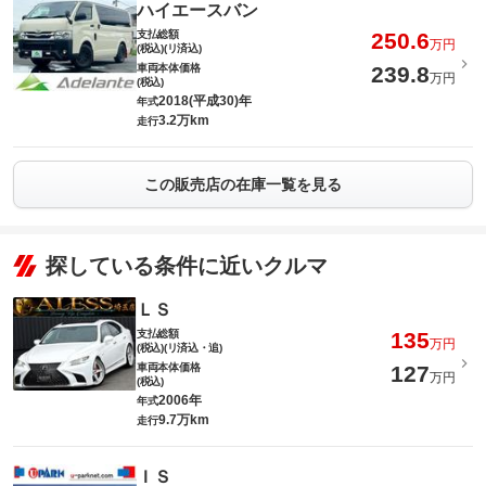
ハイエースバン
支払総額
250.6
万円
(税込)(リ済込)
車両本体価格
239.8
万円
(税込)
2018(平成30)年
年式
3.2万km
走行
この販売店の在庫一覧を見る
探している条件に近いクルマ
ＬＳ
支払総額
135
万円
(税込)(リ済込・追)
車両本体価格
127
万円
(税込)
2006年
年式
9.7万km
走行
ＩＳ