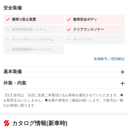
安全装備
横滑り防止装置
衝突安全ボディ
：装備あり
：装備あり
衝突被害軽減システム
クリアランスソナー
：装備なし
：装備あり
オートマチックハイビーム
オートライト
：装備なし
：装備なし
頸部衝撃緩和ヘッドレスト
：装備なし
装備略号／用語解説
基本装備
エアバッグ：運転席/助手席/サイド
外装・内装
：装備あり
スライドドア
カーナビ：HDDナビ
：装備なし
：装備あり
【注】販売は、当店に直接ご来場頂けるお客様を優先させていただきます。◆
お取置きはいたしません。◆在庫の有無をご確認お願いします。※販売は一般
サンルーフ
ABS
TV：フルセグ
：装備なし
：装備あり
：装備あり
のお客様に限ります。
エアコン
Wエアコン
オーディオ：CDまたはCDチェンジャー／ミュージックサーバー
：装備あり
：装備なし
：装備あり
リフトアップ
パワーステアリング
カタログ情報(新車時)
ビジュアル：-／DVD再生
：装備なし
：装備あり
：装備あり