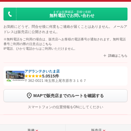
まずは在庫確認・見積り依頼
無料電話でお問い合わせ
お気軽にどうぞ。問合せ後に何度もご連絡が届くことはありません。 メールア
ドレスは販売店に公開されません。
※無料電話をご利用の場合は、販売店へお客様の電話番号が通知されます。無料電話
番号ご利用の際の注意点は
こちら
IP電話、ひかり電話からはご利用いただけません。
詳細はこちら
アデランテさいたま店
5.0
515件
【STEP1】
認証画面でグーネットを友だち追加してから「許可する」ボタンを押
〒362-0021 埼玉県上尾市原市３１６７
します
MAPで販売店までのルートを確認する
【STEP2】
トーク画面で
ボタンをタップして問い合わせを
完了してください。
スマートフォンの位置情報をONにしてください
こちら
装備
販売店