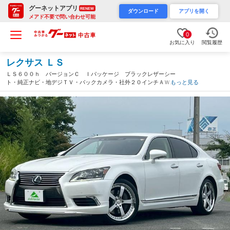
グーネットアプリ
RENEW
ダウンロード
アプリを開く
メアド不要で問い合わせ可能
0
お気に入り
閲覧履歴
レクサス ＬＳ
ＬＳ６００ｈ バージョンＣ Ｉパッケージ ブラックレザーシー
ト・純正ナビ・地デジＴＶ・バックカメラ・社外２０インチＡＷ・
もっと見る
ドライブレコーダー・ＥＴＣ・プレミアムサウンド・リアサンシェ
ード・シートヒーター・シートクーラー・ハンドルヒーター（埼玉
県）