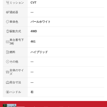
ミッション
CVT
過給器
―
車体色
パールホワイト
駆動方式
4WD
車台番号下
461
3桁
燃料
ハイブリッド
その他
―
全体のサイ
―
ズ
荷台寸法
―
ハンドル
右