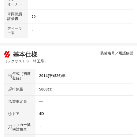
-
オーナー
車両状態
評価書
ディーラ
-
ー車
基本仕様
装備略号／用語解説
（レクサスＬＳ 埼玉県）
年式（初度
2014(平成26)年
登録）
排気量
5000cc
乗車定員
―
ドア
4D
エコカー減
－
税対象車