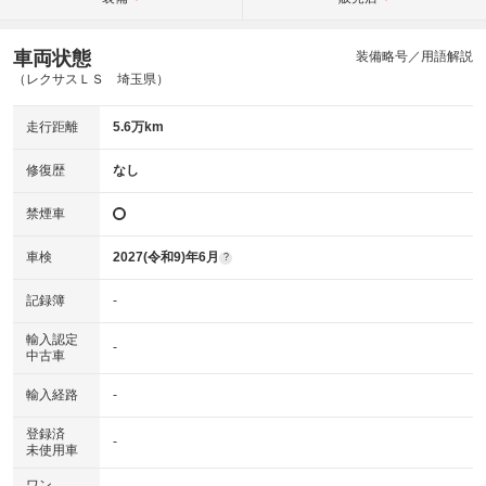
車両状態
装備略号／用語解説
（レクサスＬＳ 埼玉県）
走行距離
5.6万km
修復歴
なし
禁煙車
車検
2027(令和9)年6月
?
記録簿
-
輸入認定
-
中古車
輸入経路
-
登録済
-
未使用車
ワン