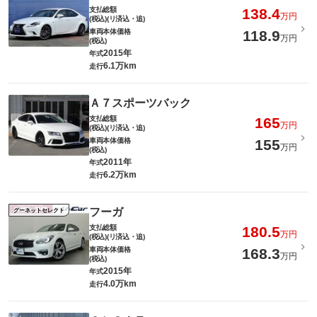
支払総額
138.4
万円
(税込)(リ済込・追)
車両本体価格
118.9
万円
(税込)
2015年
年式
6.1万km
走行
Ａ７スポーツバック
支払総額
165
万円
(税込)(リ済込・追)
車両本体価格
155
万円
(税込)
2011年
年式
6.2万km
走行
フーガ
グーネットセレクト
支払総額
180.5
万円
(税込)(リ済込・追)
車両本体価格
168.3
万円
(税込)
2015年
年式
4.0万km
走行