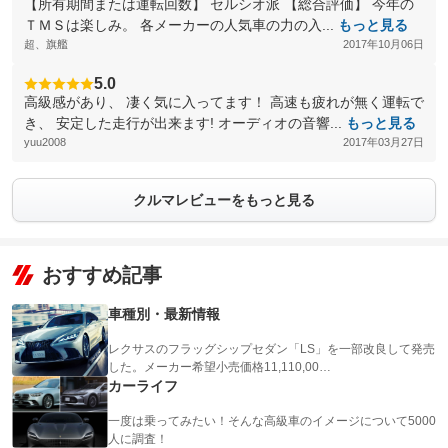
【所有期間または運転回数】 セルシオ派 【総合評価】 今年の
ＴＭＳは楽しみ。 各メーカーの人気車の力の入...
もっと見る
超、旗艦
2017年10月06日
5.0
高級感があり、 凄く気に入ってます！ 高速も疲れが無く運転で
き、 安定した走行が出来ます! オーディオの音響...
もっと見る
yuu2008
2017年03月27日
クルマレビューをもっと見る
おすすめ記事
車種別・最新情報
レクサスのフラッグシップセダン「LS」を一部改良して発売
した。メーカー希望小売価格11,110,00…
カーライフ
一度は乗ってみたい！そんな高級車のイメージについて5000
人に調査！