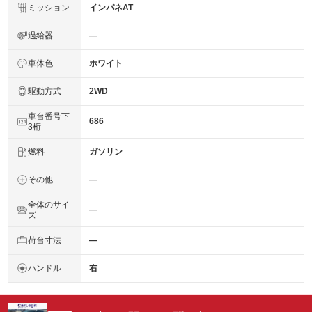
ミッション
インパネAT
過給器
―
車体色
ホワイト
駆動方式
2WD
車台番号下
686
3桁
燃料
ガソリン
その他
―
全体のサイ
―
ズ
荷台寸法
―
ハンドル
右