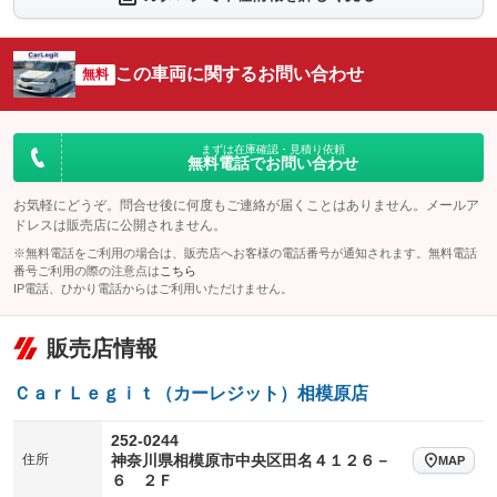
シートエアコン
全周囲カメラ
：装備なし
：装備なし
サイドカメラ
ルーフレール
この車両に関するお問い合わせ
：装備なし
無料
：装備なし
エアサスペンション
ヘッドライトウォッシャー
：装備なし
：装備なし
装備略号／用語解説
まずは在庫確認・見積り依頼
無料電話でお問い合わせ
お気軽にどうぞ。問合せ後に何度もご連絡が届くことはありません。メールア
ドレスは販売店に公開されません。
※無料電話をご利用の場合は、販売店へお客様の電話番号が通知されます。無料電話
番号ご利用の際の注意点は
こちら
IP電話、ひかり電話からはご利用いただけません。
販売店情報
ＣａｒＬｅｇｉｔ（カーレジット）相模原店
252-0244
住所
神奈川県相模原市中央区田名４１２６－
MAP
６ ２Ｆ