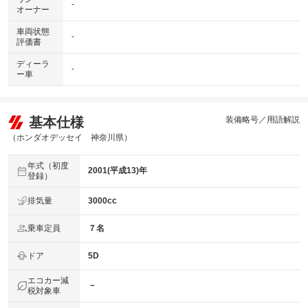
-
オーナー
車両状態
-
評価書
ディーラ
-
ー車
基本仕様
装備略号／用語解説
（ホンダオデッセイ 神奈川県）
年式（初度
2001(平成13)年
登録）
排気量
3000cc
乗車定員
７名
ドア
5D
エコカー減
－
税対象車