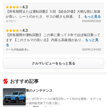
4.3
【所有期間または運転回数】５回 【総合評価】大柄な割に加速
が良い。シートのかたさ、サスの硬さも快適。 【...
もっと見る
カワピー
2016年08月30日
4.3
【所有期間や運転回数】 この車に乗って３年でほぼ毎日乗って
ます 【このクルマの良い点】 内装も高級感があり...
もっと見
る
グー九州版編集者y....
2020年11月04日
クルマレビューをもっと見る
おすすめ記事
車のメンテナンス
ホンダCR-Vベースの新型3列シートSUVを開発！ オデッセ
イ国内販売終了の受け皿に