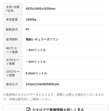
ダウンヒルアシストコントロール
アルミホイール：19インチ
：装備なし
：装備あり
全長×全幅
4835x1800x1630mm
×全高
パワーウィンドウ
盗難防止システム
革シート
ハーフレザーシート
：装備あり
：装備なし
：装備なし
：装備なし
車両重量
1690kg
アイドリングストップ
ドライブレコーダー
キーレス
LEDヘッドランプ
：装備なし
：装備なし
：装備あり
：装備あり
USB入力端子
Bluetooth接続
駆動形式
FF
HID(キセノンライト)
ポータブルナビ
：装備なし
：装備あり
：装備なし
：装備なし
100V電源
クリーンディーゼル
バックカメラ
ETC
使用燃料
無鉛レギュラーガソリン
：装備なし
：装備なし
：装備なし
：装備あり
センターデフロック
エアロ
スマートキー
：装備なし
WLTCモ
：装備なし
：装備なし
－km/リットル
ード燃費
レンタカーアップ
展示・試乗車
ローダウン
ランフラットタイヤ
：装備なし
：装備なし
：装備あり
：装備なし
JC08モー
－km/リットル
ド燃費
電動格納ミラー
パワーシート
3列シート
：装備あり
：装備なし
：装備あり
10/15モー
装備略号／用語解説
9.2km/リットル
ベンチシート
フルフラットシート
ド燃費
：装備なし
：装備あり
チップアップシート
オットマン
：装備なし
：装備なし
最高出力
210ps(154kW)/5800rpm
電動格納サードシート
シートヒーター
：装備なし
：装備なし
※新車時のカタログデータとなります。実際とは異なる場合がございますの
で、詳細は販売店にご確認ください。
ウォークスルー
後席モニター
：装備なし
：装備なし
電動リアゲート
フロントカメラ
カタログで車種情報を詳しく見る
：装備なし
：装備なし