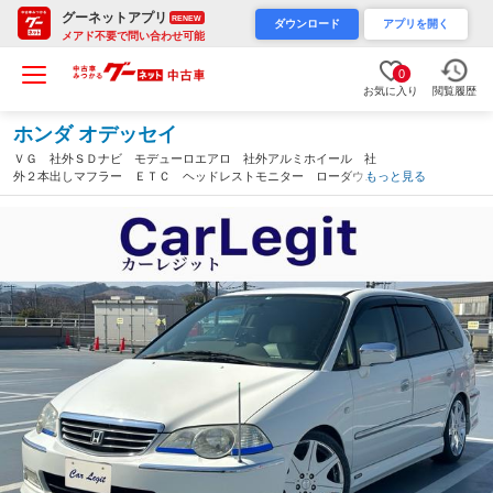
グーネットアプリ
RENEW
ダウンロード
アプリを開く
メアド不要で問い合わせ可能
0
お気に入り
閲覧履歴
ホンダ オデッセイ
ＶＧ 社外ＳＤナビ モデューロエアロ 社外アルミホイール 社
外２本出しマフラー ＥＴＣ ヘッドレストモニター ローダウ
もっと見る
ン フルセグＴＶ キーレス シートカバー（神奈川県）