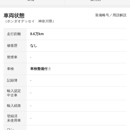
車両状態
装備略号／用語解説
（ホンダオデッセイ 神奈川県）
走行距離
8.6万km
修復歴
なし
禁煙車
-
車検
車検整備付
?
記録簿
-
輸入認定
-
中古車
輸入経路
-
登録済
-
未使用車
ワン