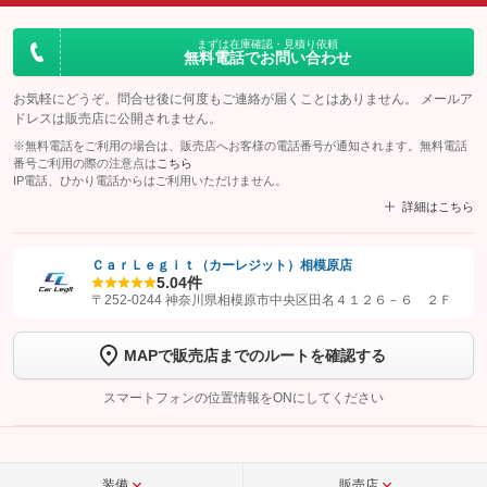
まずは在庫確認・見積り依頼
無料電話でお問い合わせ
お気軽にどうぞ。問合せ後に何度もご連絡が届くことはありません。 メールア
ドレスは販売店に公開されません。
※無料電話をご利用の場合は、販売店へお客様の電話番号が通知されます。無料電話
番号ご利用の際の注意点は
こちら
IP電話、ひかり電話からはご利用いただけません。
詳細はこちら
ＣａｒＬｅｇｉｔ（カーレジット）相模原店
5.0
4件
【STEP1】
認証画面でグーネットを友だち追加してから「許可する」ボタンを押
〒252-0244 神奈川県相模原市中央区田名４１２６－６ ２Ｆ
します
MAPで販売店までのルートを確認する
【STEP2】
トーク画面で
ボタンをタップして問い合わせを
完了してください。
スマートフォンの位置情報をONにしてください
こちら
装備
販売店