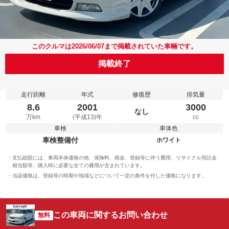
このクルマは2026/06/07まで掲載されていた車輛です。
掲載終了
走行距離
年式
修復歴
排気量
8.6
2001
3000
なし
万km
(平成13)年
cc
車検
車体色
車検整備付
ホワイト
支払総額には、車両本体価格の他、保険料、税金、登録等に伴う費用、リサイクル預託金
相当額等、購入時に必要な全ての費用が含まれています。
当該価格は、登録等の時期や地域などについて一定の条件を付した価格になります。
この車両に関するお問い合わせ
無料