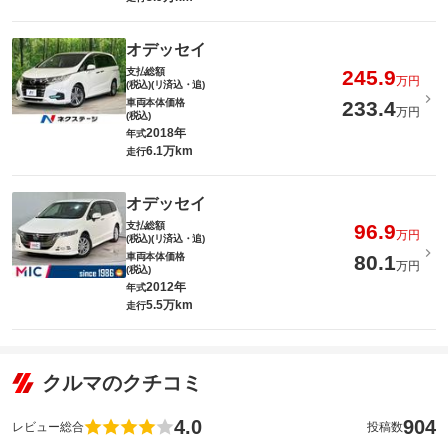
オデッセイ
支払総額
245.9
万円
(税込)(リ済込・追)
車両本体価格
233.4
万円
(税込)
2018年
年式
6.1万km
走行
オデッセイ
支払総額
96.9
万円
(税込)(リ済込・追)
車両本体価格
80.1
万円
(税込)
2012年
年式
5.5万km
走行
クルマのクチコミ
4.0
904
レビュー総合
投稿数