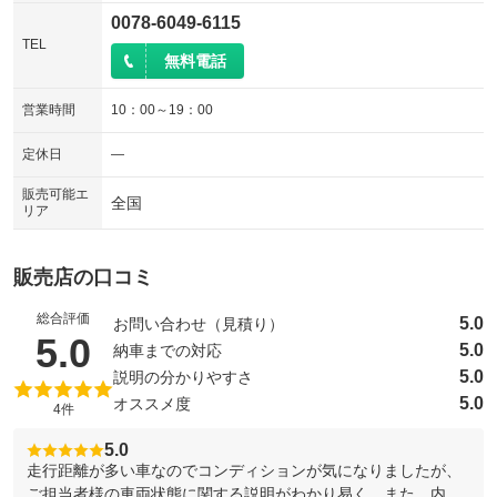
0078-6049-6115
TEL
無料電話
営業時間
10：00～19：00
定休日
―
販売可能エ
全国
リア
販売店の口コミ
総合評価
5.0
お問い合わせ（見積り）
（5点満点中）
5.0
5.0
納車までの対応
5.0
説明の分かりやすさ
5.0
オススメ度
4件
5.0
走行距離が多い車なのでコンディションが気になりましたが、
ご担当者様の車両状態に関する説明がわかり易く、また、内