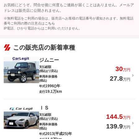
お気軽にどうぞ。問合せ後に何度もご連絡が届くことはありません。メールア
ドレスは販売店に公開されません。
※無料電話をご利用の場合は、販売店へお客様の電話番号が通知されます。無料電話
番号ご利用の際の注意点は
こちら
IP電話、ひかり電話からはご利用いただけません。
この販売店の新着車種
ジムニー
支払総額
30
万円
(税込)(リ済込)
車両本体価格
27.8
万円
(税込)
1996()年
年式
19.1万km
走行
ＩＳ
支払総額
144.5
万円
(税込)(リ済込)
車両本体価格
139.9
万円
(税込)
2013(平成25)年
年式