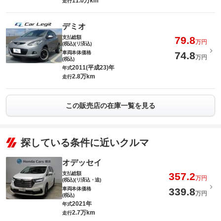
11.0万km
走行
デミオ
支払総額
79.8
万円
(税込)(リ済込)
車両本体価格
74.8
万円
(税込)
2011(平成23)年
年式
2.8万km
走行
この販売店の在庫一覧を見る
探している条件に近いクルマ
オデッセイ
支払総額
357.2
万円
(税込)(リ済込・追)
車両本体価格
339.8
万円
(税込)
2021年
年式
2.7万km
走行