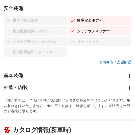
安全装備
横滑り防止装置
衝突安全ボディ
：装備なし
：装備あり
衝突被害軽減システム
クリアランスソナー
：装備なし
：装備あり
オートマチックハイビーム
オートライト
：装備なし
：装備なし
頸部衝撃緩和ヘッドレスト
：装備なし
装備略号／用語解説
基本装備
エアバッグ：運転席/助手席
外装・内装
：装備あり
スライドドア
カーナビ：SDナビ
：装備なし
：装備あり
【注】販売は、当店に直接ご来場頂けるお客様を優先させていただきます。◆
お取置きはいたしません。◆在庫の有無をご確認お願いします。※販売は一般
サンルーフ
ABS
TV：フルセグ
：装備なし
：装備あり
：装備あり
のお客様に限ります。
エアコン
Wエアコン
オーディオ：CDまたはCDチェンジャー／カセット
：装備あり
：装備なし
：装備あり
リフトアップ
パワーステアリング
カタログ情報(新車時)
ビジュアル：-／DVD再生
：装備なし
：装備あり
：装備あり