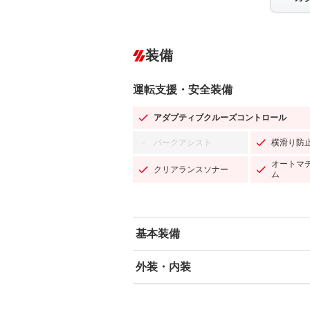
装備
運転支援・安全装備
アダプティブクルーズコントロール
パークアシスト
横滑り防
－
オートマ
クリアランスソナー
ム
基本装備
外装・内装
エアバッグ：運転席/助手席/サイド
ABS
エアコン
カーナビ：SDナビ