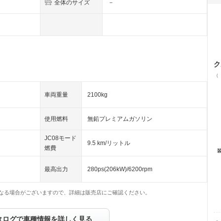
全体のサイズ
－
ク
（
車両重量
2100kg
使用燃料
無鉛プレミアムガソリン
JC08モード
9.5 km/リットル
燃費
最高出力
280ps(206kW)/6200rpm
なる場合がございますので、詳細は販売店にご確認ください。
タログで車種情報を詳しく見る