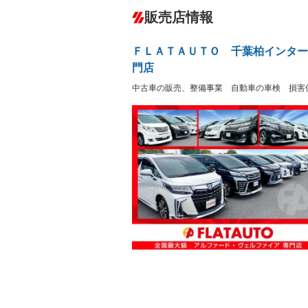
ダウンヒルアシストコントロール
－
販売店情報
オーディオ：CDまたはCDチェンジャー
プレイヤー接続可／ミュージックサーバ
盗難防止システム
アイドリ
－
ヘッドライトウォッシャ
革シート
－
ＦＬＡＴＡＵＴＯ 千葉柏インター
ー
Bluetooth接続
100V電源
門店
LEDヘッドランプ
HID(キ
－
レンタカーアップ
展示・試
－
－
中古車の販売、整備事業 自動車の車検 損害
ETC2.0
エアロ
ランフラットタイヤ
パワーシ
－
フルフラットシート
チップア
－
シートヒーター
ウォーク
－
フロントカメラ
シートエ
ルーフレール
エアサス
－
－