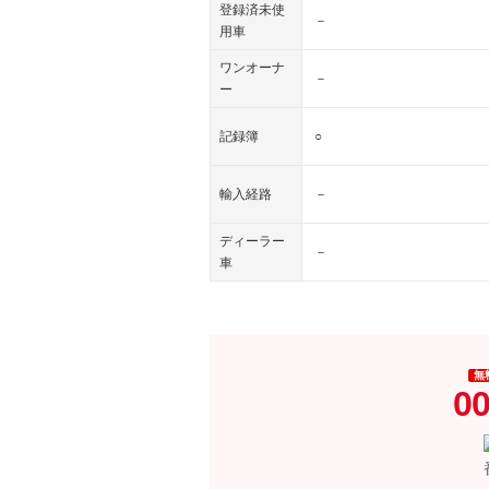
登録済未使
－
用車
ワンオーナ
－
ー
記録簿
○
輸入経路
－
ディーラー
－
車
無
00