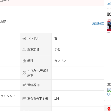
店
販
千葉県）
用語解説
ハンドル
右
乗車定員
７名
燃料
ガソリン
エコカー減税対
－
象車
車
過給器
－
スタルシャイ
車台番号下３桁
198