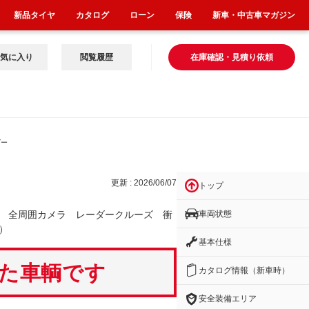
新品タイヤ
カタログ
ローン
保険
新車・中古車マガジン
気に入り
閲覧履歴
在庫確認・見積り依頼
ダー
更新 : 2026/06/07
トップ
車両状態
 全周囲カメラ レーダークルーズ 衝
）
基本仕様
いた車輌です
カタログ情報（新車時）
安全装備エリア