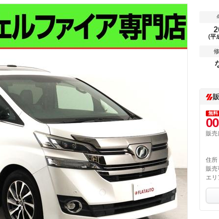
2
(平
無料
00
販売
住所
販売
エリ