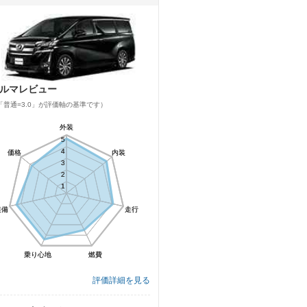
ルマレビュー
「普通=3.0」が評価軸の基準です）
外装
外装
5
5
4
4
価格
価格
内装
内装
3
3
2
2
1
1
装備
装備
走行
走行
乗り心地
乗り心地
燃費
燃費
評価詳細を見る