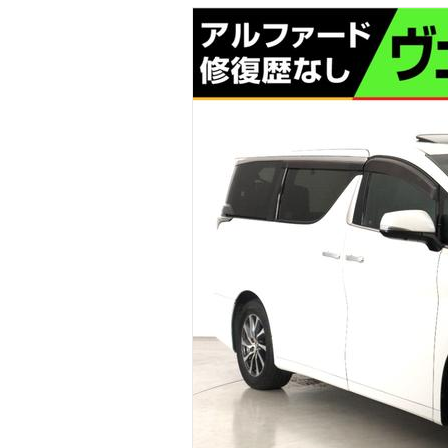
マガジン
車カタログ
自動車ローン
保険
レビュー
価格相場
教習所
用語集