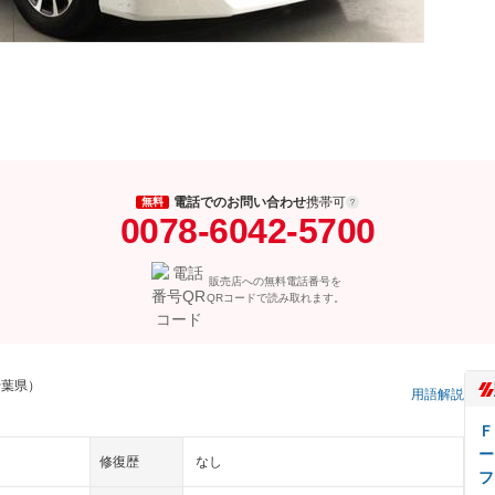
電話でのお問い合わせ
携帯可
無料
0078-6042-5700
販売店への無料電話番号を
QRコードで読み取れます。
千葉県）
用語解説
Ｆ
ー
修復歴
なし
フ