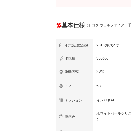
基本仕様
（トヨタ ヴェルファイア 
年式(初度登録)
2015(平成27)年
排気量
3500cc
駆動方式
2WD
ドア
5D
ミッション
インパネAT
ホワイトパールクリ
車体色
ン