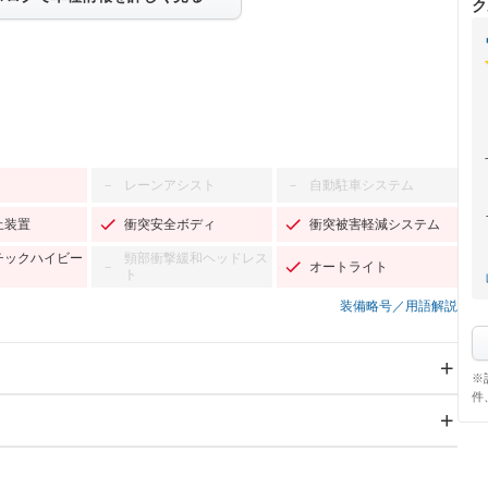
ク
レーンアシスト
自動駐車システム
－
－
止装置
衝突安全ボディ
衝突被害軽減システム
チックハイビー
頸部衝撃緩和ヘッドレス
オートライト
－
ト
装備略号／用語解説
※
件
スライドドア：両面電動
サンルーフ
Wエアコン
リフトアップ
－
TV：フルセグ