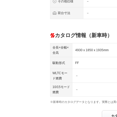
その他仕様
－
荷台寸法
－
カタログ情報（新車時）
全長×全幅×
4930 x 1850 x 1935mm
全高
駆動形式
FF
WLTCモー
－
ド燃費
10/15モード
－
燃費
※新車時のカタログデータとなります。実際とは異
カ