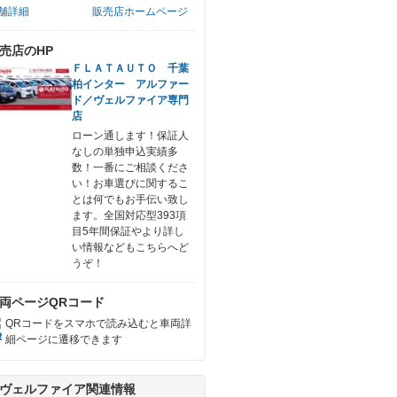
舗詳細
販売店ホームページ
売店のHP
ＦＬＡＴＡＵＴＯ 千葉
柏インター アルファー
ド／ヴェルファイア専門
店
ローン通します！保証人
なしの単独申込実績多
数！一番にご相談くださ
い！お車選びに関するこ
とは何でもお手伝い致し
ます。全国対応型393項
目5年間保証やより詳し
い情報などもこちらへど
うぞ！
両ページQRコード
QRコードをスマホで読み込むと車両詳
細ページに遷移できます
ヴェルファイア関連情報