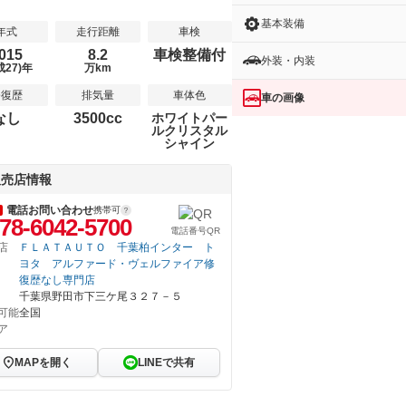
基本装備
年式
走行距離
車検
015
8.2
車検整備付
外装・内装
成27)年
万km
修復歴
排気量
車体色
車の画像
なし
3500cc
ホワイトパー
ルクリスタル
シャイン
販売店情報
電話お問い合わせ
携帯可
78-6042-5700
電話番号QR
店
ＦＬＡＴＡＵＴＯ 千葉柏インター ト
ヨタ アルファード・ヴェルファイア修
復歴なし専門店
千葉県野田市下三ケ尾３２７－５
可能
全国
ア
MAPを開く
LINEで共有