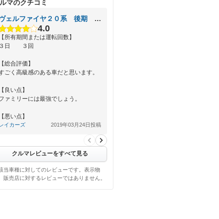
ルマのクチコミ
ヴェルファイヤ２０系 後期 おすすめ
4.0
【所有期間または運転回数】
３日 ３回
【総合評価】
すごく高級感のある車だと思います。
【良い点】
ファミリーには最強でしょう。
【悪い点】
運転が怖い。
レイカーズ
2019年03月24日投稿
クルマレビューをすべて見る
該当車種に対してのレビューです。表示物
、販売店に対するレビューではありません。