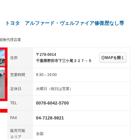
パワーステアリング
パワーウィンドウ
／ミュージック
ビジュアル：ブルーレイ
アルミホイール：17イ
ー
再生／DVD再生
ンチ
ングストップ
ドライブレコーダー
USB入力端子
－
ハーフレザーシート
キーレス
－
 トヨタ アルファード・ヴェルファイア修復歴なし専
クリーンディーゼル
センターデフロック
－
－
セノンライト)
ポータブルナビ
バックカメラ
－
乗車
電動格納ミラー
保険代理店業
スマートキー
ローダウン
－
装備略号／用語解説
〒278-0014
ート
3列シート
ベンチシート
－
MAPを開く
住所
千葉県野田市下三ケ尾３２７－５
ップシート
オットマン
電動格納サードシート
－
営業時間
9:30～19:00
スルー
後席モニター
電動リアゲート
定休日
火曜日（祝日は営業）
アコン
全周囲カメラ
サイドカメラ
ペンション
0078-6042-5700
TEL
装備略号／用語解説
04-7128-9821
FAX
販売可能
全国
エリア