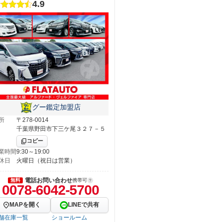
4.9
グー鑑定加盟店
所
〒278-0014
千葉県野田市下三ケ尾３２７－５
コピー
業時間
9:30～19:00
休日
火曜日（祝日は営業）
電話お問い合わせ
無料
携帯可
0078-6042-5700
MAPを開く
LINEで共有
舗在庫一覧
ショールーム