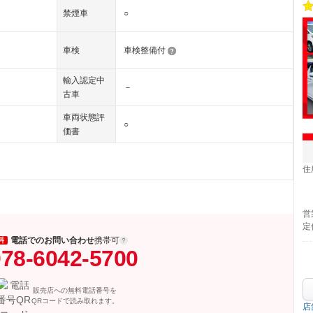
禁煙車
○
車検
車検整備付
輸入認定中
－
古車
車両状態評
○
価書
住
営
定
電話でのお問い合わせ
携帯可
料
78-6042-5700
販売店への無料電話番号を
QRコードで読み取れます。
店