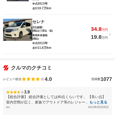
2013年
年式
10.7万km
走行
セレナ
支払総額
34.8
万円
(税込)(リ済込・追)
車両本体価格
19.8
万円
(税込)
2013年
年式
11.6万km
走行
クルマのクチコミ
4.0
1077
レビュー総合
投稿数
3.9
【総合評価】 総合評価としては80点くらいです。 【良い点】
室内空間が広く、家族でアウトドア等のレジャー...
もっと見る
tsx
2013年05月05日