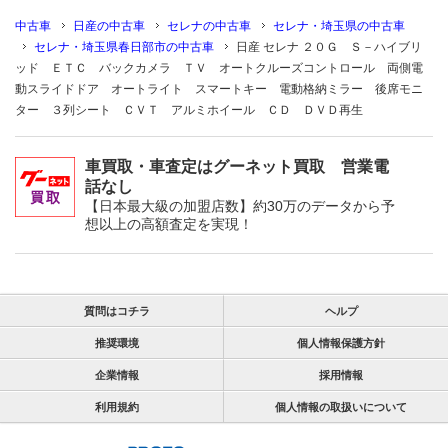
中古車
日産の中古車
セレナの中古車
セレナ・埼玉県の中古車
セレナ・埼玉県春日部市の中古車
日産 セレナ ２０Ｇ Ｓ－ハイブリ
ッド ＥＴＣ バックカメラ ＴＶ オートクルーズコントロール 両側電
動スライドドア オートライト スマートキー 電動格納ミラー 後席モニ
ター ３列シート ＣＶＴ アルミホイール ＣＤ ＤＶＤ再生
車買取・車査定はグーネット買取 営業電
話なし
【日本最大級の加盟店数】約30万のデータから予
想以上の高額査定を実現！
質問はコチラ
ヘルプ
推奨環境
個人情報保護方針
企業情報
採用情報
利用規約
個人情報の取扱いについて