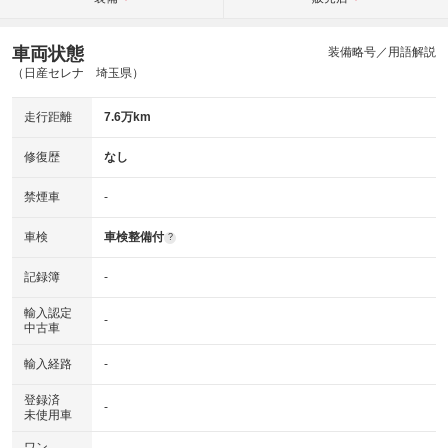
車両状態
装備略号／用語解説
（日産セレナ 埼玉県）
走行距離
7.6万km
修復歴
なし
禁煙車
-
車検
車検整備付
?
記録簿
-
輸入認定
-
中古車
輸入経路
-
登録済
-
未使用車
ワン