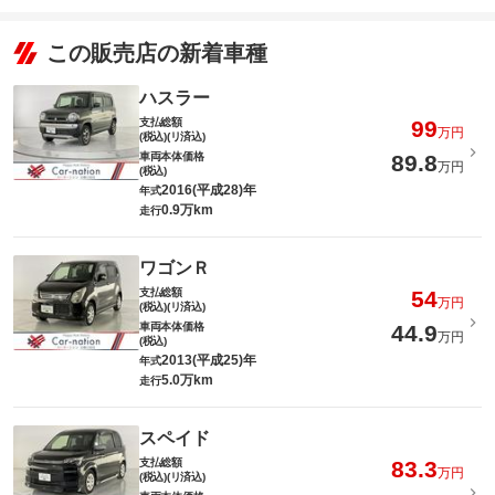
この販売店の新着車種
ハスラー
支払総額
99
万円
(税込)(リ済込)
車両本体価格
89.8
万円
(税込)
2016(平成28)年
年式
0.9万km
走行
ワゴンＲ
支払総額
54
万円
(税込)(リ済込)
車両本体価格
44.9
万円
(税込)
2013(平成25)年
年式
5.0万km
走行
スペイド
支払総額
83.3
万円
(税込)(リ済込)