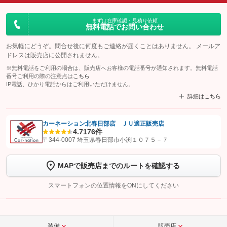
まずは在庫確認・見積り依頼
無料電話でお問い合わせ
お気軽にどうぞ。問合せ後に何度もご連絡が届くことはありません。 メールア
ドレスは販売店に公開されません。
※無料電話をご利用の場合は、販売店へお客様の電話番号が通知されます。無料電話
番号ご利用の際の注意点は
こちら
IP電話、ひかり電話からはご利用いただけません。
詳細はこちら
カーネーション北春日部店 ＪＵ適正販売店
4.7
176件
【STEP1】
認証画面でグーネットを友だち追加してから「許可する」ボタンを押
〒344-0007 埼玉県春日部市小渕１０７５－７
します
MAPで販売店までのルートを確認する
【STEP2】
トーク画面で
ボタンをタップして問い合わせを
完了してください。
スマートフォンの位置情報をONにしてください
こちら
装備
販売店