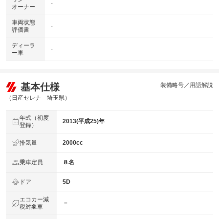
-
オーナー
車両状態
-
評価書
ディーラ
-
ー車
基本仕様
装備略号／用語解説
（日産セレナ 埼玉県）
年式（初度
2013(平成25)年
登録）
排気量
2000cc
乗車定員
８名
ドア
5D
エコカー減
－
税対象車