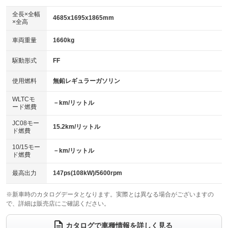
ダウンヒルアシストコントロール
：装備なし
アルミホイール：15インチ
全長×全幅
：装備あり
4685x1695x1865mm
×全高
パワーウィンドウ
盗難防止システム
：装備あり
：装備あり
革シート
ハーフレザーシート
：装備なし
：装備なし
車両重量
1660kg
アイドリングストップ
ドライブレコーダー
：装備あり
：装備なし
キーレス
LEDヘッドランプ
：装備あり
：装備なし
USB入力端子
Bluetooth接続
駆動形式
FF
：装備なし
：装備あり
HID(キセノンライト)
ポータブルナビ
：装備なし
：装備なし
100V電源
クリーンディーゼル
使用燃料
無鉛レギュラーガソリン
：装備なし
：装備なし
バックカメラ
ETC
：装備あり
：装備あり
センターデフロック
：装備なし
WLTCモ
エアロ
スマートキー
－km/リットル
：装備なし
：装備あり
ード燃費
レンタカーアップ
展示・試乗車
：装備なし
：装備なし
ローダウン
ランフラットタイヤ
：装備なし
：装備なし
JC08モー
15.2km/リットル
ド燃費
電動格納ミラー
：装備あり
パワーシート
3列シート
：装備なし
：装備あり
10/15モー
装備略号／用語解説
－km/リットル
ド燃費
ベンチシート
フルフラットシート
：装備なし
：装備なし
チップアップシート
オットマン
最高出力
147ps(108kW)/5600rpm
：装備なし
：装備なし
電動格納サードシート
シートヒーター
：装備なし
：装備なし
※新車時のカタログデータとなります。実際とは異なる場合がございますの
で、詳細は販売店にご確認ください。
ウォークスルー
後席モニター
：装備あり
：装備あり
カタログで車種情報を詳しく見る
電動リアゲート
フロントカメラ