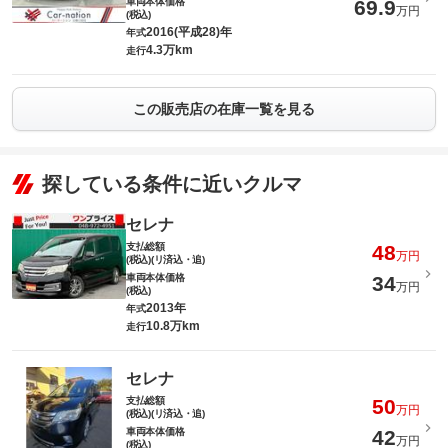
車両本体価格
69.9
万円
(税込)
2016(平成28)年
年式
4.3万km
走行
この販売店の在庫一覧を見る
探している条件に近いクルマ
セレナ
支払総額
48
万円
(税込)(リ済込・追)
車両本体価格
34
万円
(税込)
2013年
年式
10.8万km
走行
セレナ
支払総額
50
万円
(税込)(リ済込・追)
車両本体価格
42
万円
(税込)