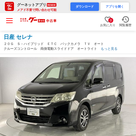
グーネットアプリ
RENEW
ダウンロード
アプリを開く
メアド不要で問い合わせ可能
0
お気に入り
閲覧履歴
日産 セレナ
２０Ｇ Ｓ－ハイブリッド ＥＴＣ バックカメラ ＴＶ オート
クルーズコントロール 両側電動スライドドア オートライト ス
もっと見る
マートキー 電動格納ミラー 後席モニター ３列シート ＣＶ
Ｔ アルミホイール ＣＤ ＤＶＤ再生（埼玉県）