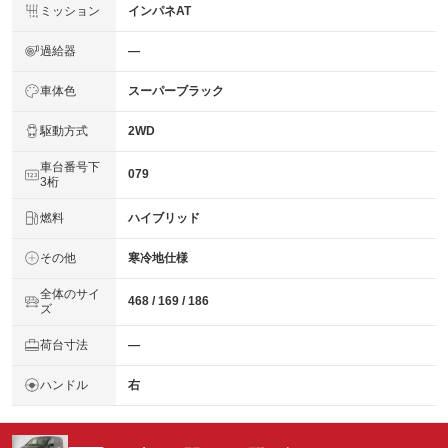
ミッション
インパネAT
過給器
―
車体色
スーパーブラック
駆動方式
2WD
車台番号下
079
3桁
燃料
ハイブリッド
その他
寒冷地仕様
全体のサイ
468 / 169 / 186
ズ
荷台寸法
―
ハンドル
右