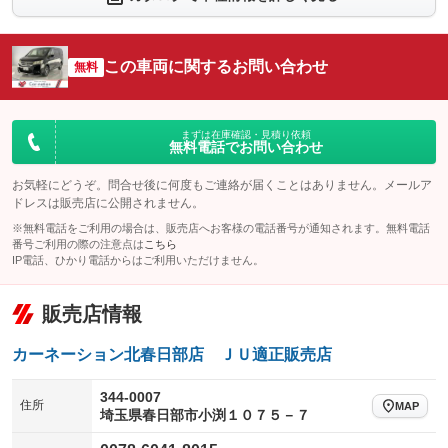
：装備なし
：装備なし
シートエアコン
全周囲カメラ
：装備なし
：装備なし
この車両に関するお問い合わせ
サイドカメラ
無料
ルーフレール
：装備なし
：装備なし
エアサスペンション
ヘッドライトウォッシャー
：装備なし
：装備なし
装備略号／用語解説
まずは在庫確認・見積り依頼
無料電話でお問い合わせ
お気軽にどうぞ。問合せ後に何度もご連絡が届くことはありません。メールア
ドレスは販売店に公開されません。
※無料電話をご利用の場合は、販売店へお客様の電話番号が通知されます。無料電話
番号ご利用の際の注意点は
こちら
IP電話、ひかり電話からはご利用いただけません。
販売店情報
カーネーション北春日部店 ＪＵ適正販売店
344-0007
住所
MAP
埼玉県春日部市小渕１０７５－７