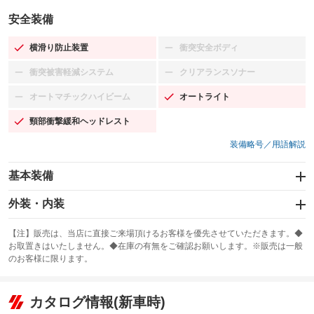
安全装備
横滑り防止装置
衝突安全ボディ
：装備あり
：装備なし
衝突被害軽減システム
クリアランスソナー
：装備なし
：装備なし
オートマチックハイビーム
オートライト
：装備なし
：装備あり
頸部衝撃緩和ヘッドレスト
：装備あり
装備略号／用語解説
基本装備
エアバッグ：運転席/助手席
外装・内装
：装備あり
スライドドア：両面電動
カーナビ：メモリーナビ他
：装備あり
：装備あり
【注】販売は、当店に直接ご来場頂けるお客様を優先させていただきます。◆
お取置きはいたしません。◆在庫の有無をご確認お願いします。※販売は一般
サンルーフ
ABS
TV：フルセグ
：装備なし
：装備あり
：装備あり
のお客様に限ります。
エアコン
Wエアコン
オーディオ：CDまたはCDチェンジャー／ミュージックプレイヤー接続
：装備あり
：装備あり
：装備あり
可／ミュージックサーバー
リフトアップ
パワーステアリング
カタログ情報(新車時)
：装備なし
：装備あり
ビジュアル：-／DVD再生
：装備あり