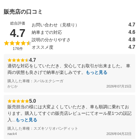
販売店の口コミ
総合評価
4.7
お問い合わせ（見積り）
（5点満点中）
4.7
4.6
納車までの対応
4.8
説明の分かりやすさ
4.7
オススメ度
176件
4.7
適切な対応をしていただき、安心してお取引が出来ました。 車
両の状態も良さげで納車が楽しみです。
もっと見る
購入した車種：スバルエクシーガ
かじか
2026年07月15日
5.0
販売担当の様には大変よくしていただき、車も順調に乗れてお
ります。購入してすぐの販売店レビューにてオール星1つの誤記
入...
もっと見る
購入した車種：スズキソリオバンディット
nack4
2026年04月22日