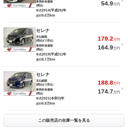
車両本体価格
54.9
万円
(税込)
2014(平成26)年
年式
9.0万km
走行
セレナ
支払総額
179.2
万円
(税込)(リ済込)
車両本体価格
164.9
万円
(税込)
2019(平成31)年
年式
8.7万km
走行
セレナ
支払総額
188.8
万円
(税込)(リ済込)
車両本体価格
174.7
万円
(税込)
2021(令和3)年
年式
6.9万km
走行
この販売店の在庫一覧を見る