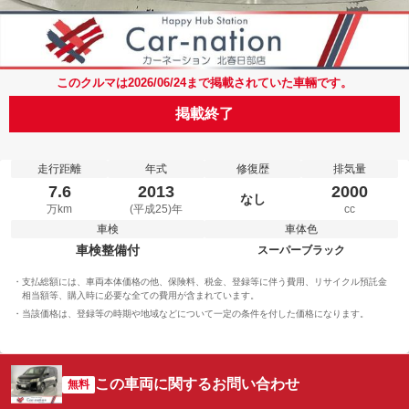
このクルマは2026/06/24まで掲載されていた車輛です。
掲載終了
走行距離
年式
修復歴
排気量
7.6
2013
2000
なし
万km
(平成25)年
cc
車検
車体色
車検整備付
スーパーブラック
支払総額には、車両本体価格の他、保険料、税金、登録等に伴う費用、リサイクル預託金
相当額等、購入時に必要な全ての費用が含まれています。
当該価格は、登録等の時期や地域などについて一定の条件を付した価格になります。
この車両に関するお問い合わせ
無料