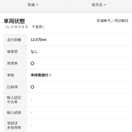
装備
販売店
車両状態
装備略号／用語解説
（レクサスＧＳ 千葉県）
走行距離
12.0万km
修復歴
なし
禁煙車
車検
車検整備付
?
記録簿
輸入認定
-
中古車
輸入経路
-
登録済
-
未使用車