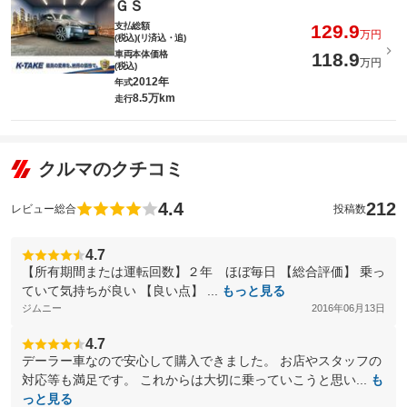
ＧＳ
支払総額
129.9
万円
(税込)(リ済込・追)
車両本体価格
118.9
万円
(税込)
2012年
年式
8.5万km
走行
クルマのクチコミ
4.4
212
レビュー総合
投稿数
4.7
【所有期間または運転回数】２年 ほぼ毎日 【総合評価】 乗っ
ていて気持ちが良い 【良い点】 ...
もっと見る
ジムニー
2016年06月13日
4.7
デーラー車なので安心して購入できました。 お店やスタッフの
対応等も満足です。 これからは大切に乗っていこうと思い...
も
っと見る