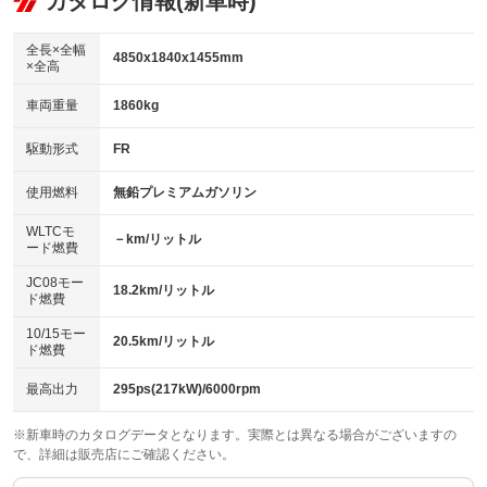
カタログ情報(新車時)
：装備なし
：装備あり
ビジュアル：-／DVD再生
：装備あり
ダウンヒルアシストコントロール
：装備なし
アルミホイール：19インチ
全長×全幅
：装備あり
4850x1840x1455mm
×全高
パワーウィンドウ
盗難防止システム
：装備あり
：装備あり
革シート
ハーフレザーシート
：装備あり
：装備なし
車両重量
1860kg
アイドリングストップ
ドライブレコーダー
：装備あり
：装備なし
キーレス
LEDヘッドランプ
：装備あり
：装備あり
USB入力端子
Bluetooth接続
駆動形式
FR
：装備あり
：装備あり
HID(キセノンライト)
ポータブルナビ
：装備なし
：装備なし
100V電源
クリーンディーゼル
使用燃料
無鉛プレミアムガソリン
：装備なし
：装備なし
バックカメラ
ETC
：装備あり
：装備あり
センターデフロック
：装備なし
WLTCモ
エアロ
スマートキー
－km/リットル
：装備あり
：装備あり
ード燃費
レンタカーアップ
展示・試乗車
：装備なし
：装備なし
ローダウン
ランフラットタイヤ
：装備あり
：装備なし
JC08モー
18.2km/リットル
ド燃費
電動格納ミラー
：装備あり
パワーシート
3列シート
：装備あり
：装備なし
10/15モー
装備略号／用語解説
20.5km/リットル
ド燃費
ベンチシート
フルフラットシート
：装備なし
：装備なし
チップアップシート
オットマン
最高出力
295ps(217kW)/6000rpm
：装備なし
：装備なし
電動格納サードシート
シートヒーター
：装備なし
：装備あり
※新車時のカタログデータとなります。実際とは異なる場合がございますの
で、詳細は販売店にご確認ください。
ウォークスルー
後席モニター
：装備なし
：装備なし