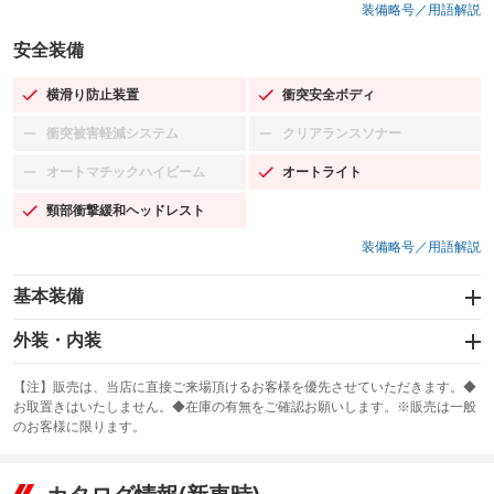
装備略号／用語解説
安全装備
横滑り防止装置
衝突安全ボディ
：装備あり
：装備あり
衝突被害軽減システム
クリアランスソナー
：装備なし
：装備なし
オートマチックハイビーム
オートライト
：装備なし
：装備あり
頸部衝撃緩和ヘッドレスト
：装備あり
装備略号／用語解説
基本装備
エアバッグ：運転席/助手席/サイド
外装・内装
：装備あり
スライドドア
カーナビ：HDDナビ
：装備なし
：装備あり
【注】販売は、当店に直接ご来場頂けるお客様を優先させていただきます。◆
お取置きはいたしません。◆在庫の有無をご確認お願いします。※販売は一般
サンルーフ
ABS
TV：フルセグ
：装備あり
：装備あり
：装備あり
のお客様に限ります。
エアコン
Wエアコン
オーディオ：CDまたはCDチェンジャー／ミュージックプレイヤー接続
：装備あり
：装備なし
：装備あり
可／ミュージックサーバー
リフトアップ
パワーステアリング