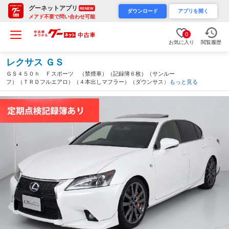
グーネットアプリ
RENEW
ダウンロード
アプリを開く
メアド不要で問い合わせ可能
0
お気に入り
閲覧履歴
レクサス ＧＳ
ＧＳ４５０ｈ Ｆスポーツ （禁煙車）（記録簿６枚）（サンルー
フ）（ＴＲＤフルエアロ）（４本出しマフラー）（ダウンサス）
もっと見る
（パワートランク）（黒本革）（エアシート）（シートヒーター）
（オートクルーズコントロール）（ＨＤＤナビ）（千葉県）