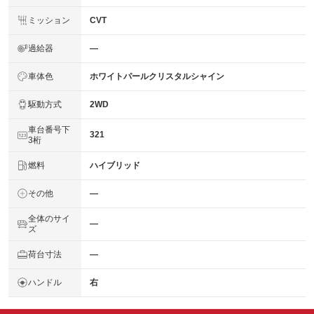
ミッション
CVT
過給器
―
車体色
ホワイトパールクリスタルシャイン
駆動方式
2WD
車台番号下
321
3桁
燃料
ハイブリッド
その他
―
全体のサイ
―
ズ
荷台寸法
―
ハンドル
右