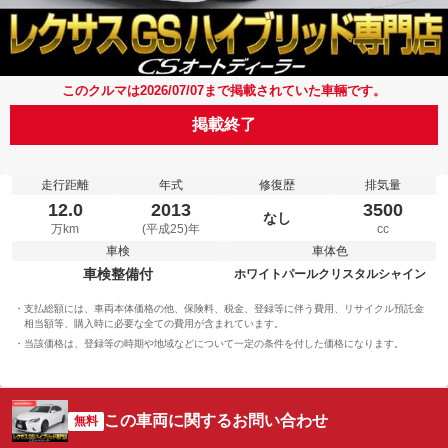
このクルマは2026/07/07まで掲載されていた車輛です。
掲載終了
走行距離
年式
修復歴
排気量
12.0
2013
3500
なし
万km
(平成25)年
cc
車検
車体色
車検整備付
ホワイトパールクリスタルシャイン
支払総額には、車両本体価格の他、保険料、税金、登録等に伴う費用、リサイクル預託金
相当額等、購入時に必要な全ての費用が含まれています。
当該価格は、登録等の時期や地域などについて一定の条件を付した価格になります。
この車両に関するお問い合わせ
無料