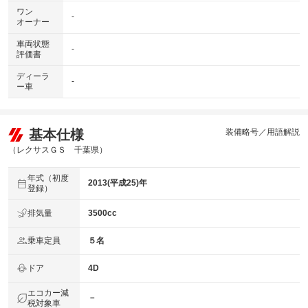
ワン
-
オーナー
車両状態
-
評価書
ディーラ
-
ー車
基本仕様
装備略号／用語解説
（レクサスＧＳ 千葉県）
年式（初度
2013(平成25)年
登録）
排気量
3500cc
乗車定員
５名
ドア
4D
エコカー減
－
税対象車