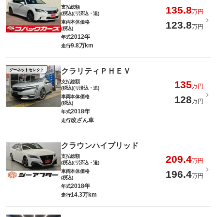
支払総額
135.8
万円
(税込)(リ済込・追)
車両本体価格
123.8
万円
(税込)
2012年
年式
9.8万km
走行
クラリティＰＨＥＶ
グーネットセレクト
支払総額
135
万円
(税込)(リ済込・追)
車両本体価格
128
万円
(税込)
2018年
年式
改ざん車
走行
クラウンハイブリッド
支払総額
209.4
万円
(税込)(リ済込・追)
車両本体価格
196.4
万円
(税込)
2018年
年式
14.3万km
走行