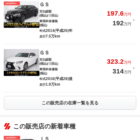
ＧＳ
支払総額
197.6
万円
(税込)(リ済込)
車両本体価格
192
万円
(税込)
2014(平成26)年
年式
7.5万km
走行
ＧＳ
支払総額
323.2
万円
(税込)(リ済込)
車両本体価格
314
万円
(税込)
2016(平成28)後
年式
1.9万km
走行
この販売店の在庫一覧を見る
この販売店の新着車種
ＩＳ