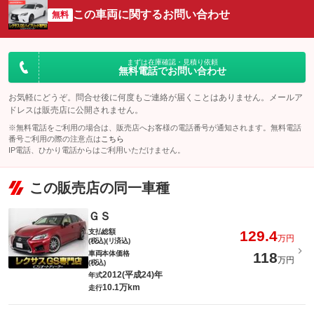
この車両に関するお問い合わせ
無料
まずは在庫確認・見積り依頼
無料電話でお問い合わせ
お気軽にどうぞ。問合せ後に何度もご連絡が届くことはありません。メールア
ドレスは販売店に公開されません。
※無料電話をご利用の場合は、販売店へお客様の電話番号が通知されます。無料電話
番号ご利用の際の注意点は
こちら
IP電話、ひかり電話からはご利用いただけません。
この販売店の同一車種
ＧＳ
支払総額
129.4
万円
(税込)(リ済込)
車両本体価格
118
万円
(税込)
2012(平成24)年
年式
10.1万km
走行