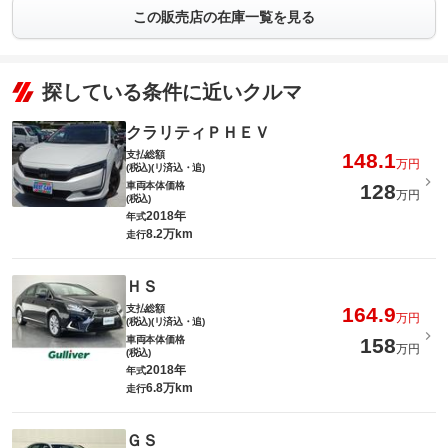
この販売店の在庫一覧を見る
探している条件に近いクルマ
クラリティＰＨＥＶ
支払総額
148.1
万円
(税込)(リ済込・追)
車両本体価格
128
万円
(税込)
2018年
年式
8.2万km
走行
ＨＳ
支払総額
164.9
万円
(税込)(リ済込・追)
車両本体価格
158
万円
(税込)
2018年
年式
6.8万km
走行
ＧＳ