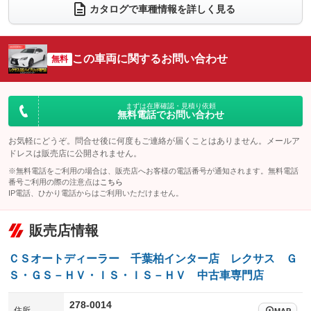
カタログで車種情報を詳しく見る
電動リアゲート
フロントカメラ
：装備あり
：装備なし
シートエアコン
全周囲カメラ
：装備あり
：装備なし
この車両に関するお問い合わせ
サイドカメラ
無料
ルーフレール
：装備なし
：装備なし
エアサスペンション
ヘッドライトウォッシャー
：装備なし
：装備あり
装備略号／用語解説
まずは在庫確認・見積り依頼
無料電話でお問い合わせ
お気軽にどうぞ。問合せ後に何度もご連絡が届くことはありません。メールア
ドレスは販売店に公開されません。
※無料電話をご利用の場合は、販売店へお客様の電話番号が通知されます。無料電話
番号ご利用の際の注意点は
こちら
IP電話、ひかり電話からはご利用いただけません。
販売店情報
ＣＳオートディーラー 千葉柏インター店 レクサス Ｇ
Ｓ・ＧＳ－ＨＶ・ＩＳ・ＩＳ－ＨＶ 中古車専門店
278-0014
住所
MAP