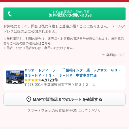
まずは在庫確認・見積り依頼
無料電話でお問い合わせ
お気軽にどうぞ。問合せ後に何度もご連絡が届くことはありません。 メールア
ドレスは販売店に公開されません。
※無料電話をご利用の場合は、販売店へお客様の電話番号が通知されます。無料電話
番号ご利用の際の注意点は
こちら
IP電話、ひかり電話からはご利用いただけません。
詳細はこちら
ＣＳオートディーラー 千葉柏インター店 レクサス ＧＳ・
ＧＳ－ＨＶ・ＩＳ・ＩＳ－ＨＶ 中古車専門店
【STEP1】
認証画面でグーネットを友だち追加してから「許可する」ボタンを押
4.9
723件
します
〒278-0014 千葉県野田市下三ケ尾３５２－１
【STEP2】
トーク画面で
ボタンをタップして問い合わせを
MAPで販売店までのルートを確認する
完了してください。
スマートフォンの位置情報をONにしてください
こちら