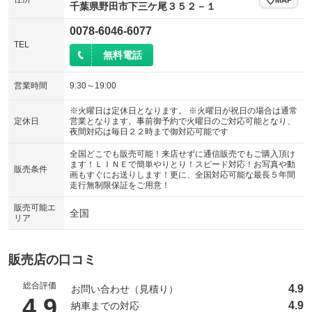
千葉県野田市下三ケ尾３５２－１
0078-6046-6077
TEL
無料電話
営業時間
9:30～19:00
※火曜日は定休日となります。 ※火曜日が祝日の場合は通常
定休日
営業となります。事前御予約で火曜日のご対応可能となり、
夜間対応は毎日２２時まで御対応可能です
全国どこでも販売可能！来店せずに通信販売でもご購入頂け
ます！ＬＩＮＥで簡単やりとり！スピード対応！お写真や動
販売条件
画もすぐにお送りします！更に、全国対応可能な最長５年間
走行無制限保証をご用意！
販売可能エ
全国
リア
販売店の口コミ
総合評価
4.9
お問い合わせ（見積り）
（5点満点中）
4.9
4.9
納車までの対応