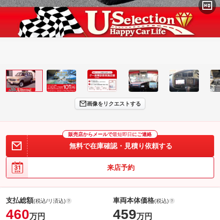
画像をリクエストする
販売店からメールで
最短即日
にご連絡
無料で在庫確認・見積り依頼する
来店予約
支払総額
車両本体価格
(税込/リ済込)
(税込)
460
459
万円
万円