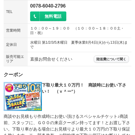
0078-6040-2796
TEL
無料電話
１０：００～１９：００ （１０：００～１８：００土・
営業時間
日・祝）
水曜日 第1/2/3/5木曜日 夏季休業8月4日(火)から13日(木)ま
定休日
で
販売可能エ
直接お問合せください
陸送費について聞く
リア
クーポン
下取り最大１０万円！ 商談時にお使い下さ
い！ （ｖ＾ー°）
商談やお見積もり作成時にお使い頂けるスペシャルチケット♪商談
前、スタッフに、ＧＯＯの来店クーポン持ってます！とお渡し下さ
い。下取り車がある場合にお見積りより最大１０万円の下取り保証