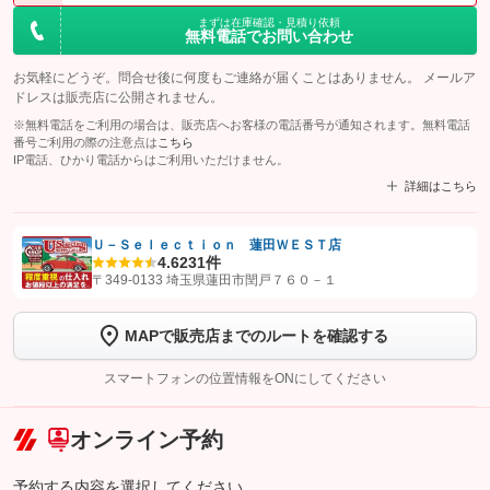
まずは在庫確認・見積り依頼
無料電話でお問い合わせ
お気軽にどうぞ。問合せ後に何度もご連絡が届くことはありません。 メールア
ドレスは販売店に公開されません。
※無料電話をご利用の場合は、販売店へお客様の電話番号が通知されます。無料電話
番号ご利用の際の注意点は
こちら
IP電話、ひかり電話からはご利用いただけません。
詳細はこちら
Ｕ－Ｓｅｌｅｃｔｉｏｎ 蓮田ＷＥＳＴ店
4.6
231件
【STEP1】
認証画面でグーネットを友だち追加してから「許可する」ボタンを押
〒349-0133 埼玉県蓮田市閏戸７６０－１
します
MAPで販売店までのルートを確認する
【STEP2】
トーク画面で
ボタンをタップして問い合わせを
完了してください。
スマートフォンの位置情報をONにしてください
こちら
オンライン予約
予約する内容を選択してください。