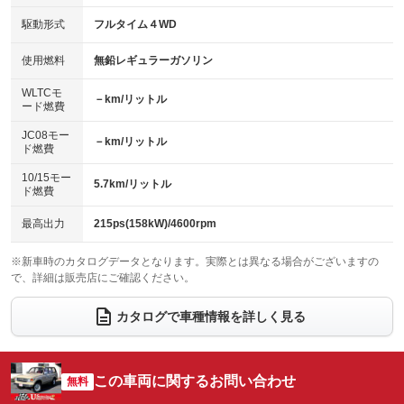
：装備なし
：装備あり
USB入力端子
Bluetooth接続
駆動形式
フルタイム４WD
HID(キセノンライト)
ポータブルナビ
：装備なし
：装備あり
：装備なし
：装備なし
100V電源
クリーンディーゼル
バックカメラ
ETC
使用燃料
無鉛レギュラーガソリン
：装備なし
：装備なし
：装備あり
：装備あり
センターデフロック
エアロ
スマートキー
：装備あり
WLTCモ
：装備なし
：装備なし
－km/リットル
ード燃費
レンタカーアップ
展示・試乗車
ローダウン
ランフラットタイヤ
：装備なし
：装備なし
：装備なし
：装備なし
JC08モー
－km/リットル
ド燃費
電動格納ミラー
パワーシート
3列シート
：装備なし
：装備なし
：装備なし
10/15モー
装備略号／用語解説
5.7km/リットル
ベンチシート
フルフラットシート
ド燃費
：装備なし
：装備なし
チップアップシート
オットマン
：装備なし
：装備なし
最高出力
215ps(158kW)/4600rpm
電動格納サードシート
シートヒーター
：装備なし
：装備なし
※新車時のカタログデータとなります。実際とは異なる場合がございますの
で、詳細は販売店にご確認ください。
ウォークスルー
後席モニター
：装備なし
：装備なし
電動リアゲート
フロントカメラ
カタログで車種情報を詳しく見る
：装備なし
：装備なし
シートエアコン
全周囲カメラ
：装備なし
：装備なし
サイドカメラ
ルーフレール
この車両に関するお問い合わせ
：装備なし
無料
：装備なし