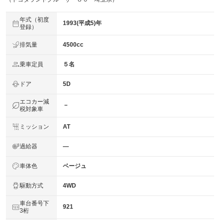
年式（初度
1993(平成5)年
登録）
排気量
4500cc
乗車定員
５名
ドア
5D
エコカー減
－
税対象車
ミッション
AT
過給器
―
車体色
ベージュ
駆動方式
4WD
車台番号下
921
3桁