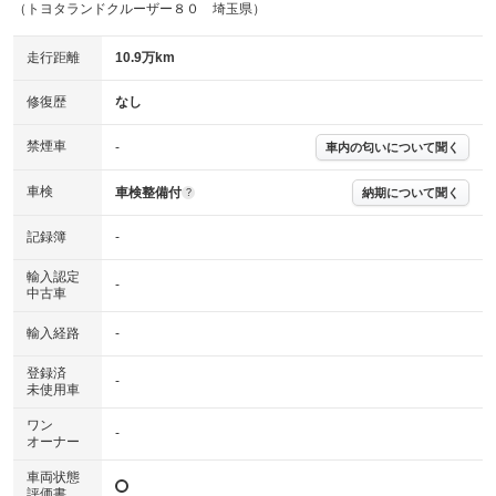
（トヨタランドクルーザー８０ 埼玉県）
主要機関に不具合はありません。
機関
走行距離
10.9万km
詳細は鑑定書をご確認ください。
修復歴
修復歴
なし
※グー鑑定は保証サービスではございません。購入時は必ず現車をご確認
下さい。
禁煙車
-
車内の匂いについて聞く
※実際にお渡しするコンディションチェックシートにつきましては、形式
および表示項目が異なる場合がございます。
※グー鑑定の評価はあくまでも記載している鑑定日の鑑定結果となりま
車検
車検整備付
納期について聞く
?
す。車両情報等の詳細は各販売店へお問い合わせ下さい。
記録簿
-
輸入認定
-
中古車
輸入経路
-
登録済
-
未使用車
ワン
-
オーナー
車両状態
評価書