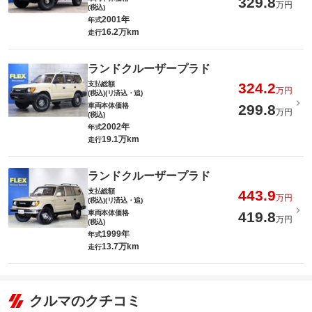
329.8
万円
(税込)
2001年
年式
16.2万km
走行
ランドクルーザープラド
支払総額
324.2
万円
(税込)(リ済込・追)
車両本体価格
299.8
万円
(税込)
2002年
年式
19.1万km
走行
ランドクルーザープラド
支払総額
443.9
万円
(税込)(リ済込・追)
車両本体価格
419.8
万円
(税込)
1999年
年式
13.7万km
走行
クルマのクチコミ