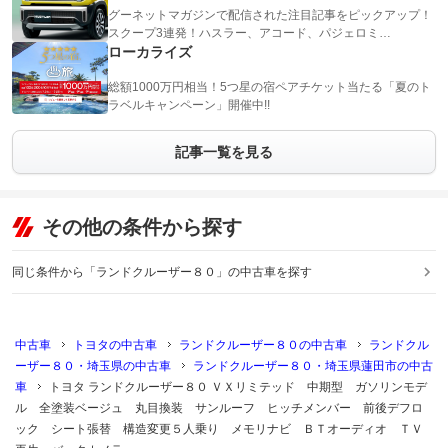
グーネットマガジンで配信された注目記事をピックアップ！
スクープ3連発！ハスラー、アコード、パジェロミ…
ローカライズ
総額1000万円相当！5つ星の宿ペアチケット当たる「夏のト
ラベルキャンペーン」開催中!!
記事一覧を見る
その他の条件から探す
同じ条件から「ランドクルーザー８０」の中古車を探す
中古車
トヨタの中古車
ランドクルーザー８０の中古車
ランドクル
ーザー８０・埼玉県の中古車
ランドクルーザー８０・埼玉県蓮田市の中古
車
トヨタ ランドクルーザー８０ ＶＸリミテッド 中期型 ガソリンモデ
ル 全塗装ベージュ 丸目換装 サンルーフ ヒッチメンバー 前後デフロ
ック シート張替 構造変更５人乗り メモリナビ ＢＴオーディオ ＴＶ