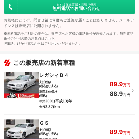
備考
１５万Ｋｍ以下の国産車輌（光岡自動車を含む）に限ります。詳
まずは在庫確認・見積り依頼
保証
基本支払総額と同じ
しくは、スタッフまでお尋ね下さい。
無料電話でお問い合わせ
保証修理受
-
付先
[保証付]：1年1ヶ月・走行無制限
保証項目
-
お気軽にどうぞ。問合せ後に何度もご連絡が届くことはありません。メールア
ロードサー
-
★保証延長可能プランです！ライト・スタンダード・プレミアム
ビスの有無
保証
ドレスは販売店に公開されません。
の中より、お客様に合ったプランをお選び下さいませ。※初年度
修理回数・
-
登録より、１８年未満１５万Ｋｍ以下のお車が対象となります。
※無料電話をご利用の場合は、販売店へお客様の電話番号が通知されます。無料電話
上限金額
番号ご利用の際の注意点は
こちら
このパックの見積もり依頼（無料）
保証項目
-
IP電話、ひかり電話からはご利用いただけません。
免責金
-
修理回数・
-
保証修理受
上限金額
-
付先
この販売店の新着車種
免責金
無し
ロードサー
-
ビスの有無
レガシィＢ４
保証修理受
-
付先
支払総額
89.9
万円
このパックの見積もり依頼（無料）
(税込)(リ済込)
ロードサー
無し
車両本体価格
88.9
ビスの有無
万円
(税込)
2001(平成13)年
年式
2.8万km
走行
このパックの見積もり依頼（無料）
ＧＳ
支払総額
89.9
万円
(税込)(リ済込)