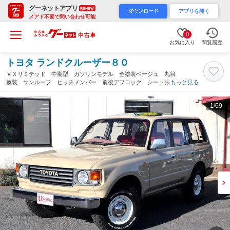
グーネットアプリ
RENEW
ダウンロード
アプリを開く
メアド不要で問い合わせ可能
0
お気に入り
閲覧履歴
トヨタ ランドクルーザー８０
ＶＸリミテッド 中期型 ガソリンモデル 全塗装ベージュ 丸目
換装 サンルーフ ヒッチメンバー 前後デフロック シート張
もっと見る
替 構造変更５人乗り メモリナビ ＢＴオーディオ ＴＶ再生
バックカメラ（埼玉県）
1
/69