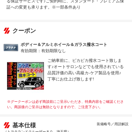
る保証サービスです♪ご契約時に、スタンダード・プレミアム保
証への変更も承ります。※一部条件あり
クーポン
ボディー＆アルミホイール＆ガラス撥水コート
有効期限：有効期限なし
ご納車前に、ピカピカ撥水コート致しま
す♪オートサロンなどでも使用されている
品質評価の高い高級カ-ケア製品を使用♪
丁寧にお仕上げ致します!
※グークーポンは必ず商談前にご呈示いただき、特典内容をご確認くださ
い。商談後のご呈示は無効となりますので、ご注意下さい。
基本仕様
装備略号／用語解説
（トヨタランドクルーザー８０ 埼玉県）