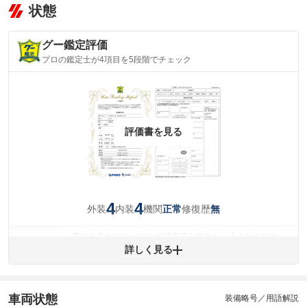
状態
グー鑑定評価
プロの鑑定士が4項目を5段階でチェック
評価書を見る
4
4
外装
内装
機関
修復歴
正常
無
気になるキズやヘコミは補修済みですが、小さなキズやヘ
外装
コミが残っています。
詳しく見る
(車両外装)
キズ・へこみについて問い合わせる
内装
気になる汚れ等が、部分的にあります。
(内装状態)
車両状態
装備略号／用語解説