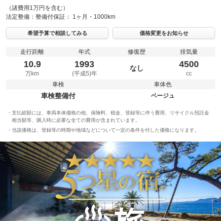
（諸費用1万円を含む）
法定整備：
整備付
保証：
1ヶ月・1000km
希望予算で相談してみる
価格変更をお知らせ
走行距離
年式
修復歴
排気量
10.9
1993
4500
なし
万km
(平成5)年
cc
車検
車体色
車検整備付
ベージュ
支払総額には、車両本体価格の他、保険料、税金、登録等に伴う費用、リサイクル預託金
相当額等、購入時に必要な全ての費用が含まれています。
当該価格は、登録等の時期や地域などについて一定の条件を付した価格になります。