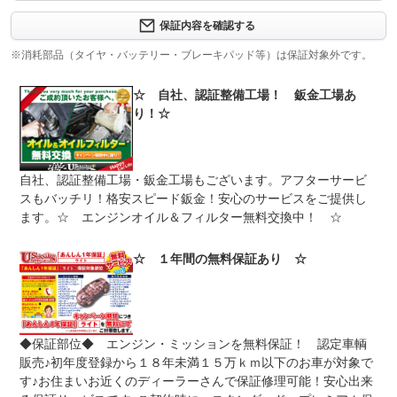
保証項目
※いずれか早い時期が保証適用の条件となります。
保証内容を確認する
修理回数
-
※消耗部品（タイヤ・バッテリー・ブレーキパッド等）は保証対象外です。
上限金額
-
☆ 自社、認証整備工場！ 鈑金工場あ
り！☆
免責金
無し
保証修理
-
受付先
自社、認証整備工場・鈑金工場もございます。アフターサービ
整備付 法定12ヶ月または法定24ヶ月点検整備付
スもバッチリ！格安スピード鈑金！安心のサービスをご提供し
法定整備
※車検なし・車検整備付の場合は法定24ヶ月点検整備付
ます。☆ エンジンオイル＆フィルター無料交換中！ ☆
※商用車は6ヶ月または12ヶ月点検整備付
全車納車前には法定点検を実施致しております。不具合や
☆ １年間の無料保証あり ☆
法定整備
基準値に満たない消耗品など交換・整備をさせて頂きま
について
す。（ブレーキパット・オイル・ブーツ類・ベルト関係）
点検記録簿付を発行させて頂きます！
◆保証部位◆ エンジン・ミッションを無料保証！ 認定車輌
販売♪初年度登録から１８年未満１５万ｋｍ以下のお車が対象で
す♪お住まいお近くのディーラーさんで保証修理可能！安心出来