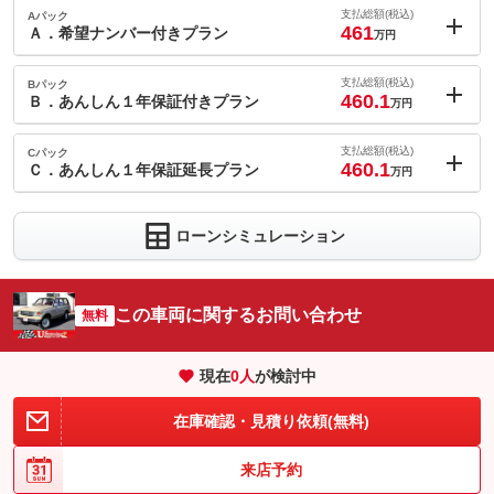
支払総額(税込)
Aパック
461
Ａ．希望ナンバー付きプラン
万円
内：オプシ
1
ョン価格
支払総額(税込)
Bパック
万円
460.1
(税込)
Ｂ．あんしん１年保証付きプラン
万円
車両本体価
459
万円
内：オプシ
格
0.1
ョン価格
支払総額(税込)
Cパック
万円
460.1
(税込)
Ｃ．あんしん１年保証延長プラン
万円
車両本体価
459
万円
内：オプシ
格
0.1
ョン価格
パック内容
万円
ローンシミュレーション
(税込)
車両本体価
459
万円
お好きなナンバーをお選び下さいませ♪
格
希望ナンバー付き
備考
この車両に関するお問い合わせ
無料
パック内容
お住まいお近くの各ディーラーで修理対応致します。２４時間・
保証
基本支払総額と同じ
３６５日コールセンターにて全国対応可。レッカーや応急処理な
現在
0
人
が検討中
パック内容
ど作業員が現地に駆けつけサポートします。夜間や遠方へのおで
かけも安心です。
保証項目
-
毎年の更新手続き時に、プランの変更も承ります。長期間、充実
在庫確認・見積り依頼(無料)
１年保証
の保証を受ける事が出来ます。あんしんのカーライフをお楽しみ
修理回数・
※あんしん１年無料保証は、お車の初年度登録より１８年未満、
-
頂けます！
上限金額
備考
１５万Ｋｍ以下の国産車輌（光岡自動車を含む）に限ります。詳
来店予約
しくは、スタッフまでお尋ね下さい。
あんしん保証延長
免責金
-
※あんしん１年無料保証は、お車の初年度登録より１８年未満、