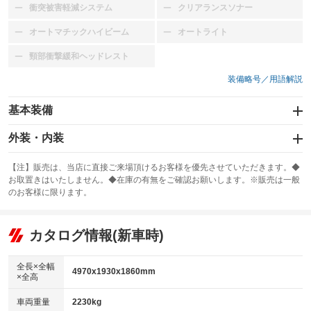
衝突被害軽減システム
クリアランスソナー
：装備なし
：装備なし
オートマチックハイビーム
オートライト
：装備なし
：装備なし
頸部衝撃緩和ヘッドレスト
：装備なし
装備略号／用語解説
基本装備
エアバッグ
外装・内装
：装備なし
スライドドア
カーナビ：メモリーナビ他
：装備なし
：装備あり
【注】販売は、当店に直接ご来場頂けるお客様を優先させていただきます。◆
お取置きはいたしません。◆在庫の有無をご確認お願いします。※販売は一般
サンルーフ
ABS
TV：フルセグ
：装備あり
：装備なし
：装備あり
のお客様に限ります。
エアコン
Wエアコン
オーディオ
：装備あり
：装備なし
：装備なし
リフトアップ
パワーステアリング
カタログ情報(新車時)
ビジュアル
：装備なし
：装備あり
：装備なし
ダウンヒルアシストコントロール
アルミホイール：16インチ
：装備なし
：装備あり
全長×全幅
4970x1930x1860mm
×全高
パワーウィンドウ
盗難防止システム
革シート
ハーフレザーシート
：装備あり
：装備なし
：装備なし
：装備あり
車両重量
2230kg
アイドリングストップ
ドライブレコーダー
キーレス
LEDヘッドランプ
：装備なし
：装備なし