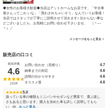
◆女性のお客様大歓迎◆当店はアットホームなお店です。「中古車
屋さんってこわ いな」「買わされちゃいそう」なんていうお客様！
当店ではスタッフが丁寧にご説明させて頂きます♪ 分からない事な
どございましたら、お気軽にお問い合わせ下さいませ。 （＾―
＾）／
メッセージをもっと見る
販売店の口コミ
総合評価
4.7
お問い合わせ（見積り）
（5点満点中）
4.6
4.6
納車までの対応
4.6
説明の分かりやすさ
4.6
オススメ度
231件
5.0
扱っている車の種類もミニバンやセダンなど豊富で、選ぶ楽し
さもあると思います。購入を決めた車も詳しく説明してもら
い、内...
もっと見る