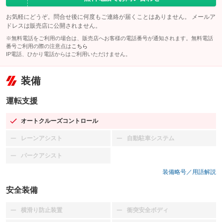
お気軽にどうぞ。問合せ後に何度もご連絡が届くことはありません。 メールア
ドレスは販売店に公開されません。
※無料電話をご利用の場合は、販売店へお客様の電話番号が通知されます。無料電話
番号ご利用の際の注意点は
こちら
IP電話、ひかり電話からはご利用いただけません。
装備
運転支援
オートクルーズコントロール
：装備あり
レーンアシスト
自動駐車システム
：装備なし
：装備なし
パークアシスト
：装備なし
装備略号／用語解説
安全装備
横滑り防止装置
衝突安全ボディ
：装備なし
：装備なし