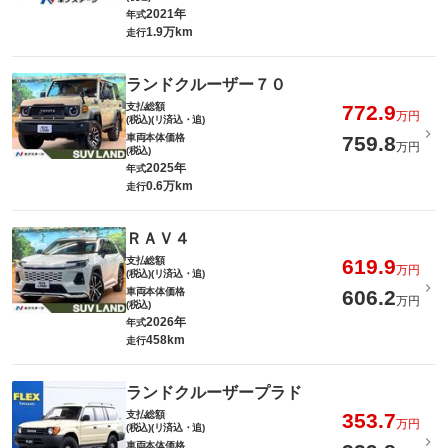
2021年
年式
1.9万km
走行
ランドクルーザー７０
支払総額
772.9
万円
(税込)(リ済込・追)
車両本体価格
759.8
万円
(税込)
2025年
年式
0.6万km
走行
ＲＡＶ４
支払総額
619.9
万円
(税込)(リ済込・追)
車両本体価格
606.2
万円
(税込)
2026年
年式
458km
走行
ランドクルーザープラド
支払総額
353.7
万円
(税込)(リ済込・追)
車両本体価格