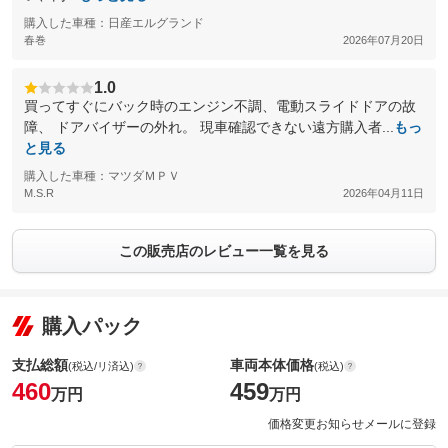
購入した車種：日産エルグランド
春巻
2026年07月20日
1.0
買ってすぐにバック時のエンジン不調、電動スライドドアの故
障、 ドアバイザーの外れ。 現車確認できない遠方購入者...
もっ
と見る
購入した車種：マツダＭＰＶ
M.S.R
2026年04月11日
この販売店のレビュー一覧を見る
購入パック
支払総額
車両本体価格
(税込/リ済込)
(税込)
460
459
万円
万円
価格変更お知らせメールに登録