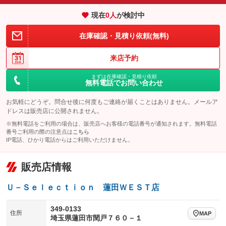
エアサスペンション
ヘッドライトウォッシャー
：装備なし
：装備なし
現在
0
人
が検討中
装備略号／用語解説
在庫確認・見積り依頼(無料)
来店予約
まずは在庫確認・見積り依頼
無料電話でお問い合わせ
お気軽にどうぞ。問合せ後に何度もご連絡が届くことはありません。メールア
ドレスは販売店に公開されません。
※無料電話をご利用の場合は、販売店へお客様の電話番号が通知されます。無料電話
番号ご利用の際の注意点は
こちら
IP電話、ひかり電話からはご利用いただけません。
販売店情報
Ｕ－Ｓｅｌｅｃｔｉｏｎ 蓮田ＷＥＳＴ店
349-0133
住所
MAP
埼玉県蓮田市閏戸７６０－１