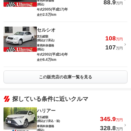
車両本体価格
88.9
万円
(税込)
2005(平成17)年
年式
2.5万km
走行
セルシオ
支払総額
108
万円
(税込)(リ済込)
車両本体価格
107
万円
(税込)
2002(平成14)年
年式
6.4万km
走行
この販売店の在庫一覧を見る
探している条件に近いクルマ
ハリアー
支払総額
345.9
万円
(税込)(リ済込・追)
車両本体価格
328.8
万円
(税込)