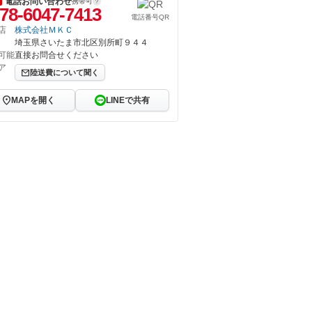
電話お問い合わせ
携帯可
78-6047-7413
電話番号QR
店
株式会社ＭＫＣ
埼玉県さいたま市北区別所町９４４
可能
直接お問合せください
ア
陸送費について聞く
MAPを開く
LINEで共有