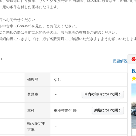
金、登録等に伴う費用、リサイクル預託金 相当額等、購入時に必要な全ての費用が
一定の条件を付した価格になります。
店へお問合せください。
古車（Goo-net)を見た」とお伝えください。
にご来店の際は事前にお問合せの上、該当車両の有無をご確認ください。
詳細内容につきましては、必ず各販売店にご確認いただきますようお願いいたしま
県）
用語解説
株
修復歴
なし
禁煙車
－
車内の匂いについて聞く
車検
車検整備付
納期について聞く
輸入認定中
－
古車