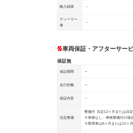
輸入経路
－
ディーラー
－
車
車両保証・アフターサー
保証無
保証期間
－
走行距離
－
保証内容
－
整備付 法定12ヶ月または法定
法定整備
※車検なし・車検整備付の場合
※商用車は6ヶ月または12ヶ