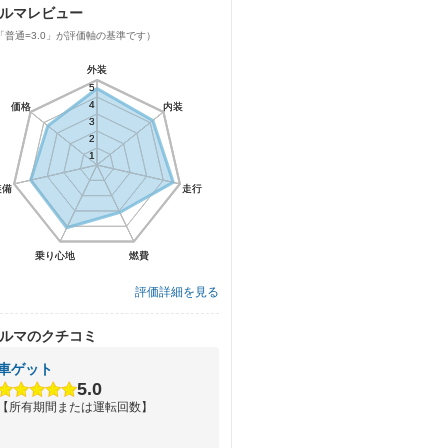
ルマレビュー
「普通=3.0」が評価軸の基準です）
外装
外装
5
5
4
4
価格
価格
内装
内装
3
3
2
2
1
1
装備
装備
走行
走行
乗り心地
乗り心地
燃費
燃費
評価詳細を見る
ルマのクチコミ
車ゲット
5.0
【所有期間または運転回数】