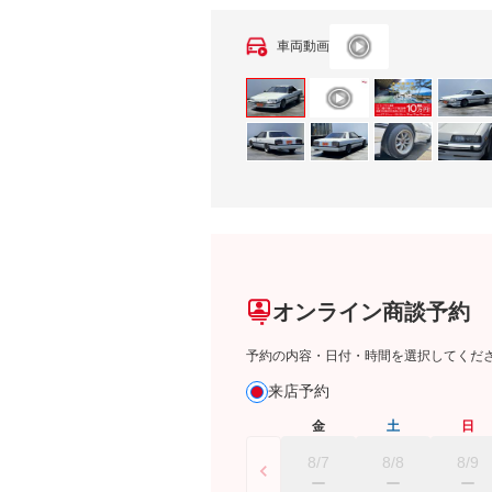
車両動画
オンライン商談予約
予約の内容・日付・時間を選択してくだ
来店予約
金
土
日
8/7
8/8
8/9