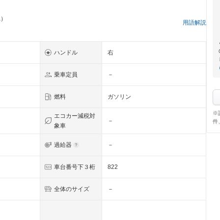
県）
用語解説
ハンドル
右
乗車定員
－
燃料
ガソリン
※
エコカー減税対
－
件
象車
過給器
－
車台番号下３桁
822
全体のサイズ
－