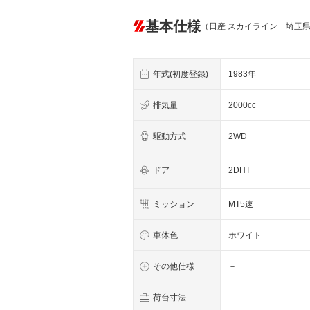
基本仕様
（日産 スカイライン 埼玉
年式(初度登録)
1983年
排気量
2000cc
駆動方式
2WD
ドア
2DHT
ミッション
MT5速
車体色
ホワイト
その他仕様
－
荷台寸法
－