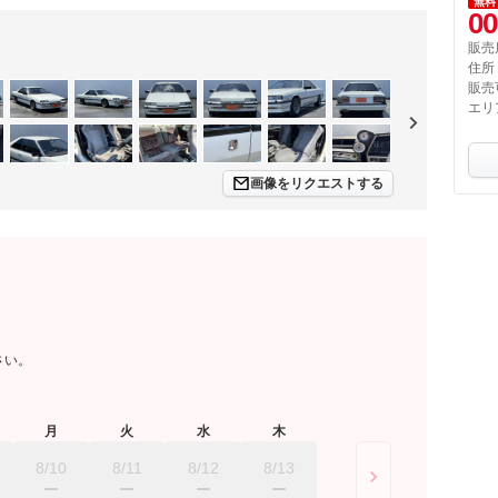
無料
00
販売
住所
販売
エリ
画像をリクエストする
さい。
月
火
水
木
8/10
8/11
8/12
8/13