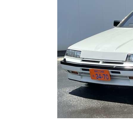
マガジン
車カタログ
自動車ローン
保険
レビュー
価格相場
教習所
用語集