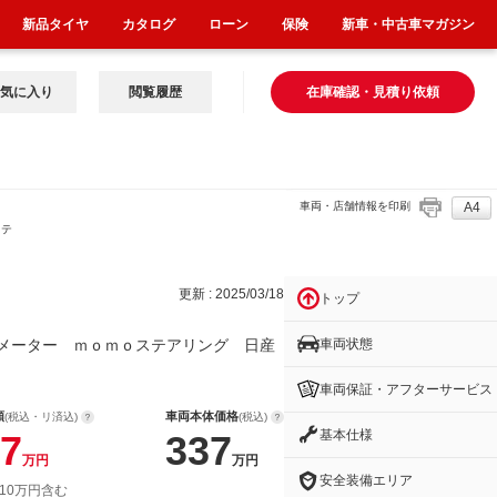
新品タイヤ
カタログ
ローン
保険
新車・中古車マガジン
気に入り
閲覧履歴
在庫確認・見積り依頼
車両・店舗情報を印刷
A4
ステ
更新 : 2025/03/18
トップ
車両状態
メーター ｍｏｍｏステアリング 日産
車両保証・アフターサービス
額
車両本体価格
(税込・リ済込)
(税込)
基本仕様
7
337
万円
万円
安全装備エリア
 10万円含む