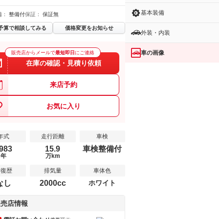
基本装備
備：
整備付
保証：
保証無
予算で相談してみる
価格変更をお知らせ
外装・内装
車の画像
販売店からメールで
最短即日
にご連絡
在庫の確認・見積り依頼
来店予約
お気に入り
年式
走行距離
車検
983
15.9
車検整備付
年
万km
修復歴
排気量
車体色
なし
2000cc
ホワイト
販売店情報