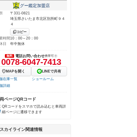
グー鑑定加盟店
所
〒331-0821
埼玉県さいたま市北区別所町９４
４
コピー
業時間
10：00～20：00
休日
年中無休
電話お問い合わせ
無料
携帯可
0078-6047-7413
MAPを開く
LINEで共有
舗在庫一覧
ショールーム
舗詳細
両ページQRコード
QRコードをスマホで読み込むと車両詳
細ページに遷移できます
スカイライン関連情報