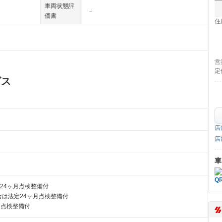
車両状態評
－
価書
住
営
定
ビス
店
店
車
24ヶ月点検整備付
は法定24ヶ月点検整備付
月点検整備付