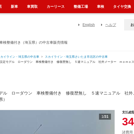
店
新車
車買取
カーリース
整備工場
車検
タイヤ交換
English
ヘルプ
お
 車検整備付き（埼玉県）の中古車販売情報
スカイライン・埼玉県の中古車
スカイライン・埼玉県さいたま市北区の中古車
器設定モデル ローダウン 車検整備付き 修復歴無し ５速マニュアル 社外メーター ｍｏｍｏ
デル ローダウン 車検整備付き 修復歴無し ５速マニュアル 社外
県）
支払総
1
/31
34
諸費用