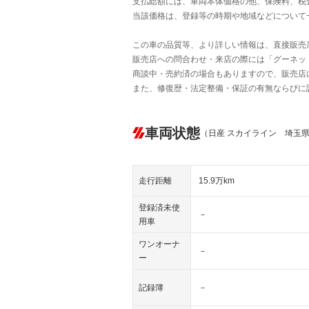
支払総額には、車両本体価格の他、保険料、税
当該価格は、登録等の時期や地域などについて
この車の品質等、より詳しい情報は、直接販売
販売店への問合わせ・来店の際には「グーネット中
商談中・売約済の場合もありますので、販売店
また、修復歴・法定整備・保証の有無ならびに
車両状態
（日産 スカイライン 埼玉
走行距離
15.9万km
登録済未使
－
用車
ワンオーナ
－
ー
記録簿
－