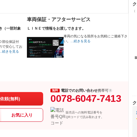
ク
（
車両保証・アフターサービス
き（一部対象
ＬＩＮＥで情報をお渡しできます。
車両の気になる箇所をお気軽にご連絡下さ
い。
…続きを見る
０部位保証付
ので安心してお
…続きを見る
電話でのお問い合わせ
携帯可
無料
0078-6047-7413
依頼(無料)
ク
販売店への無料電話番号を
お気に入り
QRコードで読み取れます。