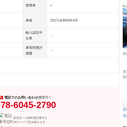
禁煙車
○
車検
2027(令和9)年4月
輸入認定中
－
古車
車両状態評
－
価書
住
営
定
電話でのお問い合わせ
携帯可
料
78-6045-2790
店
店
販売店への無料電話番号を
QRコードで読み取れます。