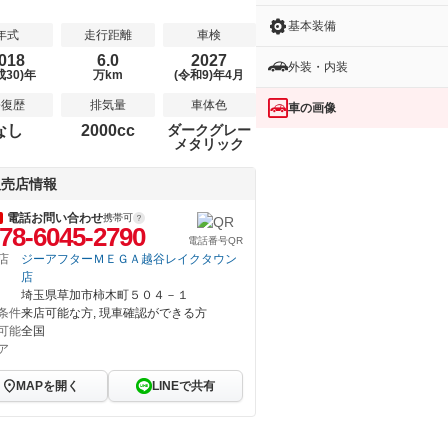
基本装備
年式
走行距離
車検
018
6.0
2027
外装・内装
成30)年
万km
(令和9)年4月
修復歴
排気量
車体色
車の画像
なし
2000cc
ダークグレー
メタリック
販売店情報
電話お問い合わせ
携帯可
78-6045-2790
電話番号QR
店
ジーアフターＭＥＧＡ越谷レイクタウン
店
埼玉県草加市柿木町５０４－１
条件
来店可能な方, 現車確認ができる方
可能
全国
ア
MAPを開く
LINEで共有