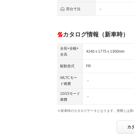
荷台寸法
－
カタログ情報（新車時）
全長×全幅×
4240 x 1775 x 1300mm
全高
駆動形式
FR
WLTCモー
－
ド燃費
10/15モード
－
燃費
※新車時のカタログデータとなります。実際とは異
カ