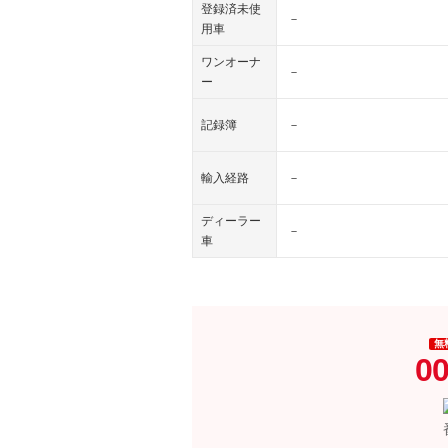
登録済未使
－
用車
ワンオーナ
－
ー
記録簿
－
輸入経路
－
ディーラー
－
車
無
00