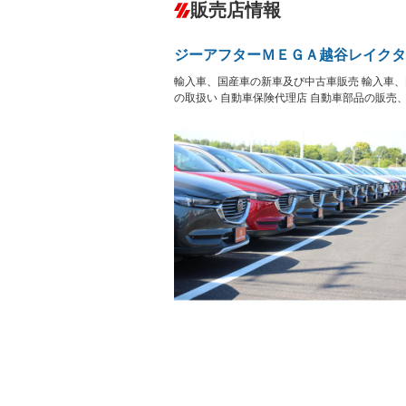
－
販売店情報
オーディオ：ミュージックプレイヤー接
盗難防止システム
アイドリ
－
ヘッドライトウォッシャ
革シート
－
－
ジーアフターＭＥＧＡ越谷レイクタ
ー
Bluetooth接続
100V電源
－
－
輸入車、国産車の新車及び中古車販売 輸入車、
LEDヘッドランプ
HID(キ
－
レンタカーアップ
展示・試
の取扱い 自動車保険代理店 自動車部品の販売
－
－
ETC
エアロ
－
ランフラットタイヤ
パワーシ
－
－
フルフラットシート
チップア
－
－
シートヒーター
ウォーク
－
－
フロントカメラ
シートエ
－
－
ルーフレール
エアサス
－
－