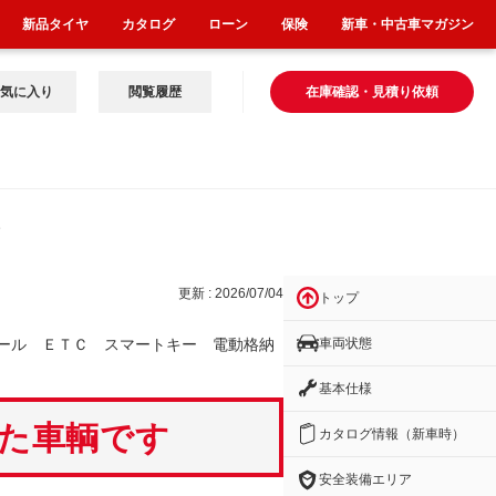
新品タイヤ
カタログ
ローン
保険
新車・中古車マガジン
気に入り
閲覧履歴
在庫確認・見積り依頼
キー
更新 : 2026/07/04
トップ
車両状態
ール ＥＴＣ スマートキー 電動格納
基本仕様
いた車輌です
カタログ情報（新車時）
安全装備エリア