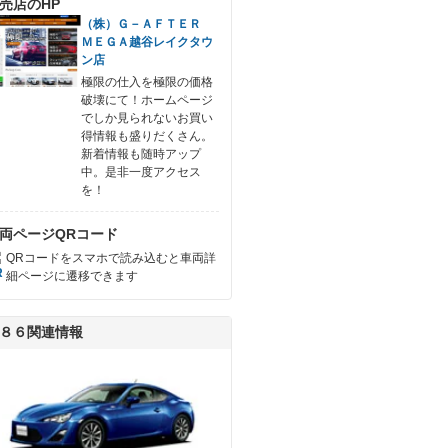
売店のHP
（株）Ｇ－ＡＦＴＥＲ
ＭＥＧＡ越谷レイクタウ
ン店
極限の仕入を極限の価格
破壊にて！ホームページ
でしか見られないお買い
得情報も盛りだくさん。
新着情報も随時アップ
中。是非一度アクセス
を！
両ページQRコード
QRコードをスマホで読み込むと車両詳
細ページに遷移できます
８６関連情報