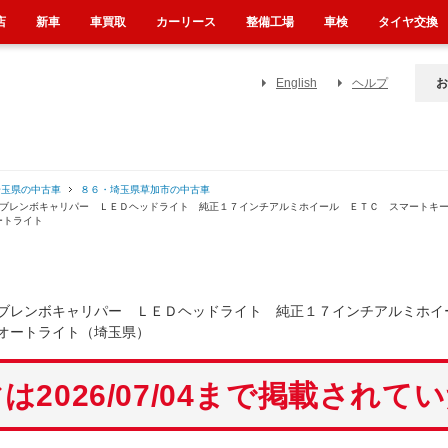
店
新車
車買取
カーリース
整備工場
車検
タイヤ交換
English
ヘルプ
お
埼玉県の中古車
８６・埼玉県草加市の中古車
ラ ブレンボキャリパー ＬＥＤヘッドライト 純正１７インチアルミホイール ＥＴＣ スマート
ートライト
ブレンボキャリパー ＬＥＤヘッドライト 純正１７インチアルミホイ
オートライト（埼玉県）
は2026/07/04まで掲載されて