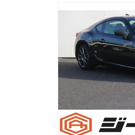
マガジン
車カタログ
自動車ローン
保険
レビュー
価格相場
教習所
用語集