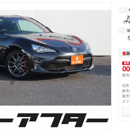
2
(平
無料
00
販売
住所
販売
販売
エリ