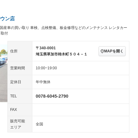
アルミホイール：16イ
続可
－ビジュアル
－
ンチ
ングストップ
ドライブレコーダー
USB入力端子
－
－
ハーフレザーシート
キーレス
－
ウン店
クリーンディーゼル
センターデフロック
－
－
国産車の買い取り 車検、点検整備、板金修理などのメンテナンス レンタカー
セノンライト)
ポータブルナビ
バックカメラ
－
乗車
電動格納ミラー
、取付
スマートキー
ローダウン
－
〒340-0001
装備略号／用語解説
MAPを開く
住所
ート
3列シート
ベンチシート
－
－
埼玉県草加市柿木町５０４－１
ップシート
オットマン
電動格納サードシート
－
－
営業時間
10:00~19:00
スルー
後席モニター
電動リアゲート
－
－
定休日
年中無休
アコン
全周囲カメラ
サイドカメラ
－
－
0078-6045-2790
ペンション
TEL
FAX
装備略号／用語解説
販売可能
全国
エリア