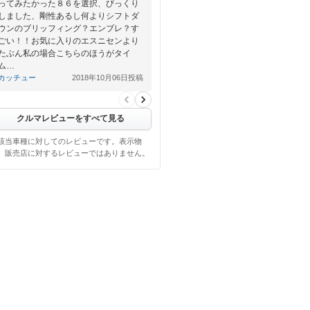
ってみたかった８６を選択、びっくり
しました、剛性あるし何よりシフトダ
ウンのブリッフィング？エンブレ？す
ごい！！お気に入りのエスニセンより
たぶん私の場合こちらのほうがタイ
ム…
カッチュー
2018年10月06日投稿
クルマレビューをすべて見る
該当車種に対してのレビューです。表示物
、販売店に対するレビューではありません。