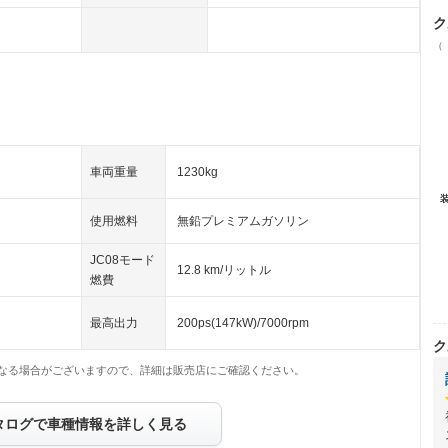
ク
（
車両重量
1230kg
使用燃料
無鉛プレミアムガソリン
JC08モード
12.8 km/リットル
燃費
最高出力
200ps(147kW)/7000rpm
ク
なる場合がございますので、詳細は販売店にご確認ください。
タログで車種情報を詳しく見る