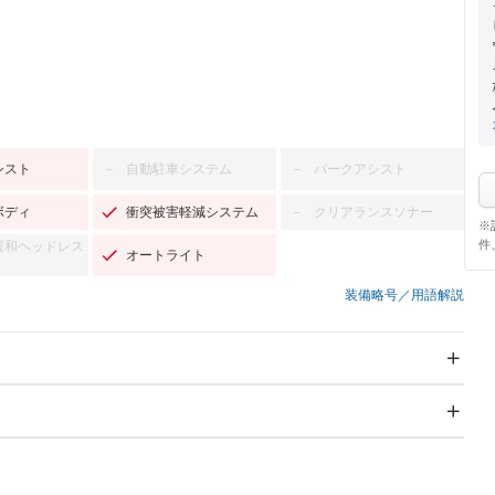
シスト
自動駐車システム
パークアシスト
－
－
ボディ
衝突被害軽減システム
クリアランスソナー
－
※
件
緩和ヘッドレス
オートライト
装備略号／用語解説
スライドドア
サンルーフ
－
－
Wエアコン
リフトアップ
－
－
TV
－
パワーステアリング
パワーウィンドウ