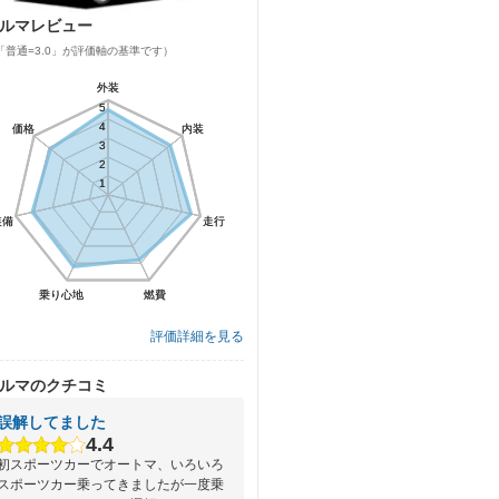
ルマレビュー
「普通=3.0」が評価軸の基準です）
外装
外装
5
5
4
4
価格
価格
内装
内装
3
3
2
2
1
1
装備
装備
走行
走行
乗り心地
乗り心地
燃費
燃費
評価詳細を見る
ルマのクチコミ
誤解してました
4.4
初スポーツカーでオートマ、いろいろ
スポーツカー乗ってきましたが一度乗