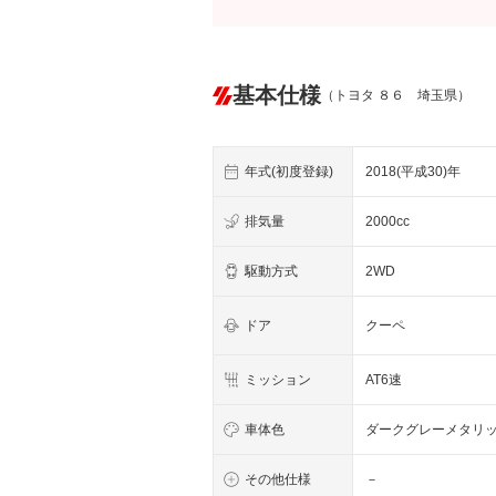
基本仕様
（トヨタ ８６ 埼玉県）
年式(初度登録)
2018(平成30)年
排気量
2000cc
駆動方式
2WD
ドア
クーペ
ミッション
AT6速
車体色
ダークグレーメタリ
その他仕様
－