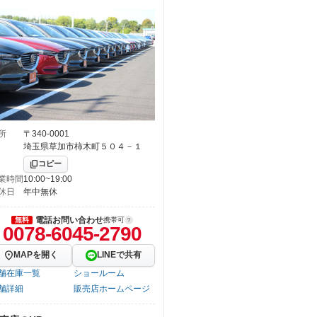
所
〒340-0001
埼玉県草加市柿木町５０４－１
コピー
業時間
10:00~19:00
休日
年中無休
電話お問い合わせ
無料
携帯可
0078-6045-2790
MAPを開く
LINEで共有
舗在庫一覧
ショールーム
舗詳細
販売店ホームページ