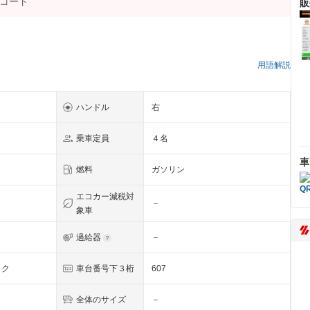
販
用語解説
ハンドル
右
乗車定員
４名
車
燃料
ガソリン
エコカー減税対
－
象車
過給器
－
ック
車台番号下３桁
607
全体のサイズ
－