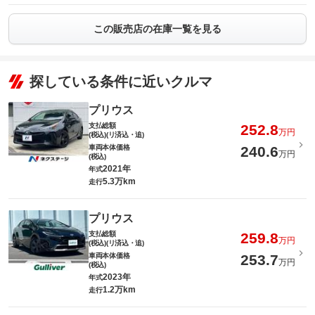
この販売店の在庫一覧を見る
探している条件に近いクルマ
プリウス
支払総額
252.8
万円
(税込)(リ済込・追)
車両本体価格
240.6
万円
(税込)
2021年
年式
5.3万km
走行
プリウス
支払総額
259.8
万円
(税込)(リ済込・追)
車両本体価格
253.7
万円
(税込)
2023年
年式
1.2万km
走行