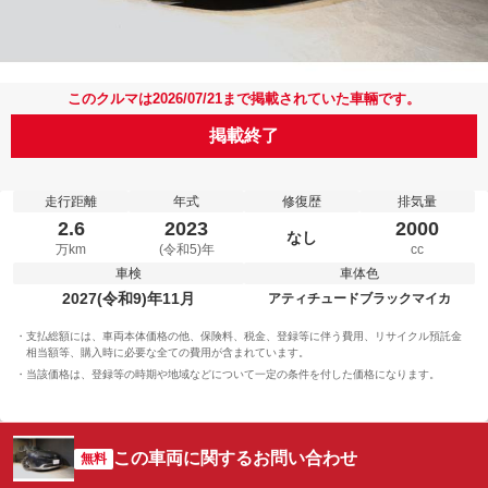
このクルマは2026/07/21まで掲載されていた車輛です。
掲載終了
走行距離
年式
修復歴
排気量
2.6
2023
2000
なし
万km
(令和5)年
cc
車検
車体色
2027(令和9)年11月
アティチュードブラックマイカ
支払総額には、車両本体価格の他、保険料、税金、登録等に伴う費用、リサイクル預託金
相当額等、購入時に必要な全ての費用が含まれています。
当該価格は、登録等の時期や地域などについて一定の条件を付した価格になります。
この車両に関するお問い合わせ
無料