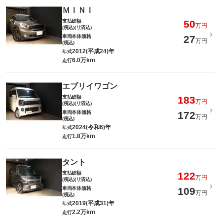
ＭＩＮＩ
支払総額
50
万円
(税込)(リ済込)
車両本体価格
27
万円
(税込)
2012(平成24)年
年式
6.0万km
走行
エブリイワゴン
支払総額
183
万円
(税込)(リ済込)
車両本体価格
172
万円
(税込)
2024(令和6)年
年式
1.8万km
走行
タント
支払総額
122
万円
(税込)(リ済込)
車両本体価格
109
万円
(税込)
2019(平成31)年
年式
2.2万km
走行