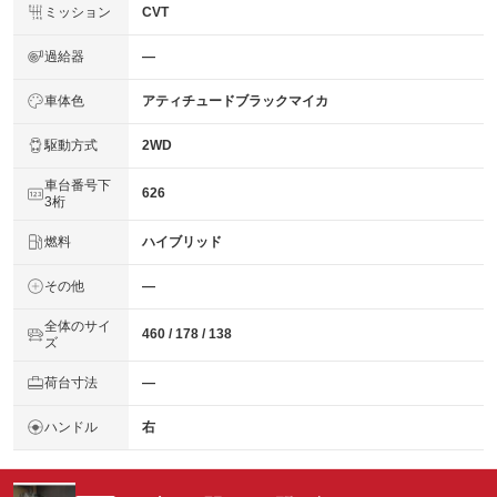
ミッション
CVT
過給器
―
車体色
アティチュードブラックマイカ
駆動方式
2WD
車台番号下
626
3桁
燃料
ハイブリッド
その他
―
全体のサイ
460 / 178 / 138
ズ
荷台寸法
―
ハンドル
右