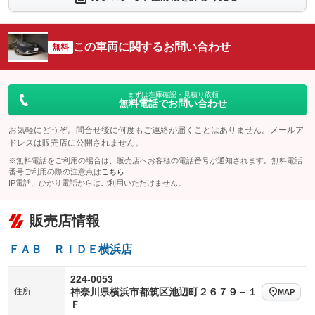
シートエアコン
全周囲カメラ
：装備なし
：装備なし
サイドカメラ
ルーフレール
この車両に関するお問い合わせ
：装備なし
無料
：装備なし
エアサスペンション
ヘッドライトウォッシャー
：装備あり
：装備なし
装備略号／用語解説
まずは在庫確認・見積り依頼
無料電話でお問い合わせ
お気軽にどうぞ。問合せ後に何度もご連絡が届くことはありません。メールア
ドレスは販売店に公開されません。
※無料電話をご利用の場合は、販売店へお客様の電話番号が通知されます。無料電話
番号ご利用の際の注意点は
こちら
IP電話、ひかり電話からはご利用いただけません。
販売店情報
ＦＡＢ ＲＩＤＥ横浜店
224-0053
住所
神奈川県横浜市都筑区池辺町２６７９－１
MAP
Ｆ