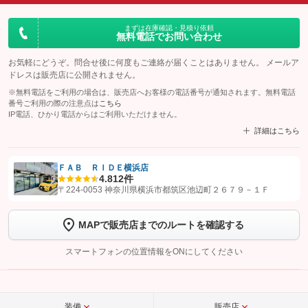
まずは在庫確認・見積り依頼
無料電話でお問い合わせ
お気軽にどうぞ。問合せ後に何度もご連絡が届くことはありません。 メールア
ドレスは販売店に公開されません。
※無料電話をご利用の場合は、販売店へお客様の電話番号が通知されます。無料電話
番号ご利用の際の注意点は
こちら
IP電話、ひかり電話からはご利用いただけません。
詳細はこちら
ＦＡＢ ＲＩＤＥ横浜店
4.8
12件
【STEP1】
認証画面でグーネットを友だち追加してから「許可する」ボタンを押
〒224-0053 神奈川県横浜市都筑区池辺町２６７９－１Ｆ
します
MAPで販売店までのルートを確認する
【STEP2】
トーク画面で
ボタンをタップして問い合わせを
完了してください。
スマートフォンの位置情報をONにしてください
こちら
装備
販売店