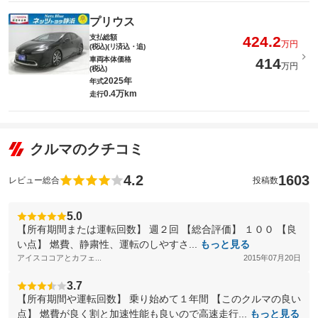
プリウス
支払総額
424.2
万円
(税込)(リ済込・追)
車両本体価格
414
万円
(税込)
2025年
年式
0.4万km
走行
クルマのクチコミ
4.2
1603
レビュー総合
投稿数
5.0
【所有期間または運転回数】 週２回 【総合評価】 １００ 【良
い点】 燃費、静粛性、運転のしやすさ...
もっと見る
アイスココアとカフェ...
2015年07月20日
3.7
【所有期間や運転回数】 乗り始めて１年間 【このクルマの良い
点】 燃費が良く割と加速性能も良いので高速走行...
もっと見る