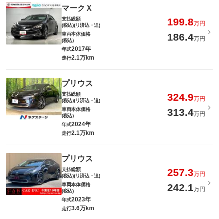
マークＸ
支払総額
199.8
万円
(税込)(リ済込・追)
車両本体価格
186.4
万円
(税込)
2017年
年式
2.1万km
走行
プリウス
支払総額
324.9
万円
(税込)(リ済込・追)
車両本体価格
313.4
万円
(税込)
2024年
年式
2.1万km
走行
プリウス
支払総額
257.3
万円
(税込)(リ済込・追)
車両本体価格
242.1
万円
(税込)
2023年
年式
3.6万km
走行