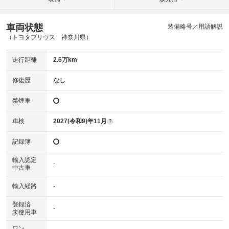
車両状態
装備略号／用語解説
（トヨタプリウス 神奈川県）
走行距離
2.6万km
修復歴
なし
禁煙車
車検
2027(令和9)年11月
?
記録簿
輸入認定
-
中古車
輸入経路
-
登録済
-
未使用車
ワン