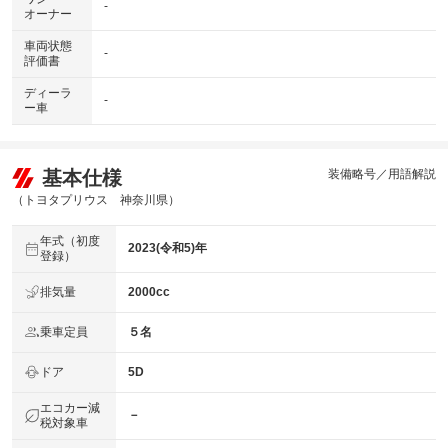
-
オーナー
車両状態
-
評価書
ディーラ
-
ー車
基本仕様
装備略号／用語解説
（トヨタプリウス 神奈川県）
年式（初度
2023(令和5)年
登録）
排気量
2000cc
乗車定員
５名
ドア
5D
エコカー減
－
税対象車