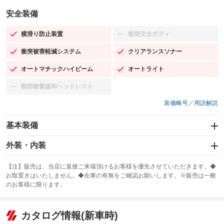
安全装備
横滑り防止装置
衝突安全ボディ
：装備あり
：装備なし
衝突被害軽減システム
クリアランスソナー
：装備あり
：装備あり
オートマチックハイビーム
オートライト
：装備あり
：装備あり
頸部衝撃緩和ヘッドレスト
：装備なし
装備略号／用語解説
基本装備
エアバッグ：運転席/助手席/サイド
外装・内装
：装備あり
スライドドア
カーナビ
：装備なし
：装備なし
【注】販売は、当店に直接ご来場頂けるお客様を優先させていただきます。◆
お取置きはいたしません。◆在庫の有無をご確認お願いします。※販売は一般
サンルーフ
ABS
TV：フルセグ
：装備なし
：装備あり
：装備あり
のお客様に限ります。
エアコン
Wエアコン
オーディオ
：装備あり
：装備なし
：装備なし
リフトアップ
パワーステアリング
カタログ情報(新車時)
ビジュアル
：装備なし
：装備あり
：装備なし