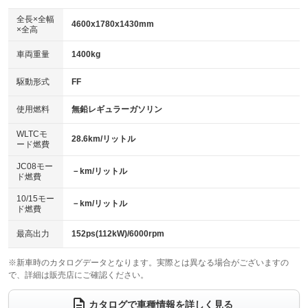
ダウンヒルアシストコントロール
アルミホイール：18インチ
：装備なし
：装備あり
全長×全幅
4600x1780x1430mm
×全高
パワーウィンドウ
盗難防止システム
革シート
ハーフレザーシート
：装備あり
：装備あり
：装備なし
：装備なし
車両重量
1400kg
アイドリングストップ
ドライブレコーダー
キーレス
LEDヘッドランプ
：装備あり
：装備なし
：装備あり
：装備あり
USB入力端子
Bluetooth接続
駆動形式
FF
HID(キセノンライト)
ポータブルナビ
：装備あり
：装備あり
：装備なし
：装備なし
100V電源
クリーンディーゼル
バックカメラ
ETC
使用燃料
無鉛レギュラーガソリン
：装備あり
：装備なし
：装備あり
：装備あり
センターデフロック
エアロ
スマートキー
：装備なし
WLTCモ
：装備なし
：装備あり
28.6km/リットル
ード燃費
レンタカーアップ
展示・試乗車
ローダウン
ランフラットタイヤ
：装備なし
：装備なし
：装備あり
：装備なし
JC08モー
－km/リットル
ド燃費
電動格納ミラー
パワーシート
3列シート
：装備あり
：装備なし
：装備なし
10/15モー
装備略号／用語解説
－km/リットル
ベンチシート
フルフラットシート
ド燃費
：装備なし
：装備なし
チップアップシート
オットマン
：装備なし
：装備なし
最高出力
152ps(112kW)/6000rpm
電動格納サードシート
シートヒーター
：装備なし
：装備あり
※新車時のカタログデータとなります。実際とは異なる場合がございますの
で、詳細は販売店にご確認ください。
ウォークスルー
後席モニター
：装備なし
：装備なし
電動リアゲート
フロントカメラ
カタログで車種情報を詳しく見る
：装備なし
：装備なし