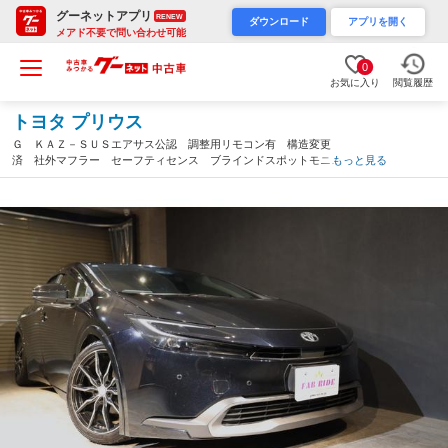
グーネットアプリ
RENEW
ダウンロード
アプリを開く
メアド不要で問い合わせ可能
0
お気に入り
閲覧履歴
トヨタ プリウス
Ｇ ＫＡＺ－ＳＵＳエアサス公認 調整用リモコン有 構造変更
済 社外マフラー セーフティセンス ブラインドスポットモニタ
もっと見る
ー 純正ディスプレイオーディオ・ＴＶ・バックカメラ シートヒ
ーター ＥＴＣ（神奈川県）