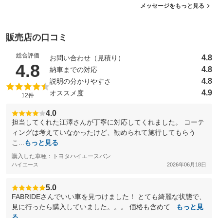
メッセージをもっと見る
販売店の口コミ
総合評価
4.8
お問い合わせ（見積り）
（5点満点中）
4.8
4.8
納車までの対応
4.8
説明の分かりやすさ
4.9
オススメ度
12件
4.0
担当してくれた江澤さんが丁寧に対応してくれました。 コーテ
ィングは考えていなかったけど、勧められて施行してもらう
こ...
もっと見る
購入した車種：トヨタハイエースバン
ハイエース
2026年06月18日
5.0
FABRIDEさんでいい車を見つけました！ とても綺麗な状態で、
見に行ったら購入していました。。。 価格も含めて...
もっと見
る