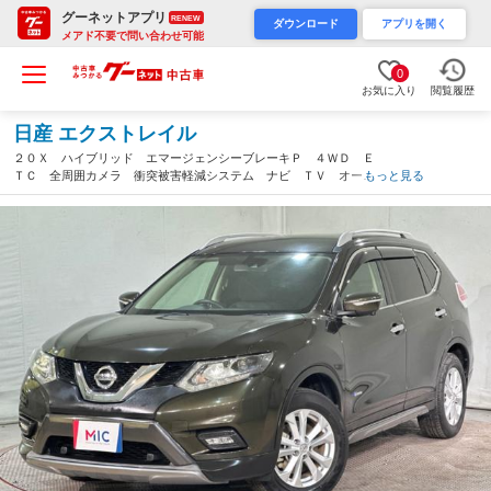
グーネットアプリ
RENEW
ダウンロード
アプリを開く
メアド不要で問い合わせ可能
0
お気に入り
閲覧履歴
日産 エクストレイル
２０Ｘ ハイブリッド エマージェンシーブレーキＰ ４ＷＤ Ｅ
ＴＣ 全周囲カメラ 衝突被害軽減システム ナビ ＴＶ オート
もっと見る
ライト ＬＥＤヘッドランプ 電動リアゲート アルミホイール
スマートキー 電動格納ミラー パワーウインドウ エアバッグ
（東京都）