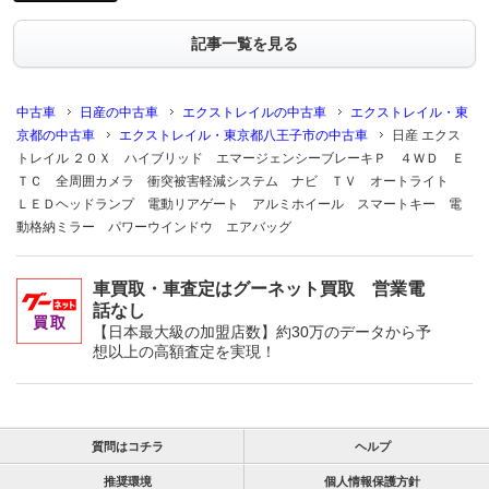
記事一覧を見る
中古車
日産の中古車
エクストレイルの中古車
エクストレイル・東
京都の中古車
エクストレイル・東京都八王子市の中古車
日産 エクス
トレイル ２０Ｘ ハイブリッド エマージェンシーブレーキＰ ４ＷＤ Ｅ
ＴＣ 全周囲カメラ 衝突被害軽減システム ナビ ＴＶ オートライト
ＬＥＤヘッドランプ 電動リアゲート アルミホイール スマートキー 電
動格納ミラー パワーウインドウ エアバッグ
車買取・車査定はグーネット買取 営業電
話なし
【日本最大級の加盟店数】約30万のデータから予
想以上の高額査定を実現！
質問はコチラ
ヘルプ
推奨環境
個人情報保護方針