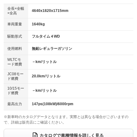
ダウンヒルアシストコントロール
：装備あり
アルミホイール：アルミホイール
全長×全幅
：装備あり
4640x1820x1715mm
×全高
パワーウィンドウ
盗難防止システム
：装備あり
：装備あり
革シート
ハーフレザーシート
：装備なし
：装備なし
車両重量
1640kg
アイドリングストップ
ドライブレコーダー
：装備なし
：装備なし
キーレス
LEDヘッドランプ
：装備あり
：装備あり
USB入力端子
Bluetooth接続
駆動形式
フルタイム４WD
：装備あり
：装備あり
HID(キセノンライト)
ポータブルナビ
：装備なし
：装備なし
100V電源
クリーンディーゼル
使用燃料
無鉛レギュラーガソリン
：装備なし
：装備なし
バックカメラ
ETC
：装備あり
：装備あり
センターデフロック
：装備なし
WLTCモ
エアロ
スマートキー
－km/リットル
：装備なし
：装備あり
ード燃費
レンタカーアップ
展示・試乗車
：装備なし
：装備なし
ローダウン
ランフラットタイヤ
：装備なし
：装備なし
JC08モー
20.0km/リットル
ド燃費
電動格納ミラー
：装備あり
パワーシート
3列シート
：装備なし
：装備なし
10/15モー
装備略号／用語解説
－km/リットル
ド燃費
ベンチシート
フルフラットシート
：装備なし
：装備なし
チップアップシート
オットマン
最高出力
147ps(108kW)/6000rpm
：装備なし
：装備なし
電動格納サードシート
シートヒーター
：装備なし
：装備あり
※新車時のカタログデータとなります。実際とは異なる場合がございますの
で、詳細は販売店にご確認ください。
ウォークスルー
後席モニター
：装備なし
：装備なし
カタログで車種情報を詳しく見る
電動リアゲート
フロントカメラ