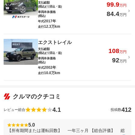
支払総額
99.9
万円
(税込)(リ済込・追)
車両本体価格
84.4
万円
(税込)
2017年
年式
12.3万km
走行
エクストレイル
支払総額
108
万円
(税込)(リ済込・追)
車両本体価格
92
万円
(税込)
2002年
年式
10.0万km
走行
クルマのクチコミ
4.1
412
レビュー総合
投稿数
5.0
【所有期間または運転回数】 一年三ヶ月 【総合評価】 総