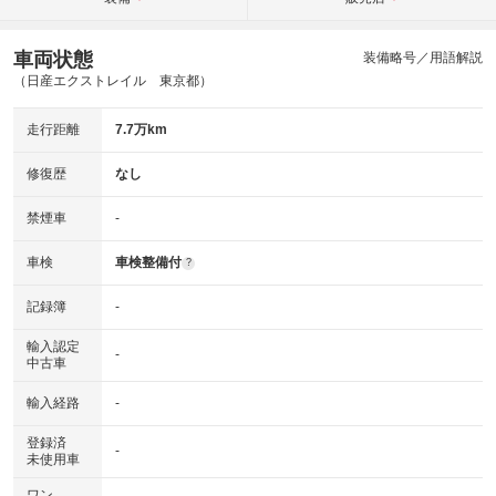
車両状態
装備略号／用語解説
（日産エクストレイル 東京都）
走行距離
7.7万km
修復歴
なし
禁煙車
-
車検
車検整備付
?
記録簿
-
輸入認定
-
中古車
輸入経路
-
登録済
-
未使用車
ワン