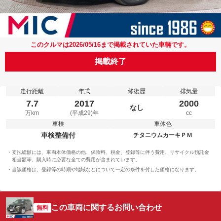
このクルマは2026/05/16まで掲載されていた車輛です。
掲載終了
走行距離
年式
修復歴
排気量
7.7
2017
2000
なし
万km
(平成29)年
cc
車検
車体色
車検整備付
チタニウムカーキＰＭ
支払総額には、車両本体価格の他、保険料、税金、登録等に伴う費用、リサイクル預託金
相当額等、購入時に必要な全ての費用が含まれています。
当該価格は、登録等の時期や地域などについて一定の条件を付した価格になります。
この車両に関するお問い合わせ
無料