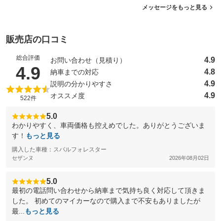
メッセージをもっと見る
販売店の口コミ
総合評価
4.9
お問い合わせ（見積り）
（5点満点中）
4.9
4.8
納車までの対応
4.9
説明の分かりやすさ
4.9
オススメ度
522件
5.0
わかりやすく、車両価格も控えめでした。ありがとうございま
す！
もっと見る
購入した車種：スバルフォレスター
セザンヌ
2026年08月02日
5.0
最初の電話問い合わせから納車まで気持ち良く対応して頂きま
した。 初めてのマイカーなので購入まで不安もありましたが
最...
もっと見る