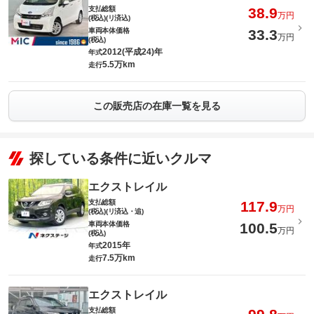
支払総額
38.9
万円
(税込)(リ済込)
車両本体価格
33.3
万円
(税込)
2012(平成24)年
年式
5.5万km
走行
この販売店の在庫一覧を見る
探している条件に近いクルマ
エクストレイル
支払総額
117.9
万円
(税込)(リ済込・追)
車両本体価格
100.5
万円
(税込)
2015年
年式
7.5万km
走行
エクストレイル
支払総額