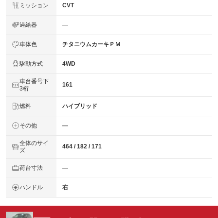
ミッション
CVT
過給器
―
車体色
チタニウムカーキＰＭ
駆動方式
4WD
車台番号下
161
3桁
燃料
ハイブリッド
その他
―
全体のサイ
464 / 182 / 171
ズ
荷台寸法
―
ハンドル
右