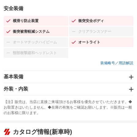
安全装備
横滑り防止装置
衝突安全ボディ
：装備あり
：装備あり
衝突被害軽減システム
クリアランスソナー
：装備あり
：装備なし
オートマチックハイビーム
オートライト
：装備なし
：装備あり
頸部衝撃緩和ヘッドレスト
：装備なし
装備略号／用語解説
基本装備
エアバッグ：運転席/助手席
外装・内装
：装備あり
スライドドア
カーナビ：メモリーナビ他
：装備なし
：装備あり
【注】販売は、当店に直接ご来場頂けるお客様を優先させていただきます。◆
お取置きはいたしません。◆在庫の有無をご確認お願いします。※販売は一般
サンルーフ
ABS
TV：ワンセグ
：装備なし
：装備あり
：装備あり
のお客様に限ります。
エアコン
Wエアコン
オーディオ：CDまたはCDチェンジャー／ミュージックプレイヤー接続
：装備あり
：装備なし
：装備あり
可
リフトアップ
パワーステアリング
カタログ情報(新車時)
：装備なし
：装備あり
ビジュアル
：装備なし