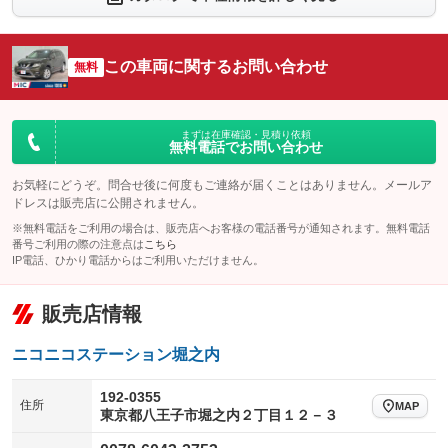
：装備あり
：装備あり
シートエアコン
全周囲カメラ
：装備なし
：装備あり
この車両に関するお問い合わせ
サイドカメラ
無料
ルーフレール
：装備あり
：装備あり
エアサスペンション
ヘッドライトウォッシャー
：装備なし
：装備なし
装備略号／用語解説
まずは在庫確認・見積り依頼
無料電話でお問い合わせ
お気軽にどうぞ。問合せ後に何度もご連絡が届くことはありません。メールア
ドレスは販売店に公開されません。
※無料電話をご利用の場合は、販売店へお客様の電話番号が通知されます。無料電話
番号ご利用の際の注意点は
こちら
IP電話、ひかり電話からはご利用いただけません。
販売店情報
ニコニコステーション堀之内
192-0355
住所
MAP
東京都八王子市堀之内２丁目１２－３