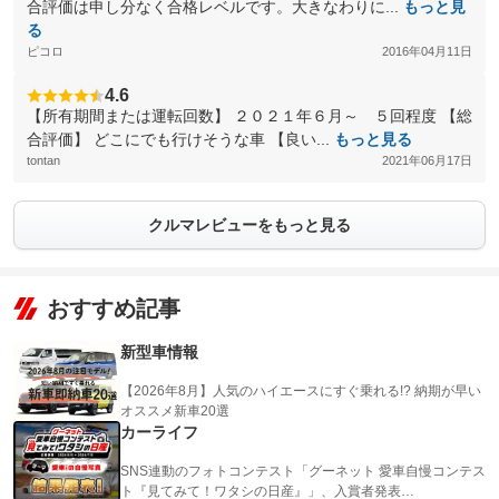
合評価は申し分なく合格レベルです。大きなわりに...
もっと見
る
ピコロ
2016年04月11日
4.6
【所有期間または運転回数】 ２０２１年６月～ ５回程度 【総
合評価】 どこにでも行けそうな車 【良い...
もっと見る
tontan
2021年06月17日
クルマレビューをもっと見る
おすすめ記事
新型車情報
【2026年8月】人気のハイエースにすぐ乗れる!? 納期が早い
オススメ新車20選
カーライフ
SNS連動のフォトコンテスト「グーネット 愛車自慢コンテス
ト『見てみて！ワタシの日産』」、入賞者発表…