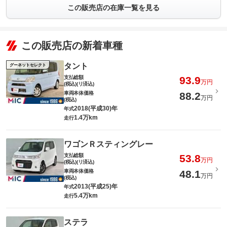
この販売店の在庫一覧を見る
この販売店の新着車種
タント
グーネットセレクト
支払総額
93.9
万円
(税込)(リ済込)
車両本体価格
88.2
万円
(税込)
2018(平成30)年
年式
1.4万km
走行
ワゴンＲスティングレー
支払総額
53.8
万円
(税込)(リ済込)
車両本体価格
48.1
万円
(税込)
2013(平成25)年
年式
5.4万km
走行
ステラ