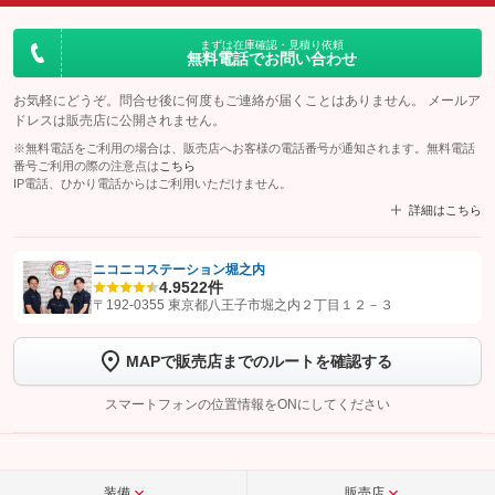
まずは在庫確認・見積り依頼
無料電話でお問い合わせ
お気軽にどうぞ。問合せ後に何度もご連絡が届くことはありません。 メールア
ドレスは販売店に公開されません。
※無料電話をご利用の場合は、販売店へお客様の電話番号が通知されます。無料電話
番号ご利用の際の注意点は
こちら
IP電話、ひかり電話からはご利用いただけません。
詳細はこちら
ニコニコステーション堀之内
4.9
522件
【STEP1】
認証画面でグーネットを友だち追加してから「許可する」ボタンを押
〒192-0355 東京都八王子市堀之内２丁目１２－３
します
MAPで販売店までのルートを確認する
【STEP2】
トーク画面で
ボタンをタップして問い合わせを
完了してください。
スマートフォンの位置情報をONにしてください
こちら
装備
販売店