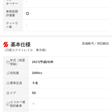
-
オーナー
車両状態
評価書
ディーラ
-
ー車
基本仕様
装備略号／用語解説
（日産エクストレイル 東京都）
年式（初度
2017(平成29)年
登録）
排気量
2000cc
乗車定員
５名
ドア
5D
エコカー減
－
税対象車