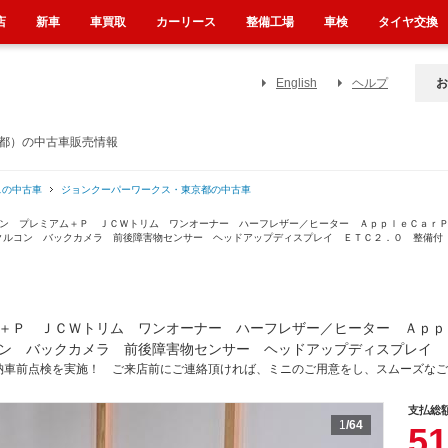
店
新車
車買取
カーリース
整備工場
車検
タイヤ交換
English
ヘルプ
お
京都）の中古車販売情報
スの中古車
ジョンクーパーワークス・東京都の中古車
マン プレミアム＋Ｐ ＪＣＷトリム ワンオーナー ハーフレザー／ヒーター ＡｐｐｌｅＣａｒ
クルコン バックカメラ 前後障害物センサー ヘッドアップディスプレイ ＥＴＣ２．０ 整備付
＋Ｐ ＪＣＷトリム ワンオーナー ハーフレザー／ヒーター Ａｐｐ
ン バックカメラ 前後障害物センサー ヘッドアップディスプレイ 
納車前点検を実施！ ご来店前にご連絡頂ければ、ミニのご用意をし、スムーズなご
支払総
1
/64
51