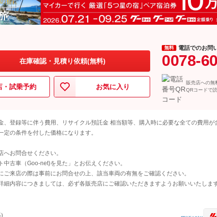
電話でのお問
無料
0078-6
在庫確認・見積り依頼(無料)
販売店への無
店・試乗予約
お気に入り
QRコードで
金、登録等に伴う費用、リサイクル預託金 相当額等、購入時に必要な全ての費用が
一定の条件を付した価格になります。
店へお問合せください。
古車（Goo-net)を見た」とお伝えください。
にご来店の際は事前にお問合せの上、該当車両の有無をご確認ください。
詳細内容につきましては、必ず各販売店にご確認いただきますようお願いいたしま
都）