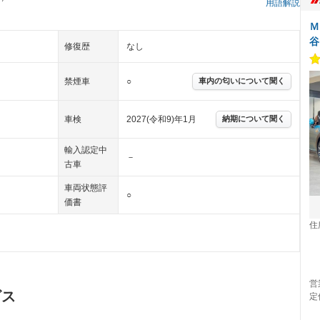
用語解説
Ｍ
谷
修復歴
なし
禁煙車
○
車内の匂いについて聞く
車検
2027(令和9)年1月
納期について聞く
輸入認定中
－
古車
車両状態評
○
価書
住
営
ビス
定