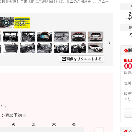
点検を実施！ ご来店前にご連絡頂ければ、ミニのご用意をし、スムー
2
(令
画像をリクエストする
無料
00
販売
住所
販売
エリ
さい。
イン商談予約
火
水
木
金