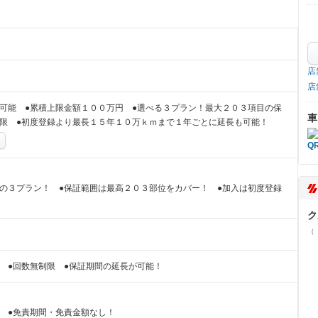
店
店
可能 ●累積上限金額１００万円 ●選べる３プラン！最大２０３項目の保
車
制限 ●初度登録より最長１５年１０万ｋｍまで１年ごとに延長も可能！
の３プラン！ ●保証範囲は最高２０３部位をカバー！ ●加入は初度登録
ク
（
 ●回数無制限 ●保証期間の延長が可能！
 ●免責期間・免責金額なし！