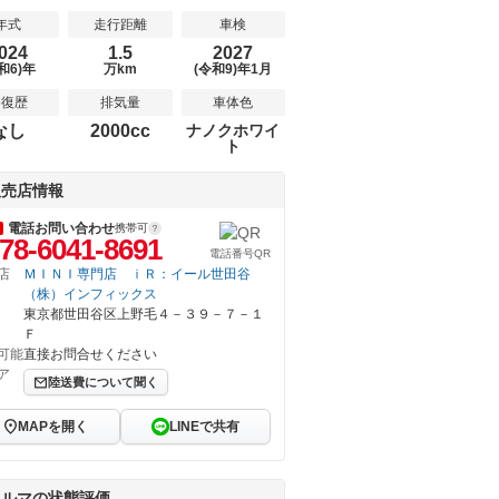
年式
走行距離
車検
024
1.5
2027
和6)年
万km
(令和9)年1月
修復歴
排気量
車体色
なし
2000cc
ナノクホワイ
ト
販売店情報
電話お問い合わせ
携帯可
78-6041-8691
電話番号QR
店
ＭＩＮＩ専門店 ｉＲ：イール世田谷
（株）インフィックス
東京都世田谷区上野毛４－３９－７－１
Ｆ
可能
直接お問合せください
ア
陸送費について聞く
MAPを開く
LINEで共有
クルマの状態評価