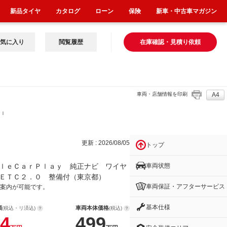
新品タイヤ
カタログ
ローン
保険
新車・中古車マガジン
気に入り
閲覧履歴
在庫確認・見積り依頼
車両・店舗情報を印刷
A4
Ｐｌ
更新 : 2026/08/05
トップ
車両状態
ｌｅＣａｒＰｌａｙ 純正ナビ ワイヤ
ＥＴＣ２．０ 整備付（東京都）
車両保証・アフターサービス
案内が可能です。
基本仕様
額
車両本体価格
(税込・リ済込)
(税込)
4
499