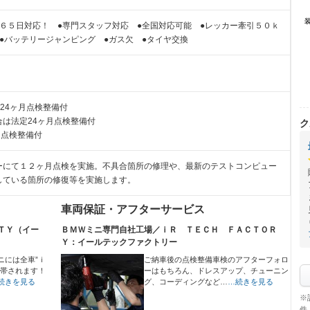
６５日対応！ ●専門スタッフ対応 ●全国対応可能 ●レッカー牽引５０ｋ
●バッテリージャンピング ●ガス欠 ●タイヤ交換
24ヶ月点検整備付
は法定24ヶ月点検整備付
ク
月点検整備付
ーにて１２ヶ月点検を実施。不具合箇所の修理や、最新のテストコンピュー
している箇所の修復等を実施します。
車両保証・アフターサービス
ＴＹ（イー
ＢＭＷミニ専門自社工場／ｉＲ ＴＥＣＨ ＦＡＣＴＯＲ
Ｙ：イールテックファクトリー
ニには全車”ｉ
ご納車後の点検整備車検のアフターフォロ
付帯されます！
ーはもちろん、ドレスアップ、チューニン
続きを見る
グ、コーディングなど…
…続きを見る
※
件