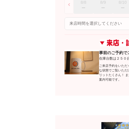
8/8
8/9
8/10
事前のご予約で
在庫台数は２５０
ご来店予約をいただ
な状態でご覧いただ
リットたくさん！ 
案内可能です。