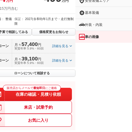
安全装備エリア
万円
万円
 15万円含む
基本装備
備：
整備
保証：
2027(令和9)年1月まで・走行無制
限
外装・内装
予算で相談してみる
価格変更をお知らせ
車の画像
57,400
月々
円
ローン
詳細を見る
実質年率 5.9%・60回
39,100
月々
円
ローン
詳細を見る
実質年率 5.9%・60回
ローンについて相談する
販売店からメールで
最短即日
にご連絡
在庫の確認・見積り依頼
来店・試乗予約
お気に入り