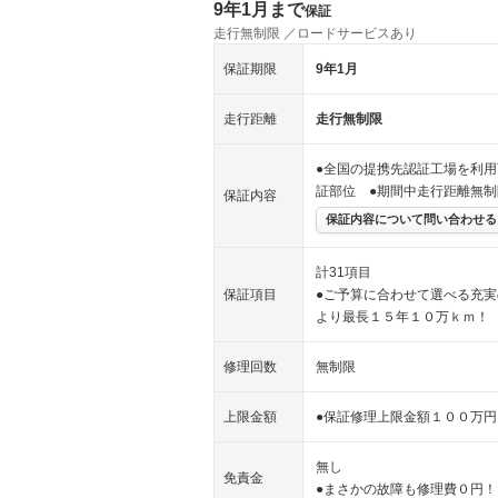
9年1月まで
保証
走行無制限 ／ロードサービスあり
保証期限
9年1月
走行距離
走行無制限
●全国の提携先認証工場を利用
証部位 ●期間中走行距離無
保証内容
保証内容について問い合わせる
計31項目
保証項目
●ご予算に合わせて選べる充実
より最長１５年１０万ｋｍ！
修理回数
無制限
上限金額
●保証修理上限金額１００万円
無し
免責金
●まさかの故障も修理費０円！