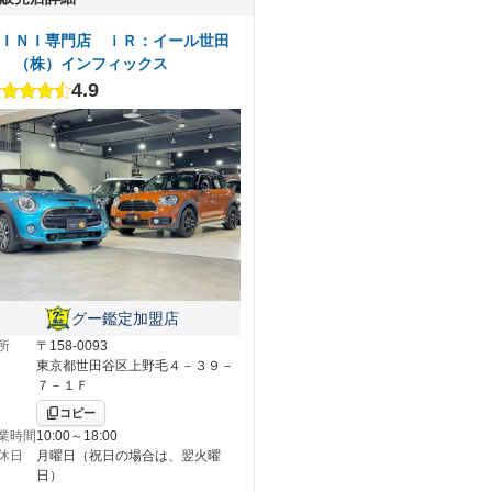
ＩＮＩ専門店 ｉＲ：イール世田
 （株）インフィックス
4.9
グー鑑定加盟店
所
〒158-0093
東京都世田谷区上野毛４－３９－
７－１Ｆ
コピー
業時間
10:00～18:00
休日
月曜日（祝日の場合は、翌火曜
日）