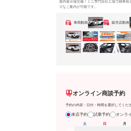
屋内展示場完備！ミニ専門自社工場で納車前
ズなご案内が可能です。
車両動画
販売店動画
オンライン商談予約
予約の内容・日付・時間を選択してくだ
来店予約
試乗予約
オンラ
土
日
月