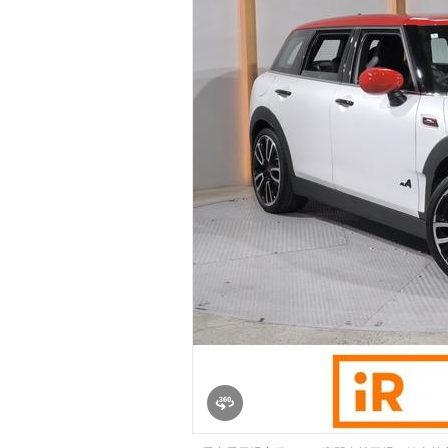
マガジン
車カタログ
自動車ローン
保険
レビュー
価格相場
教習所
用語集