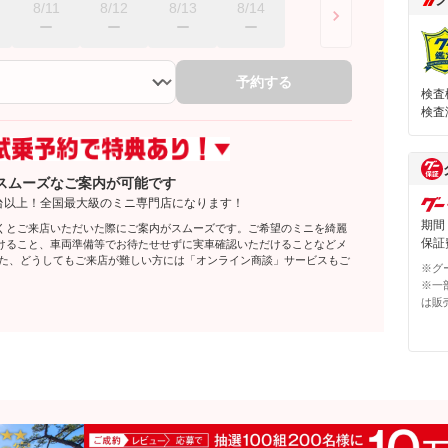
8/11
8/12
8/13
8/14
予約する
検査
検査
スムーズなご案内が可能です
台以上！全国最大級のミニ専門店になります！
期間
くとご来店いただいた際にご案内がスムーズです。ご希望のミニを綺麗
保証費
けること、車両準備等でお待たせせずに実車確認いただけることなどメ
また、どうしてもご来店が難しい方には「オンライン商談」サービスもご
※グ
※一
は販