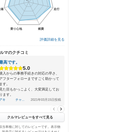
装備
装備
走行
走行
乗り心地
乗り心地
燃費
燃費
評価詳細を見る
ルマのクチコミ
最高です。
5.0
購入からの事務手続きの対応の早さ、
アフターフォローまですごく助かって
ます。
見た目もかっこよく、大変満足してお
ります。
アキ チャ...
2021年03月15日投稿
クルマレビューをすべて見る
該当車種に対してのレビューです。表示物
、販売店に対するレビューではありません。