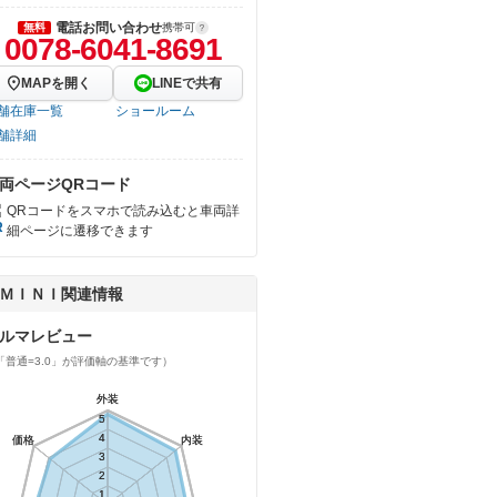
電話お問い合わせ
無料
携帯可
0078-6041-8691
MAPを開く
LINEで共有
舗在庫一覧
ショールーム
舗詳細
両ページQRコード
QRコードをスマホで読み込むと車両詳
細ページに遷移できます
ＭＩＮＩ関連情報
ルマレビュー
「普通=3.0」が評価軸の基準です）
外装
外装
5
5
4
4
価格
価格
内装
内装
3
3
2
2
1
1