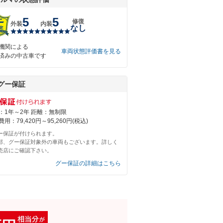
5
5
修復
外装
内装
なし
機関による
車両状態評価書を見る
済みの中古車です
グー保証
：1年～2年 距離：無制限
用：79,420円～95,260円(税込)
ー保証が付けられます。
部、グー保証対象外の車両もございます。詳しく
売店にご確認下さい。
グー保証の詳細はこちら