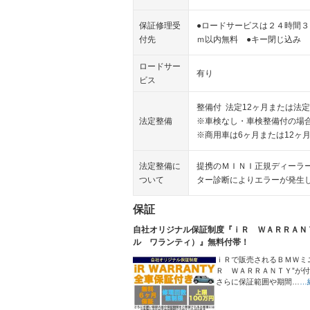
保証修理受
●ロードサービスは２４時間３
付先
ｍ以内無料 ●キー閉じ込み 
ロードサー
有り
ビス
整備付 法定12ヶ月または法定
法定整備
※車検なし・車検整備付の場合
※商用車は6ヶ月または12ヶ
法定整備に
提携のＭＩＮＩ正規ディーラ
ついて
ター診断によりエラーが発生
保証
自社オリジナル保証制度『ｉＲ ＷＡＲＲＡＮ
ル ワランティ）』無料付帯！
ｉＲで販売されるＢＭＷミ
Ｒ ＷＡＲＲＡＮＴＹ”が
さらに保証範囲や期間…
…