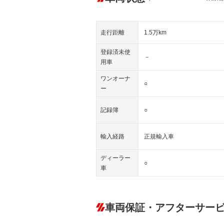
走行距離
1.5万km
登録済未使
－
用車
ワンオーナ
○
ー
記録簿
○
輸入経路
正規輸入車
ディーラー
○
車
車両保証・アフターサー