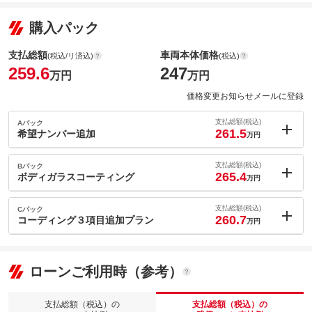
購入パック
支払総額
車両本体価格
(税込/リ済込)
(税込)
259.6
247
万円
万円
価格変更お知らせメールに登録
支払総額(税込)
Aパック
261.5
希望ナンバー追加
万円
内：オプシ
1.9
ョン価格
支払総額(税込)
Bパック
万円
265.4
(税込)
ボディガラスコーティング
万円
車両本体価
247
万円
内：オプシ
格
5.8
ョン価格
支払総額(税込)
Cパック
万円
260.7
(税込)
コーディング３項目追加プラン
万円
車両本体価
247
万円
内：オプシ
格
1.1
ョン価格
万円
(税込)
ローンご利用時（参考）
パック内容
車両本体価
247
万円
希望ナンバーを取得するパックです。お好きな数字・思い出の数
格
字をお客様の愛車にも！※一部取得出来ないナンバーもございま
支払総額（税込）の
支払総額（税込）の
パック内容
す。※人気の数字等は、抽選になることがございます。ご了承く