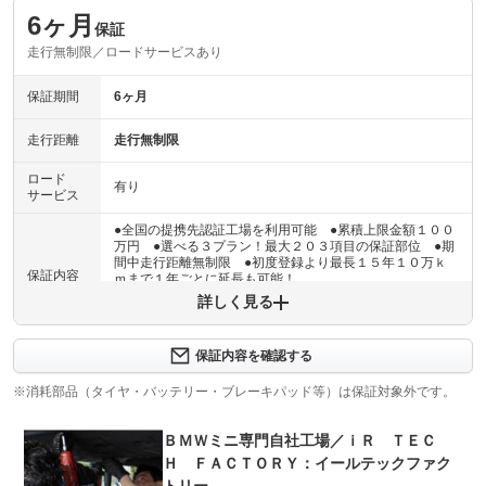
6ヶ月
保証
走行無制限／ロードサービスあり
保証期間
6ヶ月
走行距離
走行無制限
ロード
有り
サービス
●全国の提携先認証工場を利用可能 ●累積上限金額１００
万円 ●選べる３プラン！最大２０３項目の保証部位 ●期
間中走行距離無制限 ●初度登録より最長１５年１０万ｋ
保証内容
ｍまで１年ごとに延長も可能！
詳しく見る
保証内容について問い合わせる
計31項目
保証内容を確認する
●ご予算に合わせて選べる充実の３プラン！ ●保証範囲は
保証項目
最高２０３部位をカバー！ ●加入は初度登録より最長１
※消耗部品（タイヤ・バッテリー・ブレーキパッド等）は保証対象外です。
５年１０万ｋｍ！
ＢＭＷミニ専門自社工場／ｉＲ ＴＥＣ
修理回数
無制限
Ｈ ＦＡＣＴＯＲＹ：イールテックファク
●保証修理上限金額１００万円 ●回数無制限 ●保証期間