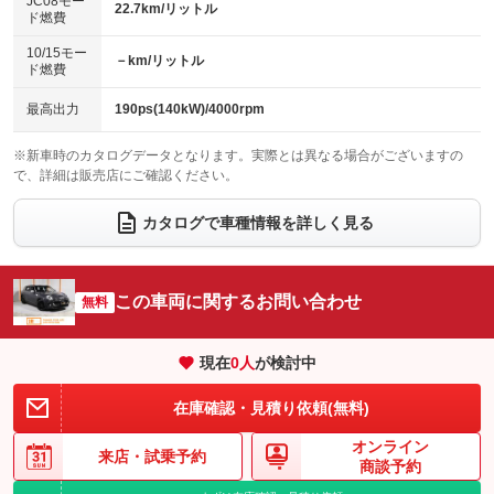
JC08モー
22.7km/リットル
ド燃費
電動格納ミラー
パワーシート
3列シート
：装備あり
：装備なし
：装備なし
10/15モー
装備略号／用語解説
－km/リットル
ベンチシート
フルフラットシート
ド燃費
：装備なし
：装備なし
チップアップシート
オットマン
：装備なし
：装備なし
最高出力
190ps(140kW)/4000rpm
電動格納サードシート
シートヒーター
：装備なし
：装備なし
※新車時のカタログデータとなります。実際とは異なる場合がございますの
で、詳細は販売店にご確認ください。
ウォークスルー
後席モニター
：装備なし
：装備なし
電動リアゲート
フロントカメラ
カタログで車種情報を詳しく見る
：装備なし
：装備なし
シートエアコン
全周囲カメラ
：装備なし
：装備なし
サイドカメラ
ルーフレール
この車両に関するお問い合わせ
：装備なし
無料
：装備なし
エアサスペンション
ヘッドライトウォッシャー
：装備なし
：装備なし
現在
0
人
が検討中
装備略号／用語解説
在庫確認・見積り依頼(無料)
オンライン
来店・
試乗予約
商談予約