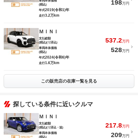
車両本体価格
198
万円
(税込)
2019(令和1)年
年式
3.2万km
走行
ＭＩＮＩ
支払総額
537.2
万円
(税込)(リ済込)
車両本体価格
528
万円
(税込)
2024(令和6)年
年式
1.6万km
走行
この販売店の在庫一覧を見る
探している条件に近いクルマ
ＭＩＮＩ
支払総額
217.8
万円
(税込)(リ済込・追)
車両本体価格
209
万円
(税込)