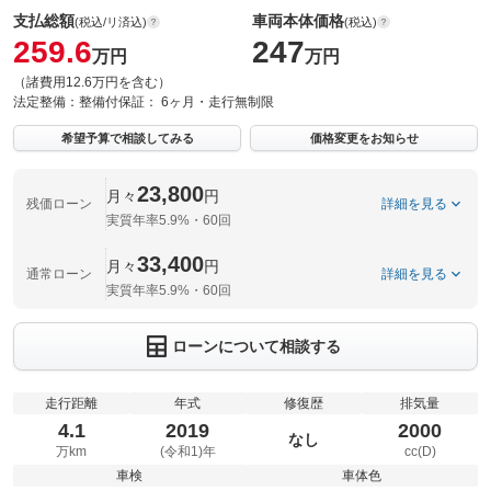
支払総額
車両本体価格
(税込/リ済込)
(税込)
259.6
247
万円
万円
（諸費用12.6万円を含む）
法定整備：
整備付
保証：
6ヶ月・走行無制限
希望予算で相談してみる
価格変更をお知らせ
23,800
月々
円
残価ローン
詳細を見る
実質年率5.9%・60回
33,400
月々
円
通常ローン
詳細を見る
実質年率5.9%・60回
ローンについて相談する
走行距離
年式
修復歴
排気量
4.1
2019
2000
なし
万km
(令和1)年
cc(D)
車検
車体色