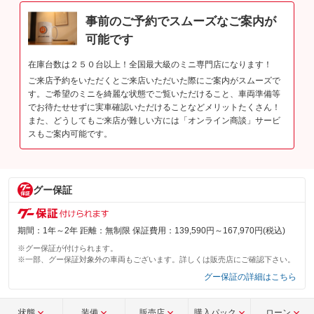
事前のご予約でスムーズなご案内が
可能です
在庫台数は２５０台以上！全国最大級のミニ専門店になります！
ご来店予約をいただくとご来店いただいた際にご案内がスムーズで
す。ご希望のミニを綺麗な状態でご覧いただけること、車両準備等
でお待たせせずに実車確認いただけることなどメリットたくさん！
また、どうしてもご来店が難しい方には「オンライン商談」サービ
スもご案内可能です。
グー保証
期間：1年～2年 距離：無制限 保証費用：139,590円～167,970円(税込)
※グー保証が付けられます。
※一部、グー保証対象外の車両もございます。詳しくは販売店にご確認下さい。
グー保証の詳細はこちら
状態
装備
販売店
購入パック
ローン