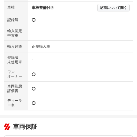
車検
車検整備付
納期について聞く
?
記録簿
輸入認定
-
中古車
輸入経路
正規輸入車
登録済
-
未使用車
ワン
オーナー
車両状態
評価書
ディーラ
ー車
車両保証