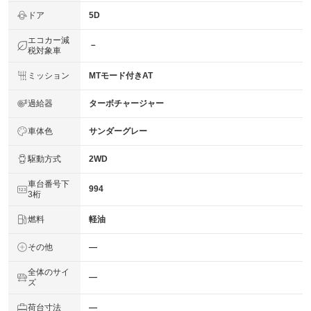
ドア
5D
エコカー減
－
税対象車
ミッション
MTモード付きAT
過給器
ターボチャージャー
車体色
サンダーグレー
駆動方式
2WD
車台番号下
994
3桁
燃料
軽油
その他
―
全体のサイ
―
ズ
荷台寸法
―