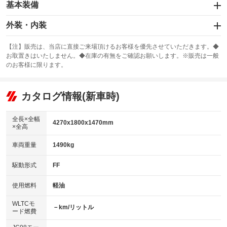
基本装備
エアバッグ：運転席/助手席/サイド
外装・内装
：装備あり
スライドドア
カーナビ：HDDナビ
：装備なし
：装備あり
【注】販売は、当店に直接ご来場頂けるお客様を優先させていただきます。◆
お取置きはいたしません。◆在庫の有無をご確認お願いします。※販売は一般
サンルーフ
ABS
TV
：装備なし
：装備あり
：装備なし
のお客様に限ります。
エアコン
Wエアコン
オーディオ：ミュージックプレイヤー接続可／ミュージックサーバー
：装備あり
：装備なし
：装備あり
リフトアップ
パワーステアリング
カタログ情報(新車時)
ビジュアル
：装備なし
：装備あり
：装備なし
ダウンヒルアシストコントロール
アルミホイール：17インチ
：装備なし
：装備あり
全長×全幅
4270x1800x1470mm
×全高
パワーウィンドウ
盗難防止システム
革シート
ハーフレザーシート
：装備あり
：装備あり
：装備なし
：装備なし
車両重量
1490kg
アイドリングストップ
ドライブレコーダー
キーレス
LEDヘッドランプ
：装備あり
：装備なし
：装備あり
：装備あり
USB入力端子
Bluetooth接続
駆動形式
FF
HID(キセノンライト)
ポータブルナビ
：装備あり
：装備あり
：装備なし
：装備なし
100V電源
クリーンディーゼル
バックカメラ
ETC2.0
使用燃料
軽油
：装備なし
：装備あり
：装備あり
：装備あり
センターデフロック
エアロ
スマートキー
：装備なし
WLTCモ
：装備なし
：装備あり
－km/リットル
ード燃費
レンタカーアップ
展示・試乗車
ローダウン
ランフラットタイヤ
：装備なし
：装備なし
：装備なし
：装備なし