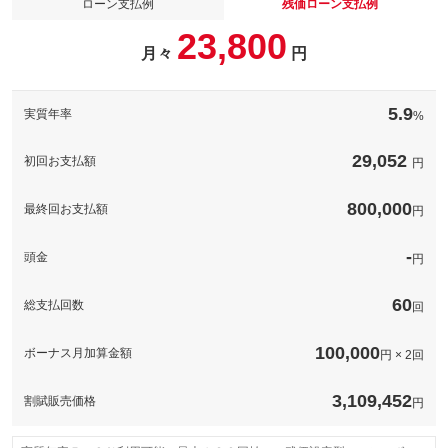
ローン支払例
残価ローン支払例
ださい。
塗装保護と撥水効果のあるコーティングを施します。プランは３
23,800
パターンご用意をしておりますので、お気軽にお問合せくださ
備考
－
月々
円
い。
パック内容
ミニの代表的なカスタムである「コーディング」（ｃｏｄｉｎ
備考
－
このパックの見積もり依頼（無料）
ｇ）。純正では制限のかかっている機能を開放したり、日本仕様
5.9
実質年率
%
のＭＩＮＩには無い機能を追加するコンピューターカスタムで
す。１項目から選択が可能です！
このパックの見積もり依頼（無料）
29,052
初回お支払額
円
備考
－
800,000
最終回お支払額
円
このパックの見積もり依頼（無料）
-
頭金
円
60
総支払回数
回
100,000
ボーナス月加算金額
円 × 2回
3,109,452
割賦販売価格
円