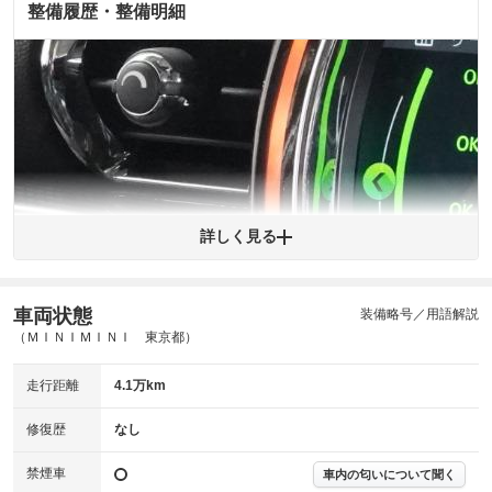
内装
気になる汚れ等が、部分的にあります。
整備履歴・整備明細
(内装状態)
主要機関に不具合はありません。
機関
詳細は鑑定書をご確認ください。
修復歴
※グー鑑定は保証サービスではございません。購入時は必ず現車をご確認
下さい。
※実際にお渡しするコンディションチェックシートにつきましては、形式
および表示項目が異なる場合がございます。
※グー鑑定の評価はあくまでも記載している鑑定日の鑑定結果となりま
詳しく見る
す。車両情報等の詳細は各販売店へお問い合わせ下さい。
車両状態
装備略号／用語解説
拡大
1
/
2
（ＭＩＮＩＭＩＮＩ 東京都）
走行距離
4.1万km
修復歴
なし
車載コンピューター内に、正規ディーラーでの整備履歴が記録されていま
す。
禁煙車
車内の匂いについて聞く
※購入時は必ず現車をご確認下さい。