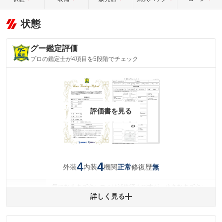
状態
グー鑑定評価
プロの鑑定士が4項目を5段階でチェック
評価書を見る
4
4
外装
内装
機関
修復歴
正常
無
気になるキズやヘコミは補修済みですが、小さなキズやヘ
外装
コミが残っています。
詳しく見る
(車両外装)
キズ・へこみについて問い合わせる