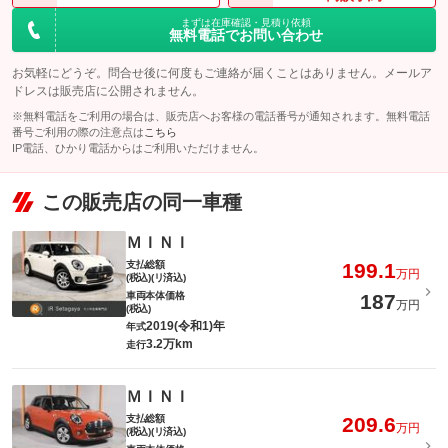
まずは在庫確認・見積り依頼
無料電話でお問い合わせ
お気軽にどうぞ。問合せ後に何度もご連絡が届くことはありません。メールア
ドレスは販売店に公開されません。
※無料電話をご利用の場合は、販売店へお客様の電話番号が通知されます。無料電話
番号ご利用の際の注意点は
こちら
IP電話、ひかり電話からはご利用いただけません。
この販売店の同一車種
ＭＩＮＩ
支払総額
199.1
万円
(税込)(リ済込)
車両本体価格
187
万円
(税込)
2019(令和1)年
年式
3.2万km
走行
ＭＩＮＩ
支払総額
209.6
万円
(税込)(リ済込)