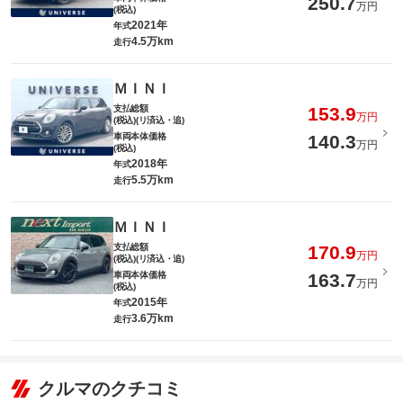
250.7
万円
(税込)
2021年
年式
4.5万km
走行
ＭＩＮＩ
支払総額
153.9
万円
(税込)(リ済込・追)
車両本体価格
140.3
万円
(税込)
2018年
年式
5.5万km
走行
ＭＩＮＩ
支払総額
170.9
万円
(税込)(リ済込・追)
車両本体価格
163.7
万円
(税込)
2015年
年式
3.6万km
走行
クルマのクチコミ