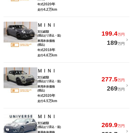
2020年
年式
4.2万km
走行
ＭＩＮＩ
支払総額
199.4
万円
(税込)(リ済込・追)
車両本体価格
189
万円
(税込)
2018年
年式
4.6万km
走行
ＭＩＮＩ
支払総額
277.5
万円
(税込)(リ済込・追)
車両本体価格
269
万円
(税込)
2020年
年式
4.5万km
走行
ＭＩＮＩ
支払総額
269.9
万円
(税込)(リ済込・追)
車両本体価格