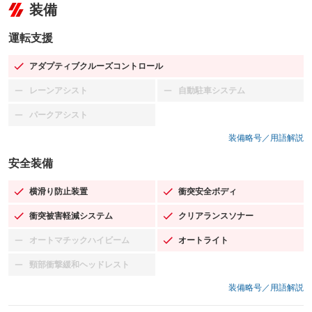
装備
運転支援
アダプティブクルーズコントロール
：装備あり
レーンアシスト
自動駐車システム
：装備なし
：装備なし
パークアシスト
：装備なし
装備略号／用語解説
安全装備
横滑り防止装置
衝突安全ボディ
：装備あり
：装備あり
衝突被害軽減システム
クリアランスソナー
：装備あり
：装備あり
オートマチックハイビーム
オートライト
：装備なし
：装備あり
頸部衝撃緩和ヘッドレスト
：装備なし
装備略号／用語解説