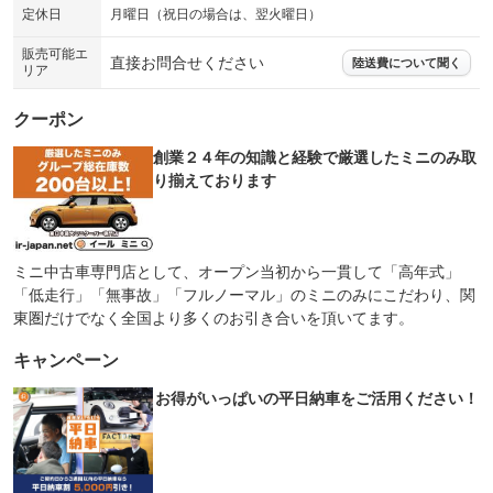
定休日
月曜日（祝日の場合は、翌火曜日）
販売可能エ
直接お問合せください
陸送費について聞く
リア
クーポン
創業２４年の知識と経験で厳選したミニのみ取
り揃えております
ミニ中古車専門店として、オープン当初から一貫して「高年式」
「低走行」「無事故」「フルノーマル」のミニのみにこだわり、関
東圏だけでなく全国より多くのお引き合いを頂いてます。
キャンペーン
お得がいっぱいの平日納車をご活用ください！