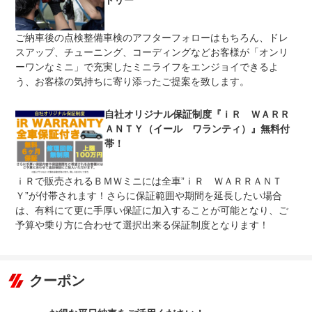
トリー
上限金額
の延長が可能！
無し
ご納車後の点検整備車検のアフターフォローはもちろん、ドレ
免責金
●まさかの故障も修理費０円！ ●免責期間・免責金額な
スアップ、チューニング、コーディングなどお客様が「オンリ
し！
ーワンなミニ」で充実したミニライフをエンジョイできるよ
●ロードサービスは２４時間３６５日対応！ ●専門スタッ
う、お客様の気持ちに寄り添ったご提案を致します。
保証修理
フ対応 ●全国対応可能 ●レッカー牽引５０ｋｍ以内無
受付先
料 ●キー閉じ込み ●バッテリージャンピング ●ガス
欠 ●タイヤ交換
自社オリジナル保証制度『ｉＲ ＷＡＲＲ
整備付 法定12ヶ月または法定24ヶ月点検整備付
ＡＮＴＹ（イール ワランティ）』無料付
法定整備
※車検なし・車検整備付の場合は法定24ヶ月点検整備付
帯！
※商用車は6ヶ月または12ヶ月点検整備付
提携のＭＩＮＩ正規ディーラーにて１２ヶ月点検を実施。
法定整備
ｉＲで販売されるＢＭＷミニには全車”ｉＲ ＷＡＲＲＡＮＴ
不具合箇所の修理や、最新のテストコンピューター診断に
について
よりエラーが発生している箇所の修復等を実施します。
Ｙ”が付帯されます！さらに保証範囲や期間を延長したい場合
は、有料にて更に手厚い保証に加入することが可能となり、ご
予算や乗り方に合わせて選択出来る保証制度となります！
クーポン