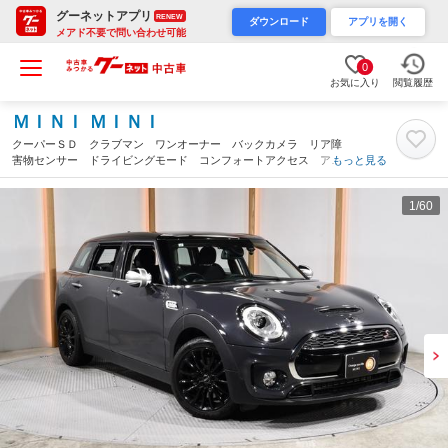
グーネットアプリ
RENEW
ダウンロード
アプリを開く
メアド不要で問い合わせ可能
0
お気に入り
閲覧履歴
ＭＩＮＩ ＭＩＮＩ
クーパーＳＤ クラブマン ワンオーナー バックカメラ リア障
害物センサー ドライビングモード コンフォートアクセス アク
もっと見る
ティブクルコン スルーローディングシステム 衝突被害軽減ブレ
ーキ 純正ナビ ＥＴＣ２．０ 整備付（東京都）
1
/60