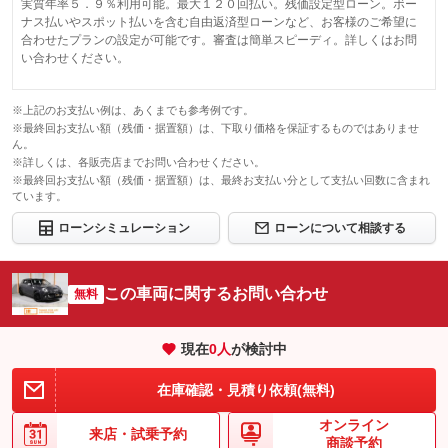
実質年率５．９％利用可能。最大１２０回払い。残価設定型ローン。ボー
ナス払いやスポット払いを含む自由返済型ローンなど、お客様のご希望に
合わせたプランの設定が可能です。審査は簡単スピーディ。詳しくはお問
い合わせください。
※上記のお支払い例は、あくまでも参考例です。
※最終回お支払い額（残価・据置額）は、下取り価格を保証するものではありませ
ん。
※詳しくは、各販売店までお問い合わせください。
※最終回お支払い額（残価・据置額）は、最終お支払い分として支払い回数に含まれ
ています。
ローンシミュレーション
ローンについて相談する
この車両に関するお問い合わせ
無料
現在
0
人
が検討中
在庫確認・見積り依頼(無料)
オンライン
来店・
試乗予約
商談予約