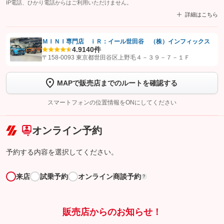
IP電話、ひかり電話からはご利用いただけません。
詳細はこちら
ＭＩＮＩ専門店 ｉＲ：イール世田谷 （株）インフィックス
4.9
140件
【STEP1】
認証画面でグーネットを友だち追加してから「許可する」ボタンを押
〒158-0093 東京都世田谷区上野毛４－３９－７－１Ｆ
します
MAPで販売店までのルートを確認する
【STEP2】
トーク画面で
ボタンをタップして問い合わせを
完了してください。
スマートフォンの位置情報をONにしてください
こちら
オンライン予約
予約する内容を選択してください。
来店
試乗予約
オンライン商談予約
?
販売店からのお知らせ！