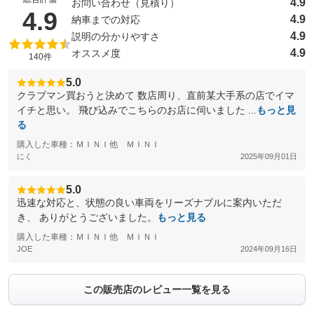
4.9
お問い合わせ（見積り）
（5点満点中）
4.9
4.9
納車までの対応
4.9
説明の分かりやすさ
4.9
オススメ度
140件
5.0
クラブマン買おうと決めて 数店周り、直前某大手系の店でイマ
イチと思い。 飛び込みでこちらのお店に伺いました ...
もっと見
る
購入した車種：ＭＩＮＩ他 ＭＩＮＩ
にく
2025年09月01日
5.0
迅速な対応と、状態の良い車両をリーズナブルに案内いただ
き、 ありがとうございました。
もっと見る
購入した車種：ＭＩＮＩ他 ＭＩＮＩ
JOE
2024年09月16日
この販売店のレビュー一覧を見る