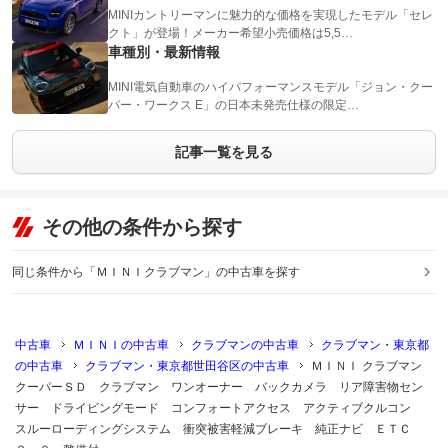
MINIカントリーマンに魅力的な価格を実現したモデル「セレ
クト」が登場！メーカー希望小売価格は5,5…
車種別・最新情報
MINI電気自動車のハイパフォーマンスモデル「ジョン・クー
パー・ワークス E」の日本未発売仕様の限定…
記事一覧を見る
その他の条件から探す
同じ条件から「ＭＩＮＩクラブマン」の中古車を探す
中古車
ＭＩＮＩの中古車
クラブマンの中古車
クラブマン・東京都
の中古車
クラブマン・東京都世田谷区の中古車
ＭＩＮＩ クラブマン
クーパーＳＤ クラブマン ワンオーナー バックカメラ リア障害物セン
サー ドライビングモード コンフォートアクセス アクティブクルコン
スルーローディングシステム 衝突被害軽減ブレーキ 純正ナビ ＥＴＣ