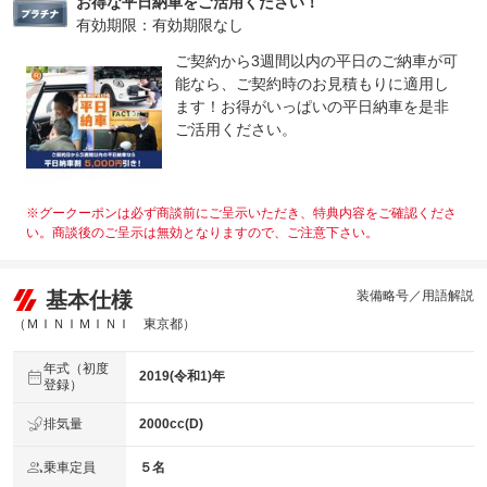
お得な平日納車をご活用ください！
有効期限：有効期限なし
ご契約から3週間以内の平日のご納車が可
能なら、ご契約時のお見積もりに適用し
ます！お得がいっぱいの平日納車を是非
ご活用ください。
※グークーポンは必ず商談前にご呈示いただき、特典内容をご確認くださ
い。商談後のご呈示は無効となりますので、ご注意下さい。
基本仕様
装備略号／用語解説
（ＭＩＮＩＭＩＮＩ 東京都）
年式（初度
2019(令和1)年
登録）
排気量
2000cc(D)
乗車定員
５名