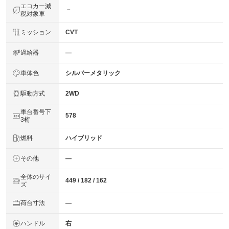
エコカー減
－
税対象車
ミッション
CVT
過給器
―
車体色
シルバーメタリック
駆動方式
2WD
車台番号下
578
3桁
燃料
ハイブリッド
その他
―
全体のサイ
449 / 182 / 162
ズ
荷台寸法
―
ハンドル
右