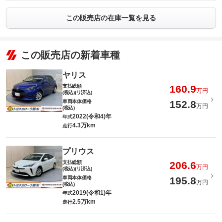
この販売店の在庫一覧を見る
この販売店の新着車種
ヤリス
支払総額
160.9
万円
(税込)(リ済込)
車両本体価格
152.8
万円
(税込)
2022(令和4)年
年式
4.3万km
走行
プリウス
支払総額
206.6
万円
(税込)(リ済込)
車両本体価格
195.8
万円
(税込)
2019(令和1)年
年式
2.5万km
走行