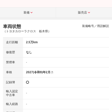
装備
販売店
車両状態
装備略号／用語解説
（トヨタカローラクロス 栃木県）
走行距離
2.5万km
修復歴
なし
禁煙車
-
車検
2027(令和9)年2月
?
記録簿
輸入認定
-
中古車
輸入経路
-