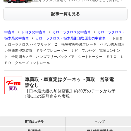
新型キックスの登場でコンパクトSUV選びはどう変わる？
記事一覧を見る
中古車
トヨタの中古車
カローラクロスの中古車
カローラクロス・
栃木県の中古車
カローラクロス・栃木県那須塩原市の中古車
トヨタ
カローラクロス ハイブリッド Ｚ 衝突被害軽減ブレーキ ペダル踏み間違
い急発進抑制装置 ドライブレコーダー ナビ フルセグ 電源コンセン
ト 全周囲カメラ ハンズフリーバックドア シートヒーター ＥＴＣ Ｌ
ＥＤ クルーズコントロール
車買取・車査定はグーネット買取 営業電
話なし
【日本最大級の加盟店数】約30万のデータから予
想以上の高額査定を実現！
質問はコチラ
ヘルプ