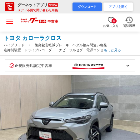
グーネットアプリ
RENEW
ダウンロード
アプリを開く
メアド不要で問い合わせ可能
0
お気に入り
閲覧履歴
トヨタ カローラクロス
ハイブリッド Ｚ 衝突被害軽減ブレーキ ペダル踏み間違い急発
進抑制装置 ドライブレコーダー ナビ フルセグ 電源コンセン
もっと見る
ト 全周囲カメラ ハンズフリーバックドア シートヒーター Ｅ
ＴＣ ＬＥＤ クルーズコントロール（栃木県）
正規販売店認定中古車