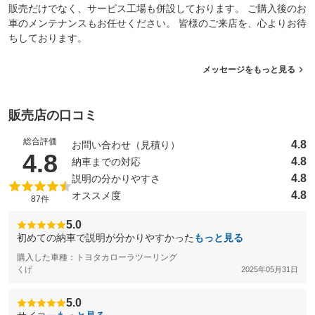
販売だけでなく、サービス工場も併設しております。 ご購入後のお
車のメンテナンスもお任せください。 皆様のご来店を、心よりお待
ちしております。
メッセージをもっと見る
販売店の口コミ
総合評価
4.8
お問い合わせ（見積り）
（5点満点中）
4.8
4.8
納車までの対応
4.8
説明の分かりやすさ
4.8
オススメ度
87件
5.0
初めての納車で説明が分かりやすかった
もっと見る
購入した車種：トヨタカローラツーリング
くげ
2025年05月31日
5.0