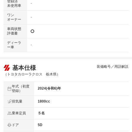
登録済
-
未使用車
ワン
-
オーナー
車両状態
評価書
ディーラ
-
ー車
基本仕様
装備略号／用語解説
（トヨタカローラクロス 栃木県）
年式（初度
2024(令和6)年
登録）
排気量
1800cc
乗車定員
５名
ドア
5D