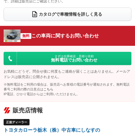
で、詳細は販売店にご確認ください。
ウォークスルー
後席モニター
：装備なし
：装備なし
電動リアゲート
フロントカメラ
カタログで車種情報を詳しく見る
：装備あり
：装備なし
シートエアコン
全周囲カメラ
：装備なし
：装備なし
サイドカメラ
ルーフレール
この車両に関するお問い合わせ
：装備なし
無料
：装備なし
エアサスペンション
ヘッドライトウォッシャー
：装備なし
：装備なし
装備略号／用語解説
まずは在庫確認・見積り依頼
無料電話でお問い合わせ
お気軽にどうぞ。問合せ後に何度もご連絡が届くことはありません。メールア
ドレスは販売店に公開されません。
※無料電話をご利用の場合は、販売店へお客様の電話番号が通知されます。無料電話
番号ご利用の際の注意点は
こちら
IP電話、ひかり電話からはご利用いただけません。
販売店情報
正規ディーラー
トヨタカローラ栃木（株）中古車にしなすの