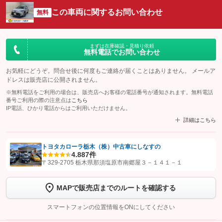
この車両に関するお問い合わせ
無料
まずは在庫確認・見積り依頼
無料電話でお問い合わせ
お気軽にどうぞ。問合せ後に何度もご連絡が届くことはありません。 メールア
ドレスは販売店に公開されません。
※無料電話をご利用の場合は、販売店へお客様の電話番号が通知されます。無料電話
番号ご利用の際の注意点は
こちら
IP電話、ひかり電話からはご利用いただけません。
詳細はこちら
トヨタカローラ栃木（株）中古車にしなすの
4.8
87件
【STEP1】
認証画面でグーネットを友だち追加してから「許可する」ボタンを押
〒329-2705 栃木県那須塩原市南郷屋３－１４１－１
します
MAPで販売店までのルートを確認する
【STEP2】
トーク画面で
ボタンをタップして問い合わせを
完了してください。
スマートフォンの位置情報をONにしてください
こちら