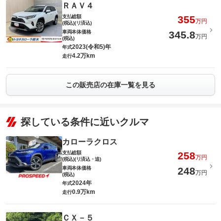
ＲＡＶ４
支払総額
355
万円
(税込)(リ済込)
車両本体価格
345.8
万円
(税込)
2023(令和5)年
年式
4.2万km
走行
この販売店の在庫一覧を見る
探している条件に近いクルマ
カローラクロス
支払総額
258
万円
(税込)(リ済込・追)
車両本体価格
248
万円
(税込)
2024年
年式
0.9万km
走行
ＣＸ－５