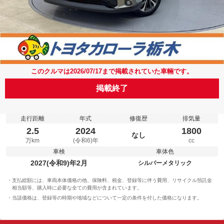
このクルマは2026/07/17まで掲載されていた車輛です。
掲載終了
走行距離
年式
修復歴
排気量
2.5
2024
1800
なし
万km
(令和6)年
cc
車検
車体色
2027(令和9)年2月
シルバーメタリック
支払総額には、車両本体価格の他、保険料、税金、登録等に伴う費用、リサイクル預託金
相当額等、購入時に必要な全ての費用が含まれています。
当該価格は、登録等の時期や地域などについて一定の条件を付した価格になります。