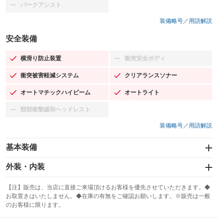
パークアシスト
：装備なし
装備略号／用語解説
安全装備
横滑り防止装置
衝突安全ボディ
：装備あり
：装備なし
衝突被害軽減システム
クリアランスソナー
：装備あり
：装備あり
オートマチックハイビーム
オートライト
：装備あり
：装備あり
頸部衝撃緩和ヘッドレスト
：装備なし
装備略号／用語解説
基本装備
エアバッグ：運転席/助手席/サイド
外装・内装
：装備あり
スライドドア
カーナビ：メモリーナビ他
：装備なし
：装備あり
【注】販売は、当店に直接ご来場頂けるお客様を優先させていただきます。◆
お取置きはいたしません。◆在庫の有無をご確認お願いします。※販売は一般
サンルーフ
ABS
TV：フルセグ
：装備なし
：装備あり
：装備あり
のお客様に限ります。
エアコン
Wエアコン