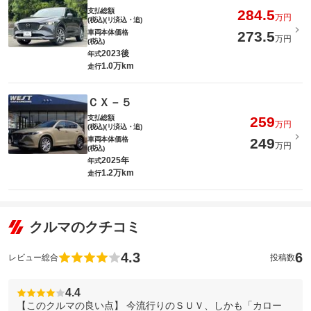
支払総額
284.5
万円
(税込)(リ済込・追)
車両本体価格
273.5
万円
(税込)
2023後
年式
1.0万km
走行
ＣＸ－５
支払総額
259
万円
(税込)(リ済込・追)
車両本体価格
249
万円
(税込)
2025年
年式
1.2万km
走行
クルマのクチコミ
4.3
6
レビュー総合
投稿数
4.4
【このクルマの良い点】 今流行りのＳＵＶ、しかも「カロー