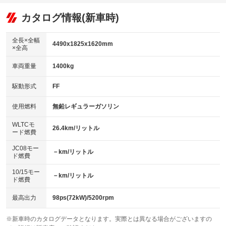
オーディオ：ミュージックプレイヤー接続可
：装備あり
：装備なし
：装備あり
リフトアップ
パワーステアリング
カタログ情報(新車時)
ビジュアル
：装備なし
：装備あり
：装備なし
ダウンヒルアシストコントロール
アルミホイール：アルミホイール
：装備なし
：装備あり
全長×全幅
4490x1825x1620mm
×全高
パワーウィンドウ
盗難防止システム
革シート
ハーフレザーシート
：装備あり
：装備あり
：装備なし
：装備あり
車両重量
1400kg
アイドリングストップ
ドライブレコーダー
キーレス
LEDヘッドランプ
：装備なし
：装備あり
：装備あり
：装備あり
USB入力端子
Bluetooth接続
駆動形式
FF
HID(キセノンライト)
ポータブルナビ
：装備なし
：装備あり
：装備なし
：装備なし
100V電源
クリーンディーゼル
バックカメラ
ETC
使用燃料
無鉛レギュラーガソリン
：装備あり
：装備なし
：装備あり
：装備あり
センターデフロック
エアロ
スマートキー
：装備なし
WLTCモ
：装備なし
：装備あり
26.4km/リットル
ード燃費
レンタカーアップ
展示・試乗車
ローダウン
ランフラットタイヤ
：装備なし
：装備なし
：装備なし
：装備なし
JC08モー
－km/リットル
ド燃費
電動格納ミラー
パワーシート
3列シート
：装備なし
：装備あり
：装備なし
10/15モー
装備略号／用語解説
－km/リットル
ベンチシート
フルフラットシート
ド燃費
：装備なし
：装備なし
チップアップシート
オットマン
：装備なし
：装備なし
最高出力
98ps(72kW)/5200rpm
電動格納サードシート
シートヒーター
：装備なし
：装備あり
※新車時のカタログデータとなります。実際とは異なる場合がございますの