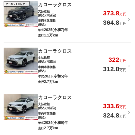
カローラクロス
グーネットセレクト
支払総額
373.8
万円
(税込)(リ済込)
車両本体価格
364.8
万円
(税込)
2025(令和7)年
年式
1.1万km
走行
カローラクロス
支払総額
322
万円
(税込)(リ済込)
車両本体価格
312.8
万円
(税込)
2023(令和5)年
年式
2.7万km
走行
カローラクロス
支払総額
333.6
万円
(税込)(リ済込)
車両本体価格
324.8
万円
(税込)
2024(令和6)年
年式
2.7万km
走行