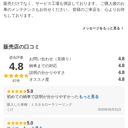
販売だけでなく、サービス工場も併設しております。 ご購入後のお
車のメンテナンスもお任せください。 皆様のご来店を、心よりお待
ちしております。
メッセージをもっと見る
販売店の口コミ
総合評価
4.8
お問い合わせ（見積り）
（5点満点中）
4.8
4.8
納車までの対応
4.8
説明の分かりやすさ
4.8
オススメ度
87件
5.0
初めての納車で説明が分かりやすかった
もっと見る
購入した車種：トヨタカローラツーリング
くげ
2025年05月31日
5.0