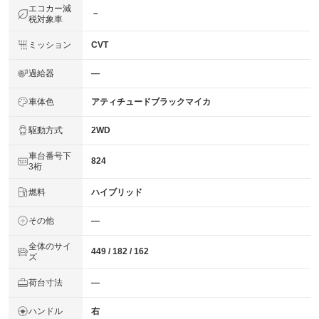
エコカー減
－
税対象車
ミッション
CVT
過給器
―
車体色
アティチュードブラックマイカ
駆動方式
2WD
車台番号下
824
3桁
燃料
ハイブリッド
その他
―
全体のサイ
449 / 182 / 162
ズ
荷台寸法
―
ハンドル
右