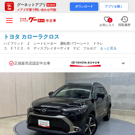
グーネットアプリ
RENEW
ダウンロード
アプリを開く
メアド不要で問い合わせ可能
0
お気に入り
閲覧履歴
トヨタ カローラクロス
ハイブリッド Ｚ シートヒーター 運転席パワーシート ドラレ
コ ＥＴＣ２．０ ディスプレイオーディオ ナビ フルセグ バ
もっと見る
ックモニター Ｂｌｕｅｔｏｏｔｈ ハンズフリーバックドア ク
ルーズコントロール ワンオーナー（栃木県）
正規販売店認定中古車