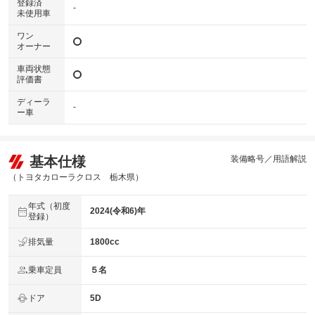
登録済
-
未使用車
ワン
オーナー
車両状態
評価書
ディーラ
-
ー車
基本仕様
装備略号／用語解説
（トヨタカローラクロス 栃木県）
年式（初度
2024(令和6)年
登録）
排気量
1800cc
乗車定員
５名
ドア
5D