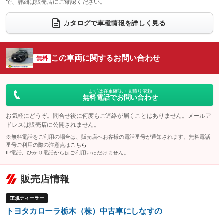
で、詳細は販売店にご確認ください。
ウォークスルー
後席モニター
：装備なし
：装備なし
電動リアゲート
フロントカメラ
カタログで車種情報を詳しく見る
：装備あり
：装備なし
シートエアコン
全周囲カメラ
：装備なし
：装備なし
サイドカメラ
ルーフレール
この車両に関するお問い合わせ
：装備なし
無料
：装備なし
エアサスペンション
ヘッドライトウォッシャー
：装備なし
：装備なし
装備略号／用語解説
まずは在庫確認・見積り依頼
無料電話でお問い合わせ
お気軽にどうぞ。問合せ後に何度もご連絡が届くことはありません。メールア
ドレスは販売店に公開されません。
※無料電話をご利用の場合は、販売店へお客様の電話番号が通知されます。無料電話
番号ご利用の際の注意点は
こちら
IP電話、ひかり電話からはご利用いただけません。
販売店情報
正規ディーラー
トヨタカローラ栃木（株）中古車にしなすの