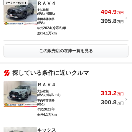
ＲＡＶ４
グーネットセレクト
支払総額
404.9
万円
(税込)(リ済込)
車両本体価格
395.8
万円
(税込)
2024(令和6)年
年式
4.1万km
走行
この販売店の在庫一覧を見る
探している条件に近いクルマ
ＲＡＶ４
支払総額
313.2
万円
(税込)(リ済込・追)
車両本体価格
300.8
万円
(税込)
2021年
年式
4.1万km
走行
キックス