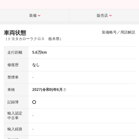
装備
販売店
車両状態
装備略号／用語解説
（トヨタカローラクロス 栃木県）
走行距離
5.6万km
修復歴
なし
禁煙車
-
車検
2027(令和9)年6月
?
記録簿
輸入認定
-
中古車
輸入経路
-