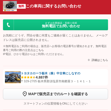
この車両に関するお問い合わせ
無料
まずは在庫確認・見積り依頼
無料電話でお問い合わせ
お気軽にどうぞ。問合せ後に何度もご連絡が届くことはありません。 メールア
ドレスは販売店に公開されません。
※無料電話をご利用の場合は、販売店へお客様の電話番号が通知されます。無料電話
番号ご利用の際の注意点は
こちら
IP電話、ひかり電話からはご利用いただけません。
詳細はこちら
トヨタカローラ栃木（株）中古車にしなすの
4.8
87件
【STEP1】
認証画面でグーネットを友だち追加してから「許可する」ボタンを押
〒329-2705 栃木県那須塩原市南郷屋３－１４１－１
します
MAPで販売店までのルートを確認する
【STEP2】
トーク画面で
ボタンをタップして問い合わせを
完了してください。
スマートフォンの位置情報をONにしてください
こちら