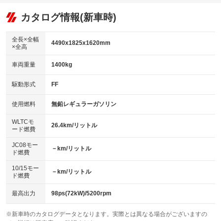
オーディオ：ミュージックプレイヤー接続可
：装備あり
：装備なし
：装備あり
リフトアップ
パワーステアリング
カタログ情報(新車時)
ビジュアル
：装備なし
：装備あり
：装備なし
ダウンヒルアシストコントロール
アルミホイール：アルミホイール
：装備なし
：装備あり
全長×全幅
4490x1825x1620mm
×全高
パワーウィンドウ
盗難防止システム
革シート
ハーフレザーシート
：装備あり
：装備あり
：装備なし
：装備あり
車両重量
1400kg
アイドリングストップ
ドライブレコーダー
キーレス
LEDヘッドランプ
：装備なし
：装備あり
：装備あり
：装備あり
USB入力端子
Bluetooth接続
駆動形式
FF
HID(キセノンライト)
ポータブルナビ
：装備なし
：装備あり
：装備なし
：装備なし
100V電源
クリーンディーゼル
バックカメラ
ETC2.0
使用燃料
無鉛レギュラーガソリン
：装備なし
：装備なし
：装備あり
：装備あり
センターデフロック
エアロ
スマートキー
：装備なし
WLTCモ
：装備なし
：装備あり
26.4km/リットル
ード燃費
レンタカーアップ
展示・試乗車
ローダウン
ランフラットタイヤ
：装備なし
：装備なし
：装備なし
：装備なし
JC08モー
－km/リットル
ド燃費
電動格納ミラー
パワーシート
3列シート
：装備あり
：装備あり
：装備なし
10/15モー
装備略号／用語解説
－km/リットル
ベンチシート
フルフラットシート
ド燃費
：装備なし
：装備なし
チップアップシート
オットマン
：装備なし
：装備なし
最高出力
98ps(72kW)/5200rpm
電動格納サードシート
シートヒーター
：装備なし
：装備あり
※新車時のカタログデータとなります。実際とは異なる場合がございますの