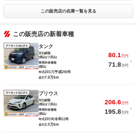
この販売店の在庫一覧を見る
この販売店の新着車種
タンク
グーネットセレクト
支払総額
80.1
万円
(税込)(リ済込)
車両本体価格
71.8
万円
(税込)
2017(平成29)年
年式
7.9万km
走行
プリウス
グーネットセレクト
支払総額
206.6
万円
(税込)(リ済込)
車両本体価格
195.8
万円
(税込)
2019(令和1)年
年式
2.5万km
走行