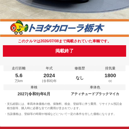
このクルマは2026/07/08まで掲載されていた車輛です。
掲載終了
走行距離
年式
修復歴
排気量
5.6
2024
1800
なし
万km
(令和6)年
cc
車検
車体色
2027(令和9)年6月
アティチュードブラックマイカ
支払総額には、車両本体価格の他、保険料、税金、登録等に伴う費用、リサイクル預託金
相当額等、購入時に必要な全ての費用が含まれています。
当該価格は、登録等の時期や地域などについて一定の条件を付した価格になります。