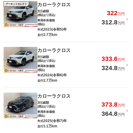
カローラクロス
グーネットセレクト
支払総額
322
万円
(税込)(リ済込)
車両本体価格
312.8
万円
(税込)
2023(令和5)年
年式
2.7万km
走行
カローラクロス
支払総額
333.6
万円
(税込)(リ済込)
車両本体価格
324.8
万円
(税込)
2024(令和6)年
年式
2.7万km
走行
カローラクロス
支払総額
373.8
万円
(税込)(リ済込)
車両本体価格
364.8
万円
(税込)
2025(令和7)年
年式
1.1万km
走行