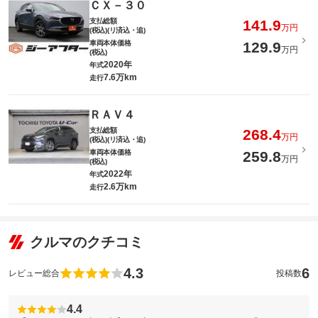
ＣＸ－３０
支払総額
141.9
万円
(税込)(リ済込・追)
車両本体価格
129.9
万円
(税込)
2020年
年式
7.6万km
走行
ＲＡＶ４
支払総額
268.4
万円
(税込)(リ済込・追)
車両本体価格
259.8
万円
(税込)
2022年
年式
2.6万km
走行
クルマのクチコミ
4.3
6
レビュー総合
投稿数
4.4