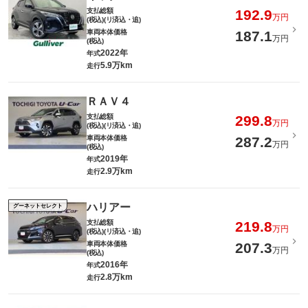
支払総額
192.9
万円
(税込)(リ済込・追)
車両本体価格
187.1
万円
(税込)
2022年
年式
5.9万km
走行
ＲＡＶ４
支払総額
299.8
万円
(税込)(リ済込・追)
車両本体価格
287.2
万円
(税込)
2019年
年式
2.9万km
走行
ハリアー
グーネットセレクト
支払総額
219.8
万円
(税込)(リ済込・追)
車両本体価格
207.3
万円
(税込)
2016年
年式
2.8万km
走行