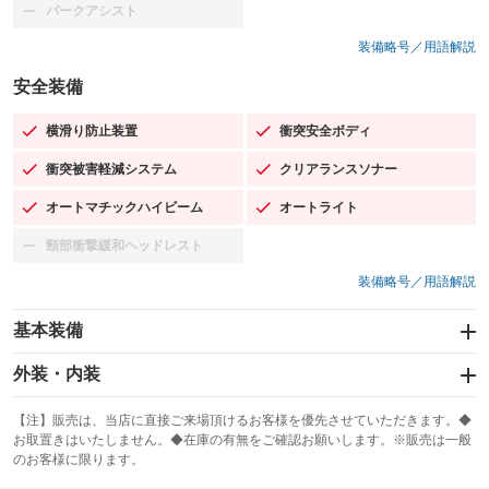
パークアシスト
：装備なし
装備略号／用語解説
安全装備
横滑り防止装置
衝突安全ボディ
：装備あり
：装備あり
衝突被害軽減システム
クリアランスソナー
：装備あり
：装備あり
オートマチックハイビーム
オートライト
：装備あり
：装備あり
頸部衝撃緩和ヘッドレスト
：装備なし
装備略号／用語解説
基本装備
エアバッグ：運転席/助手席/サイド
外装・内装
：装備あり
スライドドア
カーナビ：メモリーナビ他
：装備なし
：装備あり
【注】販売は、当店に直接ご来場頂けるお客様を優先させていただきます。◆
お取置きはいたしません。◆在庫の有無をご確認お願いします。※販売は一般
サンルーフ
ABS
TV：フルセグ
：装備なし
：装備あり
：装備あり
のお客様に限ります。
エアコン
Wエアコン