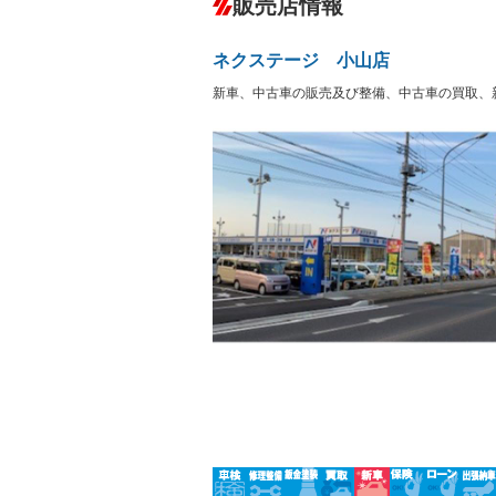
販売店情報
オーディオ：CDまたはCDチェンジャー
プレイヤー接続可
盗難防止システム
アイドリ
ヘッドライトウォッシャ
革シート
－
－
ネクステージ 小山店
ー
Bluetooth接続
100V電源
－
新車、中古車の販売及び整備、中古車の買取、
LEDヘッドランプ
HID(キ
－
レンタカーアップ
展示・試
－
－
ETC
エアロ
－
ランフラットタイヤ
パワーシ
－
－
フルフラットシート
チップア
－
－
シートヒーター
ウォーク
－
－
フロントカメラ
シートエ
－
ルーフレール
エアサス
－
－