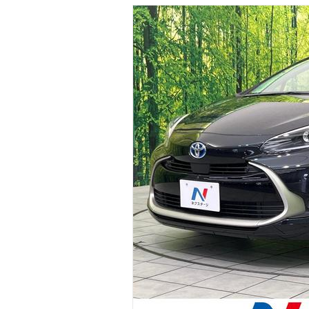
マガジン
車カタログ
自動車ローン
保険
レビュー
価格相場
教習所
用語集