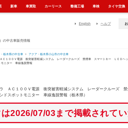
店
新車
車買取
カーリース
整備工場
車検
タイヤ交換
English
ヘルプ
お
県）の中古車販売情報
ア・栃木県の中古車
アクア・栃木県小山市の中古車
 ＡＣ１００Ｖ電源 衝突被害軽減システム レーダークルーズ 禁煙車 スマートキー ＬＥＤヘ
トモニター 車線逸脱警報
ラ ＡＣ１００Ｖ電源 衝突被害軽減システム レーダークルーズ 禁
ンドスポットモニター 車線逸脱警報（栃木県）
は2026/07/03まで掲載されて