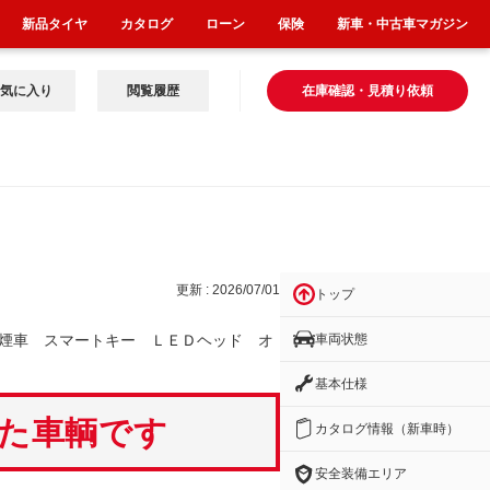
新品タイヤ
カタログ
ローン
保険
新車・中古車マガジン
気に入り
閲覧履歴
在庫確認・見積り依頼
ッ
更新 : 2026/07/01
トップ
車両状態
煙車 スマートキー ＬＥＤヘッド オ
基本仕様
いた車輌です
カタログ情報（新車時）
安全装備エリア