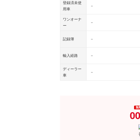
登録済未使
－
用車
ワンオーナ
－
ー
記録簿
－
輸入経路
－
ディーラー
－
車
無
00