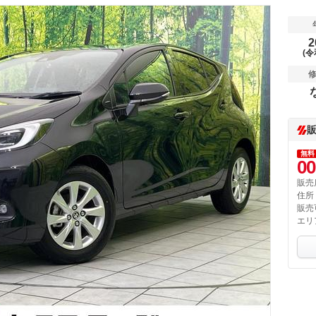
2
(令
無料
00
販売
住所
販売
エリ