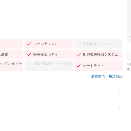
レーンアシスト
自動駐車システム
－
止装置
衝突安全ボディ
衝突被害軽減システム
チックハイビー
頸部衝撃緩和ヘッドレス
※
オートライト
－
ト
件
装備略号／用語解説
スライドドア
サンルーフ
－
－
Wエアコン
リフトアップ
－
－
TV：フルセグ
パワーステアリング
パワーウィンドウ