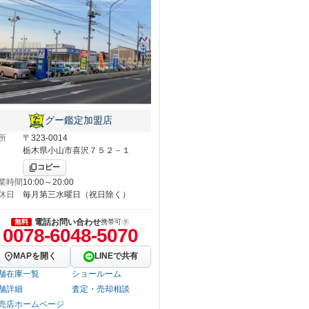
グー鑑定加盟店
所
〒323-0014
栃木県小山市喜沢７５２－１
コピー
業時間
10:00～20:00
休日
毎月第三水曜日（祝日除く）
電話お問い合わせ
無料
携帯可
0078-6048-5070
MAPを開く
LINEで共有
舗在庫一覧
ショールーム
舗詳細
査定・売却相談
売店ホームページ