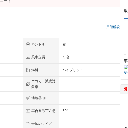
販
用語解説
ハンドル
右
乗車定員
５名
車
燃料
ハイブリッド
エコカー減税対
－
象車
過給器
－
車台番号下３桁
604
全体のサイズ
－