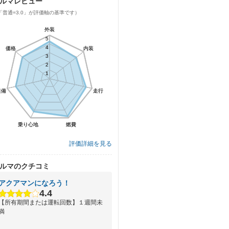
ルマレビュー
「普通=3.0」が評価軸の基準です）
外装
外装
5
5
4
4
価格
価格
内装
内装
3
3
2
2
1
1
装備
装備
走行
走行
乗り心地
乗り心地
燃費
燃費
評価詳細を見る
ルマのクチコミ
アクアマンになろう！
4.4
【所有期間または運転回数】１週間未
満