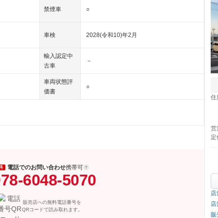
禁煙車
○
車検
2028(令和10)年2月
輸入認定中
－
古車
車両状態評
○
価書
住
営
定
電話でのお問い合わせ
携帯可
料
78-6048-5070
店
販売店への無料電話番号を
店
QRコードで読み取れます。
販