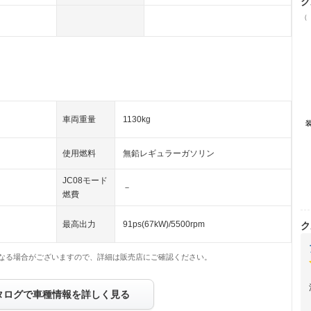
ク
（
車両重量
1130kg
使用燃料
無鉛レギュラーガソリン
JC08モード
－
燃費
最高出力
91ps(67kW)/5500rpm
ク
なる場合がございますので、詳細は販売店にご確認ください。
タログで車種情報を詳しく見る