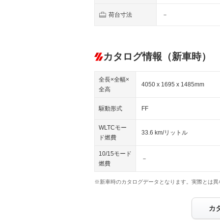
荷台寸法
－
カタログ情報（新車時）
全長×全幅×
4050 x 1695 x 1485mm
全高
駆動形式
FF
WLTCモー
33.6 km/リットル
ド燃費
10/15モード
－
燃費
※新車時のカタログデータとなります。実際とは異
カ