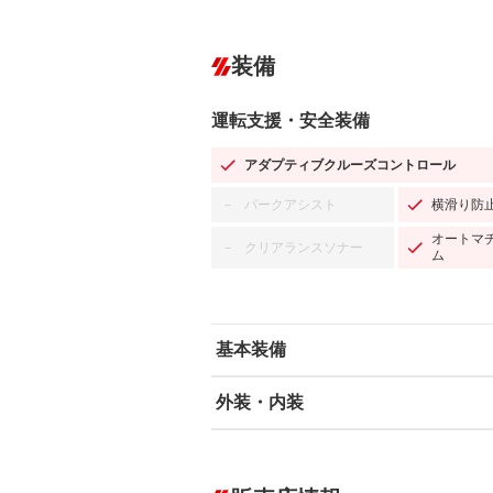
装備
運転支援・安全装備
アダプティブクルーズコントロール
パークアシスト
横滑り防
－
オートマ
クリアランスソナー
－
ム
基本装備
外装・内装
エアバッグ：運転席/助手席/サイド
ABS
エアコン
カーナビ：メモリーナビ他
ダウンヒルアシストコントロール
－