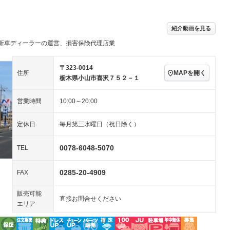
／ミュージック
アルミホイール：15イ
－ビジュアル
－
ンチ
ングストップ
ドライブレコーダー
USB入力端子
ハーフレザーシート
キーレス
－
紹介動画を見る
クリーンディーゼル
センターデフロック
－
－
新車ディーラーの運営、損害保険代理店業
セノンライト)
ポータブルナビ
バックカメラ
－
乗車
電動格納ミラー
スマートキー
ローダウン
－
〒323-0014
MAPを開く
住所
装備略号／用語解説
栃木県小山市喜沢７５２－１
ート
3列シート
ベンチシート
－
－
営業時間
10:00～20:00
ップシート
オットマン
電動格納サードシート
－
－
スルー
後席モニター
電動リアゲート
－
－
定休日
毎月第三水曜日（祝日除く）
アコン
全周囲カメラ
サイドカメラ
0078-6048-5070
TEL
ペンション
0285-20-4909
FAX
装備略号／用語解説
販売可能
直接お問合せください
エリア