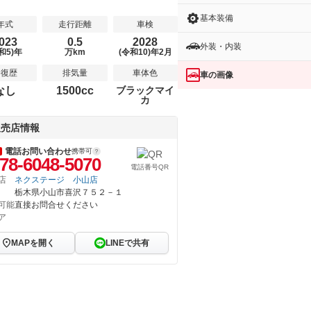
基本装備
年式
走行距離
車検
023
0.5
2028
外装・内装
和5)年
万km
(令和10)年2月
修復歴
排気量
車体色
車の画像
なし
1500cc
ブラックマイ
カ
販売店情報
電話お問い合わせ
携帯可
78-6048-5070
電話番号QR
店
ネクステージ 小山店
栃木県小山市喜沢７５２－１
可能
直接お問合せください
ア
MAPを開く
LINEで共有