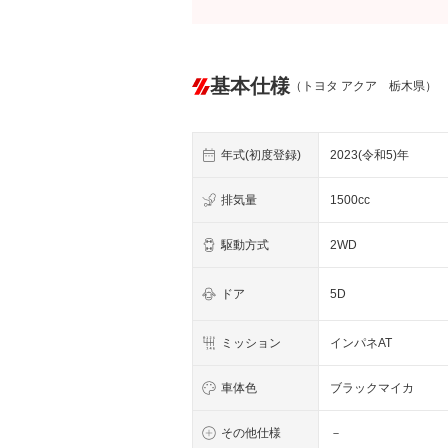
基本仕様
（トヨタ アクア 栃木県）
年式(初度登録)
2023(令和5)年
排気量
1500cc
駆動方式
2WD
ドア
5D
ミッション
インパネAT
車体色
ブラックマイカ
その他仕様
－