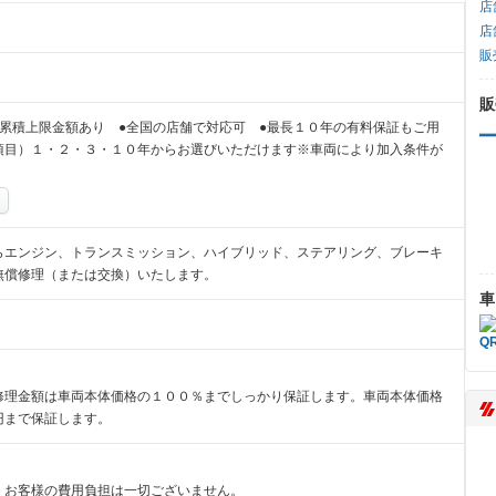
店
店
販
販
累積上限金額あり ●全国の店舗で対応可 ●最長１０年の有料保証もご用
項目）１・２・３・１０年からお選びいただけます※車両により加入条件が
らエンジン、トランスミッション、ハイブリッド、ステアリング、ブレーキ
無償修理（または交換）いたします。
車
修理金額は車両本体価格の１００％までしっかり保証します。車両本体価格
円まで保証します。
、お客様の費用負担は一切ございません。