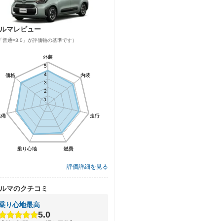
ルマレビュー
「普通=3.0」が評価軸の基準です）
外装
外装
5
5
4
4
価格
価格
内装
内装
3
3
2
2
1
1
装備
装備
走行
走行
乗り心地
乗り心地
燃費
燃費
評価詳細を見る
ルマのクチコミ
乗り心地最高
5.0