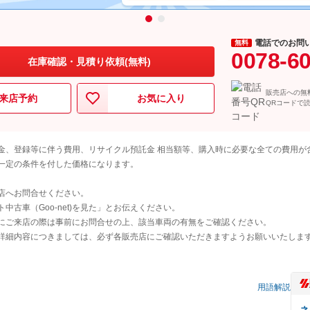
電話でのお問
無料
0078-6
在庫確認・見積り依頼(無料)
販売店への無
来店予約
お気に入り
QRコードで
金、登録等に伴う費用、リサイクル預託金 相当額等、購入時に必要な全ての費用が
一定の条件を付した価格になります。
店へお問合せください。
古車（Goo-net)を見た」とお伝えください。
にご来店の際は事前にお問合せの上、該当車両の有無をご確認ください。
詳細内容につきましては、必ず各販売店にご確認いただきますようお願いいたしま
）
用語解説
ネ