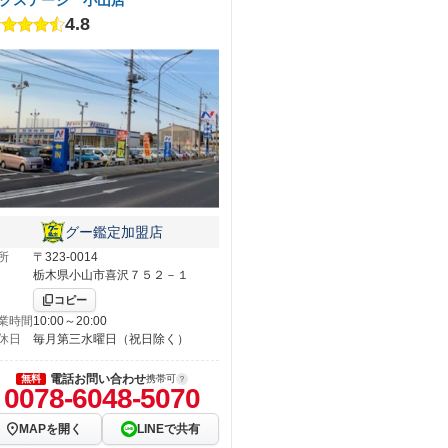
4.8
グー鑑定加盟店
所
〒323-0014
栃木県小山市喜沢７５２－１
コピー
業時間
10:00～20:00
休日
毎月第三水曜日（祝日除く）
電話お問い合わせ
無料
携帯可
0078-6048-5070
MAPを開く
LINEで共有