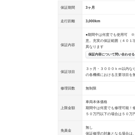
保証期間
3ヶ月
走行距離
3,000km
●期間中は何度でも使用可 ※
意。充実の保証範囲（４０１
保証内容
異なります
保証内容について問い合わせる
３ヶ月・３０００ｋｍ以内な
保証項目
の各機構における主要項目を
修理回数
無制限
車両本体価格
上限金額
期間中は何度でも修理可能！
５０万円以下の場合は５０万
無し
免責金
保証修理の対象となる場合は