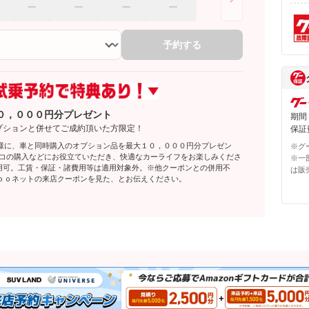
予約する
０，０００円分プレゼント
期間
プションと併せてご成約頂いた方限定！
保証費
様に、車と同時購入のオプション品を最大１０，０００円分プレゼン
※グ
レコの購入などにお役立ていただき、快適なカーライフをお楽しみくださ
※一
利用可。工賃・保証・諸費用等は適用対象外。※他クーポンとの併用不
は販
ｏｏネットの来店クーポンを見た、とお伝えください。