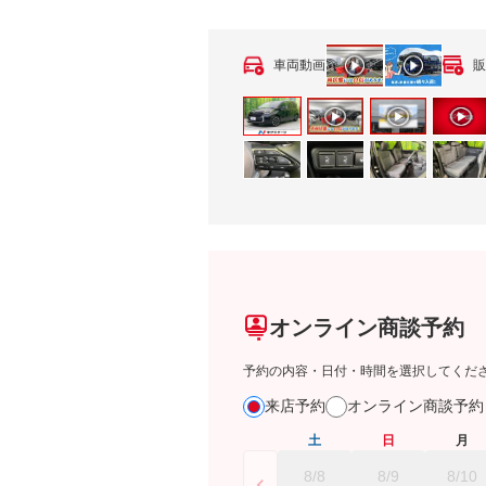
車両動画
販
オンライン商談予約
予約の内容・日付・時間を選択してくだ
来店予約
オンライン商談予
土
日
月
8/8
8/9
8/10