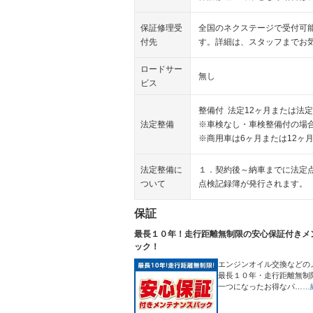
保証修理受
全国のネクステージで受付可
付先
す。詳細は、スタッフまでお
ロードサー
無し
ビス
整備付 法定12ヶ月または法定
法定整備
※車検なし・車検整備付の場合
※商用車は6ヶ月または12ヶ
法定整備に
１．契約後～納車までに法定
ついて
点検記録簿が発行されます。
保証
最長１０年！走行距離無制限の安心保証付きメ
ック！
エンジンオイル交換などの
最長１０年・走行距離無制
一つになったお得なパ…
…