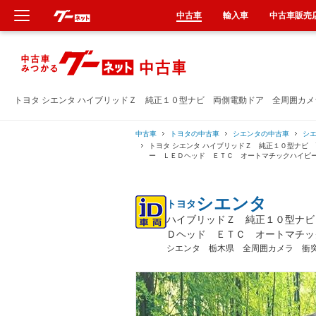
中古車
輸入車
中古車販売
新車
中古車
トヨタ シエンタ ハイブリッドＺ 純正１０型ナビ 両側電動ドア 全周囲カ
輸入車
中古車
トヨタの中古車
シエンタの中古車
シ
トヨタ シエンタ ハイブリッドＺ 純正１０型ナビ
ー ＬＥＤヘッド ＥＴＣ オートマチックハイビ
クルマ買取
シエンタ
トヨタ
カーリース
ハイブリッドＺ 純正１０型ナビ
Ｄヘッド ＥＴＣ オートマチッ
タイヤ交換
シエンタ 栃木県 全周囲カメラ 衝
整備工場
車検