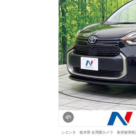
マガジン
車カタログ
自動車ローン
保険
レビュー
価格相場
教習所
用語集
シエンタ 栃木県 全周囲カメラ 衝突被害