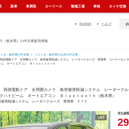
店
新車
車買取
カーリース
整備工場
車検
タイヤ交換
English
ヘルプ
お
メラ（栃木県）の中古車販売情報
エンタ・栃木県の中古車
シエンタ・栃木県小山市の中古車
 両側電動ドア 全周囲カメラ 衝突被害軽減システム レーダークルーズ 禁煙車 コーナーセン
ーム オートエアコン Ｂｌｕｅｔｏｏｔｈ
 両側電動ドア 全周囲カメラ 衝突被害軽減システム レーダークル
クハイビーム オートエアコン Ｂｌｕｅｔｏｏｔｈ（栃木県）
突被害軽減システム レーダークルーズ 禁煙車 ＥＴＣ
支払総
1
/87
29