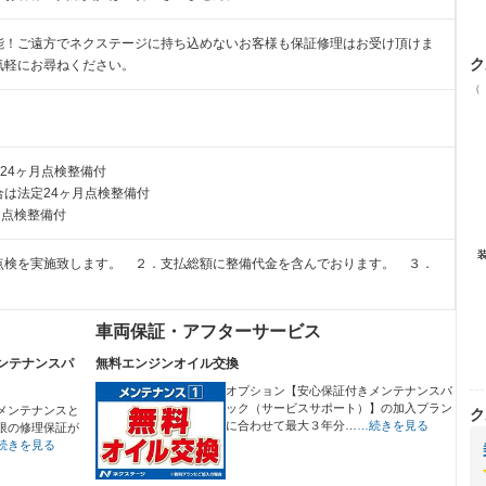
能！ご遠方でネクステージに持ち込めないお客様も保証修理はお受け頂けま
ク
気軽にお尋ねください。
（
24ヶ月点検整備付
は法定24ヶ月点検整備付
月点検整備付
点検を実施致します。 ２．支払総額に整備代金を含んでおります。 ３．
車両保証・アフターサービス
ンテナンスパ
無料エンジンオイル交換
オプション【安心保証付きメンテナンスパ
ック（サービスサポート）】の加入プラン
メンテナンスと
ク
に合わせて最大３年分…
…続きを見る
限の修理保証が
続きを見る