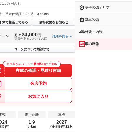
11.7万円含む
安全装備エリア
備：
整備付
保証：
3ヶ月・3000km
基本装備
予算で相談してみる
価格変更をお知らせ
外装・内装
24,600
月々
円
ローン
詳細を見る
実質年率 6.99%・120回
車の画像
ローンについて相談する
販売店からメールで
最短即日
にご連絡
在庫の確認・見積り依頼
来店予約
お気に入り
年式
走行距離
車検
024
1.9
2027
和6)年
万km
(令和9)年12月