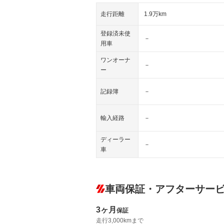
走行距離
1.9万km
登録済未使
－
用車
ワンオーナ
－
ー
記録簿
－
輸入経路
－
ディーラー
－
車
車両保証・アフターサー
3ヶ月
保証
走行3,000kmまで