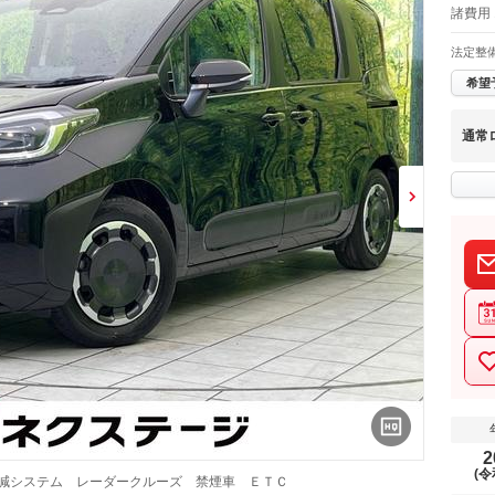
諸費用 
法定整
希望
通常
2
(令
軽減システム レーダークルーズ 禁煙車 ＥＴＣ