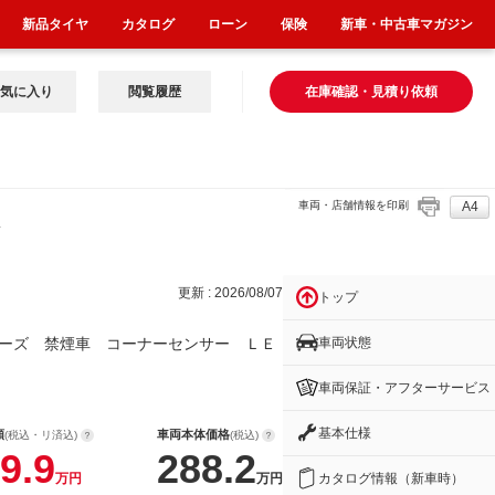
新品タイヤ
カタログ
ローン
保険
新車・中古車マガジン
気に入り
閲覧履歴
在庫確認・見積り依頼
車両・店舗情報を印刷
A4
サ
更新 : 2026/08/07
トップ
車両状態
ーズ 禁煙車 コーナーセンサー ＬＥ
車両保証・アフターサービス
基本仕様
額
車両本体価格
(税込・リ済込)
(税込)
9.9
288.2
カタログ情報（新車時）
万円
万円