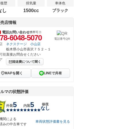
修復歴
排気量
車体色
なし
1500cc
ブラック
販売店情報
電話お問い合わせ
携帯可
78-6048-5070
電話番号QR
店
ネクステージ 小山店
栃木県小山市喜沢７５２－１
可能
直接お問合せください
ア
陸送費について聞く
MAPを開く
LINEで共有
クルマの状態評価
5
5
修復
外装
内装
なし
機関による
車両状態評価書を見る
済みの中古車です