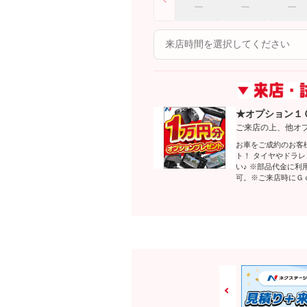
★オプション１
ご来店の上、他オ
お車をご成約のお客
ト！ タイヤやドラ
い♪ ※部品代金に
可。※ご来店時にＧ