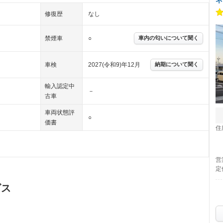
修復歴
なし
禁煙車
○
車内の匂いについて聞く
車検
2027(令和9)年12月
納期について聞く
輸入認定中
－
古車
車両状態評
○
価書
住
営
定
ビス