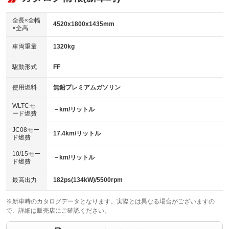
：装備あり
ダウンヒルアシストコントロール
アルミホイール：18インチ
：装備なし
：装備あり
全長×全幅
4520x1800x1435mm
×全高
パワーウィンドウ
盗難防止システム
革シート
ハーフレザーシート
：装備あり
：装備あり
：装備なし
：装備なし
車両重量
1320kg
アイドリングストップ
ドライブレコーダー
キーレス
LEDヘッドランプ
：装備なし
：装備なし
：装備あり
：装備あり
USB入力端子
Bluetooth接続
駆動形式
FF
HID(キセノンライト)
ポータブルナビ
：装備あり
：装備あり
：装備なし
：装備なし
100V電源
クリーンディーゼル
バックカメラ
ETC
使用燃料
無鉛プレミアムガソリン
：装備なし
：装備なし
：装備あり
：装備あり
センターデフロック
エアロ
スマートキー
：装備なし
WLTCモ
：装備なし
：装備あり
－km/リットル
ード燃費
レンタカーアップ
展示・試乗車
ローダウン
ランフラットタイヤ
：装備なし
：装備なし
：装備なし
：装備なし
JC08モー
17.4km/リットル
ド燃費
電動格納ミラー
パワーシート
3列シート
：装備なし
：装備なし
：装備なし
10/15モー
装備略号／用語解説
－km/リットル
ベンチシート
フルフラットシート
ド燃費
：装備なし
：装備なし
チップアップシート
オットマン
：装備なし
：装備なし
最高出力
182ps(134kW)/5500rpm
電動格納サードシート
シートヒーター
：装備なし
：装備あり
※新車時のカタログデータとなります。実際とは異なる場合がございますの
で、詳細は販売店にご確認ください。
ウォークスルー
後席モニター
：装備なし
：装備なし