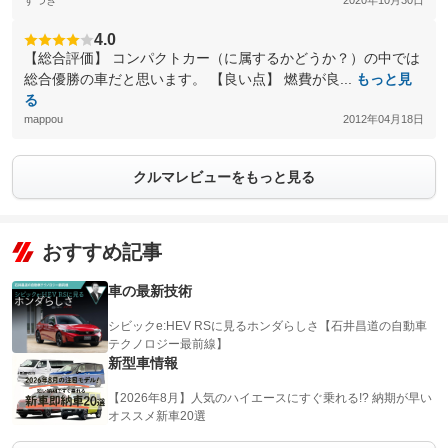
すづき
2020年10月30日
4.0
【総合評価】 コンパクトカー（に属するかどうか？）の中では
総合優勝の車だと思います。 【良い点】 燃費が良...
もっと見
る
mappou
2012年04月18日
クルマレビューをもっと見る
おすすめ記事
車の最新技術
シビックe:HEV RSに見るホンダらしさ【石井昌道の自動車
テクノロジー最前線】
新型車情報
【2026年8月】人気のハイエースにすぐ乗れる!? 納期が早い
オススメ新車20選