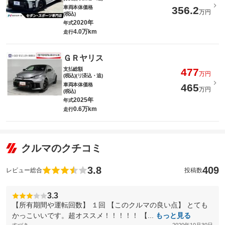
車両本体価格
356.2
万円
(税込)
2020年
年式
4.0万km
走行
ＧＲヤリス
支払総額
477
万円
(税込)(リ済込・追)
車両本体価格
465
万円
(税込)
2025年
年式
0.6万km
走行
クルマのクチコミ
3.8
409
レビュー総合
投稿数
3.3
【所有期間や運転回数】 １回 【このクルマの良い点】 とても
かっこいいです。超オススメ！！！！！ 【...
もっと見る