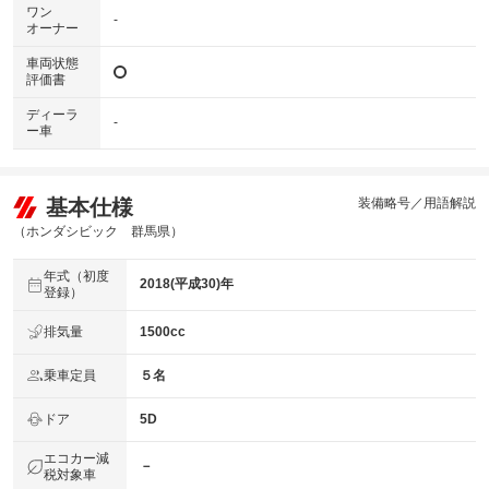
ワン
-
オーナー
車両状態
評価書
ディーラ
-
ー車
基本仕様
装備略号／用語解説
（ホンダシビック 群馬県）
年式（初度
2018(平成30)年
登録）
排気量
1500cc
乗車定員
５名
ドア
5D
エコカー減
－
税対象車