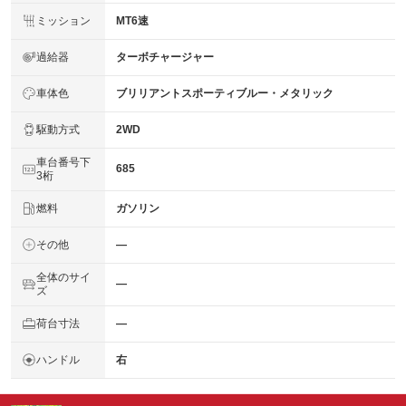
ミッション
MT6速
過給器
ターボチャージャー
車体色
ブリリアントスポーティブルー・メタリック
駆動方式
2WD
車台番号下
685
3桁
燃料
ガソリン
その他
―
全体のサイ
―
ズ
荷台寸法
―
ハンドル
右