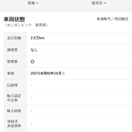
装備
販売店
車両状態
装備略号／用語解説
（ホンダシビック 群馬県）
走行距離
2.5万km
修復歴
なし
禁煙車
車検
2027(令和9)年10月
?
記録簿
-
輸入認定
-
中古車
輸入経路
-
登録済
-
未使用車