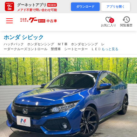
グーネットアプリ
RENEW
ダウンロード
アプリを開く
メアド不要で問い合わせ可能
0
お気に入り
閲覧履歴
ホンダ シビック
ハッチバック ホンダセンシング ＭＴ車 ホンダセンシング レ
ーダークルーズコントロール 禁煙車 シートヒーター ＬＥＤヘ
もっと見る
ッドライト 純正１８インチアルミホイール 純正ＳＤナビ バッ
クカメラ アイドリング ＥＴＣ スマートキー（群馬県）