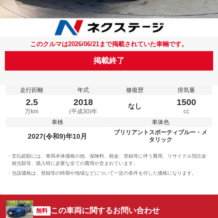
このクルマは2026/06/21まで掲載されていた車輛です。
掲載終了
走行距離
年式
修復歴
排気量
2.5
2018
1500
なし
万km
(平成30)年
cc
車検
車体色
ブリリアントスポーティブルー・メ
2027(令和9)年10月
タリック
支払総額には、車両本体価格の他、保険料、税金、登録等に伴う費用、リサイクル預託金
相当額等、購入時に必要な全ての費用が含まれています。
当該価格は、登録等の時期や地域などについて一定の条件を付した価格になります。
この車両に関するお問い合わせ
無料