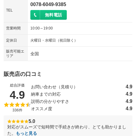
0078-6049-9385
TEL
無料電話
営業時間
10:00～19:00
定休日
火曜日・水曜日（祝日除く）
販売可能エ
全国
リア
販売店の口コミ
総合評価
4.9
お問い合わせ（見積り）
（5点満点中）
4.9
4.9
納車までの対応
4.9
説明の分かりやすさ
4.9
オススメ度
336件
5.0
対応がスムーズで短時間で手続きが終わり、とても助かりまし
た。
もっと見る