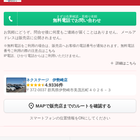
まずは在庫確認・見積り依頼
無料電話でお問い合わせ
お気軽にどうぞ。問合せ後に何度もご連絡が届くことはありません。 メールア
ドレスは販売店に公開されません。
※無料電話をご利用の場合は、販売店へお客様の電話番号が通知されます。無料電話
番号ご利用の際の注意点は
こちら
IP電話、ひかり電話からはご利用いただけません。
詳細はこちら
ネクステージ 伊勢崎店
4.9
336件
【STEP1】
認証画面でグーネットを友だち追加してから「許可する」ボタンを押
〒372-0037 群馬県伊勢崎市美茂呂町４０２６－３
します
MAPで販売店までのルートを確認する
【STEP2】
トーク画面で
ボタンをタップして問い合わせを
完了してください。
スマートフォンの位置情報をONにしてください
こちら