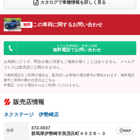
電動リアゲート
フロントカメラ
カタログで車種情報を詳しく見る
：装備なし
：装備なし
シートエアコン
全周囲カメラ
：装備なし
：装備なし
サイドカメラ
ルーフレール
この車両に関するお問い合わせ
：装備なし
無料
：装備なし
エアサスペンション
ヘッドライトウォッシャー
：装備なし
：装備なし
装備略号／用語解説
まずは在庫確認・見積り依頼
無料電話でお問い合わせ
お気軽にどうぞ。問合せ後に何度もご連絡が届くことはありません。メールア
ドレスは販売店に公開されません。
※無料電話をご利用の場合は、販売店へお客様の電話番号が通知されます。無料電話
番号ご利用の際の注意点は
こちら
IP電話、ひかり電話からはご利用いただけません。
販売店情報
ネクステージ 伊勢崎店
372-0037
住所
MAP
群馬県伊勢崎市美茂呂町４０２６－３