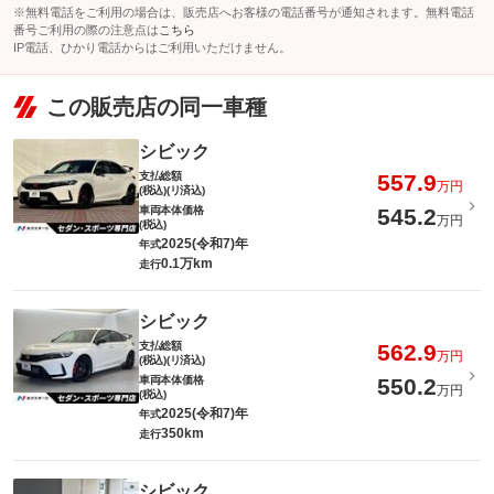
※無料電話をご利用の場合は、販売店へお客様の電話番号が通知されます。無料電話
番号ご利用の際の注意点は
こちら
IP電話、ひかり電話からはご利用いただけません。
この販売店の同一車種
シビック
支払総額
557.9
万円
(税込)(リ済込)
車両本体価格
545.2
万円
(税込)
2025(令和7)年
年式
0.1万km
走行
シビック
支払総額
562.9
万円
(税込)(リ済込)
車両本体価格
550.2
万円
(税込)
2025(令和7)年
年式
350km
走行
シビック