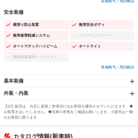
装備略号／用語解説
安全装備
横滑り防止装置
衝突安全ボディ
：装備あり
：装備あり
衝突被害軽減システム
クリアランスソナー
：装備あり
：装備なし
オートマチックハイビーム
オートライト
：装備あり
：装備あり
頸部衝撃緩和ヘッドレスト
：装備なし
装備略号／用語解説
基本装備
エアバッグ：運転席/助手席/サイド
外装・内装
：装備あり
スライドドア
カーナビ：SDナビ
：装備なし
：装備あり
【注】販売は、当店に直接ご来場頂けるお客様を優先させていただきます。◆
お取置きはいたしません。◆在庫の有無をご確認お願いします。※販売は一般
サンルーフ
ABS
TV：フルセグ
：装備なし
：装備あり
：装備あり
のお客様に限ります。
エアコン
Wエアコン
オーディオ：CDまたはCDチェンジャー／ミュージックサーバー
：装備あり
：装備なし
：装備あり
リフトアップ
パワーステアリング
カタログ情報(新車時)
ビジュアル：-／DVD再生
：装備なし
：装備あり