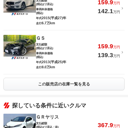
支払総額
159.9
万円
(税込)(リ済込)
車両本体価格
142.1
万円
(税込)
2015(平成27)年
年式
6.7万km
走行
ＧＳ
支払総額
159.9
万円
(税込)(リ済込)
車両本体価格
139.3
万円
(税込)
2013(平成25)年
年式
8.0万km
走行
この販売店の在庫一覧を見る
探している条件に近いクルマ
ＧＲヤリス
支払総額
367.9
万円
(税込)(リ済込・追)