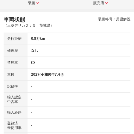
装備
販売店
車両状態
装備略号／用語解説
（三菱デリカＤ：５ 茨城県）
走行距離
0.8万km
修復歴
なし
禁煙車
車検
2027(令和9)年7月
?
記録簿
-
輸入認定
-
中古車
輸入経路
-
登録済
-
未使用車