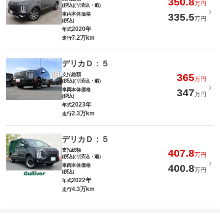
350.8
万円
(税込)(リ済込・追)
車両本体価格
335.5
万円
(税込)
2020年
年式
7.2万km
走行
デリカＤ：５
支払総額
365
万円
(税込)(リ済込・追)
車両本体価格
347
万円
(税込)
2023年
年式
2.3万km
走行
デリカＤ：５
支払総額
407.8
万円
(税込)(リ済込・追)
車両本体価格
400.8
万円
(税込)
2022年
年式
4.3万km
走行