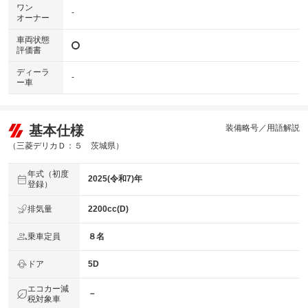
ワン
-
オーナー
車両状態
評価書
ディーラ
-
ー車
基本仕様
装備略号／用語解説
（三菱デリカＤ：５ 茨城県）
年式（初度
2025(令和7)年
登録）
排気量
2200cc(D)
乗車定員
８名
ドア
5D
エコカー減
－
税対象車