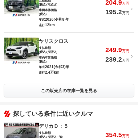
支払総額
204.9
万円
(税込)(リ済込)
車両本体価格
195.2
万円
(税込)
2026(令和8)年
年式
12km
走行
ヤリスクロス
支払総額
249.9
万円
(税込)(リ済込)
車両本体価格
239.2
万円
(税込)
2021(令和3)年
年式
2.4万km
走行
この販売店の在庫一覧を見る
探している条件に近いクルマ
デリカＤ：５
支払総額
354.5
万円
(税込)(リ済込・追)