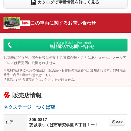
電動リアゲート
フロントカメラ
カタログで車種情報を詳しく見る
：装備あり
：装備なし
シートエアコン
全周囲カメラ
：装備なし
：装備なし
サイドカメラ
ルーフレール
この車両に関するお問い合わせ
：装備なし
無料
：装備なし
エアサスペンション
ヘッドライトウォッシャー
：装備なし
：装備なし
装備略号／用語解説
まずは在庫確認・見積り依頼
無料電話でお問い合わせ
お気軽にどうぞ。問合せ後に何度もご連絡が届くことはありません。メールア
ドレスは販売店に公開されません。
※無料電話をご利用の場合は、販売店へお客様の電話番号が通知されます。無料電話
番号ご利用の際の注意点は
こちら
IP電話、ひかり電話からはご利用いただけません。
販売店情報
ネクステージ つくば店
305-0817
住所
MAP
茨城県つくば市研究学園５丁目１ー１