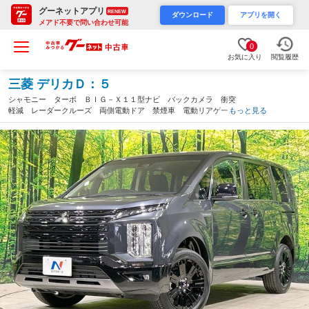
グーネットアプリ
RENEW
ダウンロード
アプリを開く
メアド不要で問い合わせ可能
0
お気に入り
閲覧履歴
三菱 デリカＤ：５
シャモニー ターボ ＢＩＧ－Ｘ１１型ナビ バックカメラ 衝突
軽減 レーダークルーズ 両側電動ドア 禁煙車 電動リアゲー
もっと見る
ト ハーフレザーシート パワーシート 前席シートヒーター ス
テアリングヒーター ＬＥＤヘッド（茨城県）