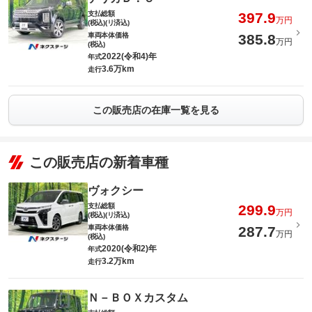
支払総額
397.9
万円
(税込)(リ済込)
車両本体価格
385.8
万円
(税込)
2022(令和4)年
年式
3.6万km
走行
この販売店の在庫一覧を見る
この販売店の新着車種
ヴォクシー
支払総額
299.9
万円
(税込)(リ済込)
車両本体価格
287.7
万円
(税込)
2020(令和2)年
年式
3.2万km
走行
Ｎ－ＢＯＸカスタム