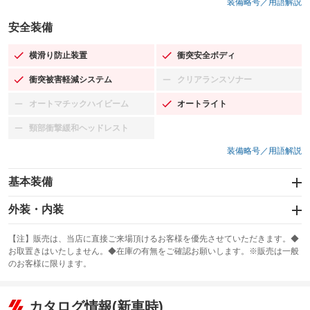
装備略号／用語解説
安全装備
横滑り防止装置
衝突安全ボディ
：装備あり
：装備あり
衝突被害軽減システム
クリアランスソナー
：装備あり
：装備なし
オートマチックハイビーム
オートライト
：装備なし
：装備あり
頸部衝撃緩和ヘッドレスト
：装備なし
装備略号／用語解説
基本装備
エアバッグ：運転席/助手席
外装・内装
：装備あり
スライドドア：両面電動
カーナビ：SDナビ
：装備あり
：装備あり
【注】販売は、当店に直接ご来場頂けるお客様を優先させていただきます。◆
お取置きはいたしません。◆在庫の有無をご確認お願いします。※販売は一般
サンルーフ
ABS
TV：フルセグ
：装備なし
：装備あり
：装備あり
のお客様に限ります。
エアコン
Wエアコン
オーディオ：CDまたはCDチェンジャー／ミュージックサーバー
：装備あり
：装備なし
：装備あり
リフトアップ
パワーステアリング
カタログ情報(新車時)
ビジュアル：-／DVD再生
：装備なし
：装備あり