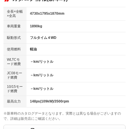
：装備あり
ダウンヒルアシストコントロール
アルミホイール：18インチ
：装備なし
：装備あり
全長×全幅
4730x1795x1870mm
×全高
パワーウィンドウ
盗難防止システム
革シート
ハーフレザーシート
：装備あり
：装備あり
：装備なし
：装備あり
車両重量
1890kg
アイドリングストップ
ドライブレコーダー
キーレス
LEDヘッドランプ
：装備あり
：装備なし
：装備あり
：装備あり
USB入力端子
Bluetooth接続
駆動形式
フルタイム４WD
HID(キセノンライト)
ポータブルナビ
：装備なし
：装備あり
：装備なし
：装備なし
100V電源
クリーンディーゼル
バックカメラ
ETC
使用燃料
軽油
：装備あり
：装備なし
：装備あり
：装備あり
センターデフロック
エアロ
スマートキー
：装備なし
WLTCモ
：装備なし
：装備あり
－km/リットル
ード燃費
レンタカーアップ
展示・試乗車
ローダウン
ランフラットタイヤ
：装備あり
：装備なし
：装備なし
：装備なし
JC08モー
－km/リットル
ド燃費
電動格納ミラー
パワーシート
3列シート
：装備あり
：装備あり
：装備あり
10/15モー
装備略号／用語解説
－km/リットル
ベンチシート
フルフラットシート
ド燃費
：装備なし
：装備なし
チップアップシート
オットマン
：装備なし
：装備なし
最高出力
148ps(109kW)/3500rpm
電動格納サードシート
シートヒーター
：装備なし
：装備あり
※新車時のカタログデータとなります。実際とは異なる場合がございますの
で、詳細は販売店にご確認ください。
ウォークスルー
後席モニター
：装備なし
：装備なし