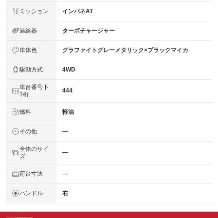
ミッション
インパネAT
過給器
ターボチャージャー
車体色
グラファイトグレーメタリック×ブラックマイカ
駆動方式
4WD
車台番号下
444
3桁
燃料
軽油
その他
―
全体のサイ
―
ズ
荷台寸法
―
ハンドル
右