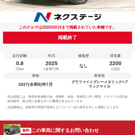
このクルマは2026/05/19まで掲載されていた車輛です。
掲載終了
走行距離
年式
修復歴
排気量
0.8
2025
2200
なし
万km
(令和7)年
cc(D)
車検
車体色
グラファイトグレーメタリック×ブ
2027(令和9)年7月
ラックマイカ
支払総額には、車両本体価格の他、保険料、税金、登録等に伴う費用、リサイクル預託金
相当額等、購入時に必要な全ての費用が含まれています。
当該価格は、登録等の時期や地域などについて一定の条件を付した価格になります。
この車両に関するお問い合わせ
無料