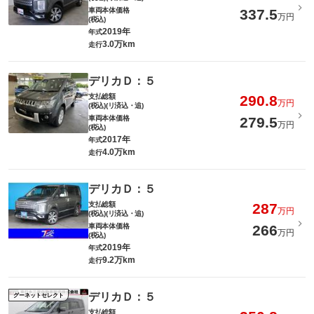
車両本体価格
337.5
万円
(税込)
2019年
年式
3.0万km
走行
デリカＤ：５
支払総額
290.8
万円
(税込)(リ済込・追)
車両本体価格
279.5
万円
(税込)
2017年
年式
4.0万km
走行
デリカＤ：５
支払総額
287
万円
(税込)(リ済込・追)
車両本体価格
266
万円
(税込)
2019年
年式
9.2万km
走行
デリカＤ：５
グーネットセレクト
支払総額