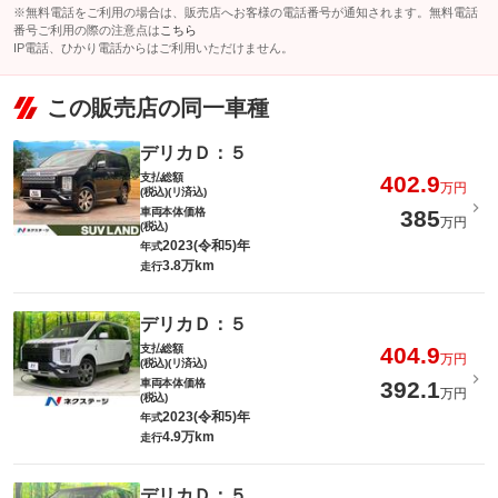
※無料電話をご利用の場合は、販売店へお客様の電話番号が通知されます。無料電話
番号ご利用の際の注意点は
こちら
IP電話、ひかり電話からはご利用いただけません。
この販売店の同一車種
デリカＤ：５
支払総額
402.9
万円
(税込)(リ済込)
車両本体価格
385
万円
(税込)
2023(令和5)年
年式
3.8万km
走行
デリカＤ：５
支払総額
404.9
万円
(税込)(リ済込)
車両本体価格
392.1
万円
(税込)
2023(令和5)年
年式
4.9万km
走行
デリカＤ：５