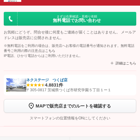
まずは在庫確認・見積り依頼
無料電話でお問い合わせ
お気軽にどうぞ。問合せ後に何度もご連絡が届くことはありません。 メールア
ドレスは販売店に公開されません。
※無料電話をご利用の場合は、販売店へお客様の電話番号が通知されます。無料電話
番号ご利用の際の注意点は
こちら
IP電話、ひかり電話からはご利用いただけません。
詳細はこちら
ネクステージ つくば店
4.8
831件
【STEP1】
認証画面でグーネットを友だち追加してから「許可する」ボタンを押
〒305-0817 茨城県つくば市研究学園５丁目１ー１
します
MAPで販売店までのルートを確認する
【STEP2】
トーク画面で
ボタンをタップして問い合わせを
完了してください。
スマートフォンの位置情報をONにしてください
こちら