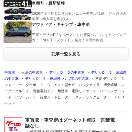
車種別・最新情報
2026年上半期をにぎわせたニューモデル41選！ 注目必須の
国産・輸入車を総ざらい
アウトドア・キャンプ・車中泊
三菱・デリカD:5をベースにした新型バンコンキャンピング
カー「NOCTI（ノクチ）」発売！車両本体価…
記事一覧を見る
中古車
三菱の中古車
デリカＤ：５の中古車
デリカＤ：５・茨城県
の中古車
デリカＤ：５・茨城県つくば市の中古車
三菱 デリカＤ：５
シャモニー ターボ ＢＩＧ－Ｘ１１型ナビ バックカメラ 衝突軽減 レ
ーダークルーズ 両側電動ドア 禁煙車 電動リアゲート ハーフレザーシ
ート パワーシート 前席シートヒーター ステアリングヒーター ＬＥＤ
ヘッド
車買取・車査定はグーネット買取 営業電
話なし
【日本最大級の加盟店数】約30万のデータから予