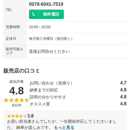
0078-6041-7519
TEL
無料電話
営業時間
10:00～20:00
定休日
毎月第三水曜日（祝日除く）
販売可能エ
直接お問合せください
リア
販売店の口コミ
総合評価
4.7
お問い合わせ（見積り）
（5点満点中）
4.8
4.8
納車までの対応
4.8
説明の分かりやすさ
4.8
オススメ度
831件
3.8
お若い担当者さんでしたが、一生懸命対応してくださいまし
た。 納車が楽しみです。
もっと見る