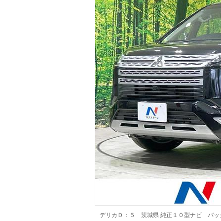
マガジン
車カタログ
自動車ローン
保険
レビュー
価格相場
教習所
用語集
デリカＤ：５ 茨城県 純正１０型ナビ バ