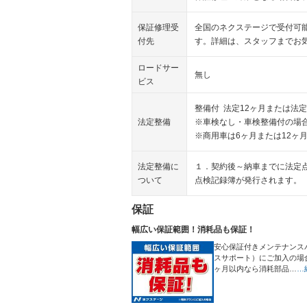
保証修理受
全国のネクステージで受付可
付先
す。詳細は、スタッフまでお
ロードサー
無し
ビス
整備付 法定12ヶ月または法定
法定整備
※車検なし・車検整備付の場合
※商用車は6ヶ月または12ヶ
法定整備に
１．契約後～納車までに法定
ついて
点検記録簿が発行されます。
保証
幅広い保証範囲！消耗品も保証！
安心保証付きメンテナンス
スサポート）にご加入の場
ヶ月以内なら消耗部品…
…