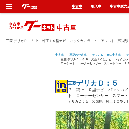
中古車
輸入車
中古車販売
新車
中古車
三菱 デリカＤ：５ Ｐ 純正１０型ナビ バックカメラ ｅ－アシスト（茨城
輸入車
中古車
三菱の中古車
デリカＤ：５の中古車
三菱 デリカＤ：５ Ｐ 純正１０型ナビ バックカ
ワーシート コーナーセンサー スマートキー Ｅ
クルマ買取
デリカＤ：５
三菱
カーリース
Ｐ 純正１０型ナビ バックカメ
ト コーナーセンサー スマート
タイヤ交換
デリカＤ：５ 茨城県 純正１０型ナ
整備工場
車検