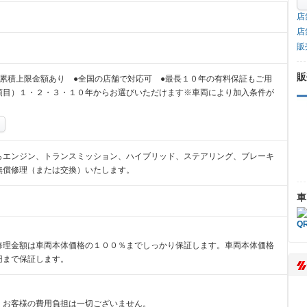
店
店
販
販
累積上限金額あり ●全国の店舗で対応可 ●最長１０年の有料保証もご用
項目）１・２・３・１０年からお選びいただけます※車両により加入条件が
らエンジン、トランスミッション、ハイブリッド、ステアリング、ブレーキ
無償修理（または交換）いたします。
車
修理金額は車両本体価格の１００％までしっかり保証します。車両本体価格
円まで保証します。
、お客様の費用負担は一切ございません。