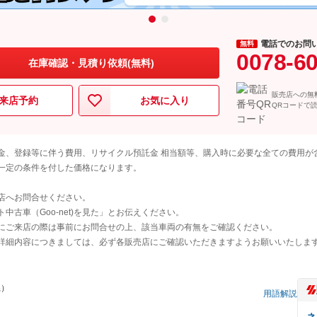
電話でのお問
無料
0078-6
在庫確認・見積り依頼(無料)
販売店への無
来店予約
お気に入り
QRコードで
金、登録等に伴う費用、リサイクル預託金 相当額等、購入時に必要な全ての費用が
一定の条件を付した価格になります。
店へお問合せください。
古車（Goo-net)を見た」とお伝えください。
にご来店の際は事前にお問合せの上、該当車両の有無をご確認ください。
詳細内容につきましては、必ず各販売店にご確認いただきますようお願いいたしま
県）
用語解説
ネ