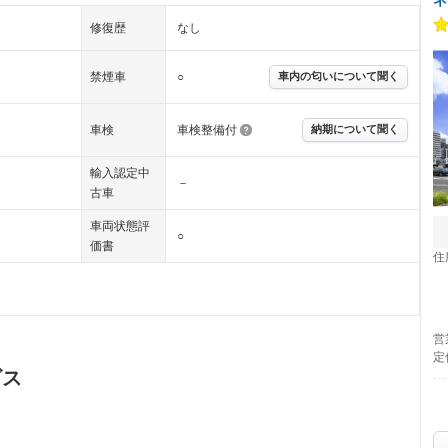
修復歴
なし
禁煙車
○
車内の匂いについて聞く
車検
車検整備付
納期について聞く
輸入認定中
－
古車
車両状態評
○
価書
住
営
定
ビス