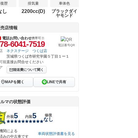
修復歴
排気量
車体色
なし
2200cc(D)
ブラックダイ
ヤモンド
販売店情報
電話お問い合わせ
携帯可
78-6041-7519
電話番号QR
店
ネクステージ つくば店
茨城県つくば市研究学園５丁目１ー１
可能
直接お問合せください
ア
陸送費について聞く
MAPを開く
LINEで共有
クルマの状態評価
5
5
修復
外装
内装
なし
機関による
車両状態評価書を見る
済みの中古車です