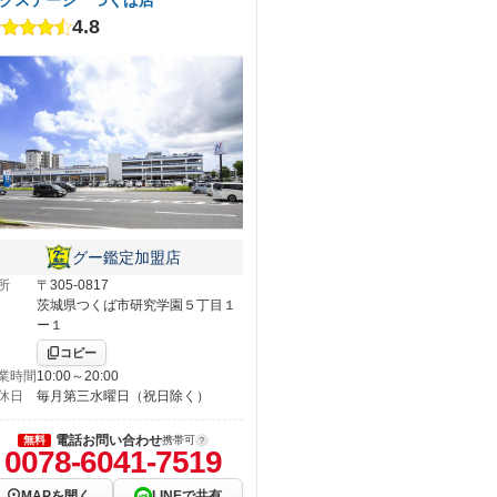
4.8
グー鑑定加盟店
所
〒305-0817
茨城県つくば市研究学園５丁目１
ー１
コピー
業時間
10:00～20:00
休日
毎月第三水曜日（祝日除く）
電話お問い合わせ
無料
携帯可
0078-6041-7519
MAPを開く
LINEで共有