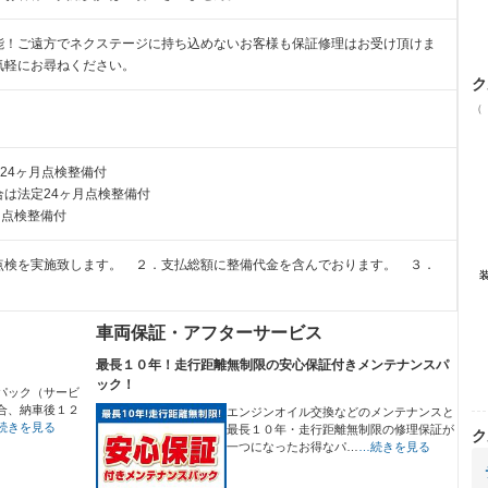
能！ご遠方でネクステージに持ち込めないお客様も保証修理はお受け頂けま
気軽にお尋ねください。
ク
（
24ヶ月点検整備付
は法定24ヶ月点検整備付
月点検整備付
点検を実施致します。 ２．支払総額に整備代金を含んでおります。 ３．
車両保証・アフターサービス
最長１０年！走行距離無制限の安心保証付きメンテナンスパ
ック！
パック（サービ
合、納車後１２
エンジンオイル交換などのメンテナンスと
続きを見る
最長１０年・走行距離無制限の修理保証が
ク
一つになったお得なパ…
…続きを見る