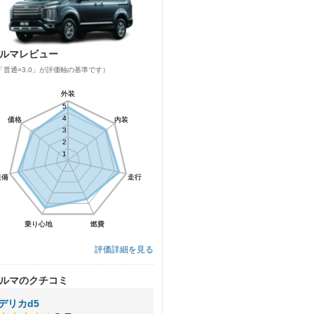
ルマレビュー
「普通=3.0」が評価軸の基準です）
外装
外装
5
5
4
4
価格
価格
内装
内装
3
3
2
2
1
1
装備
装備
走行
走行
乗り心地
乗り心地
燃費
燃費
評価詳細を見る
ルマのクチコミ
デリカd5