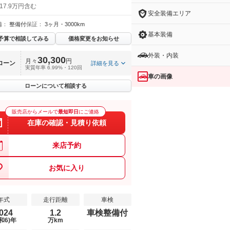
17.9万円含む
安全装備エリア
備：
整備付
保証：
3ヶ月・3000km
基本装備
予算で相談してみる
価格変更をお知らせ
外装・内装
30,300
月々
円
ローン
詳細を見る
実質年率 6.99%・120回
車の画像
ローンについて相談する
販売店からメールで
最短即日
にご連絡
在庫の確認・見積り依頼
来店予約
お気に入り
年式
走行距離
車検
024
1.2
車検整備付
和6)年
万km