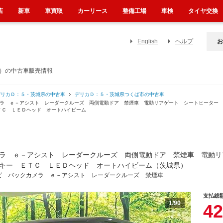
店
新車
車買取
カーリース
整備工場
車検
タイヤ交換
English
ヘルプ
お
県）の中古車販売情報
デリカＤ：５・茨城県の中古車
デリカＤ：５・茨城県つくば市の中古車
メラ ｅ－アシスト レーダークルーズ 両側電動ドア 禁煙車 電動リアゲート シートヒーター
ＴＣ ＬＥＤヘッド オートハイビーム
ラ ｅ－アシスト レーダークルーズ 両側電動ドア 禁煙車 電動リ
キー ＥＴＣ ＬＥＤヘッド オートハイビーム（茨城県）
ビ バックカメラ ｅ－アシスト レーダークルーズ 禁煙車
支払総
1
/90
42