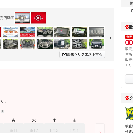
売店動画
無料
00
販売
画像をリクエストする
住所
販売
エリ
さい。
約
火
水
木
金
検査
8/11
8/12
8/13
8/14
検査