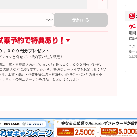
予約する
期間
保証費
※グ
０，０００円分プレゼント
※一
プションと併せてご成約頂いた方限定！
は販
様に、車と同時購入のオプション品を最大１０，０００円分プレゼン
レコの購入などにお役立ていただき、快適なカーライフをお楽しみくださ
利用可。工賃・保証・諸費用等は適用対象外。※他クーポンとの併用不
ｏｏネットの来店クーポンを見た、とお伝えください。