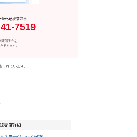
い合わせ
携帯可
041-7519
料電話番号を
読み取れます。
含まれています。
す。
販売店詳細
クステージ つくば店