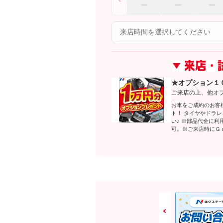
★オプション１
ご来店の上、他オ
お車をご成約のお客
ト！ タイヤやドラ
い♪ ※部品代金に
可。※ご来店時にＧ