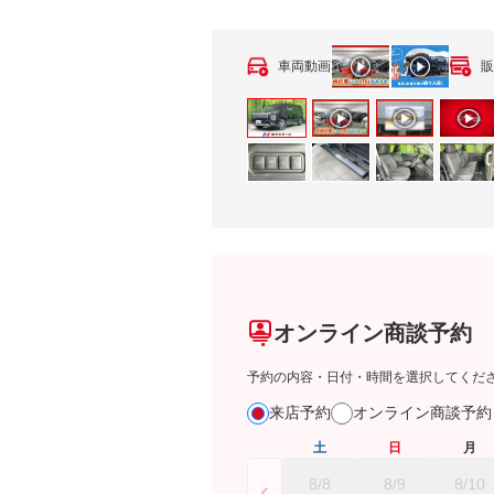
車両動画
販
オンライン商談予約
予約の内容・日付・時間を選択してくだ
来店予約
オンライン商談予
土
日
月
8/8
8/9
8/10