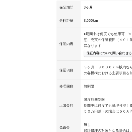
保証期間
3ヶ月
走行距離
3,000km
●期間中は何度でも使用可 ※
意。充実の保証範囲（４０１
保証内容
異なります
保証内容について問い合わせる
３ヶ月・３０００ｋｍ以内な
保証項目
の各機構における主要項目を
修理回数
無制限
限度額無制限
上限金額
期間中は何度でも修理可能！
５０万円以下の場合は５０万
無し
免責金
保証修理の対象となる場合は