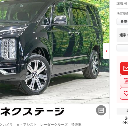
諸費用 
法定整
希望
通常
2
(令
ックカメラ ｅ－アシスト レーダークルーズ 禁煙車