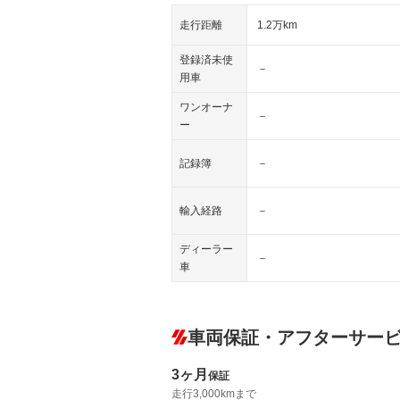
走行距離
1.2万km
登録済未使
－
用車
ワンオーナ
－
ー
記録簿
－
輸入経路
－
ディーラー
－
車
車両保証・アフターサー
3ヶ月
保証
走行3,000kmまで