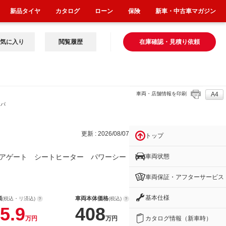
新品タイヤ
カタログ
ローン
保険
新車・中古車マガジン
気に入り
閲覧履歴
在庫確認・見積り依頼
車両・店舗情報を印刷
A4
 パ
更新 : 2026/08/07
トップ
車両状態
アゲート シートヒーター パワーシー
車両保証・アフターサービス
基本仕様
額
車両本体価格
(税込・リ済込)
(税込)
5.9
408
カタログ情報（新車時）
万円
万円