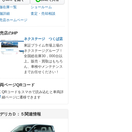
舗在庫一覧
ショールーム
舗詳細
査定・売却相談
売店ホームページ
売店のHP
ネクステージ つくば店
東証プライム市場上場の
ネクステージグループ！
全国総在庫30，000台以
上。販売・買取はもちろ
ん、車検やメンテナンス
までお任せください！
両ページQRコード
QRコードをスマホで読み込むと車両詳
細ページに遷移できます
デリカＤ：５関連情報